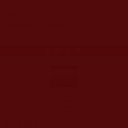
後續資訊
聖蹟寺為蔡鎮鎂舉行懺悔儀式
更多文章
學習南無第三世
多杰羌佛如來正
法的親身受用 -
相信善良(月兒)
發表新回應