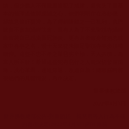
請，但少數人不僅嚴重違犯了戒律，還喪失了最基
本的倫理道德與虔誠之心，他們明明住在洛杉磯，
卻故意偷奸耍滑，為了傳銷賺錢之一己私利，負恩
昧良不參加誦經法會，還有人為了不來聖蹟寺誦經
而假裝自己感染新冠肺炎。更有甚者假身體抱恙或
家中有事之名，幾十天來從未踏足聖蹟寺半步頂禮
瞻仰。這些不忠不孝之舉惡劣至極，天人共憤，為
眾人所不耻！希望這些犯有惡行之人能深切發露懺
悔，洗心革面，迷途知返，改過自新！總部屆時將
視他們的具體情況，再作決定。
世界佛教總部
2022
年
4
月
3
日
世界佛教總部公告-
對蔡鎮鎂、楊慧君等人行為不端
的處理決定(2022
年4
月3
日)PDF
原稿