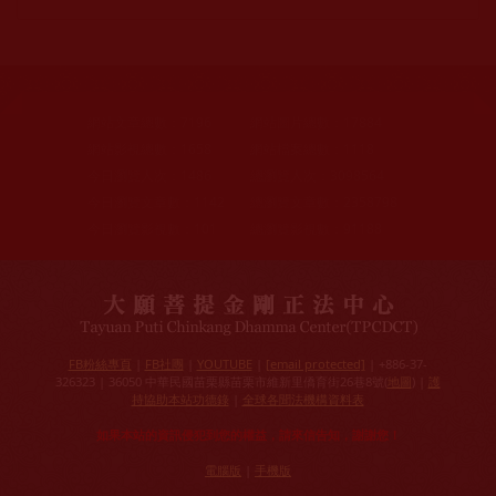
網站文章總數：
7196
網站圖片總數：
17884
網站影視總數：
1658
網站檔案總數：
1118
今日瀏覽人次：
1486
總瀏覽人次：
3098564
今日瀏覽文章數：
1142
總瀏覽文章數：
2358798
今日瀏覽影視數：
101
總瀏覽影視數：
91188
FB粉絲專頁
|
FB社團
|
YOUTUBE
|
[email protected]
| +886-37-
326323 | 36050 中華民國苗栗縣苗栗市維新里僑育街26巷8號(
地圖
) |
護
持協助本站功德錄
|
全球各聞法機構資料表
如果本站的資訊侵犯到您的權益，請來信告知，謝謝您！
電腦版
|
手機版