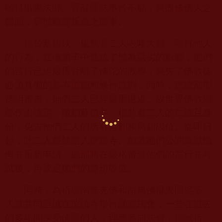
毆打出家法師。置莊嚴法事於不顧，喪盡修佛人之
體面，窮極離經叛道之能事。
鑑於蔡鎮鎂、楊慧君二人咆哮大殿、毆打他人
的行為，在佛弟子中造成了極為惡劣的影響，她們
的言行已經嚴重背離了佛陀的教導，喪失了佛教徒
必須具備的基本道德和修行原則，同時，經總部聖
德組審查，她們二人已經嚴重退道。故世界佛教總
部作出決定：撤銷蔡鎮美、楊慧君二人的仁波且身
份，免去她們二人的所有藍釦和黑釦段位。從即日
起，此二人嚴禁踏入聖蹟寺。如若她們公開真誠懺
悔並重新申請，總部將在嚴格審查他們的言行並考
試後，再決定她們的身份段位。
同時，為祈禱南無羌佛和南無佛母返回娑婆，
大眾共同至誠在聖蹟寺舉行誦經法會，一些在過去
的多年間深受佛恩的人，理應參加法會，虔誠祈