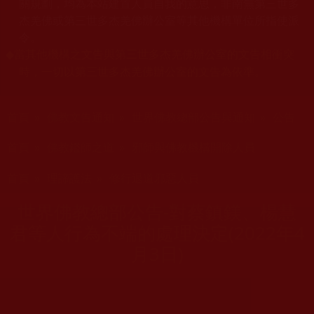
關規劃，均為本站建置人員自我的意思，非南無第三世多
杰羌佛或第三世多杰羌佛辦公室等其他機構單位所指使派
令。
當其他機構之文告與第三世多杰羌佛辦公室的文告相衝突
◆
時，一切以第三世多杰羌佛辦公室的文告為依準。
您在這裡
首頁
»
佛教文告通知
»
世界佛教總部公告與通知
»
公告
您在這裡
首頁
»
佛教鑑師之道
»
邪師與佛教機構開除人員
您在這裡
首頁
»
理諦護法
»
修行退道邪惡人員
世界佛教總部公告-對蔡鎮鎂、楊慧
君等人行為不端的處理決定(2022年4
月3日)