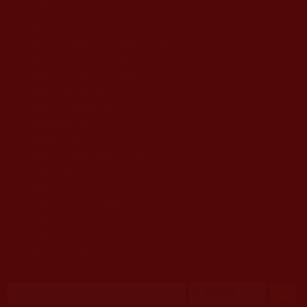
移至主內容
首頁
佛教文告通知 (370)
第三世多杰羌佛簡介與相關資訊 (423)
佛菩薩尊者高僧大德們 (421)
佛教各單位資訊與法會活動 (417)
佛教經藏法義論著 (776)
佛教法會聖蹟證量 (149)
佛教鑑師之道 (292)
佛教聞法點 (792)
佛教修行受用與知見 (3823)
菩提行德 (494)
理諦護法 (726)
文學藝術工巧 (691)
娑婆有溫情 (107)
科學眼 (110)
線上學院 (11)