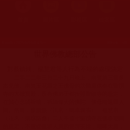
首頁
圖片區
影視區
檔案區
發文時間：2022年04月04日 星期一
瀏覽次數：1602
世界佛教總部公告
對蔡鎮鎂、楊慧君等人行為不端的處理決定
二零二二年三月二十九日晚上，南無第三世多
杰羌佛、南無玉花壽之王佛母的法體還供奉在聖蹟
寺的大雄寶殿，所有佛弟子都按照聖蹟寺的規定，
在誠心念誦祈禱，祈請偉大的佛陀、佛母能返回人
間。然而，蔡鎮鎂（法名：噶卓囊崔）、楊慧君
（法名：攘琼諾桑）二人不遵守聖蹟寺在佛事期間
的規定，不服從值班人員的管理安排，咆哮大殿，