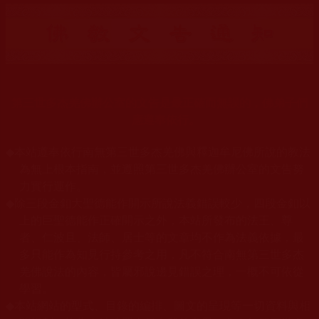
第三世多杰羌佛辦公室的文告是最正確而無誤的，佛弟子們
應遵奉依行。
◆
本站遵奉依行南無第三世多杰羌佛與釋迦牟尼佛所說的教法
為無上根本指南，並遵照第三世多杰羌佛辦公室的文告努
力實行運作。
◆
除三段金釦大聖德能作開示所說法義錯誤較少，四段金釦以
上的巨聖德能作正確開示之外，本站所發布的法王、尊
者、仁波且、法師、居士等的文章均不作為法義依據，最
多只能作為知見行持參考之用，凡不符合南無第三世多杰
羌佛說法的內容，皆屬邪說邊見錯誤之理，一概不可依從
學習。
◆
本站網站的型式、目錄的編排、圖文的呈現等一切資料與相