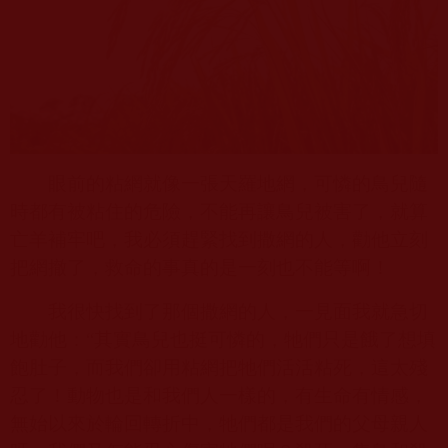
眼前的粘網就像一張天羅地網，可憐的鳥兒隨
時都有被粘住的危險，不能再讓鳥兒被害了，就算
亡羊補牢吧，我必須趕緊找到撒網的人，勸他立刻
把網撤了，救命的事真的是一刻也不能等啊！
我很快找到了那個撒網的人，一見面我就急切
地勸他：“其實鳥兒也挺可憐的，牠們只是餓了想填
飽肚子，而我們卻用粘網把牠們活活粘死，這太殘
忍了！動物也是和我們人一樣的，有生命有情感，
無始以來於輪回轉折中，牠們都是我們的父母親人