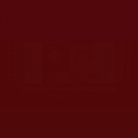
杰羌佛或第三世多杰羌佛辦公室等其他機構單位所指使派
令。
◆
本區大量轉載諸佛弟子修學如來正法的受用文章，其內容可
能有若干錯誤，故只能作為參考交流、薰陶鼓勵之用，不
為正見法理依據。
聖僧寂後肉身大神變 開創佛史圓寂新篇章
印證解脫法源就在羌佛處
您在這裡
首頁
»
佛教修行受用與知見
»
佛教行者修行知見
»
戒殺護
您在這裡
首頁
»
菩提行德
»
護生
»
行持反思