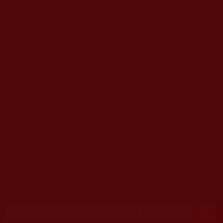
移至主內容
首頁
佛教文告通知 (370)
第三世多杰羌佛簡介與相關資訊 (423)
佛菩薩尊者高僧大德們 (421)
佛教各單位資訊與法會活動 (417)
佛教經藏法義論著 (776)
佛教法會聖蹟證量 (149)
佛教鑑師之道 (292)
佛教聞法點 (792)
佛教修行受用與知見 (3823)
菩提行德 (494)
理諦護法 (726)
文學藝術工巧 (691)
娑婆有溫情 (107)
科學眼 (110)
線上學院 (11)