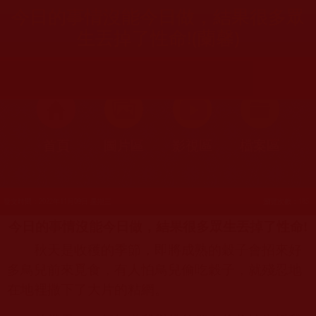
今日的事情沒能今日做，結果很多眾
生丟掉了性命!(蘭馨)
首頁
圖片區
影視區
檔案區
發文時間：2022年11月09日 星期三
瀏覽次數：185
今日的事情沒能今日做，結果很多眾生丟掉了性命
!
秋天是收穫的季節，即將成熟的穀子會招來好
多鳥兒前來覓食，有人怕鳥兒偷吃穀子，就殘忍地
在地裡撒下了大片的粘網。