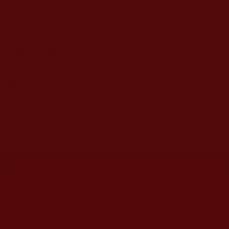
CAPTCHA
該問題用於測試您是否是正常使用者，並防止垃圾郵件自動
提交。
網站文章總數：
7194
網站圖片總數：
17881
網站影視總數：
1658
網站檔案總數：
1118
今日瀏覽人次：
718
總瀏覽人次：
3091298
今日瀏覽文章數：
544
總瀏覽文章數：
2353046
今日瀏覽影視數：
25
總瀏覽影視數：
90839