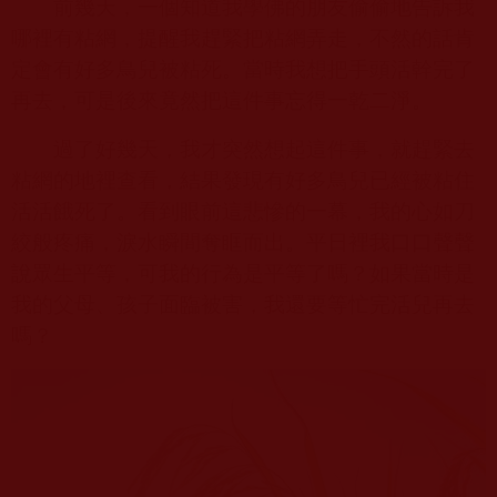
前幾天，一個知道我學佛的朋友偷偷地告訴我
哪裡有粘網，提醒我趕緊把粘網弄走，不然的話肯
定會有好多鳥兒被粘死。當時我想把手頭活幹完了
再去，可是後來竟然把這件事忘得一乾二淨。
過了好幾天，我才突然想起這件事，就趕緊去
粘網的地裡查看，結果發現有好多鳥兒已經被粘住
活活餓死了。看到眼前這悲慘的一幕，我的心如刀
絞般疼痛，淚水瞬間奪眶而出。平日裡我口口聲聲
說眾生平等，可我的行為是平等了嗎？如果當時是
我的父母、孩子面臨被害，我還要等忙完活兒再去
嗎？