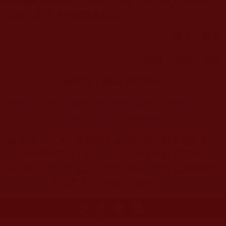
中的點點滴滴都要以一個“我是菩薩”的心行去利益
眾生，真正做一個因地菩薩！
撰文：蘭馨
編輯：雪馨、安然
轉載自：網易 福慧慈緣
https://3g.163.com/dy/article/HLM2REFS05526BTH.
html?clickfrom=subscribe
本站註：佛弟子修學如來正法的知見與受用文章，
其內容可能有若干錯誤，故只能作為參考交流、薰
陶鼓勵之用，不為正見法理依據，一切法義以南無
第三世多杰羌佛說法為依歸。
更多文章