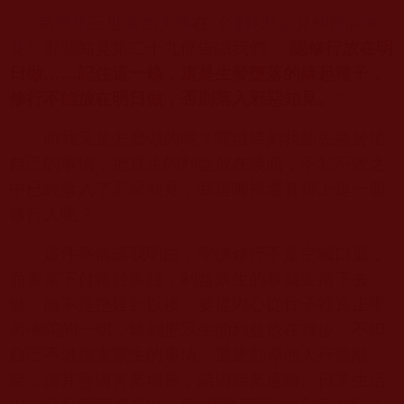
南無第三世多杰羌佛
在《
淺釋邪惡見和錯誤知
見
》邪惡知見第二十九條告誡我們：“
認修行放在明
日做……記住這一條，這是生發墮落的緣起種子，
修行不能放在明日做，否則落入邪惡知見。
”
而我又是怎麼做的呢？關鍵時刻我卻先急於忙
自己的事情，把眾生的利益放在後面，不知不覺之
中已經落入了邪惡知見，我這哪裡還算得上是一個
修行人呢？
這件事情讓我明白，學佛修行不是空喊口號，
而要當下付諸於實踐，利益眾生的事就要當下去
做，而不是拖延到以後。要從內心從骨子裡真正學
習佛陀的一切，時刻把眾生的利益放在首位，不但
自己不做傷害眾生的事情，還應勸導他人行善離
惡，讓其善因善業增長，惡因惡業遠離。日常生活