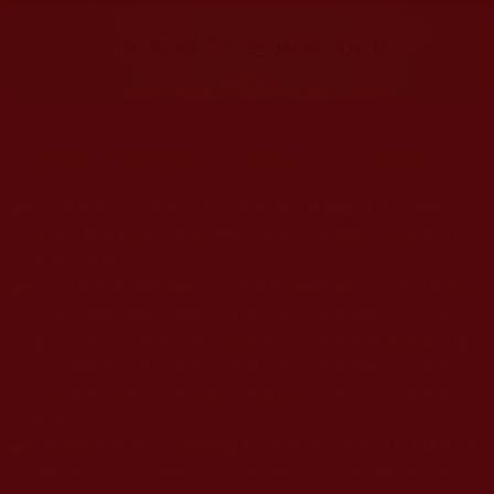
大量佛弟子恭聞羌佛法音，修學如來正法，而獲諸受用。
◆
本站遵奉依行南無第三世多杰羌佛與釋迦牟尼佛所說的教法
為無上根本指南，並遵照第三世多杰羌佛辦公室的文告努
力實行運作。
◆
除三段金釦大聖德能作開示所說法義錯誤較少，四段金釦以
上的巨聖德能作正確開示之外，本站所發布的法王、尊
者、仁波且、法師、居士等的文章均不作為法義依據，最
多只能作為知見行持參考之用，凡不符合南無第三世多杰
羌佛說法的內容，皆屬邪說邊見錯誤之理，一概不可依從
學習。
◆
本站網站的型式、目錄的編排、圖文的呈現等一切資料與相
關規劃，均為本站建置人員自我的意思，非南無第三世多