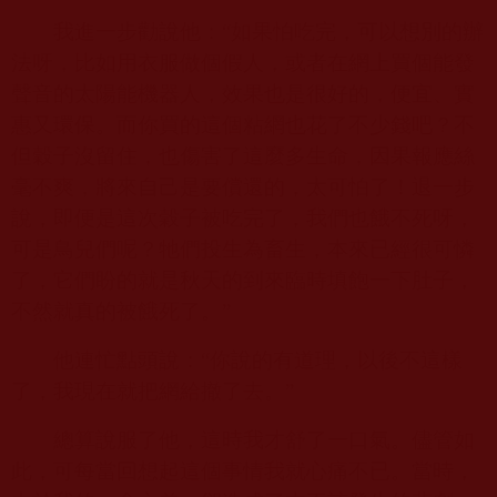
我進一步勸說他：“如果怕吃完，可以想別的辦
法呀，比如用衣服做個假人，或者在網上買個能發
聲音的太陽能機器人，效果也是很好的，便宜、實
惠又環保。而你買的這個粘網也花了不少錢吧？不
但穀子沒留住，也傷害了這麼多生命，因果報應絲
毫不爽，將來自己是要償還的，太可怕了！退一步
說，即便是這次穀子被吃完了，我們也餓不死呀，
可是鳥兒們呢？牠們投生為畜生，本來已經很可憐
了，它們盼的就是秋天的到來臨時填飽一下肚子，
不然就真的被餓死了。”
他連忙點頭說：“你說的有道理，以後不這樣
了，我現在就把網給撤了去。”
總算說服了他，這時我才舒了一口氣。儘管如
此，可每當回想起這個事情我就心痛不已。當時，