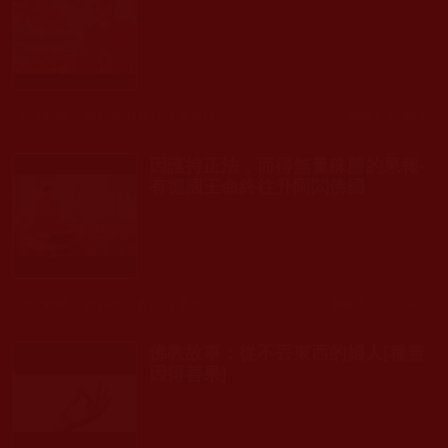
發文時間： 2026年07月12日 星期日
瀏覽人次: 49人
因護持正法，而得無量殊勝的果報-
有德國王命終往升阿閦佛國
發文時間： 2026年02月24日 星期二
瀏覽人次: 1,104人
佛教故事：從不丟東西的婦人[種善
因得善果]