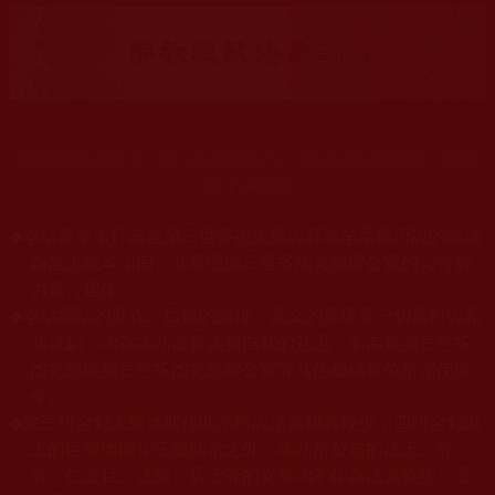
末法時期正法衰，海量佛法娑婆失，祥慶羌佛住世來，法授
佛子興佛幢。
◆
本站遵奉依行南無第三世多杰羌佛與釋迦牟尼佛所說的教法
為無上根本指南，並遵照第三世多杰羌佛辦公室的文告努
力實行運作。
本站網站的型式、目錄的編排、圖文的呈現等一切資料與相
◆
關規劃，均為本站建置人員自我的意思，非南無第三世多
杰羌佛或第三世多杰羌佛辦公室等其他機構單位所指使派
令。
◆
除三段金釦大聖德能作開示所說法義錯誤較少，四段金釦以
上的巨聖德能作正確開示之外，本站所發布的法王、尊
者、仁波且、法師、居士等的文章均不作為法義依據，最