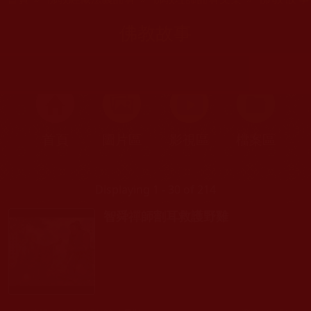
佛教故事
首頁
圖片區
影視區
檔案區
Displaying 1 - 30 of 214
智舜禪師割耳救護野雞