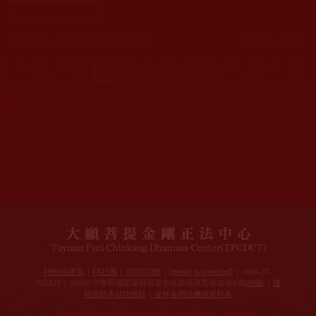
發文時間： 2024年07月11日 星期四
瀏覽人次: 600人
頁面
1
下一頁 ›
最後一頁 »
網站文章總數：
7195
網站圖片總數：
17882
網站影視總數：
1658
網站檔案總數：
1118
今日瀏覽人次：
1257
總瀏覽人次：
3093988
今日瀏覽文章數：
978
總瀏覽文章數：
2355166
今日瀏覽影視數：
101
總瀏覽影視數：
91007
FB粉絲專頁
|
FB社團
|
YOUTUBE
|
[email protected]
| +886-37-
326323 | 36050 中華民國苗栗縣苗栗市維新里僑育街26巷8號(
地圖
) |
護
持協助本站功德錄
|
全球各聞法機構資料表