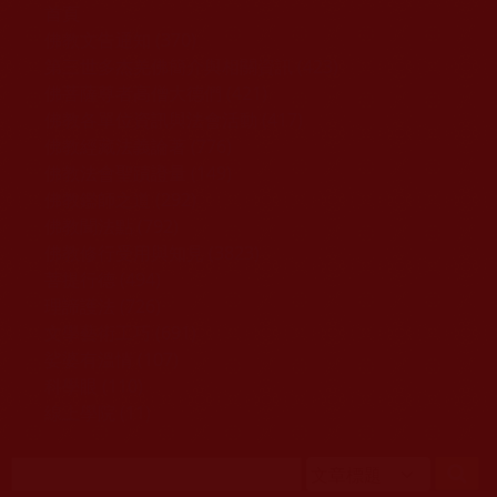
移至主內容
首頁
佛教文告通知 (370)
第三世多杰羌佛簡介與相關資訊 (423)
佛菩薩尊者高僧大德們 (421)
佛教各單位資訊與法會活動 (417)
佛教經藏法義論著 (776)
佛教法會聖蹟證量 (149)
佛教鑑師之道 (292)
佛教聞法點 (792)
佛教修行受用與知見 (3823)
菩提行德 (494)
理諦護法 (726)
文學藝術工巧 (691)
娑婆有溫情 (107)
科學眼 (110)
線上學院 (11)