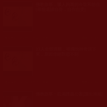
佛教故事：獵人鉤葛的今世和前生
[果報還諸自身，自作自受]
發文時間： 2025年10月22日 星期三
瀏覽人次: 970人
23人全部遇難，唯獨他神奇活下
來，原因你絕對想不到
發文時間： 2025年08月15日 星期五
瀏覽人次: 392人
佛教故事：忍渴護蟲公案[護生持戒]