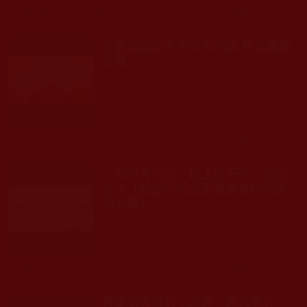
發文時間： 2024年07月27日 星期六
瀏覽人次: 217人
世親菩薩往升兜率天內院 拜見彌勒
菩薩
發文時間： 2024年07月16日 星期二
瀏覽人次: 817人
「洞中方七日，世上已千年」是何
意？［離妄了明之定境無有時間長
短之感］
發文時間： 2024年07月11日 星期四
瀏覽人次: 149人
禪定功夫很好，若有一念凡夫心