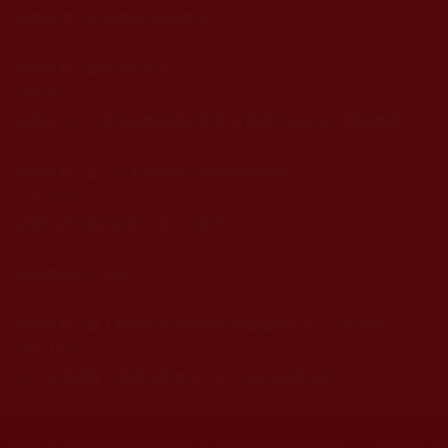
佛教故事：女色實為污穢無常身
2026-07-13
佛教故事：國王捨身求法
2026-07-12
因護持正法，而得無量殊勝的果報-有德國王命終往升阿閦佛國
2026-02-24
佛教故事：從不丟東西的婦人[種善因得善果]
2026-02-01
虛雲法師神通的故事：前世欠錢不欠命
2025-12-13
悟達國師與人面瘡
2025-11-22
佛教故事：獵人鉤葛的今世和前生[果報還諸自身，自作自受]
2025-10-22
23人全部遇難，唯獨他神奇活下來，原因你絕對想不到
2025-08-15
您在這裡
首頁
»
佛教經藏法義論著
»
佛教理諦論著文集
» 佛教故