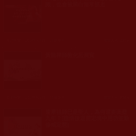
識，也會被黑白無常抓走
發文時間： 2024年07月11日 星期四
瀏覽人次: 235人
黃龍禪師教化呂洞賓
發文時間： 2024年07月11日 星期四
瀏覽人次: 338人
達摩祖師已是聖人，為何還要面壁
九年？[證悟後還需定境中用功並勤
修戒定慧]