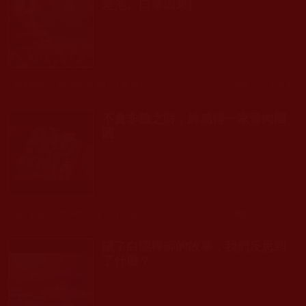
差池、口業因果]
發文時間： 2025年02月21日 星期五
瀏覽人次: 228人
不貪非義之財，終感得一家骨肉團
圓
發文時間： 2024年12月16日 星期一
瀏覽人次: 166人
讀了白隱禪師的故事，我們反思到
了什麼？