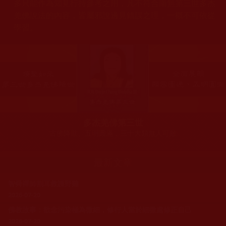
多只能作為知見行持參考之用，凡不符合南無第三世多杰
羌佛說法的內容，皆屬邪說邊見錯誤之理，一概不可依從
學習。
多杰羌佛第三世
古佛降世、五明圓滿，三十大類無人可敵
最新文章
智舜禪師割耳救護野雞
2026-07-20
佛教故事：欲念污染極為微細，修行人當於細微處修正自己
2026-07-20