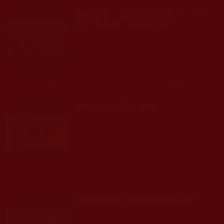
佛教故事：王志仁捨銀救人，晚來
得子得長壽！[善報故事]
發文時間： 2024年08月24日 星期六
瀏覽人次: 140人
哪裡來的這麼大脾氣？
發文時間： 2024年08月15日 星期四
瀏覽人次: 166人
誰能保證明天和無常哪個先來？