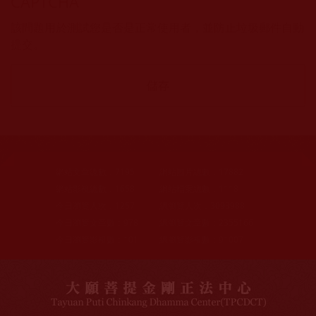
CAPTCHA
該問題用於測試您是否是正常使用者，並防止垃圾郵件自動
提交。
網站文章總數：
7195
網站圖片總數：
17882
網站影視總數：
1658
網站檔案總數：
1118
今日瀏覽人次：
1257
總瀏覽人次：
3093988
今日瀏覽文章數：
978
總瀏覽文章數：
2355166
今日瀏覽影視數：
101
總瀏覽影視數：
91007