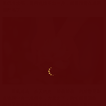
果仍沒水喝，是再也踏不出一步，就要埋骨在這異
鄉野地了。
暑氣蒸蒸，蒼天悠悠，望著望著；忽然瞥見鄰
近地洞中有一泓積水，大喜之下，急忙就要汲飲，
卻忽又發現水中滿是小蟲，還正遊著呢？其中一個