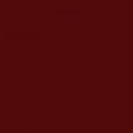
自己的因果自己
了，自己的“自閉
症”要靠自己闖(小
明)
發表新回應