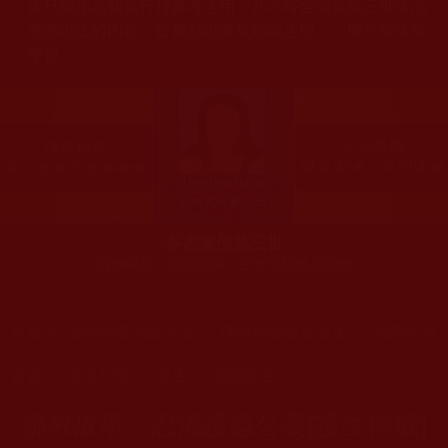
多只能作為知見行持參考之用，凡不符合南無第三世多杰
羌佛說法的內容，皆屬邪說邊見錯誤之理，一概不可依從
學習。
多杰羌佛第三世
古佛降世、五明圓滿，三十大類無人可敵
您在這裡
首頁
»
佛教經藏法義論著
»
佛教理諦論著文集
»
佛教故事
您在這裡
首頁
»
菩提行德
»
護生
»
戒殺護生
佛教故事：忍渴護蟲公案[護生持戒]