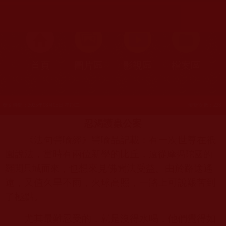
首頁
圖片區
影視區
檔案區
發文時間：2025年08月05日 星期二
瀏覽次數：228
忍渴護蟲公案
《法句譬喻經》譬喻品記載：有一次世尊在祇
摩揭陀國的
園說法，當時有兩位新學的比丘，
遠從
，也想來見佛聞法受益。由於路途遙
羅閱只城而來
遠，又值久旱不雨，火球高照，一路上可說艱苦到
了極點。
尤其最難忍受的，就是沒得水喝，他們覺得如