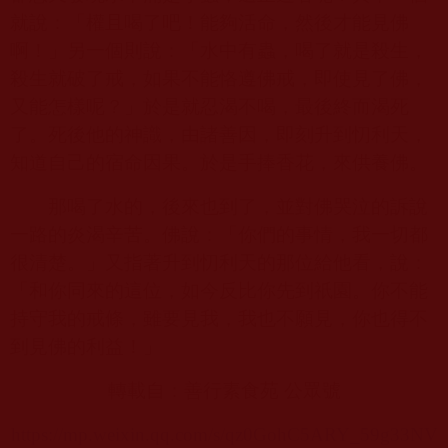
就說：「權且喝了吧！能夠活命，然後才能見佛
啊！」另一個則說：「水中有蟲，喝了就是殺生，
殺生就破了戒，如果不能恪遵佛戒，即使見了佛，
又能怎樣呢？」於是就忍渴不喝，最後終而渴死
了。死後他的神識，由諸善因，即刻升到忉利天，
知道自己的宿命因果。於是手捧香花，來供養佛。
那喝了水的，後來也到了，並對佛哭泣的訴說
一路的炎渴辛苦。佛說：「你們的事情，我一切都
很清楚。」又指著升到忉利天的那位給他看，說：
「和你同來的這位，如今反比你先到祇園。你不能
持守我的戒條，雖要見我，我也不願見，你也得不
到見佛的利益！」
轉載自：善行素食苑 公眾號
https://mp.weixin.qq.com/s/qz0GohC5ARY_59g33NV