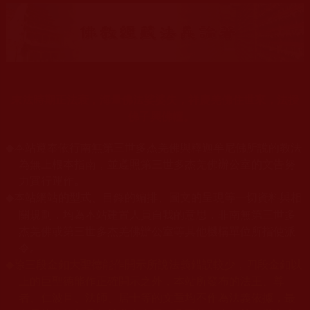
末法時期正法衰，海量佛法娑婆失，祥慶羌佛住世來，法授
佛子興佛幢。
◆
本站遵奉依行南無第三世多杰羌佛與釋迦牟尼佛所說的教法
為無上根本指南，並遵照第三世多杰羌佛辦公室的文告努
力實行運作。
本站網站的型式、目錄的編排、圖文的呈現等一切資料與相
◆
關規劃，均為本站建置人員自我的意思，非南無第三世多
杰羌佛或第三世多杰羌佛辦公室等其他機構單位所指使派
令。
◆
除三段金釦大聖德能作開示所說法義錯誤較少，四段金釦以
上的巨聖德能作正確開示之外，本站所發布的法王、尊
者、仁波且、法師、居士等的文章均不作為法義依據，最