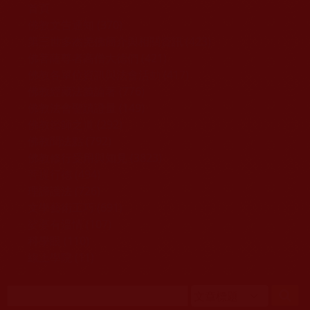
移至主內容
首頁
佛教文告通知 (370)
第三世多杰羌佛簡介與相關資訊 (423)
佛菩薩尊者高僧大德們 (421)
佛教各單位資訊與法會活動 (417)
佛教經藏法義論著 (776)
佛教法會聖蹟證量 (149)
佛教鑑師之道 (292)
佛教聞法點 (792)
佛教修行受用與知見 (3823)
菩提行德 (494)
理諦護法 (726)
文學藝術工巧 (691)
娑婆有溫情 (107)
科學眼 (110)
線上學院 (11)