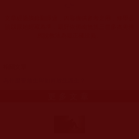
e_w
文章經過摘錄翻譯過，內容僅供參考之用，修學必
須以原始經藏為準，最好依傍南無第三世多杰羌佛
所說教法為最正確法義。
相關文章
為什麼要放生與如何放生護生？
更多文章