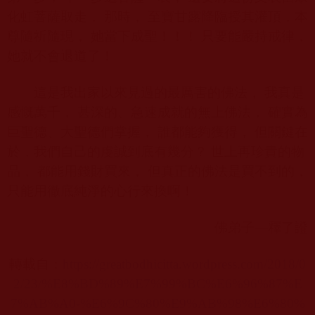
化虹菩薩取走， 那時， 至寶甘露降臨授其灌頂，本
尊隨祈隨現， 她當下成聖！！！ 只要能嚴持戒律，
她就不會退道了！
這是我出家以來見過的最厲害的佛法， 我真是
感慨萬千， 甚深的、急速成就的無上佛法， 確實為
巨聖德、大聖德們掌握， 誰都能夠獲得， 但關鍵在
於，我們自己的虔誠到底有幾分？ 世上再珍貴的物
品， 都能用錢財買來， 但真正的佛法是買不到的，
只能用徹底純淨的心行來換啊！
佛弟子—釋了證
轉載自：
https://greatbodhicitta.wordpress.com/2018/0
2/23/%E8%BD%89%E7%99%BC%E6%96%87%E
7%AB%A0-%E6%9C%80%E9%AB%98%E6%80%