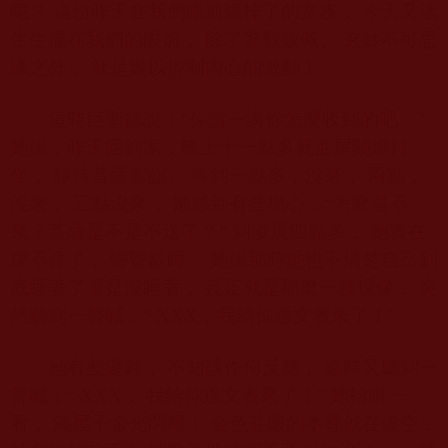
呢？ 這份昨天在我們眼前燒掉了的文表， 今天又活
生生擺在我們的眼前， 除了驚歎敬佩、 玄妙不可思
議之外， 就是難以控制內心的激動！
這時巨聖德說：“你講一講你怎麼收到的吧。”
她說，昨天回到家，晚上十一點多就進屋關燈打
坐， 靜待菩薩駕臨。 等到一點多，沒來， 兩點，
沒來， 三點沒來， 她感到有些擔心：“怎麼還不
來？菩薩是不是不送了？” 到凌晨四點多， 她實在
撐不住了， 昏昏欲睡。 她說那時她也不清楚自己到
底睡著了還是沒睡著， 反正就是那麼一種現像， 突
然聽到一聲喊：“
XXX
，我給你送文表來了！”
她有些遲鈍， 不知該作何反應， 這時又聽到一
聲喊：“
XXX
， 我給你送文表來了！” 她抬眼一
看， 滿屋子金光閃耀！ 金色莊嚴的本尊就在虛空，