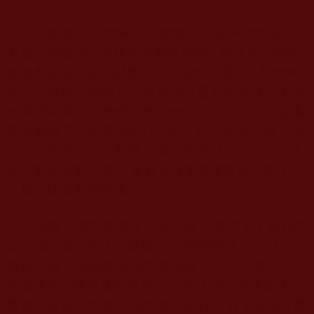
巨聖德說：“我來到這個世界， 這一生中還沒
有遇到哪個弟子這樣真誠地對待我。你是第一個這
樣無私虔誠，盡其財產分文不留地供養我，那麼純
淨，你讓我太感動了。 既然你這麼看得起我， 有這
份厚禮給我， 我雖然不收你分文，但我和十方諸佛
菩薩都收下了你虔誠的心意和行為。 依照法規， 我
必須要回贈你一份聖禮。 我的聖禮就是，今天下半
夜一點到五點之間， 會有菩薩本尊來跟你見面！”
人群一陣激動的驚嘆。
隨後， 當眾寫好了一份文表， 擺在弟子面前的
桌上讓現場所有人排隊瞻仰。 巨聖德說：“等大家
看過以後， 就要把這份文表燒掉了。 今天晚上，
菩薩會把它復原送回給你， 你明天把它帶來讓大家
看是不是這份文表。 這文表是寶貝， 有了它你什麼