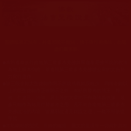
聖蹟唯表正法在，外道邪說不能沾，佛子依行羌佛法，勿認
虛幻圖形影。
◆
本站遵奉依行南無第三世多杰羌佛與釋迦牟尼佛所說的教法
為無上根本指南，並遵照第三世多杰羌佛辦公室的文告努
力實行運作
。
◆
除三段金釦大聖德能作開示所說法義錯誤較少，四段金釦以
上的巨聖德能作正確開示之外，本站所發布的法王、尊
者、仁波且、法師、居士等的文章均不作為法義依據，最
多只能作為知見行持參考之用，凡不符合南無第三世多杰
羌佛說法的內容，皆屬邪說邊見錯誤之理，一概不可依從
學習
。
本站網站的型式、目錄的編排、圖文的呈現等一切資料與相
◆