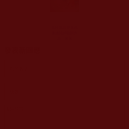
H.H.第三世多杰
羌佛詩詞歌賦作
品：家居
發表新回應