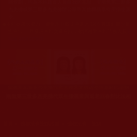
關規劃，均為本站建置人員自我的意思，非南無第三世多
杰羌佛或第三世多杰羌佛辦公室等其他機構單位所指使派
令。
◆
本站盡最大努力，避免所刊載文章落入“認不實虛幻圖形是
聖跡”，一旦發現本站文章有誤，敬請聯繫本站法務人員
[e
mail protected]
。
南無第三世多杰羌佛代眾生擔黑業與返老回春對比法相
您在這裡
首頁
»
佛教法會聖蹟證量
»
佛教法會、聖蹟
您在這裡
首頁
»
佛教法會聖蹟證量
»
佛教聖密法會、擇決、灌頂、聖