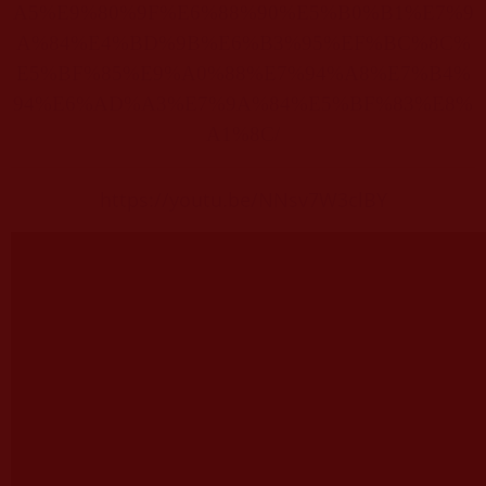
A5%E9%80%9F%E6%88%90%E5%B0%B1%E7%9
A%84%E4%BD%9B%E6%B3%95%EF%BC%8C%
E5%BF%85%E9%A0%88%E7%94%A8%E7%B4%
94%E6%AD%A3%E7%9A%84%E5%BF%83%E8%
A1%8C/
https://youtu.be/NNsv7W3clBY