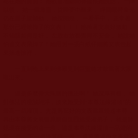
站在她的前面！ 她歡喜地聽聞菩薩跟她說話， 一陣
以後， 她一個激靈，從睡夢中醒來， 睜開眼時金光
仍在屋子里顫動， 她按開燈， 一看手中， 正拿著
那份已經燒掉了的文表！！！ 她捧著文表好激動，
不知該如何是好， 左放右放都覺得不安全， 她說她
怕這文表飛掉了！她用另一張白紙仔細將文表包起
來揣進懷裡，
一直到晚上來到佛殿見到巨聖德才敢當著大家
取出來。
這是多麼偉大殊勝的佛法啊！ 她深厚善根， 她
對佛法的虔誠純淨，換來她受到“本尊法緣灌頂”的
最高一品灌頂， 先是將寫好的文表當眾燒送本尊，
再由本尊將文表復原親自送回給受灌弟子， 就是師
姐現在接受的這一步，這是本尊法緣灌頂一品灌的
第一步， 下一步送菩薩一表， 還要將這份文表當眾