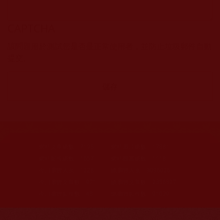
CAPTCHA
該問題用於測試您是否是正常使用者，並防止垃圾郵件自動
提交。
網站文章總數：
7195
網站圖片總數：
17881
網站影視總數：
1657
網站檔案總數：
1118
今日瀏覽人次：
1228
總瀏覽人次：
3096026
今日瀏覽文章數：
971
總瀏覽文章數：
2356827
今日瀏覽影視數：
48
總瀏覽影視數：
91029