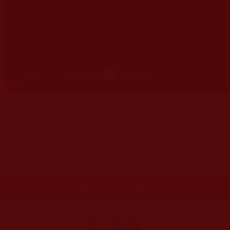
相關文章
聖德高僧們的重要答覆(2018
年2
月10
日)-
世界佛教
總部諮詢中心回覆求證者們的提問
(
第三道答案
)
更多文章