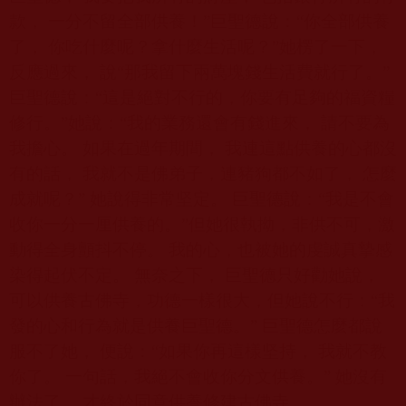
款， 一分不留全部供養！”巨聖德說：“你全部供養
了， 你吃什麼呢？拿什麼生活呢？”她楞了一下，
反應過來， 說“那我留下兩萬塊錢生活費就行了。”
巨聖德說：“這是絕對不行的，你要有足夠的福資糧
修行。”她說：“我的業務還會有錢進來， 請不要為
我擔心。 如果在過年期間， 我連這點供養的心都沒
有的話， 我就不是佛弟子，連豬狗都不如了， 怎麼
成就呢？” 她說得非常坚定。 巨聖德說：“我是不會
收你一分一厘供養的。”但她很執拗，非供不可，激
動得全身顫抖不停。 我的心，也被她的虔誠真摯感
染得起伏不定。 無奈之下， 巨聖德只好勸她說，
可以供養古佛寺，功德一樣很大，但她說不行：“我
發的心和行為就是供養巨聖德。” 巨聖德怎麼都說
服不了她， 便說：“如果你再這樣坚持， 我就不教
你了。 一句話，我絕不會收你分文供養。” 她沒有
辦法了， 才終於同意供養修建古佛寺。