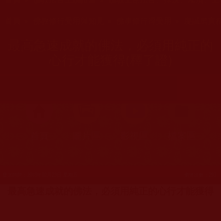
您在這裡
首頁
»
佛教修行受用與知見
»
佛事修行得受用
»
虔誠篤實
最高急速成就的佛法，必須用純正的
心行才能獲得(釋了證)
首頁
圖片區
影視區
檔案區
發文時間：2018年02月23日 星期五
瀏覽次數：293
最高急速成就的佛法，必須用純正的心行才能獲得