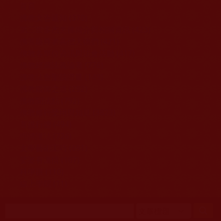
移至主內容
首頁
佛教文告通知 (370)
第三世多杰羌佛簡介與相關資訊 (423)
佛菩薩尊者高僧大德們 (421)
佛教各單位資訊與法會活動 (417)
佛教經藏法義論著 (776)
佛教法會聖蹟證量 (149)
佛教鑑師之道 (292)
佛教聞法點 (792)
佛教修行受用與知見 (3823)
菩提行德 (494)
理諦護法 (726)
文學藝術工巧 (691)
娑婆有溫情 (107)
科學眼 (110)
線上學院 (11)