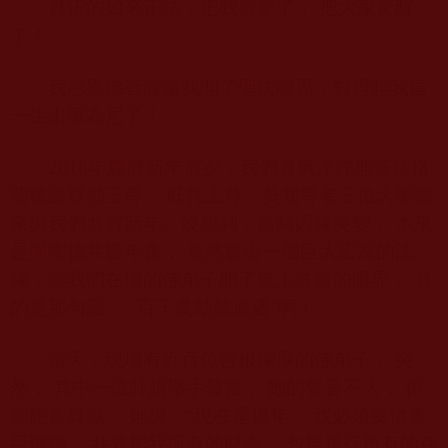
真正的如來正法，把我震驚了， 把大家驚醒
了！
我感恩佛菩薩讓我開了聖法眼界，對得起我這
一生出家為尼了！
2018
年農曆新年前夕，我們喜氣洋洋地等待格
蘭德謙釋勒玉尊、 旺扎上尊、莫知尊者三位大聖德
來與我們共賀新年。沒想到，當時因緣突變， 本來
是與聖德共慶年會， 竟然冒出一個巨大宏深的法
緣，讓我們在場的佛弟子開了無上殊勝的眼界， 真
的是那句話：“ 百千萬劫難遭遇”啊！
當天，現場有近百位善根深厚的佛弟子， 突
然， 其中一位師姐舉手發言， 她的聲音不大， 但
卻飽含真誠。 她說：“現在是過年， 我必須要供養
巨聖德， 我要把我所有的財產， 包括銀行所有的存