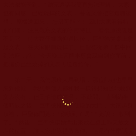
大法都能學到。” 聽完這話我簡直無法理解， 大家
也有同感，已經燒掉的文表， 菩薩又會把它還魂復
體， 原樣送回來， 怎麼可能？！ 因此大家看得特
別仔細， 注意觀察文表的字跡特征， 看復原後還是
不是它。 待大家仔細瞻仰過以後， 巨聖德從桌上拿
起文表， 在大家眼前燒掉了。巨聖德從弟子群中回
到法座，說：“今天晚上菩薩本尊會親自到你面前，
把這份已經燒掉的文表再送還給你。”
第二天， 我們原班人馬到場， 那位師姐也早早
來到佛殿。 我想每個人都和我一樣很想知道她收到
文表沒有， 但又怕造成輕慢， 不敢問。 直到約半
個時辰之後， 巨聖德推開了佛殿的大門， 大家起身
頂禮， 巨聖德問她： “你收到了嗎？” 她說：“收到
了。” 然後， 巨聖德讓她拿出來放在桌上昨天放文
表的位置， 讓大家排隊禮敬瞻仰。 這還有什麼話說