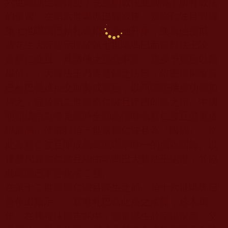
六世噶瑪巴處領受了完整的教法並圓滿了所有教法
的修習。在第六世噶瑪巴圓寂後，嘉察仁波且尋獲
第七世噶瑪巴秋札嘉措，為他升座，並為他授戒。
蓮花生大師曾示現於第七世噶瑪巴面前對法王說：
嘉察仁波且『具諸佛之慈悲事業，應授予寶冠以為
權位』，大寶法王乃遵蓮師之法旨，依密續喇嘛貢
巴杜巴曼達拉文而製成寶冠，以阿彌陀佛身功德加
持之，冠於第二世嘉察仁波且達西朗嘉之頂。中國
明朝靖宗皇帝見當時全國高僧唯嘉察仁波且證量道
境最高，便御封第一世嘉察仁波且為『國師』，從
此嘉察仁波且即成為噶瑪噶舉唯一的攝政國師。以
後歷代嘉察仁波且均由噶瑪巴大寶法王認證，並協
助噶瑪巴掌管政法二務。
在第十二世嘉察仁波且降生之前，第十六世噶瑪巴
曾作出指示：『嘉察札巴嘉此措之法脈，於木馬
年、在種種殊勝吉兆中，靈童誕生於幸福家庭，父