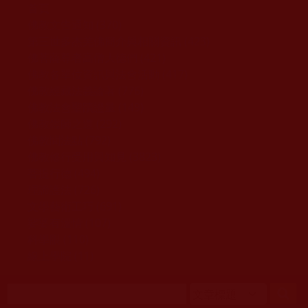
移至主內容
首頁
佛教文告通知 (370)
第三世多杰羌佛簡介與相關資訊 (423)
佛菩薩尊者高僧大德們 (421)
佛教各單位資訊與法會活動 (417)
佛教經藏法義論著 (776)
佛教法會聖蹟證量 (149)
佛教鑑師之道 (292)
佛教聞法點 (792)
佛教修行受用與知見 (3823)
菩提行德 (494)
理諦護法 (726)
文學藝術工巧 (691)
娑婆有溫情 (107)
科學眼 (110)
線上學院 (11)