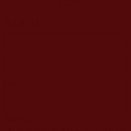
笑到最後的是贏
家(杰玲)
發表新回應
CAPTCHA