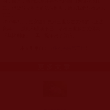
的，因此，我們認為在嘉察巴的前面應該冠以
H.
H.
。但鑒於噶舉巴的法位制度，所以我們只得冠以
H.E.
。
2007
年
2
月，嘉察國師見到三世多杰羌佛的《正法
寶典》，激動和讚嘆不已，恭稱三世多杰羌佛為
『無比喇嘛』，馬上提筆寫了賀信。
本文引用自：《
多杰羌佛第三世
》
更多文章