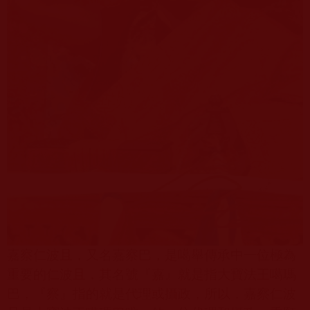
嘉察仁波且，又名嘉察巴，是噶舉傳承中一位極為
重要的仁波且，其名號『嘉』就是指大寶法王噶瑪
巴，『察』指的就是代理或攝政，所以，嘉察仁波