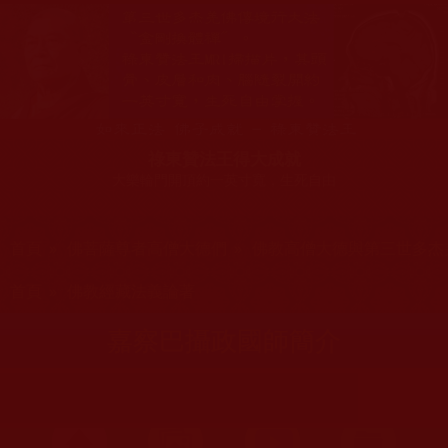
祿東贊法王得大成就
大樂輪門開頂約一英寸寬，生死自由
您在這裡
首頁
»
佛菩薩尊者高僧大德們
»
佛教高僧大德與第三世多杰
您在這裡
首頁
»
佛教經藏法義論著
嘉察巴攝政國師簡介