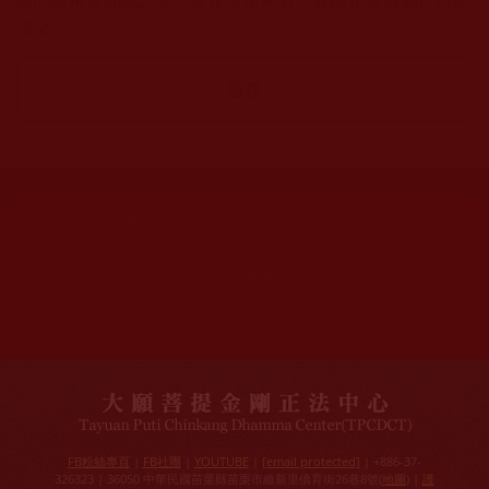
該問題用於測試您是否是正常使用者，並防止垃圾郵件自動
提交。
網站文章總數：
7194
網站圖片總數：
17881
網站影視總數：
1658
網站檔案總數：
1118
今日瀏覽人次：
718
總瀏覽人次：
3089158
今日瀏覽文章數：
541
總瀏覽文章數：
2351352
今日瀏覽影視數：
20
總瀏覽影視數：
90769
FB粉絲專頁
|
FB社團
|
YOUTUBE
|
[email protected]
| +886-37-
326323 | 36050 中華民國苗栗縣苗栗市維新里僑育街26巷8號(
地圖
) |
護