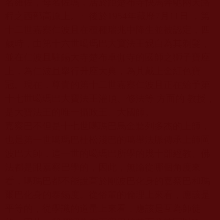
名羅佐，母名佐瑪，居於距楚布寺快馬奔馳兩天路
程之西部高原上。』後於
1954
年藏歷
7
月
11
日
，第
十二世嘉察仁波且在種種瑞兆中降生並被認定，四
歲時，由第十六世噶瑪巴大寶法王親自為其剃髮，
並在仁波且駐錫大寺楚布卓伽寺的國師之獅子寶座
上，為仁波且舉行升座大典，為其戴上金紅色寶
冠。現在，尊貴的第十二世嘉察仁波且正在給予第
十七世噶瑪巴大寶法王灌頂、修法等
方面的
教授，
是大寶法王的唯一攝政王、大國師。
嘉察巴不但是十七世噶瑪巴烏金聽列多杰的上師，
也是第一世噶瑪巴杜松淺巴的噶舉法脈傳承上師岡
波巴大師，這一世的噶瑪巴所學的幾十部經教、佛
法都是跟嘉察巴學的，因此，無論從哪個角度來
看，噶瑪巴都不能說高於剛波巴化身的嘉察巴和瑪
爾巴化身的泰錫度。從俗輩的倫理上來看，應該是
平等的，從學識的道量上來看，應該是互為師徒