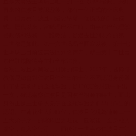
且是大寶法王噶瑪巴唯一的一位代理和攝政。乘願
再來的仁波且被認證後，都有一個正式的坐床典
禮，但嘉察仁波且則還要舉辦一個攝政的升座儀
式。歷代以來，當噶瑪巴不在時，由嘉察巴代理掌
管政務和法務、守護教法，從過去世到現今的第十
二世都是如此。第十六世噶瑪巴圓寂以後，第十七
世噶瑪巴目前還無法回到隆德寺，就由第十二世嘉
察巴駐錫隆德寺主持全權法務。
嘉察仁波且為岡波巴祖師的轉世，
2007
年，國際佛
教僧尼總會對仁波且們作出的十個不同認證身份舉
行了史無前例的金瓶掣籤，從
120
支密封籤中抽出
一支，確認嘉察仁波且是岡波巴祖師的轉世，而此
身份正是三世多杰羌佛在金瓶掣籤之前早已作出的
認證。在蓮花生大師時代，仁波且化現為蓮師二十
五大弟子之一的喀欽巴之旺祝，圓寂後，全身融入
虛空，進入空行淨土。而後第一世嘉察仁波且在第