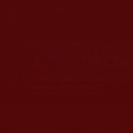
學習。
本站網站的型式、目錄的編排、圖文的呈現等一切資料與相
◆
關規劃，均為本站建置人員自我的意思，非南無第三世多
杰羌佛或第三世多杰羌佛辦公室等其他機構單位所指使派
令。
該聖寺是由巨聖德或大聖德來主持
真誠護持該寺，就是立下了真正大功德
您在這裡
首頁
»
菩提行德
»
公益關懷
»
中華西密佛教正心會
大悲行願 無處不現 世界佛教正心會