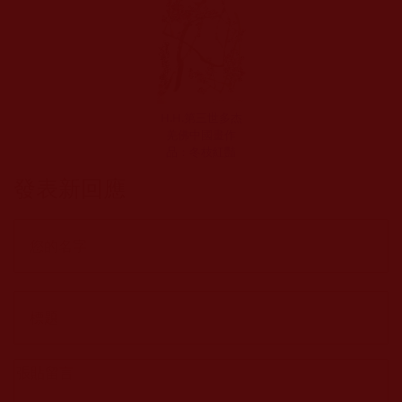
H.H.第三世多杰
羌佛中國畫作
品：冬枝紅豔
發表新回應