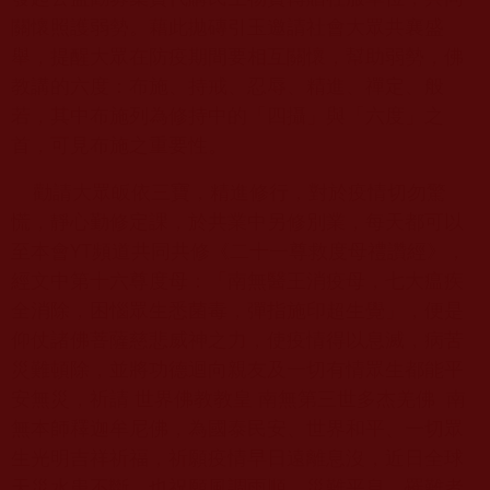
關懷照護弱勢。藉此拋磚引玉邀請社會大眾共襄盛
舉，提醒大眾在防疫期間要相互關懷，幫助弱勢，佛
教講的六度：布施、持戒、忍辱、精進、禪定、般
若，其中布施列為修持中的「四攝」與「六度」之
首，可見布施之重要性。
勸請大眾皈依三寶，精進修行，對於疫情切勿驚
慌，靜心勤修定課，於共業中另修別業，每天都可以
至本會YT頻道共同共修《二十一尊救度母禮讚經》，
經文中第十六尊度母：「南無醫王消疫母，七大瘟疾
全消除，困惱眾生悉菌毒，彈指施印超生覺」，便是
仰仗諸佛菩薩慈悲威神之力，使疫情得以息滅，病苦
災難頓除，並將功德迴向親友及一切有情眾生都能平
安無災，祈請 世界佛教教皇 南無第三世多杰羌佛 南
無本師釋迦牟尼佛，為國泰民安、世界和平、一切眾
生光明吉祥祈福，祈願疫情早日遠離息沒，近日全球
天災水患不斷，也祝願風調雨順，災難平息，罹難者