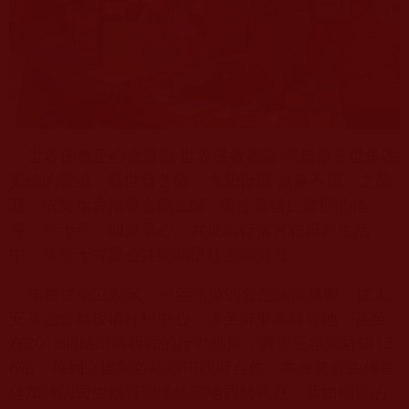
世界佛教正心會遵循 世界佛教教皇 南無第三世多杰
羌佛的教誡，觀世音菩薩「大悲行願 無處不現」之慈
悲，依於本會指導金剛上師 恆性嘉措仁波且的指
導，將十善、四無量心、六度萬行落實在日常生活
中，募集十方愛心共同關懷社會弱勢者。
本會從成立以來，每年所做的公益關懷無數，從人
安基金會到板橋社福中心，遠至屏東高雄等地，甚至
在2018開始環島祈福的行動佛殿，將近三年來駐錫13
6站，每到之處與各地縣市政府合作，本會將經由佛菩
薩加持的民生物資贈送給當地弱勢家庭，藉由物資的