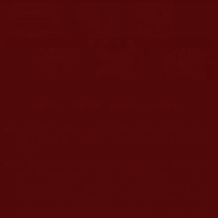
菩提道上，佛事為重，利他修行，功德增上。
◆
本站遵奉依行南無第三世多杰羌佛與釋迦牟尼佛所說的教法
為無上根本指南，並遵照第三世多杰羌佛辦公室的文告努
力實行運作。
◆
除三段金釦大聖德能作開示所說法義錯誤較少，四段金釦以
上的巨聖德能作正確開示之外，本站所發布的法王、尊
者、仁波且、法師、居士等的文章均不作為法義依據，最
多只能作為知見行持參考之用，凡不符合南無第三世多杰
羌佛說法的內容，皆屬邪說邊見錯誤之理，一概不可依從