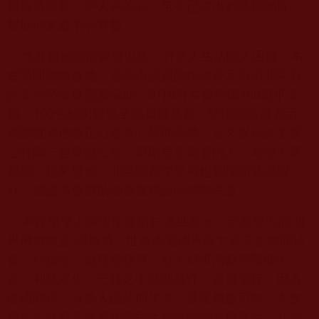
贈送溫暖每一戶人家的心，至今已送出數萬份物資，
幫助的家庭不計其數。
尤其新冠疫情爆發以來，許多人生活陷入困境；本
會隨即聯絡各地，台南市議員陳怡珍表示台南北區有
許多弱勢家庭需要協助，9月8日本會準備100箱平安
麵、100包桶肉鬆送至議員服務處，陳怡珍議員表示：
感謝世界佛教正心會善心幫助弱勢，近來媒合許多愛
心社團一起來做公益，幫助更多需要的人，希望大眾
都能一起來響應。北區區長李皇興也到場頒發感謝
狀，感謝本會濟助物資嘉惠該區弱勢民眾。
本會指導上師恆性嘉措仁波且表示：至高偉大的 世
界佛教教皇 南無第三世多杰羌佛告訴大家要多恭聞法
音、行放生、做慈善救濟、好人好事活動等幫助大
眾，利益眾生，三時之中諸惡莫作，眾善奉行。因為
疫情關係，許多人因此而失業，甚至無飯可吃，本會
發起公益勸募集資代購民生物資轉贈社服單位，共同