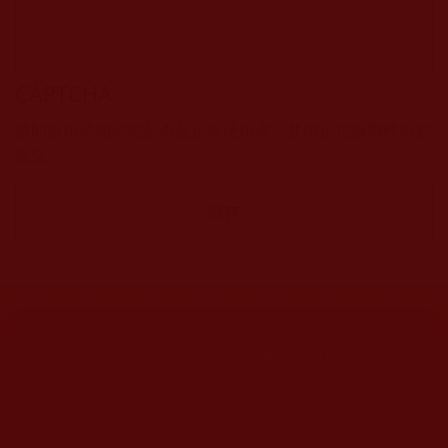
CAPTCHA
該問題用於測試您是否是正常使用者，並防止垃圾郵件自動
提交。
網站文章總數：
7194
網站圖片總數：
17881
網站影視總數：
1658
網站檔案總數：
1118
今日瀏覽人次：
718
總瀏覽人次：
3089158
今日瀏覽文章數：
541
總瀏覽文章數：
2351352
今日瀏覽影視數：
20
總瀏覽影視數：
90769