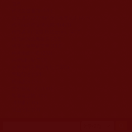
移至主內容
首頁
佛教文告通知 (370)
第三世多杰羌佛簡介與相關資訊 (423)
佛菩薩尊者高僧大德們 (421)
佛教各單位資訊與法會活動 (417)
佛教經藏法義論著 (776)
佛教法會聖蹟證量 (149)
佛教鑑師之道 (292)
佛教聞法點 (792)
佛教修行受用與知見 (3823)
菩提行德 (494)
理諦護法 (726)
文學藝術工巧 (691)
娑婆有溫情 (107)
科學眼 (110)
線上學院 (11)