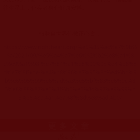
往生淨土，倖存者身心健康安樂。
轉載自世界佛教正心會：
https://www.rightheart.org/%e5%85%ac%e7%9b%
8a/2021/09/%e5%a4%a7%e6%82%b2%e8%a1%8
c%e9%a1%98-%e7%84%a1%e8%99%95%e4%b8%8
d%e7%8f%be-%e4%b8%96%e7%95%8c%e4%bd%9
b%e6%95%99%e6%ad%a3%e5%bf%83%e6%9c%8
3%e8%88%87%e5%8f%b0%e5%8d%97%e9%99%b
3%e6%80%a1%e7%8f%8d%e8%ad%b0/
更多文章