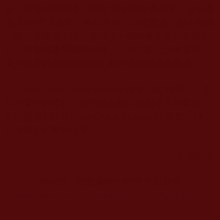
合，落筆遒勁穩健，頗有“筆走龍蛇鬼神驚，左右逢
源天地明”之氣勢。梅枝穿插、交錯盤旋，如太極圖
一般，在畫面中間，形成了一個神奇光亮的視覺中
心，使整個畫面熠熠生輝。浩然正氣充盈著畫面，
東方繪畫的寫意精神在此畫中體現的淋漓盡致。
H.H.Dorje Chang Buddha III
的《紅梅圖》，是
花卉畫中的傑作，我們從此幅紅梅圖非凡的氣韻，
可以感受到
H.H.Dorje Chang Buddha III
精騖八極，
心游萬仞的精神境界。
文
/
桐荫客
轉載自：朗墨運轉一乾坤 今日頭條
https://www.toutiao.com/i6585327342929838600/