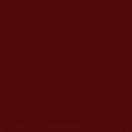
也會出問題，有的只要犯二三條，同樣不得成就，
不得受用。這是所有佛教徒必須要執行的一種了生
脫死證成就聖果的鐵定法規，這法規不是誰編造
的，這是因果的規律，是十方諸佛菩薩之菩提共
行。邪惡知見和錯誤知見，是《解脫大手印》裏面
必須的一個重要部分。為免有的人理解錯誤或講解
偏邪亂說，所以今天我親自講釋，這是粗略的淺
述。
邪惡知見大概為：所謂“大概為”就是說，這裏
並沒有包括完所有的邪惡知見，但主要依法的已經
包括了。只要不犯邪惡知見和錯誤知見，自然你就
成了菩提道上正知正見如法的修行大德。
以下每一條款均以“認”來立標，也就是只要認
同、同意、執行以下條款，就是犯了邪惡知見。
第一條，認鬼神為解脫主。
把鬼神認作當
成我們依止解脫的主人，把鬼和神作為我們依止成