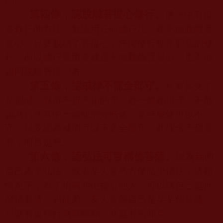
第四條，認脫離菩提心修行。
佛法中有很
多修行的方法，無論用任何修行法，都不能脫離菩
提心，只要脫離了菩提心，任何修行都是邪惡的修
行。所以修行最重要就是不能脫離菩提心，也不能
認同脫離菩提心者。
第五條，認戒律不需全部守。
只要你受了
某個戒，就得不折不扣的守，每一條都得守，不能
認為只守其中一條或部分戒條，某些戒條可以不
守。只要認為戒律可以不必全部守，此理念不僅是
邪，而且是惡。
第六條，認弘法可冒稱佛菩薩。
認為我們
自己為了弘法，或者某人善巧方便弘揚佛法，這種
情況下，為了抬高地位接引他人，可以稱自己是什
麼佛菩薩，叫徒弟、友人宣傳自己是某某佛菩薩。
只要有這類行為或觀點，就是邪惡知見。