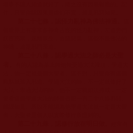
壞事不讓人知道就好了，總之沒有因果報應的。記
住，只要你認因果是虛幻不實，就是邪惡知見。
第二十七條，認怪力亂神為佛法神通。
這
個世界上有非常多神奇古怪的怪力亂神，左道旁門
妖言惑眾，迷離眾生，造諸惡業，這些不是佛法的
神通，這是邪門歪道。
第二十八條，認學過大法之師必是大聖
者。
有的人認為某上師他領受過大法灌頂，學過大
法，他一定就是個大聖者。這不對，只要你有這個
觀點就落入邪道。學過大法的師，不一定就修好了
大法；學過大法的師，他不一定就如法持戒，一定
要看這個學過大法的師是否犯一百二十八條邪惡、
錯誤知見。所以不能認為他學過大法就一定是大聖
者，大聖者是個人以實際修行所證到的。
第二十九條，認修行放在明日做。
經常有
人想到，今天累了不修了吧，明天再修。或者說：