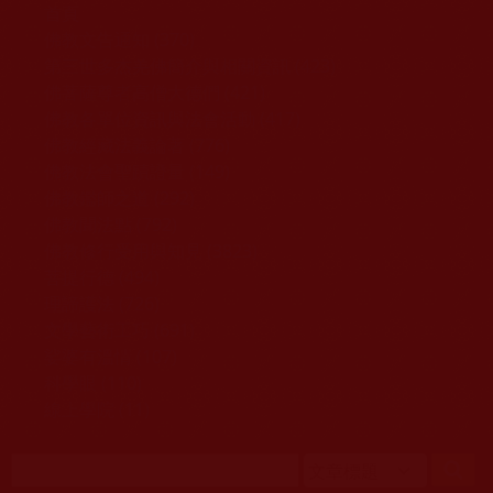
移至主內容
首頁
佛教文告通知 (370)
第三世多杰羌佛簡介與相關資訊 (423)
佛菩薩尊者高僧大德們 (421)
佛教各單位資訊與法會活動 (417)
佛教經藏法義論著 (776)
佛教法會聖蹟證量 (149)
佛教鑑師之道 (292)
佛教聞法點 (792)
佛教修行受用與知見 (3823)
菩提行德 (494)
理諦護法 (726)
文學藝術工巧 (691)
娑婆有溫情 (107)
科學眼 (110)
線上學院 (11)