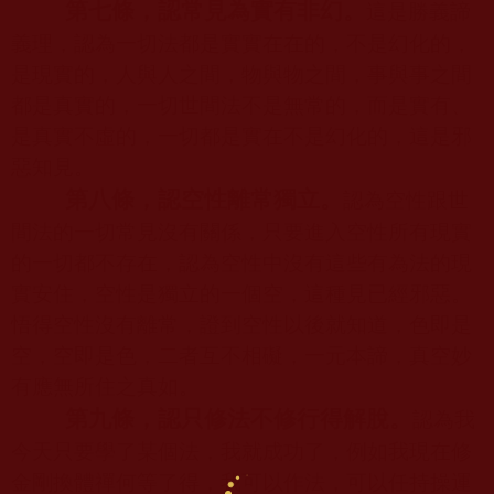
第七條，認常見為實有非幻。
這是勝義諦
義理，認為一切法都是實實在在的，不是幻化的，
是現實的，人與人之間，物與物之間，事與事之間
都是真實的，一切世間法不是無常的，而是實有、
是真實不虛的，一切都是實在不是幻化的，這是邪
惡知見。
第八條，認空性離常獨立。
認為空性跟世
間法的一切常見沒有關係，只要進入空性所有現實
的一切都不存在，認為空性中沒有這些有為法的現
實安住，空性是獨立的一個空，這種見已經邪惡。
悟得空性沒有離
常，證到空性以後就知道，色即是
空，空即是色，二者互不相礙，一元本諦，真空妙
有應無所住之真如。
第九條，認只修法不修行得解脫。
認為我
今天只要學了某個法，我就成功了，例如我現在修
金剛換體禪何等了得，我可以作法，可以任持操運