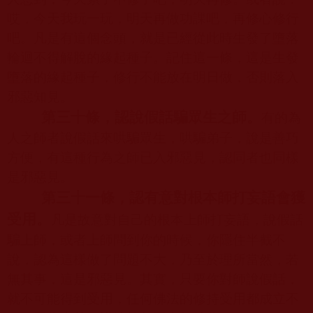
哎，今天我玩一玩，明天再做功課吧，再修心修行
吧。凡是有這個念頭，就是已經從此時生發了墮落
輪迴不得解脫的緣起種子。記住這一條，這是生發
墮落的緣起種子，修行不能放在明日做，否則落入
邪惡知見。
第三十條，認說假話騙眾生之師。
有的為
人之師者說假話來哄騙眾生，哄騙弟子，說是善巧
方便，有這種行為之師已入邪惡見，認同者也同樣
是邪惡見。
第三十一條，認有意對根本師打妄語會獲
受用。
凡是故意對自己的根本上師打妄語，說假話
騙上師，或者上師問到你的時候，你隱住半截不
說，認為這樣做了問題不大，乃至於理所當然，若
無其事，這是邪惡見。其實，只要你對師說假話，
就不可能得到受用，任何佛法的修持受用都成立不