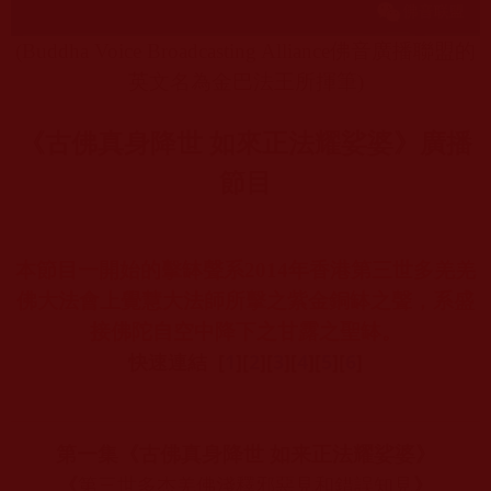
(Buddha Voice Broadcasting Alliance
佛音廣播聯盟的
英文名為金巴法王所揮筆
)
《古佛真身降世 如來正法耀娑婆》廣播
節目
本節目一開始的擊缽聲系
2014
年香港第三世多羌羌
佛大法會上覺慧大法師所擊之紫金銅缽之聲，系盛
接佛陀自空中降下之甘露之聖缽。
快速連結 [
1
][
2
][
3
][
4
][
5
][
6
]
第一集
《古佛真身降世 如来正法耀娑婆》
第三世多杰羌佛淺釋邪惡見和錯誤知見
《
》