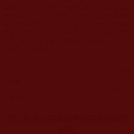
信因果、誦經必須懂經文真諦、嚴持六波羅密這五
條之履行，已涉三藏精華，是故一百二十八條知見
為無上珍寶佛法。所以凡一切誹謗人士，必然是假
聖德、邪師或騙子、妖孽！希望一切善男信女深研
鑒別，樹立正知正見，擦眼鑒別邪師妖孽，促進福
慧增長，早證菩提！
第三世多杰羌佛
辦公室
二零零九年八月
二十五日
第三世多杰羌佛
淺釋邪惡見和錯誤
知見