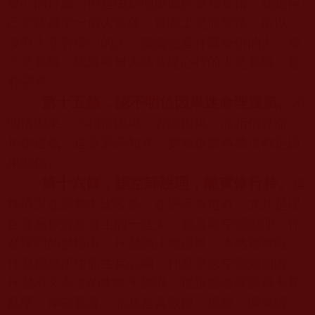
提心的行為，但是由於他借助於某種宣傳，就把自
己塑造成了一個大菩薩，實際上是假聖德。所以，
沒有大悲菩提心的人，無論他是什麼身份的人，都
不是菩薩，認這種無大悲菩提心行的人是菩薩，是
邪惡見。
第十五條，認不明信因果迷命理運氣。
不
明信因果，不相信因果，否認因果，而相信算命，
相信運氣，這是邪惡知見。要知道萬事萬法都是因
果關係。
第十六條，認空諦說理，離實修行持。
這
種情況在顯教中比較多，在密宗裏也有。尤其是現
在普遍炒於社會上的一些人，都喜歡空諦說理，什
麼禪門的參悟啦，什麼萬法無自性，本然屬空啦，
什麼應無所住而生其心啊，什麼意念空寂如如啦，
什麼不來不去的本性天然啦，把這些道理講得天花
亂墜，神玄難弄，尤其是喜歡把《壇經》搬來講，