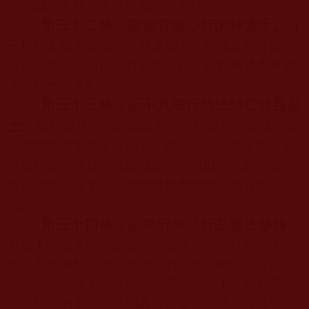
了，因為本尊、護法等都不會加持你。
第三十二條，認無菩提心行的神通士。
有
一種行人或者瑜伽士，神通廣大，但他沒有菩提心
行。只要認同這種沒有菩提心行，只有神通本事的
人，就已落入邪惡見。
第三十三條，認不具戒行的法師仁波且居
士。
某仁波且、法師或者居士，他沒有受過戒，甚
至受戒後根本就是一個不守戒的人，這就是空有其
外皮的假仁波且、法師或居士。所以，凡是仁波
且、法師、居士，必須受過相應的戒，而且如法守
戒。
第三十四條，認助邪師惡行是護法修持。
有些人的根本師，或者他的師父，已經行邪惡之
行，不合佛教法規，作弟子的不但不離開，卻反而
大力協助這種上師去做這些犯一百二十八條邪惡、
錯誤知見的事情，還認為自己是在護法，這是邪惡