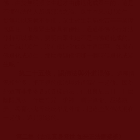
佛，由於無明煩惱生起才由佛退化成眾生的，這是
不懂佛法的人所講邪法之論。眾生本來就是眾生，
從無始以來就不是佛，眾生被生老病死苦等等業障
包圍住，但是眾生皆具有佛性，通過學佛修行如法
修持可以成佛，要明白眾生絕不是由佛退化成的。
眾生就是眾生，沒有佛退化成眾生這回事。如果有
佛退化成眾生，那麼釋迦佛陀哪一個時候退化成眾
生呢？
第二十五條，認佛法與外道混修。
這種情
況相當多，把正規的佛法與外道混在一起修。因為
外道有非常多各式各樣的法，什麼良辰吉日，什麼
陰陽風水，什麼符咒、求神、測字算命、巫婆跳
弄、養育小鬼等統統都是外道，把這些與佛法混在
一起修，這是邪惡的。
第二集
《古佛真身降世 如来正法耀娑婆》