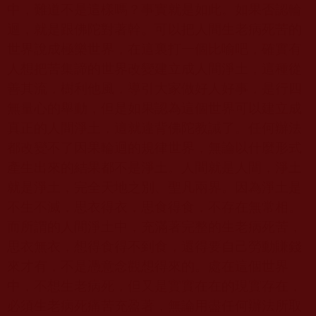
中，難道不是這樣嗎？事實就是如此。如果否認輪
迴，就是跟佛陀對著幹。可以把人間生老病死苦的
世界說成極樂世界，在這裏打一個比喻吧，確實有
人想把苦集諦的世界改變建立成人間淨土，這種從
善其流，樹利他風，導引大家做好人好事，是行四
無量心的舉動，但是如果認為這個世界可以建立成
真正的人間淨土，這就違背佛陀教誡了。任何辦法
都改變不了因果輪迴的規律世界，無論以什麼形式
產生出來的結果都不是淨土。人間就是人間，淨土
就是淨土，完全天地之別、聖凡兩界。因為淨土是
不生不滅，思衣得衣，思食得食，不存在無常相。
而所謂的人間淨土中，充滿著完整的生老病死苦，
思衣無衣，想得食得不到食，還得要自己勞動賺錢
來才有，不是憑意念觀想得來的。處在這個世界
中，不想生老病死，但又是實實在在的現實存在，
必須生老病死痛苦充盈著，無論用盡任何辦法所取