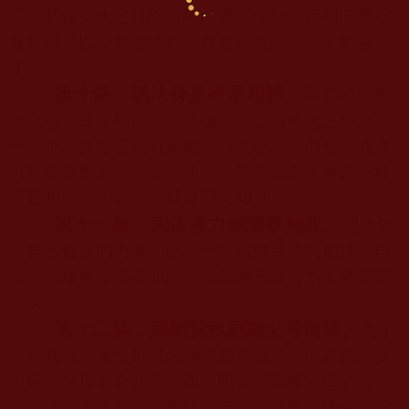
了，我修拙火定排除諸障，還要修什麼行啊？我不
修行都可以，我會成就，我會解脫的。這太邪惡
了。
第十條，認法身是有形相體。
我們的如來
藏真心，即是指法身，這個法身是法報化三身之
一，把法身形容成有形相、有大小、有顏色，或者
有什麼覺照清靜、安樂快感，只要認為法身是一種
有形相知味的體物，就是邪惡知見。
第十一條，認依佛力做壞事無罪。
認為依
於自己修法的力量，已有十方諸佛菩薩的加持，自
己做點壞事是沒有罪的，因為佛菩薩會馬上來把它
消失掉。
第十二條，認斷我執割斷父母情懷。
為了
斷掉我執，連父母親的關係都不認了，或者自己要
出家，父母傷心悲哭，而你照常不理睬父母的感
受，還認為這是斷掉我執的行為。其實這種忤逆不