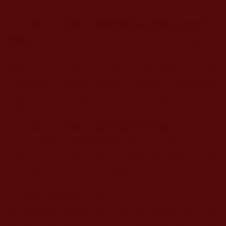
見。
第三十五條，認依錯亂未通佛法之師不另
求良師。
就是認依錯亂不通佛法、對佛法一竅不通
的師。當弟子已經發現了這個師的罪過，卻不趕快
離開，另外去求真正依教如法正確的佛教之師，還
照常跟隨依止錯亂佛法的師，這就種下了終生墮落
的種子。此時此刻應該立刻另求良師真大德，否則
必墮三惡道中。
第三十六條，認有相計執布施。
我們所做
的一切好事都不能變成有相計執，做了就做了，完
了就完了，甚至馬上就忘了，要形成天然本質上的
善良和慈悲，不可以故意做出來慈悲。所以，只要
你認有相的計執布施，就會落入人天福報之中，只
會享受有限有數量的福報，不會成聖，永遠也不
會，因為這是有相之因種，所結的是無常之果，有