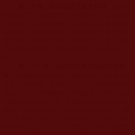
第二十條，認念超渡咒殺生無罪。
認為我
們念超渡咒可以超渡眾生，殺死的眾生，還有其他
的任何眾生，只要他們死了，我們可以念超度咒超
渡它們，這樣就沒問題了。但如果你持念超渡咒去
故意殺生，是超渡不了的，罪孽非常大。所以認為
可以念超渡咒殺生，無有功德增益，只有黑業上
身。
第二十一條，認逆行聖量菩提根本師定
事。
這個根本師是指聖量菩提根本師，有聖量又有
菩提心行的大德，且無犯一百二十八條邪惡知見和
錯誤知見者，我們修他的法作為根本法來修，如我
們修他傳的法作為本尊，準備終生依修他傳的法成
就的，這就是根本師。如果根本師所定的事情，弟
子反著做或者不執行，這是邪惡知見。但是，這位
根本師已經犯了一百二十八條知見，那時，無論此