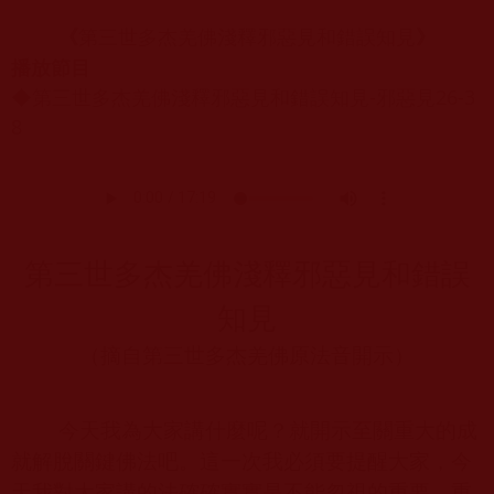
第三世多杰羌佛淺釋邪惡見和錯誤知見
《
》
播放節目
◆第三世多杰羌佛淺釋邪惡見和錯誤知見-邪惡見26-3
8
第三世多杰羌佛淺釋邪惡見和錯誤
知見
（摘自第三世多杰羌佛原法音開示）
今天我為大家講什麼呢？就開示至關重大的成
就解脫關鍵佛法吧。這一次我必須要提醒大家，今
天我對大家講的法確確實實是不能忽視的重要。重