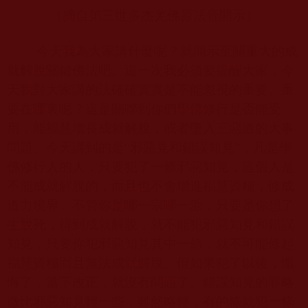
（摘自第三世多杰羌佛原法音開示）
今天我為大家講什麼呢？就開示至關重大的成
就解脫關鍵佛法吧。這一次我必須要提醒大家，今
天我對大家講的法確確實實是不能忽視的重要。重
要在哪裏呢？這是關聯到你們學佛修行是否能受
用，能福慧增長成就解脫，或者墮入三惡道的大事
問題。今天講到的是“邪惡見和錯誤知見”，凡是學
佛修行人的人，只要犯了一條邪惡知見，這個人是
不能成就解脫的，而且也不會增進福慧資糧，修成
道力境界。不管你是哪一宗哪一派，只要是你想了
生脫死，得到成就解脫，就不能犯邪惡知見和錯誤
知見，只要你犯邪惡知見其中一條，就不可能修起
福慧資糧而且無法成就解脫。但如果犯了以後，懺
悔了，當下改正，就沒有問題了。錯誤知見的罪略
微比邪惡知見輕一些，雖然略輕，有的條款犯一條