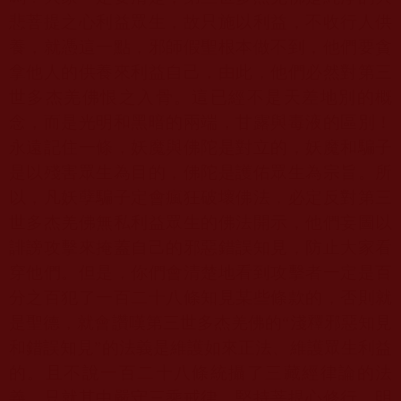
悲菩提之心利益眾生，故只施以利益，不收行人供
養，就憑這一點，邪師假聖根本做不到，他們要貪
拿他人的供養來利益自己，由此，他們必然對第三
世多杰羌佛恨之入骨。這已經不是天差地別的概
念，而是光明和黑暗的兩端，甘露與毒液的區別！
永遠記住一條，妖魔與佛陀是對立的，妖魔和騙子
是以殘害眾生為目的，佛陀是護佑眾生為宗旨。所
以，凡妖孽騙子定會瘋狂破壞佛法，必定反對第三
世多杰羌佛無私利益眾生的佛法開示，他們妄圖以
誹謗攻擊來掩蓋自己的邪惡錯誤知見，防止大家看
穿他們。但是，你們會清楚地看到攻擊者一定是百
分之百犯了一百二十八條知見某些條款的，否則就
是聖德，就會讚嘆第三世多杰羌佛的“淺釋邪惡知見
和錯誤知見”的法義是維護如來正法、維護眾生利益
的。且不說一百二十八條統攝了三藏經律論的法
義，只就其中嚴守三乘戒律、堅持菩提心修行、明