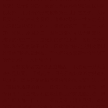
見鑒別法予以誹謗，或害怕暴露邪惡醜態而採用間
接花招，用另外的形式攻擊第三世多杰羌佛。大家
只要細心觀察就會發現，這些攻擊第三世多杰羌佛
或這部知見鑒別法的人，個個都犯了一百二十八條
其中知見。原因之二，因為這部知見法光明無私，
純凈的利益眾生，是絕對的佛陀正法，會斷滅妖孽
邪師和假聖的騙子事業，因此他們必定反對攻擊以
維護他們的私欲利益。而他們的攻擊卻恰恰證明了
他們是邪師，又是騙子！
這些攻擊者或許會愚癡地說：“我們這一派與這
些知見無關。”千萬記住，只有邪魔妖孽派才與這知
見無關。因為這是統攝整個佛教的知見鑒別法，是
宇宙因果規律的真理，任何宗派，只要是佛教，條
條有關！這是純淨利益眾生解脫的知見鑒別法，無
論什麼人都一目了然，深者見深，淺者見淺。這些
妖孽攻擊者或許還會說：“這個知見鑒別法不正