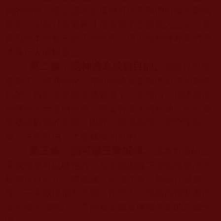
就的領袖，確定認為這鬼神可以救我們出離生老病
死苦，認為只有鬼神才是救我了生脫死之主子。其
實鬼神本身都未能了脫生死，所以鬼神並非我們學
佛修行人的解脫主。
第二條，認神通為成就目的。
認修行學佛
是為了證神通變化，得到神通就是我們追求的最終
目的，得到神通就成就解脫了。要明白，神通與成
就解脫完全是兩回事，無論有多大的神通，也不屬
於成就解脫的本質，因此，圓滿福慧，證空性真
如，生死自由，才是成就的目的。
第三條，認可破三乘戒律。
認為所受的三
乘戒律是可以破犯的，在某種因緣下或特殊修法下
我們可以不守三乘戒律。必須注意，無論什麼條
件，三乘戒律都不可破，任何人，包括高僧聖者法
王等都必須執行，否則就是披著佛教外衣的左道旁
門。