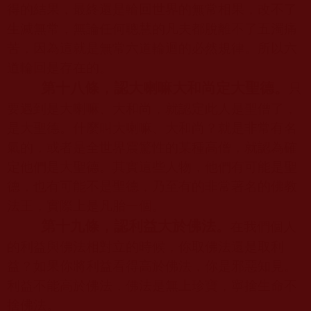
得的結果，最終還是輪回世界的無常相果，改不了
生滅無常，無論任何聰慧的凡夫都脫離不了五濁痛
苦，因為這就是無常六道輪迴的必然規律。所以六
道輪回是存在的。
第十八條，認大喇嘛大和尚定大聖德。
只
要遇到是大喇嘛、大和尚，就認定此人是聖僧了，
是大聖德。什麼叫大喇嘛、大和尚？就是非常有名
氣的，或者是全世界震驚性的某種高僧，就認為確
定他們是大聖德。其實這些人物，他們有可能是聖
德，也有可能不是聖德，乃至有的非常著名的佛教
法王，實際上是凡胎一個。
第十九條，認利益大於佛法。
在我們個人
的利益與佛法相對立的時候，你取佛法還是取利
益？如果你將利益看得高於佛法，你是邪惡知見。
利益不能高於佛法，佛法是無上珍寶，寧捨生命不
捨佛法。