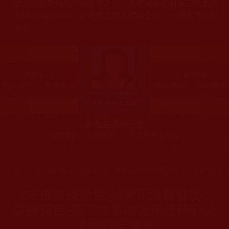
多只能作為知見行持參考之用，凡不符合南無第三世多杰
羌佛說法的內容，皆屬邪說邊見錯誤之理，一概不可依從
學習。
多杰羌佛第三世
古佛降世、五明圓滿，三十大類無人可敵
您在這裡
首頁
»
佛教經藏法義論著
»
佛教正法廣播節目
»
《古佛真
《古佛真身降世 如來正法耀娑婆》
廣播節目-第三世多杰羌佛淺釋邪惡
見和錯誤知見