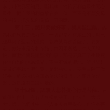
孝，叫做邪惡知見。斷我執，恰恰要利益眾生關心
眾生，把自我的利益放在第二位，而不是不顧父母
的感情，把父母的關係一刀兩斷。
第十三，認只要做好事，就具聖涅槃。
認
為我們只要是做好事，一切都是利益眾生的，就已
經具備了聖者的涅槃，就成就為佛菩薩了。要知
道，做好事是有相布施，由因果所然，生人天福
報。而聖涅槃是證聖境的事，那是要真正了生脫死
任運自如的無為境界，不生不滅的聖地。所以認只
要做好事就具聖涅槃，是邪惡知見。要明白除了做
好事，還必須結合無為聖法的修持，才能具聖涅
槃，這是沒有二路可走的。
第十四條，認無大悲菩提心行是菩薩。
在
這個社會上，有各式各樣的法王、仁波且、大師、
大法師，他們其中一些人並沒有菩提心，也沒有菩