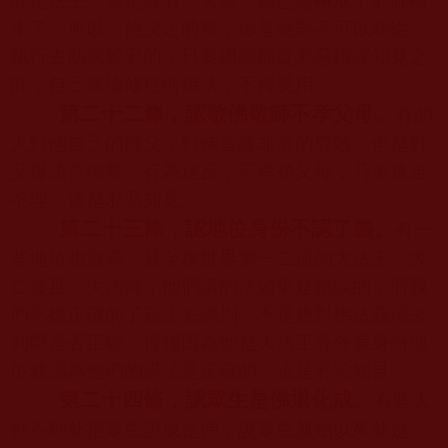
師是法王，還是尊者、大師，都已經構成了邪師根
本了，所以，他決定的事，你是絕對不可以順從、
執行去助惡於邪的，只要繼續順從邪惡錯誤知見之
師，自己無論修任何佛法，不得受用。
第二十二條，認敬佛敬師不孝父母。
有的
人對他自己的師父，對佛菩薩非常的尊敬，但是對
父母語言撞擊，行為逆反，不孝順父母，乃至遠走
不理，這是邪惡知見。
第二十三條，認地位身份不認了義。
有一
些地位相當高，甚至稱世界第一二流的大法王、大
仁波且、大法師，他們講的法如果是錯誤的，而我
們不從正確的了義上去識別，不是應對佛法義理去
判斷是否正確，僅僅因為他是大法王等外表身份地
位就認為他們的講法是正確的，這是邪惡知見。
第二十四條，認眾生是佛退化成。
有些人
動不動就把眾生說成是佛，說眾生無始以來就是