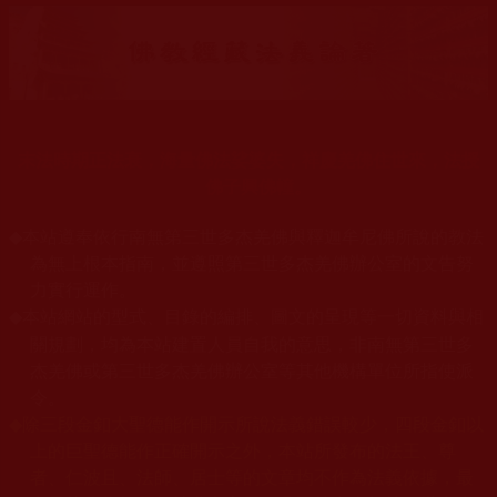
末法時期正法衰，海量佛法娑婆失，祥慶羌佛住世來，法授
佛子興佛幢。
◆
本站遵奉依行南無第三世多杰羌佛與釋迦牟尼佛所說的教法
為無上根本指南，並遵照第三世多杰羌佛辦公室的文告努
力實行運作。
本站網站的型式、目錄的編排、圖文的呈現等一切資料與相
◆
關規劃，均為本站建置人員自我的意思，非南無第三世多
杰羌佛或第三世多杰羌佛辦公室等其他機構單位所指使派
令。
◆
除三段金釦大聖德能作開示所說法義錯誤較少，四段金釦以
上的巨聖德能作正確開示之外，本站所發布的法王、尊
者、仁波且、法師、居士等的文章均不作為法義依據，最