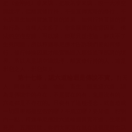
把《金剛經》拿來講，把般若拿來講，說一大堆空
諦說理，但離實修行持，不去宣傳實際的修行，不
告訴眾生如何實施菩提的道果，如何行持菩提的實
相行為，這種人太多了，非常嚴重的違背因果。佛
法的空理空諦，可以講，但那只是理論，解決不了
生死問題，所以釋迦牟尼佛才告訴我們要如何修
行，修行轉換因果才能實際證入那些道理所講的境
界。所以凡是認空諦說理，離實修行持的人，這是
邪惡之人，邪惡知見。
第十七條，認六道輪迴是傳說不實。
對天
人、阿修羅、人道、地獄、畜生、餓鬼這六道，認
為是傳說中的存在，不是實在的有，鬼是沒有的，
六道都是不存在的。只要有了這種理念，就會造成
一切因果都是空假的囉？不成立囉？要知道，想明
白一點，釋迦牟尼佛說六道輪迴真實不虛，生老病
死苦、五濁惡世，你們大家現在就在這個現實生活