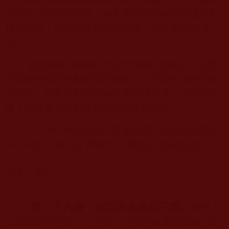
必須的一個重要部分。為免有的人理解錯誤或講解
偏邪亂說，所以今天我親自講釋，這是粗略的淺
述。
邪惡知見大概為：所謂“大概為”就是說，這裏
並沒有包括完所有的邪惡知見，但主要依法的已經
包括了。只要不犯邪惡知見和錯誤知見，自然你就
成了菩提道上正知正見如法的修行大德。
以下每一條款均以“認”來立標，也就是只要認
同、同意、執行以下條款，就是犯了邪惡知見。
(續前一集)
第二十六條，認因果為虛幻不實。
有些人
認為因果不存在，不用怕，不會有報應這回事。做