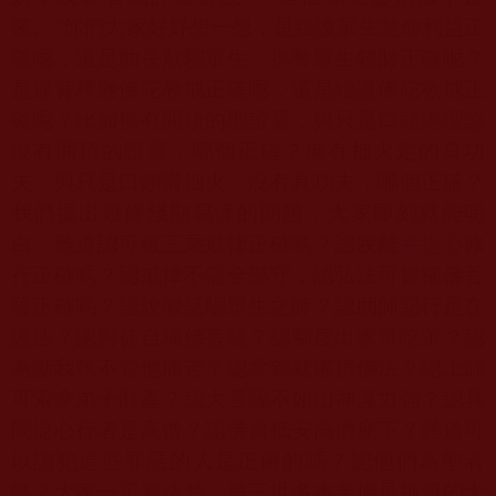
確。”你們大家好好想一想，是維護眾生慧命利益正
確呢，還是助長欺騙眾生，掠奪眾生錢財正確呢？
是違背釋迦佛陀教戒正確呢，還是維護佛陀教戒正
確呢？比如擁有開頂的聖證量，與只是口頭講理論
沒有開頂的證量，哪個正確？擁有拙火定的真功
夫，與只是口頭講拙火，沒有真功夫，哪個正確？
我們提出幾條淺顯易懂的問題，大家即刻就能明
白：難道認可破三乘戒律正確嗎？認脫離
菩提心
修
行正確嗎？認戒律不需全部守，認弘法可冒稱佛菩
薩正確嗎？認說假話騙眾生之師？認助師惡行是在
護法？認對徒自稱佛菩薩？認剃度出家可吃葷？認
為斷我執不管他痛苦？認拿錢就灌頂佛法？認上師
可索拿弟子財產？認大菩薩不如山神護力強？認具
闡提心行者是高僧？認佛書低安高僧座下？難道可
以認犯這些罪惡的人是正確的嗎？認他們為聖者
嗎？大家一定要清楚，第三世多杰羌佛是純淨的大