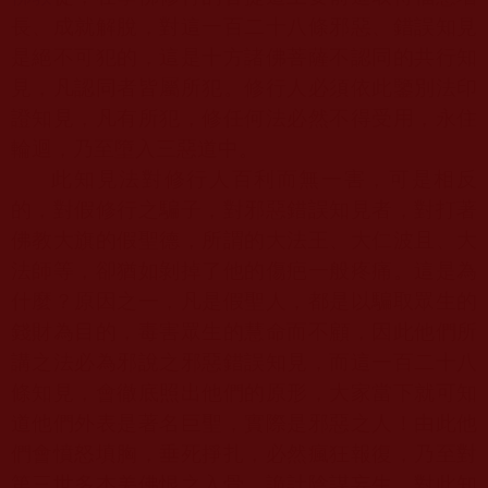
長、成就解脫，對這一百二十八條邪惡、錯誤知見
是絕不可犯的，這是十方諸佛菩薩不認同的共行知
見，凡認同者皆屬所犯。修行人必須依此鑒別法印
證知見，凡有所犯，修任何法必然不得受用，永住
輪迴，乃至墮入三惡道中。
此知見法對修行人百利而無一害，可是相反
的，對假修行之騙子，對邪惡錯誤知見者，對打著
佛教大旗的假聖德，所謂的大法王、大仁波且、大
法師等，卻猶如剝掉了他的傷疤一般疼痛。這是為
什麼？原因之一，凡是假聖人，都是以騙取眾生的
錢財為目的，毒害眾生的慧命而不顧，因此他們所
講之法必為邪說之邪惡錯誤知見，而這一百二十八
條知見，會徹底照出他們的原形，大家當下就可知
道他們外表是著名巨聖，實際是邪惡之人！由此他
們會憤怒填胸，垂死掙扎，必然瘋狂報復，乃至對
第三世多杰羌佛恨之入骨，詭計陰謀妄生，對此知