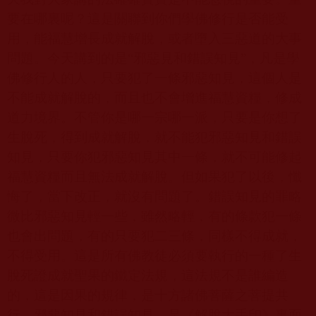
要在哪裏呢？這是關聯到你們學佛修行是否能受
用，能福慧增長成就解脫，或者墮入三惡道的大事
問題。今天講到的是“邪惡見和錯誤知見”，凡是學
佛修行人的人，只要犯了一條邪惡知見，這個人是
不能成就解脫的，而且也不會增進福慧資糧，修成
道力境界。不管你是哪一宗哪一派，只要是你想了
生脫死，得到成就解脫，就不能犯邪惡知見和錯誤
知見，只要你犯邪惡知見其中一條，就不可能修起
福慧資糧而且無法成就解脫。但如果犯了以後，懺
悔了，當下改正，就沒有問題了。錯誤知見的罪略
微比邪惡知見輕一些，雖然略輕，有的條款犯一條
也會出問題，有的只要犯二三條，同樣不得成就，
不得受用。這是所有佛教徒必須要執行的一種了生
脫死證成就聖果的鐵定法規，這法規不是誰編造
的，這是因果的規律，是十方諸佛菩薩之菩提共
行。邪惡知見和錯誤知見，是《解脫大手印》裏面