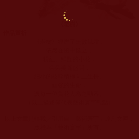
《老樹》
作品賞析
《老樹》經歷了無數風霜，
依然在風中挺立，
粉紅、鮮豔的小花，
朵朵美麗盛開，
細小的枝幹積極向上生長。
頑強的生命，
讓每一位賞花人為之動容。
（以上描述僅代表藝術寰宇觀點）
以上文章是轉載／引用自「藝術寰宇」原創文庫，
版權為「藝術寰宇」所有。