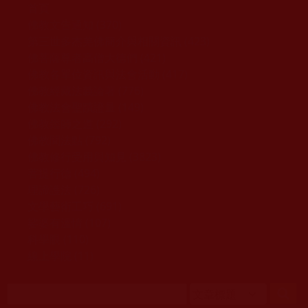
移至主內容
首頁
佛教文告通知 (370)
第三世多杰羌佛簡介與相關資訊 (423)
佛菩薩尊者高僧大德們 (421)
佛教各單位資訊與法會活動 (417)
佛教經藏法義論著 (776)
佛教法會聖蹟證量 (149)
佛教鑑師之道 (292)
佛教聞法點 (792)
佛教修行受用與知見 (3823)
菩提行德 (494)
理諦護法 (726)
文學藝術工巧 (691)
娑婆有溫情 (107)
科學眼 (110)
線上學院 (11)