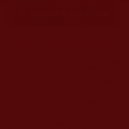
信手拈霧石中存，韻雕石柱應聲縮，凡夫巧匠無能複，藍台
巍巍佇娑婆。
◆
本站遵奉依行南無第三世多杰羌佛與釋迦牟尼佛所說的教法
為無上根本指南，並遵照第三世多杰羌佛辦公室的文告努
力實行運作。
◆
除三段金釦大聖德能作開示所說法義錯誤較少，四段金釦以
上的巨聖德能作正確開示之外，本站所發布的法王、尊
者、仁波且、法師、居士等的文章均不作為法義依據，最
多只能作為知見行持參考之用，凡不符合南無第三世多杰
羌佛說法的內容，皆屬邪說邊見錯誤之理，一概不可依從
學習。
◆
本站網站的型式、目錄的編排、圖文的呈現等一切資料與相