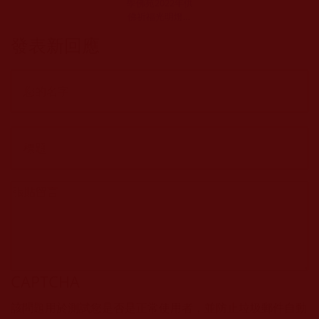
學佛苑2022年供
佛祈福光明燈通
啟
發表新回應
CAPTCHA
該問題用於測試您是否是正常使用者，並防止垃圾郵件自動