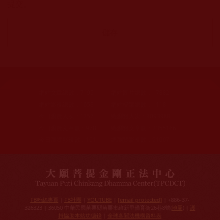
提交。
網站文章總數：
7195
網站圖片總數：
17882
網站影視總數：
1658
網站檔案總數：
1118
今日瀏覽人次：
1257
總瀏覽人次：
3093988
今日瀏覽文章數：
978
總瀏覽文章數：
2355166
今日瀏覽影視數：
101
總瀏覽影視數：
91007
FB粉絲專頁
|
FB社團
|
YOUTUBE
|
[email protected]
| +886-37-
326323 | 36050 中華民國苗栗縣苗栗市維新里僑育街26巷8號(
地圖
) |
護
持協助本站功德錄
|
全球各聞法機構資料表