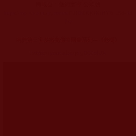
轉載自：
藝術寰宇 公眾號
https://mp.weixin.qq.com/s/C2H8OQGKtHY8LtSd-8tl
Pw
南無第三世多杰羌佛中國畫系列—《老樹》
https://youtu.be/jdj_BC0qlUA