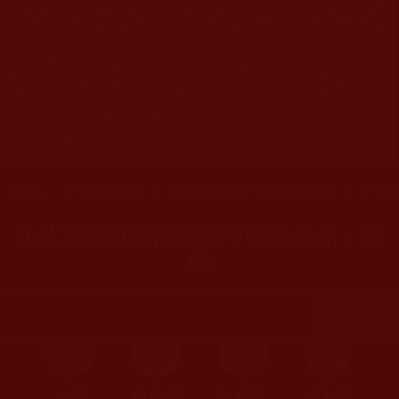
關規劃，均為本站建置人員自我的意思，非南無第三世多
杰羌佛或第三世多杰羌佛辦公室等其他機構單位所指使派
令。
◆
佛菩薩藝術成就展現是無盡的，本站所刊載之相關文章資訊
無非是諸佛菩薩五明所展之一隅，願藉寥寥數篇之文，引眾
賞析妙美的殿堂，並讚嘆諸佛菩薩之般若所顯，超凡人間、
藝冠娑婆。
您在這裡
首頁
»
文學藝術工巧
»
南無羌佛文學藝術工巧欣賞
»
中國
H.H.第三世多杰羌佛中國畫作品：老
樹
首頁
圖片區
影視區
檔案區