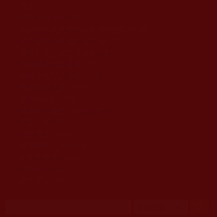
移至主內容
首頁
佛教文告通知 (370)
第三世多杰羌佛簡介與相關資訊 (423)
佛菩薩尊者高僧大德們 (421)
佛教各單位資訊與法會活動 (417)
佛教經藏法義論著 (776)
佛教法會聖蹟證量 (149)
佛教鑑師之道 (292)
佛教聞法點 (792)
佛教修行受用與知見 (3823)
菩提行德 (494)
理諦護法 (726)
文學藝術工巧 (691)
娑婆有溫情 (107)
科學眼 (110)
線上學院 (11)