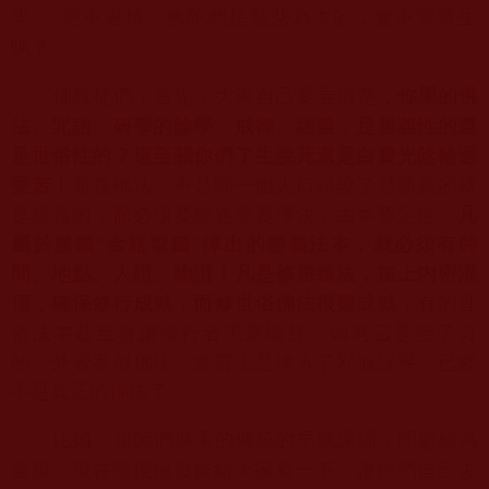
學”，絕不退轉，佛陀們是慈悲為本的，
會不管眾生
嗎？
你學的佛
佛教徒們，首先，大家自己要弄清楚，
法、咒語、
研學的論學、戒律、經義，是勝義性的還
是世俗性的？
這至關你們了生脫死還是白費光陰輪迴
受苦！
勝義佛法，
不是哪一個人口頭說了是勝義的就
是勝義的，
而必須要經過勝義擇決，由本尊定性。
凡
屬於勝義“金瓶掣籤”
擇出的勝義法本，就必須有時
間、地點、人證、物證！
凡是修勝義法，加上內密灌
頂，確保修行成就，
而修世俗佛法很難成就，
有的世
俗法本甚至會讓修行者黑業纏身，
因為它是變了質
的，外表看似佛法，實質上是摻入了邪論誤導，
已經
不是真正的佛法了。
比如，祖師們傳承的傳統的早晚課誦，問題極為
嚴重，
現在隨便抽幾條給大家看一下，讓你們自己去