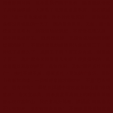
體會如何可怖，
並不是我們無中生有，編造魔妖修改
了經律論課誦，
大家看了就知道這是事實。如在課誦
中，“如一眾生未成佛，
終不於此取泥洹”，那你就永
遠都沒有成就的一天了，
因為眾生無量。又如，說“首
楞嚴王世希有，銷我億劫顛倒想，
不歷僧祇獲法身，
願今得果成寶王。”既然楞嚴經、
咒讓你億劫的顛倒夢
想都消除了，
不需經僧祇劫就獲得法身成寶王了，那
你唸了這麼久了，
成寶王了嗎？寶王沒有成，倒是成
了寶二，
為什麼今天照常是凡夫呢？現實擺明的，這
就是魔妖篡改的經咒，
毫無作用。又如“舜若多性可銷
亡”，佛性不增不減，哪來多性？
更無銷亡復活。普陀
山有飯館酒樓，一切都得拿錢才能吃住，不是“
思衣得
衣，思食得食”，居然在課誦中虛吹說普陀山是“琉璃
世界”
，造大妄語業。而事實是至高無上的觀世音菩薩
曾示現在普陀山，
我們要萬分尊敬。課誦說“南無過去
正法明如來，現在觀世音菩薩”
，不應該是民選制度選