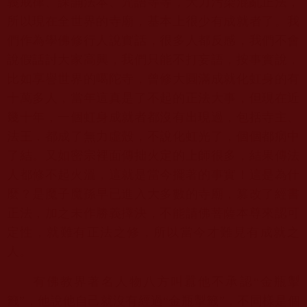
義戒律、課誦法本、咒語等等，
大力污染混亂正法，
所以現在全世界的寺廟，
基本上很少有成就者了。我
們作為學佛修行人說實話，
很多人都反感，我們不會
說假話討大家高興，我們只能不打妄語，
按事實說，
比如享譽世界的噶陀寺，
曾修大圓滿成就化虹身的有
十萬多人，
當年這真是了不起的正法大事，但現在近
幾十年，
一個虹身成就者都沒有出現過，包括寺主、
法王，都成了無力虛殼，
不說化虹光了，個個都病中
了結。
又如密宗裡面傳拙火定的上師很多，結果傳法
人都修不起火溫，
這就是當今擺著的事實！這是為什
麼？
是魔子魔孫早已進入大多數的寺廟，篡改了經書
正法，
加之未作勝義擇決，不能請佛菩薩本尊來認可
定性，
就難有正法之修，所以當今才難見有成就之
人。
有佛教界著名人物八方叫囂他不承認“金瓶掣
籤”，
他說他自己就沒有經過“金瓶掣籤”，不同樣是個