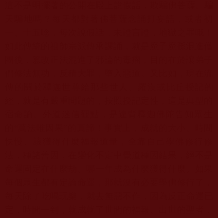
這不是明擺著的公開在殿上說假話，欺騙佛菩薩、騙
天騙地嗎？
每天都對著佛菩薩念誦打妄語，或者初
一、十五唸，每次說假話，
未證言證，地獄之罪哦！
如此傳統的祖師宗派傳承課誦，
就是魔子魔孫混進僧
團後，篡改正法混進了邪論的毒瘤，
目的在於讓弟子
們修法無功，反積大罪，墮入惡道。又比如，
現在流
傳的關於釋迦世尊給那些世人、羅漢或比丘授記的
經，
就是有嚴重問題的，按照授記定性，這是典型的
宿命論、
外道迷信觀點，是違背釋迦佛陀告知眾生
的“萬法唯因果”的真諦！
事實上，成就的大小、時間
快慢、該獲得什麼福報道量，
全靠自己學佛修行修
法，種諸善因，在變化不定中覺道種因結果，
絕不是
命運固定在什麼劫、哪一年成為什麼獲得什麼。
如果
每個眾生都有定論命運，那就沒有必要學佛修行了，
每天除了吃喝玩樂，就去無惡不作，因為反正命運已
定，時間一到，
就成就了世間的福報、出世的聖者，