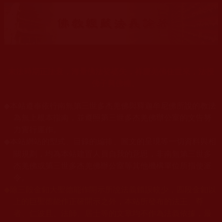
末法時期正法衰，海量佛法娑婆失，祥慶羌佛住世來，法授
佛子興佛幢。
◆
本站遵奉依行南無第三世多杰羌佛與釋迦牟尼佛所說的教法
為無上根本指南，並遵照第三世多杰羌佛辦公室的文告努
力實行運作。
本站網站的型式、目錄的編排、圖文的呈現等一切資料與相
◆
關規劃，均為本站建置人員自我的意思，非南無第三世多
杰羌佛或第三世多杰羌佛辦公室等其他機構單位所指使派
令。
◆
除三段金釦大聖德能作開示所說法義錯誤較少，四段金釦以
上的巨聖德能作正確開示之外，本站所發布的法王、尊
者、仁波且、法師、居士等的文章均不作為法義依據，最