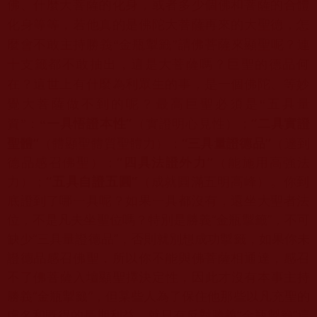
佛、
什麼大菩薩的化身，或者多少個佛和菩薩的合體
化身等等，
若他真的是佛陀大菩薩再來的大聖德，怎
麼會不敢主持勝義“
金瓶掣籤”請佛菩薩來顯聖呢？連
十支籤都不敢抽出，
這是大菩薩嗎？巨聖的德品何
在？這世上有什麼為利眾生的事，
是一個佛陀、等妙
覺大菩薩做不到的呢？最高巨聖必須是“
五具量
一具悟證本性
”
（實證明心見性）；
“
二具實證
資”：
“
聖體
”
（體顯聖體質聖體力）；
“
三具量證德品
”
（達到
德品感召佛聖）
；
“
四具法證外力
”
（能施用高強法
力）；
“
五具自證五圓
”
（
成就圓滿五明高峰）。你到
底證到了哪一具呢？如果一具都沒有，
還坐大聖者法
位，不是凡夫坐聖位嗎？特別是勝義“金瓶掣籤”，
不可
缺少“三具量證德品”，否則就別想成功掣籤，
如果你未
證德品感召佛聖，所以你不能與佛菩薩相通達，
感召
不了佛菩薩入壇顯聖擇決定性，因此才沒有本事主持
勝義“
金瓶掣籤”，
但某些人為了保住他那些以凡充聖的
虛名和既得的長期利益，
就只有反對勝義“金瓶掣籤”這