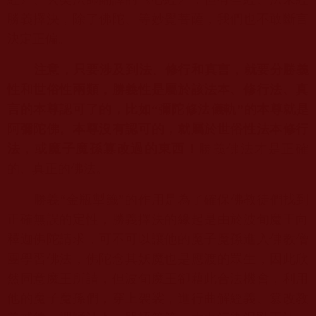
勝義擇決，除了佛陀、
等妙覺菩薩，我們也不敢斷言
決定正偏。
注意，只要涉及到法、修行和真言，就要分勝義
性和世俗性兩類，
勝義性是屬於該法本、修行法、真
言的本尊認可了的，比如“
彌陀修法儀軌”的本尊就是
阿彌陀佛。本尊沒有認可的，
就屬於世俗性法本修行
法，或魔子魔孫篡改過的東西！
勝義佛法才是
正確
的、真正的佛法。
勝義“金瓶掣籤”的作用是為了確保佛教徒們找到
正確無誤的定性，
勝義擇決的緣起是由於波旬魔王向
釋迦佛陀請求，
可不可以讓他的魔子魔孫進入佛教僧
團學習佛法，
佛陀念其妖魔也是應渡的眾生，因此欣
然同意魔王所請，
但波旬魔王卻藉此合法機會，利用
他的魔子魔孫們，穿上袈裟，
進行曲解經義、篡改教