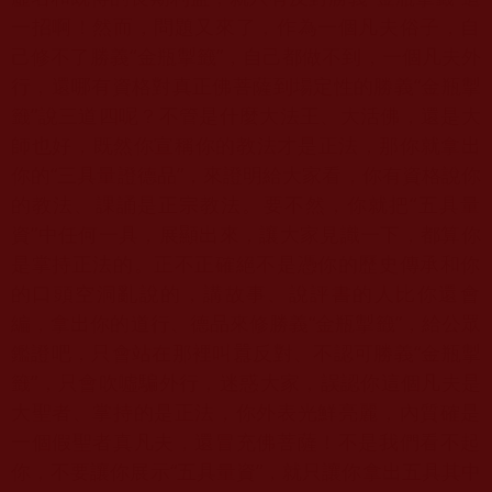
一招啊！然而，問題又來了，
作為一個凡夫俗子，自
己修不了勝義“金瓶掣籤”，自己都做不到，
一個凡夫外
行，還哪有資格對真正佛菩薩到場定性的勝義“
金瓶掣
籤”說三道四呢？不管是什麼大法王、大活佛，
還是大
師也好，既然你宣稱你的教法才是正法，那你就拿出
你的“
三具量證德品”，來證明給大家看，你有資格說你
的教法、
課誦是正宗教法。要不然，你就把“五具量
資”中任何一具，
展顯出來，讓大家見識一下，都算你
是掌持正法的。
正不正確絕不是憑你的歷史傳承和你
的口頭空洞亂說的，講故事、
說評書的人比你還會
編，拿出你的道行、德品來修勝義“金瓶掣籤”
，給公眾
鑑證吧，只會站在那裡叫囂反對、不認可勝義“金瓶掣
籤”
，只會吹噓騙外行，迷惑大家，誤認你這個凡夫是
大聖者、
掌持的是正法，你外表光鮮亮麗，內質確是
一個假聖者真凡夫，
還冒充佛菩薩！不是我們看不起
你，不要讓你展示“五具量資”，
就只讓你拿出五具其中