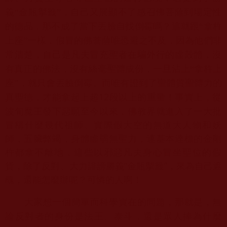
義“金瓶掣籤”，
自己又展顯不了感召佛菩薩到場定性
的德品，
那不成了當下丟臉自找倒霉嗎？這就跟“拿杵
上座”一樣，
假冒的佛菩薩唯恐避之不及，因為他們非
常清楚，
自己是凡夫冒充聖者在騙外行的虛殼體，沒
有真正的佛法，
沒有絲毫聖體成份，一旦沾上“拿杵上
座”，就只會丟臉倒霉。
而唯有證到了聖體質聖體力的
12
段以上的重
量！事實上，從
真聖德，才能拿起上超
波旬魔王發下惡願至今以來，
佛教界就進入了一大批
冒稱什麼幾代祖師、
實際假大空的無道大人物和妖
師，五臟弊竭，身體虛弱無聖力，
連基本達標的金剛
杵都拿不離地，
這些以邪惡凡夫身心冒坐聖位的假
貨，除了反對、大力誹謗勝義“
金瓶掣籤”，來為自己遮
醜，還能怎麼辦呢？可憐的人啊！
大家想一個簡單而科學實在的問題，那就是，
無
論反對者的身份是法王、泰斗，還是眾人捧為什麼