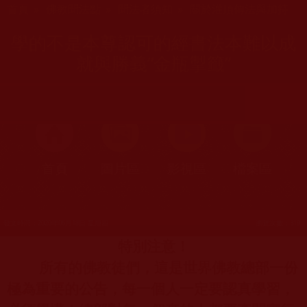
首頁
»
佛教聞法點
»
聞法者須知
»
關於灌頂傳法與加持
學的不是本尊認可的經書法本難以成
就與勝義“金瓶掣籤”
首頁
圖片區
影視區
檔案區
發文時間：2020年06月18日 星期四
瀏覽次數：319
特別注意！
所有的佛教徒們，這是世界佛教總部一份
極為重要的公告，每一個人一定要認真學習，