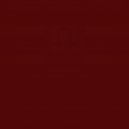
多只能作為知見行持參考之用，凡不符合南無第三世多杰
羌佛說法的內容，皆屬邪說邊見錯誤之理，一概不可依從
學習。
多杰羌佛第三世
古佛降世、五明圓滿，三十大類無人可敵
您在這裡
首頁
»
佛教經藏法義論著
»
佛教理諦論著文集
»
眾生提問
您在這裡
首頁
»
佛教經藏法義論著
»
佛教理諦論著文集
»
理諦義論
您在這裡
首頁
»
佛教鑑師之道
»
佛教鑑師相關文告理諦
您在這裡