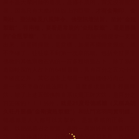
果不是大摩訶薩的道境，是修不成的，首先沒有聖法
才有金剛印、金
器，
因為只有大摩訶薩以上的巨聖，
剛柱、
聖法輪及八風陣令、佛聖訊壇法旨。至於“金瓶
掣籤”，有兩種，
要看是常規的“金瓶掣籤”，還是勝義
的“金瓶掣籤”
。
常規“
金瓶掣籤”，從瓶中隨便拿一支籤
出來，這是碰撞籤，是捉機，
如果再繼續拿幾次，就
不準確了，往往拿不到第一次拿的籤。
包括全世界非
佛教的其他宗教在內的一百多種明籤占卜，
除了易經
造詣較深的人占卜的
64
卦靈籤，
具有百分之五六十的
準確度之外，
其它基本上都是一種隨機碰巧而已，都
是一些不準確的籤法問卜。
這麼多求籤問卜和擺陣
法，除了上述五部佛教直系頂級王牌大法，
是百分之
百正確的！！！另外，
就是
21
度母德感籤（
又稱為朗
久旺丹勝義“金剛寶瓶掣籤”）和法門宮羽問實明鏡。
德感
籤是人人都可以去掣的，是無界域的正義、正
氣、
以德品感召之聖籤，是唯一異別於所有勝義擇決
法，不靠神通法力，
只憑修為德品感召本尊，故謂之