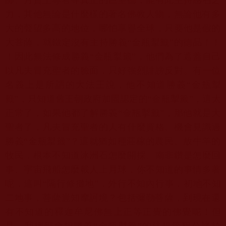
力，
其他無論是什麼樣的著名佛教人物，
無論他有多
大的聲望多高的地位，哪怕享譽全球，
只要他是假的
大菩薩，就鐵定沒有主持勝義“金瓶掣籤”的德品！！
！因此無法修成勝義“金瓶掣籤”，
他們為了遮蓋自己
以凡夫冒充聖者的臉面，只好強烈誹謗反對。
有一位
名義上是所謂的大法王說，他不知道勝義“金瓶掣
籤”，
只知道舊王朝政府加固認定的“金瓶掣籤”，這太
正常了，
如果他都了解勝義“金瓶掣籤”，那他就是大
聖者了，
凡夫冒充聖者的人有什麼資格、機會見識過
勝義“金瓶掣籤”？
這就猶如種莊稼的農民、放牛羊的
牧民，
根本不知道冰洲石怎麼開採、南非鑽是怎麼回
事、
宇宙飛船怎麼載人上月球，你不知道的事情多著
呢，這叫“
隔行修攤地”，外行不知內行事，初地不知
二地事，
菩薩豈知摩訶境？包括彌勒菩薩，
到現在還
有不知道的釋迦牟尼佛無上正等正覺的佛覺呢！但
是，
我總部會把勝義“金瓶掣籤”的法規流程公諸於