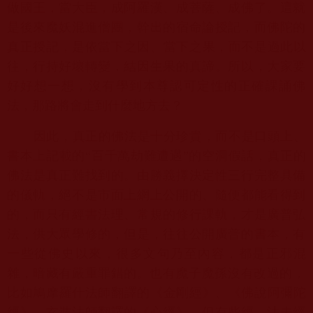
做國王，當大臣，成阿羅漢、
成菩薩、成佛了。這就
是後來魔妖混進僧團，幹出的宿命論授記，
而佛陀的
真正授記，是依當下之因、當下之果，而不是過此以
往，
行持好壞轉變，結因生果的真諦。所以，大家要
好好想一想，
沒有學到本尊認可定性的正確課誦佛
法，那路將會走到什麼地方去？
因此，真正的佛法是十分珍貴，而不是口頭上、
書本上記載的“
百千萬劫難遭遇”的空洞假話，真正的
佛法是真正難找到的。
由勝義擇決定性三行完整具備
的儀軌，絕不是市面上網上公開的、
隨便都能看得到
的，而只有經書法理、常規的修行課軌，
才是廣普弘
法，供大眾學修的，但是，往往公開廣普的書本，
有
一些從佛史以來，很多文句乃至內容，都是正邪混
雜，
暗藏有嚴重罪錯的。也有魔子魔孫沒有改過的，
比如鳩摩羅什法師翻譯的《金剛經》、《佛說阿彌陀
經》、
玄奘法師翻譯的《心經》，但有些經、法未經