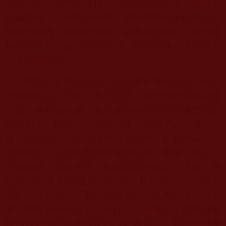
陀在世時，我鬥不過你，等你涅槃報化了，我總算
能贏過你了！到末法時期，我叫我的徒子徒孫混入
你的僧寶內，穿你的袈裟，破壞你的佛法。他們曲
解你的經典，破壞你的戒律，以達到我今天武力不
能達到的目的……”
世尊聽了魔王的話，久久無有表情語言，兩行
悲淚緩緩流了下來。魔王見狀，率子孫們高興狂笑
而去。佛陀報化後，魔子魔孫的心態言行確實就難
以控制了，因此，佛陀滅度後，出現了大量魔子魔
孫，成為轉世的一些佛教著名人物，亂解經義，甚
至猖獗到了公開反對釋迦佛陀經書、教戒、佛法，
背道而馳，篡改佛法、亂編咒語的地步。比如，佛
教徒們很多都知道或聽說過《楞嚴經》、《楞嚴
咒》，很多人每天都在虔誠地唸，結果唸了一身罪
業，臨終不但不成就，反打入三惡道中，因為沒有
學到釋迦佛陀說的真正的《楞嚴咒》，而唸的是魔