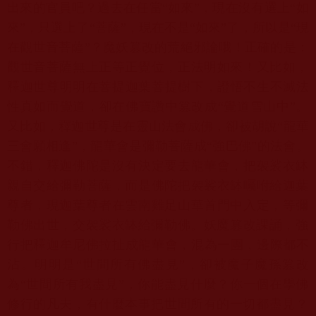
出來的官員吧？過去在任當“如來”，
現在沒有選上“如
來”，只選上了“菩薩”，現在不是“如來”了，
所以是“現
在觀世音菩薩”？魔妖篡改的荒絕邪論哦！正確的是：
觀世音菩薩無上正等正覺位，正法明如來！又比如，
釋迦世尊明明在菩提迦葉菩提樹下，證悟不生不滅法
性真如而覺道，
卻在佛寶讚中篡改成“覺道雪山中”。
又比如，
釋迦世尊是在靈山法會成佛，卻被胡說“龍華
三會願相逢”，
龍華會是彌勒菩薩成“強巴佛”的法會。
不錯，
釋迦佛陀是沒有決定要去龍華會，把袈裟衣缽
親自交給彌勒菩薩，
而是佛陀把袈裟衣缽囑咐給迦葉
尊者，
現迦葉尊者在雲南雞足山華首門中入定，等彌
勒佛出世，
交袈裟衣缽給彌勒佛。妖魔篡改課誦，
強
行把釋迦牟尼佛拉扯成龍華會，混為一團，邊際都不
沾。明明是“
世間所有佛盡見”，卻被魔子魔孫篡改
為“世間所有我盡見”，
你能盡見什麼？你一個在學佛
修行的凡夫，
有什麼本事把世間所有的一切都盡見？