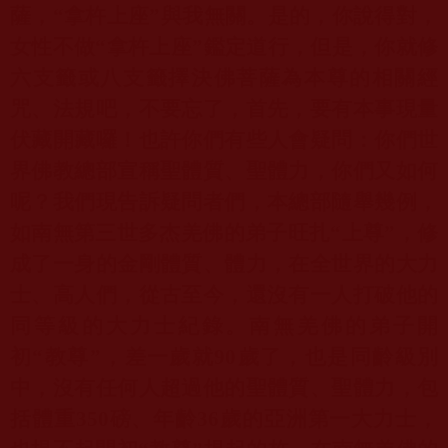
薩，“拿杵上座”與我無關。是的，你說得對，
女性不做“拿杵上座”鑑定道行，但是，你就修
六支籤或八支籤擇決佛菩薩為本尊的相關經
咒、法規吧，不要忘了，首先，要有本事現量
伏藏開藏囉！也許你們有些人會疑問：你們世
界佛教總部宣稱聖體質、聖體力，你們又如何
呢？我們現告訴疑問者們，本總部隨舉幾例，
如南無第三世多杰羌佛的弟子旺扎“上尊”，修
成了一身的金剛體質、體力，在全世界的大力
士、高人們，從古至今，還沒有一人打破他的
同等級的大力士紀錄。南無羌佛的弟子開
初“教尊”，差一歲就
90
歲了，也是同齡級別
中，沒有任何人超過他的聖體質、聖體力，包
括體重
350
磅、年齡
36
歲的亞洲第一大力士，