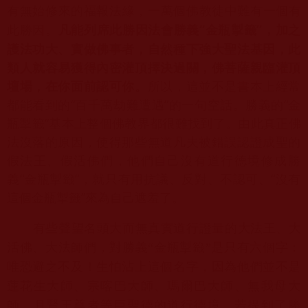
有無始修來的福報法緣，一萬個佛教徒中難有一個有
凡能
列席此勝因法會勝義“金瓶掣籤”，加之
此勝因。
護法功大、實做佛事者，
自然種下強大聖法基因，此
類人就容易獲得內密灌頂擇決過關，
佛菩薩親臨灌頂
壇場，在你面前認可你。
所以，
這並不是書本上經常
都能看到的“百千萬劫難遭遇”的一句空話。
勝義的“金
瓶掣籤”基本上整個佛教界都很難找到了。
由此真正佛
法沒落的原因，
使得那些無道凡夫被錯誤認證成聖的
假法王、假活佛們，
他們自己沒有道行德境修成勝
義“金瓶掣籤”，就只有用抗議、
反對、不認可、“沒有
這個金瓶掣籤”來為自己遮羞了。
有些聲望名頭大而無真實道行證量的大法王、大
活佛、大法師們，
對勝義“金瓶掣籤”是只有六個字：
唯恐避之不及！
生怕沾上這個名字，因為他們並不是
蓮花生大師、宗喀巴大師、
瑪爾巴大師、無我母大
師、月賢王尊者等巨聖德的道行德境，
若提到了勝