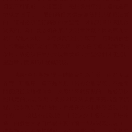
切記不可犯戒，未證言證，憑想像用猜測，
這就造種
地獄之因了。一般的高僧大德是無法照見秘藏法寶
的，
這是必須道行高強的大聖德，才能現量伏藏開啟
寶藏的。
為什麼必須在第八天現量伏藏？因為第九天
就正式進入大殿，
舉行勝義“金瓶掣籤”了，這時諸佛會
封印閉塞勝義“金瓶掣籤”
大殿，所以任何道力聖量無法
啟用，故必須在第八天現量伏藏，
大聖德們才能施展
聖證量，開藏取出秘藏寶鏡。
21
度母
勝義“金瓶掣籤”是由時輪金剛為主尊，由
各管一項程序。
這不是常規世俗的金瓶掣籤，
不是隨
隨便便從金瓶裡面拿一支籤出來就算數的，
是必須按
照鐵定的法規製籤，要按
21
項法規程序完成整個流
程。
從製籤到掣籤過程，都是在大眾眼睜睜監視下進
行的，
一項也不能改變、不能缺少！必須要依序逐
條，
由參會大眾自己親手實行前十五項製籤法規（
主
持掣籤人不准參加製籤、不准觀看製籤），
大眾把籤