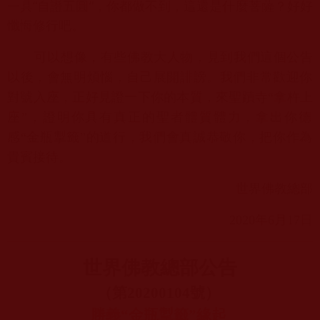
一具“自證五圓”，你都做不到，
這還是什麼菩薩？好好
懺悔修行吧。
可以想像，有些佛教大人物，見到我們這個公告
以後，會無明煩惱，
自己展開誹謗。我們非常歡迎你
對號入座，正好見證一下你的本質，
來聖蹟寺“拿杵上
座”，證明你具有真正的聖者體質體力，
拿出你德
感“金瓶掣籤”的道行，我們會真誠恭敬你，
把你作為
貴賓接待。
世界佛教總部
2020
年
6
月
17
日
世界佛教總部公告
（第
20200104
號）
勝義“金瓶掣籤”緣起