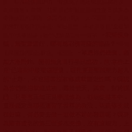
量，有愧於佛教徒們。
有佛弟子將此信息添加誇張，
在共修會上傳播，
甚至張冠李戴說是南無第三世多杰
羌佛修訂的課誦、佛陀作的擇決，
太不應該了。南無
羌佛對勝義擇決課誦，早已表態，不參與勝義“
金瓶掣
我慚愧身
籤”的大事因緣，祂的理由是二十一個字：
“
軀，
無聖量道行，哪有感召佛菩薩的德品？
”
南無
“
單憑你們幾個，猶
羌佛讓我們自己解決。
佛陀說：
如大海撈針。開初拙火道行早已成功，
他‘拿杵上
座’已達到中級聖德證量，旺扎更是聖體聖力超凡
的‘
上尊’，不也照常沒有修成掣籤定性嗎？我認
為你們想用掣籤成功，
難於登天。其實，對於課
誦，只要有正知正見學識修為，
都能從書本中，
直接鑑定出哪些違背了世尊的教法，
依義修改就
很好嘛，何必要去做一道做不起的難題呢？
我身
為擁有虛名的第三世多杰羌佛，沒有這能力，上