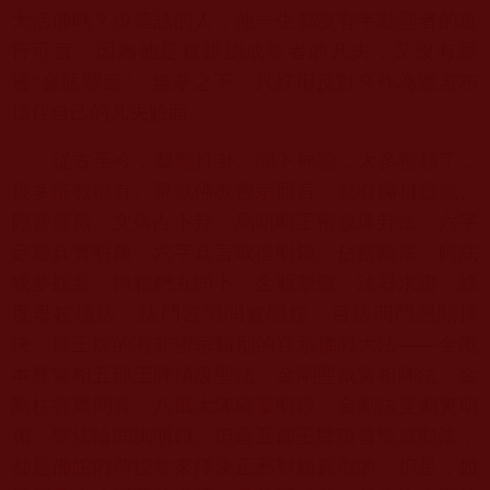
大活佛嗎？
說這話的人，他一生都沒有半點聖者的道
行可言。
因為他是被錯認成聖者的凡夫，又沒有經
過“金瓶掣籤”，
無奈之下，只好用反對來作為遮羞布
擋住自己的凡夫臉面。
從古至今，掣籤打卦、問卜神諭，太多種類了，
很多宗教都有。
單就佛教密宗而言，就有佛祖靈籤、
觀音靈籤、文殊占卜卦、
馬頭明王密修珠卦法、六字
定勝真實明鏡、六字真言取捨明鏡、
佔察輪法、阿底
峽夢觀卦、轉糌粑丸問卜、金瓶掣籤、法器求證、
綠
度母鏡壇法、法門宮羽問實明鏡、百法明門黑關擇
決。
最王牌的有非密宗類別的直系佛教大法——
金剛
本尊實相五部王牌頂級聖法：金剛聖威實相陣法、
金
剛柱答眾問實、八風大陣確量明鏡、金剛法曼顯實明
相、
聖法輪問詢明鏡。但這五部王牌頂首聖威顯法，
都是佛陀們傳授拿來擇決正邪對錯真假的，但是，
如