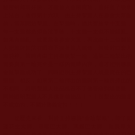
秘密封藏製好後，才能放入金剛寶瓶，
蓋好蓋子後拿
上法台，進行第十六項，
由主持掣籤人在參會大眾面
前，當眾開始掣籤。在掣籤時，
總共要抽拿十支籤，
每一支籤都必須合法準確，
十支籤一支也不能錯亂。
如果有錯亂，就要當著參會大眾，
再次由十二位製籤
人把籤牌如法在緞布下摸著裝入籤條，
然後封口套入
籤袋裡。當時再由主持者復掣一輪，
這第二輪掣出的
籤要與第一輪完全是一樣的籤牌內容，
這才證明勝義
金瓶掣籤成功了，
同時證明主持掣籤人就是實在的巨
聖德。相反，
如果第二輪擇出的籤與第一輪所擇出的
不相同，
證明掣籤人德品感召不了佛菩薩到場應籤，
同時證明掣籤人不具佛菩薩德品！！！所掣出的籤是
不成立的，
不屬於勝義定性！！！
從歷史來看，對於主持勝義“金瓶掣籤”，除了如
蓮花生大師、
宗喀巴大師、瑪爾巴大師、無我母大
師、
月賢王尊者等真正的巨聖德，能有此主持感召之