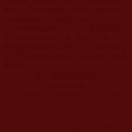
必須學懂！總部對每一個來的人都要查問實行
考核，如果你沒有學懂，聖德們不會接待你，
你絕對不能參加任何勝義的法會，因此不可能
得到內密灌頂的機會，更得不到勝義內密灌
頂，因為你連勝義的性質、概念都不懂，有什
麼資格接受勝義的灌頂呢？所以，學懂這份公
告，至關你們的成就解脫！大量轉發，功德更
是宏深！
世界佛教總部公告
（第
20200103
號）
學的不是本尊認可的經書法本，難以成就
近日，應本總部法師釋證達“教尊”的申請，由聖
德組的“上尊”
們修訂了傳統課誦，根據勝義“金瓶掣
籤”法規進行了擇決，
沒有成功，聖德們深感德品欠