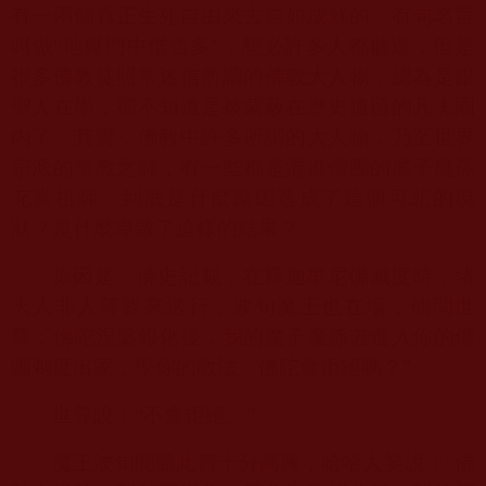
有一兩個真正生死自由來去自如成就的。有句名言
叫做“地獄門中僧道多”，想必許多人都聽過，但是
很多佛教徒照常迷信所謂的佛教大人物，認為是跟
聖人在學，卻不知道是被蒙蔽在歷史遺留的凡夫圈
內了。其實，佛教中許多所謂的大人物，乃至世界
宗派的掌教之師，有一些都是混進僧團的魔子魔孫
充當祖師。到底是什麼原因造成了這個可悲的現
狀？是什麼導致了這樣的結果？
原因是：佛史記載，在釋迦牟尼佛滅度時，諸
天人非人等皆來送行，波旬魔王也在場，他問世
尊：佛陀涅槃報化後，我的魔子魔孫若進入你的僧
團剃度出家，學你的教法，佛陀會拒絕嗎？”
世尊說：“不會拒絕。”
魔王波旬聞聽此言十分高興，哈哈大笑說：“佛