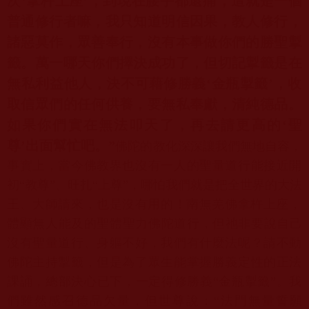
次‘拿杵上座’
，到現在腰手都還痛，這就是一個
普通修行者嘛，
我只知道明信因果，教人修行，
諸惡莫作，眾善奉行，
沒有本事做你們的勝聖掣
籤。萬一哪天你們擇決成功了，
但切記掣籤是在
無私利益他人，決不可藉修勝義‘金瓶掣籤’，
收
取信眾們的任何供養，要無私奉獻，清純德品。
如果你們實在無法叩天了，再去請更高的‘聖
尊’出面幫忙吧。
”
佛
陀的教化深深讓我們無地自容，
事實上，
當今佛教界也沒有一人的聖量道行能接近開
初“教尊”、旺扎“
上尊”，哪怕我們就是把全世界的大法
王、大師請來，
也是沒有用的！南無羌佛拿杵上座，
體顯無人能及的聖體聖力佛陀道行，但祂非要說自己
沒有聖量道行、
身軀不好，我們有什麼法呢？請不動
佛陀主持掣籤，
但是為了眾生能掌握勝義定性的正法
課誦，總部決心已下，
一定得修勝義“金瓶掣籤”。我
們雖然感召德品欠量，但世尊說：“
法門無量誓願