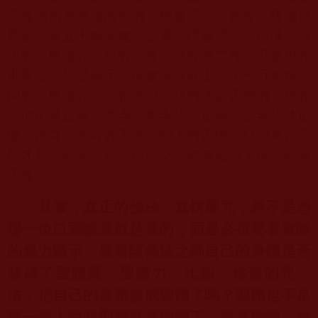
子魔孫們篡改過的假的《楞嚴咒》。其實，釋迦世
尊是說過五十種陰魔，說過《楞嚴咒》，但佛陀所
說的《楞嚴咒》只有一種，沒有第二種，可是現在
世界上，只是廟宇、佛會等等就出現了一百多種不
同的《楞嚴咒》，都說自己唸的才是正確的，東寺
說他的最正確，西寺說東寺的不正確，西寺的才正
確，南寺、北寺各不承認他人的正確，只認為自己
的才對，結果，只憑口頭空洞吹噓如何了得，能降
天魔。
其實，真正的佛法、真楞嚴咒，絕不是憑
哪一位口頭說真就是真的，而是必須要看實際
的威力顯示，要看該傳法之師自己的身體是否
修成了聖體質、聖體力。比如，你修的咒、
法，把自己的身體修成聖體了嗎？聖體也不是
哪一個人說是聖體就是聖體了，既是聖體，就