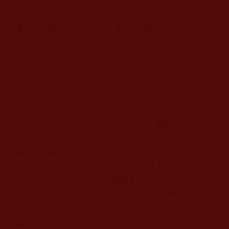
眾，也許這一昭告，
會遇上真正的佛菩薩巨聖德，能
幫總部完成利生救度心願，
那真是萬分感恩。
勝義“金瓶掣籤”主持者，必須是實質上的佛陀和
等妙覺菩薩、
大摩訶薩，方可有德品和資格感召佛菩
薩本尊入壇，親自認可定性，
別的任何 “大聖德”，乃
至“神通廣大、法力無邊”的法王活佛法師等，
都沒有
能力修成勝義“金瓶掣籤”，因為在勝義“金瓶掣籤”
法會
殿堂上，神通道力分文不值，全都會由諸佛封印閉
塞，
任其有滔天神通，也無法啟用，本尊唯一只應德
品感召，因為勝義“
金瓶掣籤”是任何一個人都可以抽
拿的，絕不需要封建迷信，
什麼玄乎怪力亂神法力，
只要道德品質純正，無私利益他人，
就可以抽籤，所
以，現量伏藏開藏取寶鏡，
不可以在已被封印掣籤的
大殿，消失了聖證量的第九天當天進行，
否則就無法
現量伏藏開藏！能參會親見勝義“金瓶掣籤”的人，
要