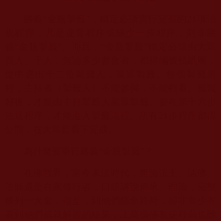
勝義“金瓶掣籤”，鐵定必須實行完整的
21
項法
規程序，凡是違背程序或缺少一步程序，則非勝
義“金瓶掣籤”。而且，“金瓶掣籤”鐵定必須由大眾
百人、千人，無論多少參會者，都得編號拈紙團，
從中選出十二位製籤人，當眾製籤。整個製籤過
程，主持者（掣籤人）不能參與，不能觀看。籤製
好後，才能由主持掣籤人當眾掣籤。要在第十六步
法規程序，才能進入掣籤流程。所有
21
步程序都得
公開，在大眾監看下完成。
為什麼要舉行勝義“金瓶掣籤”？
在佛教界，當今末法時代，無論法王、活佛、
法師還是在家修行者，口頭講說傳承、理論，完整
條列一大套，但是，到他們臨命終時，卻非常少有
看到他們成就解脫的結果，上萬個佛教徒裡面也難