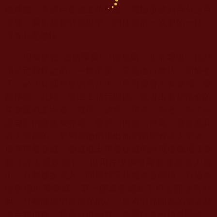
德感籤，若遇巨聖德主持掣籤，
靈驗度達到百分之百
準確，重新秘密封籤復掣，
同樣如前一次掣的一樣，
沒有分毫差錯。
21
但修勝義“金瓶掣籤”（德感籤）非常繁瑣，在
項法定程序之前
，一般來說，要先進行修法、誦經七
天，必須在誦經後的第八天，
所有參會人員道場，開
啟淨壇。此時，要由主持巨聖德，
或者由參加法會的
某教派或某寺廟、教所、佛堂、禪庵、善會，
為了印
證自己的教派或寺廟、教所、佛堂、禪庵、
善會是具
有大聖德的，要同意他們推出他們的聖者或大聖者，
施展現量伏藏，開藏取出現量秘藏的綠度母鏡壇法寶
鏡（
亦名照妖鏡），以用在現場照看參會所有人員
中，有無魔妖混入，
開藏時可藉此修金剛繩。若遇多
位聖德出席開藏，
第一開藏聖德就不可公開語言結
果，只暗暗標明台位在紙上，
所有出席開藏的聖者都
識定寶位後，暗寫台位編號，
再同時拿出標紙驗證。