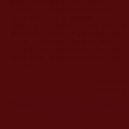
20.
南無第三世多杰羌佛說了多次，祂說祂不懂真正
的內密灌頂，更不懂勝義內密灌頂本尊授承，祂
是一個普通行人。可是，因海聖尊、旺扎上尊、
祿東贊上尊、趙玉勝聖德、見慧孺尊，還有金色
菩薩親臨傳法的那一位，都是南無羌佛灌頂傳法
的弟子，這還說什麼呢？如果佛陀都不懂，太
尊、聖尊、玉尊、上尊還有懂的成份嗎？佛陀不
是灌不了不懂，而是學法的弟子不夠真心虔誠，
不具資格。
世界佛教總部
2019
年
5
月
8
日
世界佛教總部重要嚴肅公告字第20190105
號(2019
年5
月8
日)PDF
原稿