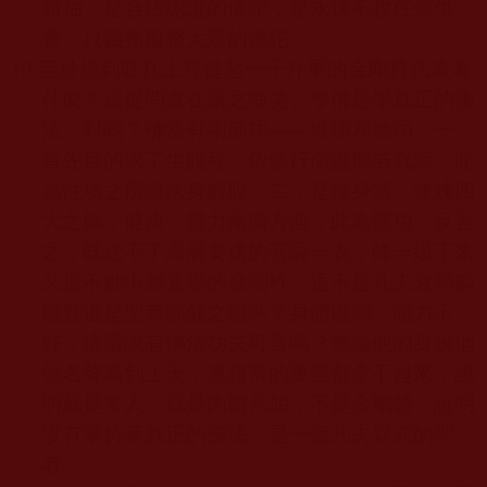
領袖，是合法認證的佛陀，是永遠不收任何供
養、只義務服務大眾的佛陀。
19.
至於提到旺扎上尊提起一千斤重的金剛杵代表著
什麼？這提問實在讓之啼笑。學佛是學真正的佛
法，對嗎？佛法有兩部功——性功和體功：一，
首先目的求了生脫死，依修行而證般若真諦，此
為性功之所證法身解脫；二，是修身體，修煉四
大之軀，健康、體力兩個方面，此為體功。反言
之，既送不了高層要送的菩薩一表，降一級下來
又提不動中層要提的金剛杵，這不是凡夫衰弱軀
體難道是聖者強健之體嗎？身體虛弱，體力不
好，這還說有佛法功夫可言嗎？無論他的身份地
位名聲高到上天，連超常的重量都拿不起來，說
明就是常人，就是肉體凡胎，不是金剛體，說明
沒有掌持著真正的佛法，是一個凡夫冒充的聖
者。