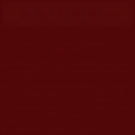
第三世多杰羌佛辦公室的文告是最正確而無誤的，佛弟子們
應遵奉依行。
◆
本站遵奉依行南無第三世多杰羌佛與釋迦牟尼佛所說的教法
為無上根本指南，並遵照第三世多杰羌佛辦公室的文告努
力實行運作。
◆
除三段金釦大聖德能作開示所說法義錯誤較少，四段金釦以
上的巨聖德能作正確開示之外，本站所發布的法王、尊
者、仁波且、法師、居士等的文章均不作為法義依據，最
多只能作為知見行持參考之用，凡不符合南無第三世多杰
羌佛說法的內容，皆屬邪說邊見錯誤之理，一概不可依從
學習。
◆
本站網站的型式、目錄的編排、圖文的呈現等一切資料與相