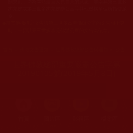
關規劃，均為本站建置人員自我的意思，非南無第三世多
杰羌佛或第三世多杰羌佛辦公室等其他機構單位所指使派
令。
當其他機構之文告與第三世多杰羌佛辦公室的文告相衝突
◆
時，一切以第三世多杰羌佛辦公室的文告為依準。
您在這裡
首頁
»
佛教文告通知
»
世界佛教總部公告與通知
»
公告
世界佛教總部重要嚴肅公告字第
20190105號(2019年5月8日)
首頁
圖片區
影視區
檔案區