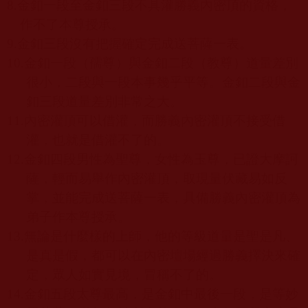
8.
金釦一段至金釦三段不具灌勝義內密頂的資格，
作不了本尊授承。
9.
金釦三段沒有把握確定完成送菩薩一表。
10.
金釦一段（孺尊）與金釦二段（教尊）道量差別
很小，二段與一段本事幾乎平等。金釦二段與金
釦三段道量差別非常之大。
11.
內密灌頂可以借灌，而勝義內密灌頂不接受借
灌，也就是借灌不了的。
12.
金釦四段男性為聖尊，女性為玉尊，已證大摩訶
薩，輕而易舉作內密灌頂，取現量伏藏易如反
掌，並能完成送菩薩一表，具備勝義內密灌頂為
弟子作本尊授承。
13.
無論是什麼樣的上師，他的等級道量是聖是凡、
是真是假，都可以在內密壇場經過勝義擇決來確
定，眾人如實見境，冒稱不了的。
14.
金釦五段太尊最高，是金釦中最後一段，是等妙