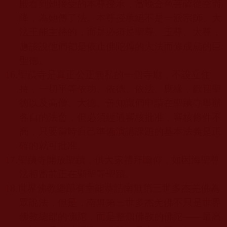
殿看到她接受的本尊授承，當晚金色菩薩從空而
降，為她傳了法。本尊授承絕不是一派宗師、大
法王能主持的，而是必須是聖尊、玉尊、太尊，
應該說他們都是依止佛陀傳的大法而修成就的巨
聖德。
16.
聖蹟寺是真正公正無私的一個寺廟，不設立住
持，一切平等依功、依德、依法、應緣，歡迎聖
德以及高僧、大德、善知識們申請在聖蹟寺舉辦
各自的法會，但必須經過審核批准，審核條件不
高，只要當時自己準備演講課題的基本法義是正
確的就可批准。
17.
聖蹟寺開放聖蹟，供大家禮拜瞻仰，如因海聖尊
法相當前正在顯聖等聖蹟。
18.
世界佛教總部有幸能恭請南無第三世多杰羌佛為
眾說法，但是，南無第三世多杰羌佛不只是世界
佛教總部的佛陀，而是整個佛教的佛陀——最高