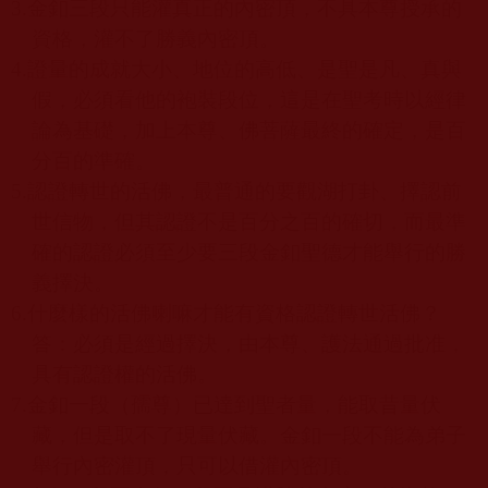
3.
金釦三段只能灌真正的內密頂，不具本尊授承的
資格，灌不了勝義內密頂。
4.
證量的成就大小、地位的高低、是聖是凡、真與
假，必須看他的袍裝段位，這是在聖考時以經律
論為基礎，加上本尊、佛菩薩最終的確定，是百
分百的準確。
5.
認證轉世的活佛，最普通的要觀湖打卦、擇認前
世信物，但其認證不是百分之百的確切，而最準
確的認證必須至少要三段金釦聖德才能舉行的勝
義擇決。
6.
什麼樣的活佛喇嘛才能有資格認證轉世活佛？
答：必須是經過擇決，由本尊、護法通過批准，
具有認證權的活佛。
7.
金釦一段（孺尊）已達到聖者量，能取昔量伏
藏，但是取不了現量伏藏。金釦一段不能為弟子
舉行內密灌頂，只可以借灌內密頂。