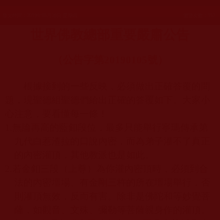
發文時間：2019年05月09日 星期四
瀏覽次數：157
世界佛教總部重要嚴肅公告
（公告字第
20190105
號）
根據接到的一些反映，必須做出正確答覆的問
題，現聖德組聖德們給出正確的答覆如下。大家小
心注意，要看懂每一條！
1.
無論再高的藍釦段位，最多只能舉行寧瑪傳承第
九代白惹渣拉的口說內密，而為弟子灌不了真正
的內密灌頂，其他教派也是如此。
2.
若金釦三段（上尊）為你灌內密頂時，必須到合
法的內密壇場、有金剛三杵的所在壇場舉行，否
則灌頂無效，反而有害。除非是佛陀和等妙覺菩
薩，如觀音、文殊、彌勒等菩薩親身作的灌頂。