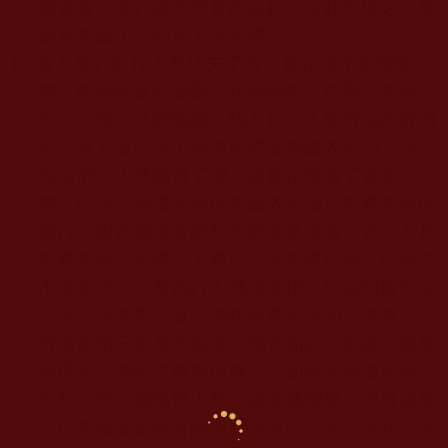
覺菩薩，道行超於所有的金釦。金釦五段之上是
遍智無量了，即是十方諸佛。
15.
有人見到旺扎上尊功夫了得，真正成了金剛聖
體，能輕輕提起攔殿千斤金剛杵，世界上無有法
王、活佛、法師能敵，找不到一人能有如此好體
質，有人提出請上尊為他們灌勝義內密頂。現告
知你們：上尊確實了得，是真正修成了金剛之
體，但是，祂還不具作勝義內密灌頂本尊授承的
道行，因為祂沒有絕對的把握送菩薩一表，不具
本尊授承。聖尊、玉尊可以作本尊授承，但祂們
不收弟子，沒有為行人傳法灌頂。現在明確告訴
大家：這世界上真正能作本尊授承的，也唯一只
有南無第三世多杰羌佛！儘管如此，也必須要經
過擇決，佛陀才會為你傳法，如前者因海聖尊、
旺扎上尊、祿東贊上尊、趙玉勝聖德。另外還有
一位曾接受金色菩薩本尊授承的，是公眾在三聖