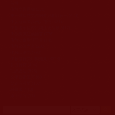
移至主內容
首頁
佛教文告通知 (370)
第三世多杰羌佛簡介與相關資訊 (423)
佛菩薩尊者高僧大德們 (421)
佛教各單位資訊與法會活動 (417)
佛教經藏法義論著 (776)
佛教法會聖蹟證量 (149)
佛教鑑師之道 (292)
佛教聞法點 (792)
佛教修行受用與知見 (3823)
菩提行德 (494)
理諦護法 (726)
文學藝術工巧 (691)
娑婆有溫情 (107)
科學眼 (110)
線上學院 (11)