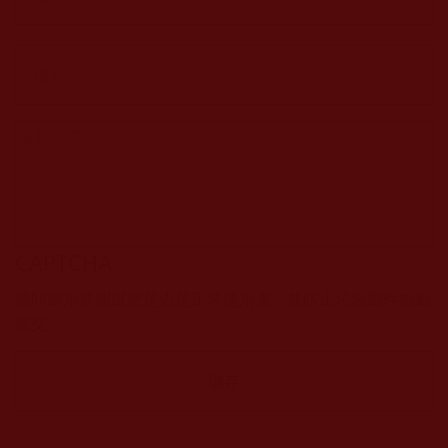
CAPTCHA
該問題用於測試您是否是正常使用者，並防止垃圾郵件自動
提交。