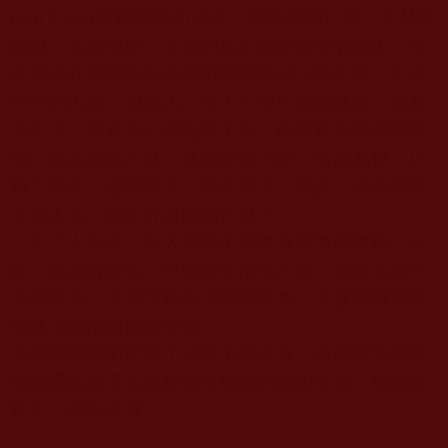
Don
Ｋ
wan
看到館展的油畫《殘塘煙韻》時，不禁驚
嘆說，這是他第一次見到真正曠古鑠今的藝術。他
說當他在英國溫布頓藝術學院唸碩士學位時，古今
中外的大師，如莫內、張大千等所畫的蓮花，他看
過不少，都有信心能臨摹下來，但看到這幅殘塘煙
韻，蓮葉殘而不亂，蓮花怒而不艷，恰如其份，四
時之變化，盡獵畫中，變化莫測。他說，只能驚嘆
這畫太美，除此外還能做什麼？
一位七十多歲、在大學美術系教畫鯉
魚的
教授，站
在《蓮池有鯉魚》中國畫前兩個小時，對這蓮池中
若有似無，蓮葉下神氣活顯的鯉魚，竟被震懾激動
得無法自治而痛哭失聲。
美國國際藝術館除了油畫中國畫外，有舉世無雙的
韻雕霧氣雕玉板畫神珊等獨特的藝術形式，值得專
程走一趟去欣賞。