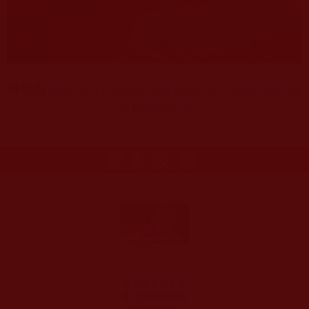
轉載自
:
http://www.ettoday.net/news/20111125/8943.ht
m
|
網頁快照
更多文章
運頓多吉白菩提
會-大悲觀音加持
法會我學習到了