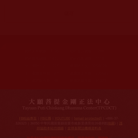
網站文章總數：
7195
網站圖片總數：
17881
網站影視總數：
1657
網站檔案總數：
1118
今日瀏覽人次：
1228
總瀏覽人次：
3096026
今日瀏覽文章數：
971
總瀏覽文章數：
2356827
今日瀏覽影視數：
48
總瀏覽影視數：
91029
FB粉絲專頁
|
FB社團
|
YOUTUBE
|
[email protected]
| +886-37-
326323 | 36050 中華民國苗栗縣苗栗市維新里僑育街26巷8號(
地圖
) |
護
持協助本站功德錄
|
全球各聞法機構資料表
如果本站的資訊侵犯到您的權益，請來信告知，謝謝您！