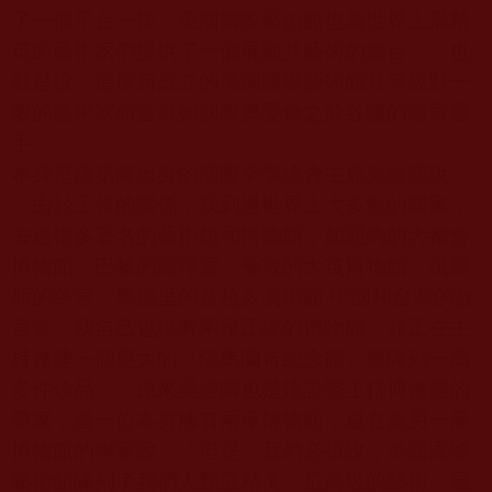
了一個平台一樣，美國國際藝術館也為世界上最精
英的藝術家們提供了一個展顯其藝術的舞台。」也
就是說，這座新成立的美國國際藝術館其等級對一
般的藝術家而言就如國際奧委會之於各國的體育選
手。
本身是建築師出身的國際拳擊總會主席吳經國說：
「由於工作的關係，我到過世界上大多數的國家，
去過很多著名的藝術館和博物館，如紐約的大都會
博物館，巴黎的羅浮宮，倫敦的大英博物館，俄羅
斯的冬宮，馬德里的普拉多美術館 中國和台灣的故
宮等，我自己也擁有兩座正統的博物館，並正在主
持修建一個更大的『薩馬蘭奇紀念館』將陳列一萬
多件珍品。」原來吳經國也是建設暨主持博物館的
專家，這一位本身擁有兩座博物館，還在蓋另一座
博物館的專家說：「但是，我們必須說，美國國際
藝術館陳列了我們人類最精美，最高級的藝術，展