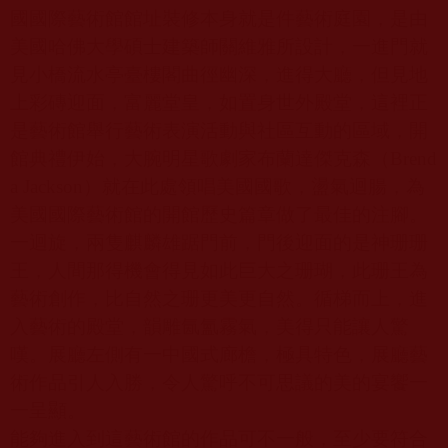
國國際藝術館館址裝修本身就是件藝術庭園，是由
美國哈佛大學碩士建築師關維雅所設計，一進門就
見小橋流水亭臺樓閣曲徑幽深，進得大廳，但見地
上彩磚迎面，富麗堂皇，如置身世外殿堂，這裡正
是藝術館舉行藝術表演活動與社區互動的區域，開
館典禮伊始，大腕明星歌劇家布蘭達傑克森（
Brend
a Jackson
）就在此處領唱美國國歌，盪氣迴腸，為
美國國際藝術館的開館歷史篇章做了最佳的注腳。
一迴旋，兩隻麒麟雄踞門前，門後迎面的是神珊珊
王，人間那得機會得見如此巨大之珊瑚，此珊王為
藝術創作，比自然之珊更美更自然。循梯而上，進
入藝術的殿堂，韻雕氤氳霧氣，美得只能讓人驚
嘆。展廳左側有一中國式廊檐，極具特色，展廳藝
術作品引人入勝，令人驚呼不可思議的美的宴饗一
一呈顯。
能夠進入到這藝術館的作品可不一般，至少要符合