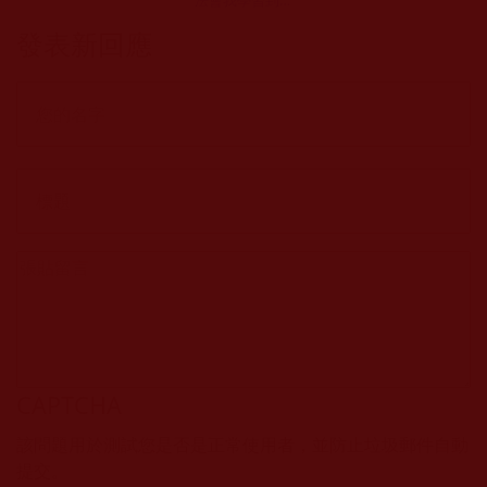
慈悲喜捨(益丹尊
發表新回應
巴)
CAPTCHA
該問題用於測試您是否是正常使用者，並防止垃圾郵件自動
提交。