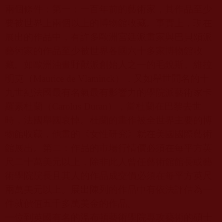
兩個條件：第一：一百年前的藝術家，其作品至少
要被世界上兩個以上的博物館收藏。事實上，現在
展出的作品中，有許多歐洲宮廷派畫家與巴貝頌派
藝術家的作品至少被世界各國六十多家博物館收
藏。如歐洲油畫野獸派創始人之一的毛銳斯。維拉
明克（
Maurice de Vlaminck
），又如舉世聞名的十
九世紀法國最有名氣最有影響力的學院派藝術家卡
羅素杜蘭（
Carolus Duran
），當杜蘭在巴黎去世
時，法國舉國哀悼。杜蘭的畫作被全世界主要的博
物館收藏，他畫的《女性研究》就在美國國際藝術
館展出。第二：作品的市場行情價必須在每平方英
尺二十萬美元以上，除非此人曾任藝術館館長或藝
術學院院長且其人的作品成交價必須在每平方英尺
兩萬美元以上。展出陳列的作品中有依法評估為一
件就價值五千多萬美金的作品。
一位到英國有名的溫布頓藝術學院專攻藝術的碩士