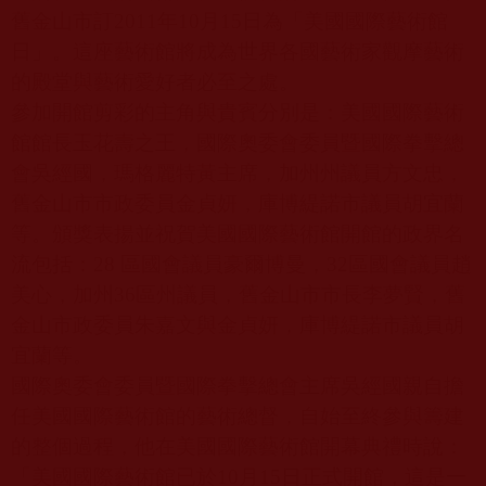
舊金山市訂
2011
年
10
月
15
日
為「美國國際藝術館
日」。這座藝術館將成為世界各國藝術家觀摩藝術
的殿堂與藝術愛好者必至之處。
參加開館剪彩的主角與貴賓分別是：美國國際藝術
館館長玉花壽之王，國際奧委會委員暨國際拳擊總
會吳經國，瑪格麗特黃主席，加州州議員方文忠，
舊金山市市政委員金貞妍，庫博緹諾市議員胡宜蘭
等。頒獎表揚並祝賀美國國際藝術館開館的政界名
流包括：
28
區國會議員豪爾博曼，
32
區國會議員趙
美心，加州
36
區州議員，舊金山市市長李夢賢，舊
金山市政委員朱嘉文與金貞妍，庫博緹諾市議員胡
宜蘭等。
國際奧委會委員暨國際拳擊總會主席吳經國親自擔
任美國國際藝術館的藝術總督，自始至終參與籌建
的整個過程，他在美國國際藝術館開幕典禮時說：
「美國國際藝術館已於
10
月
15
日正式開館，這是一