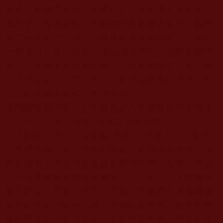
表述，和奧委會提供世界頂尖的運動選手展顯其才
能的平台性質類似，美國國際藝術館為世界上最精
英的藝術家們提供了一個展顯其藝術的舞台。開館
一個多月，每日參觀人潮如潮水湧至，幾將展館擠
爆，許多藝術家參觀後都說，這藝術館的作品，藝
術水平之高，世所罕見，許多作品的藝術水平，歷
史上的大藝術家都沒有達到過。
美國國際藝術館位於美國舊金山市繁華的商業地段
市場街
1025
號，今年
3
月底曾經軟開館，
10
月
15
日
正式開館，當日天空湛藍
(
見圖
)
，許多人聞訊專程
從世界各國四面八方趕到舊金山參加開幕典禮，開
館典禮來了許多美國各級政府的代表與貴賓，舊金
山市長李夢賢並發佈重要宣言，說明這座美國國際
藝術館設在舊金山的不凡意義，高度贊揚美國國際
藝術館展顯的藝術成就，將帶給原本就已經非常興
盛的舊金山的藝術文化一個新的里程碑，他並宣佈