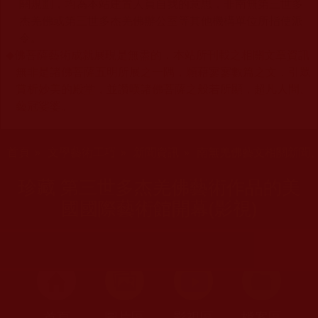
關規劃，均為本站建置人員自我的意思，非南無第三世多
杰羌佛或第三世多杰羌佛辦公室等其他機構單位所指使派
令。
◆
佛菩薩藝術成就展現是無盡的，本站所刊載之相關文章資訊
無非是諸佛菩薩五明所展之一隅，願藉寥寥數篇之文，引眾
賞析妙美的殿堂，並讚嘆諸佛菩薩之般若所顯，超凡人間、
藝冠娑婆。
您在這裡
首頁
»
文學藝術工巧
»
新聞資訊
»
南無羌佛藝文相關新聞
珍藏 第三世多杰羌佛藝術作品的美
國國際藝術館開幕(影視)
首頁
圖片區
影視區
檔案區