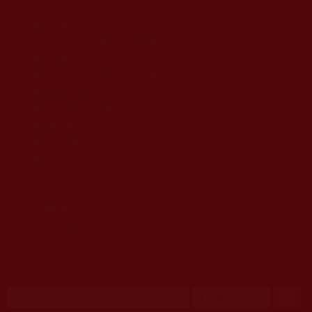
移至主內容
首頁
佛教文告通知 (370)
第三世多杰羌佛簡介與相關資訊 (423)
佛菩薩尊者高僧大德們 (421)
佛教各單位資訊與法會活動 (417)
佛教經藏法義論著 (776)
佛教法會聖蹟證量 (149)
佛教鑑師之道 (292)
佛教聞法點 (792)
佛教修行受用與知見 (3823)
菩提行德 (494)
理諦護法 (726)
文學藝術工巧 (691)
娑婆有溫情 (107)
科學眼 (110)
線上學院 (11)