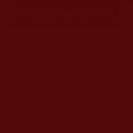
信手拈霧石中存，韻雕石柱應聲縮，凡夫巧匠無能複，藍台
巍巍佇娑婆。
◆
本站遵奉依行南無第三世多杰羌佛與釋迦牟尼佛所說的教法
為無上根本指南，並遵照第三世多杰羌佛辦公室的文告努
力實行運作。
◆
除三段金釦大聖德能作開示所說法義錯誤較少，四段金釦以
上的巨聖德能作正確開示之外，本站所發布的法王、尊
者、仁波且、法師、居士等的文章均不作為法義依據，最
多只能作為知見行持參考之用，凡不符合南無第三世多杰
羌佛說法的內容，皆屬邪說邊見錯誤之理，一概不可依從
學習。
◆
本站網站的型式、目錄的編排、圖文的呈現等一切資料與相