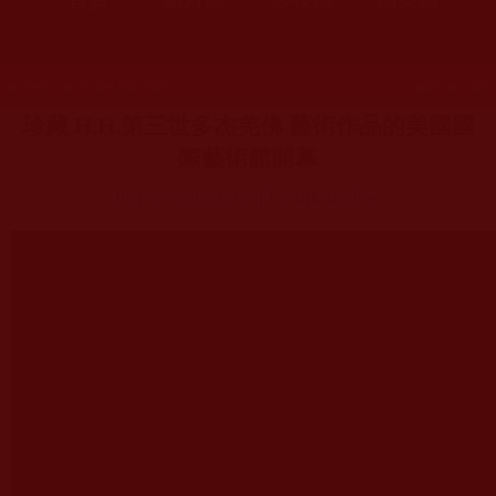
發文時間：2011年10月26日 星期三
瀏覽次數：300
珍藏
H.H.
第三世多杰羌佛 藝術作品的美國國
際藝術館開幕
https://youtu.be/qT64qk4eeBw