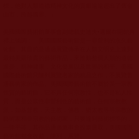
標，他對人類道德精神文化的貢獻遠遠超出了舊金
山市，跨越國界。」
美國國際藝術館董事會副總裁史迪夫
•
邁爾在開館典
禮上強調：「美國國際藝術館是一非營利的永久藝
術館，其目的是通過展覽傳承在人類文明史上達到
最精美最珍貴的藝術作品，來推動整個人類的道德
進步，精神健康，文化發展以及世界的和平。美國
國際藝術館只陳列展覽名家的精品之作，不展覽普
通藝術家的作品。美國國際藝術館不屬於某一宗教
性質的藝術館，它不具任何宗教性，也不是私人性
質，而是公眾性非營利性的藝術館，任何宗教教
派，如基督教，天主教，佛教，猶太教等等宗教的
藝術家和非宗教的藝術家，只要達到藝術標準的，
一律平等，其作品通過董事會投票選取，美國國際
藝術館都會收藏，陳列，展覽。