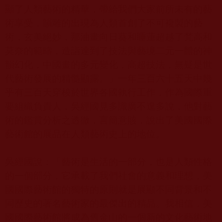
顯了人類藝術的精華，帶給我們大家前所未有的藝
術享受，韻雕的出現為人類首創了不可複製的藝
術，玄美絕妙，那油畫向日葵和睡蓮超越了梵高和
莫奈的範疇，造詣達到了技法與藝境二元一體的神
韻幻化，中國畫的多元變化，高超技法，無疑是世
代藝術發展的精髓顯露。」一年三百六十五天中幾
乎有三百天穿梭於世界各國執行工作，作為國際重
要組織負責人，吳經國見多識廣不遑多說，他對藝
術的鑑賞分析之透徹，言簡意賅，說出了美國國際
藝術館的展品在人類藝術史上的地位。
吳經國說：「藝術是生活的一部分，也是人類性格
的一個部分，它承載了我們社會的意義和理想，美
國國際藝術館的獨特的原則就是展顯不同背景和不
同歷史的著名藝術家的最傑出的精品。我相信，美
國國際藝術館將成為舊金山的一個新的文化藝術地