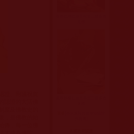
多杰仁增仁波且祝賀三世多杰
羌佛
認證、附議祝賀
夏珠秋楊仁波且恭賀三世多杰
的認證的大活佛
羌佛
制度及佛教史的
更多
[各宗派與其他單位認證
派，是佛教的始
祝賀書]
始傳，每一位佛
各國政府認證
法才成為佛陀