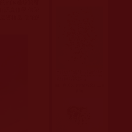
值的的家產珍寶都
有認真修學 佛陀
麼資格當 佛陀的
四川唐氏又獲大解脫舍利二百
多顆