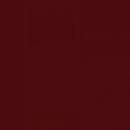
以自持
看似平淡聖蹟唯有佛陀能行
籃秀櫻居士往升淨土
得百棵堅固子與鋼骨
運頓多吉白菩提
佛菩薩以甘露和連珠炮雷恭迎
多杰羌佛第三世寶書(實況)(中
發文時間：2022年02月
文版)
佛降甘露的簡介
相關
報導與
法著文集
一直在為眾
旺扎上尊金剛法曼擇決法會擇
信這個事實。回
出佛陀真身
一天都沒有休息
了修行成就，想
我突破。完全忘