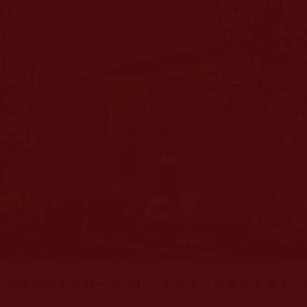
人機構參與和支持一項活動，也是第三世多杰羌佛文化