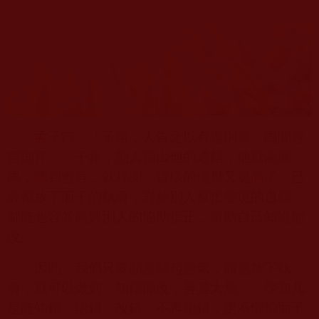
孟子曰：「子路，人告之以有過則喜。禹聞善
言則拜。」子路，別人指出他的過錯，他就高興。
禹，聽到善言，就拜謝。這樣的境界又更高了，已
經都放下面子的執著，對於別人幫忙發現的過錯，
都能包容並高興別人的協助指正，幫助自己知過能
改。
因此，我們只要願意鼓起勇氣，願意放下執
著，就可以做到「知錯能改，善莫大焉。」深知凡
是能知錯、認錯、改錯、不再犯錯，更不懼怕面子