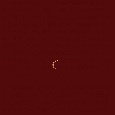
佛弟子們注意，凡是準備行騙或以凡充聖的一
切法王、尊者、仁波且、法師、阿闍黎和居士等人
物，他們最怕的就是聖德證，視聖德證為死敵，因
為聖德證是印證真正的聖德身份，凡夫無法取得，
有了聖德證，一切非聖德之師或一切騙子、人妖之
類，就無法以假充真、以凡充聖，所以凡準備以凡
充聖的人，他們最反對掛證上台，凡有此類言行之
人，說明他們已經準備當騙子了，切不可依止！沒
有持聖德證的上師們，只要是如法修行，符合《解
脫大手印》兩大心髓之行為，此人雖非為聖德，但
也是大德或合法上師，應當學習。
除國際佛教僧尼總會，任何機構或任何人無權
宣布開除仁波且、阿闍黎或聞法上師。至於聖德是
否已經退聖成凡，請詳見聖德證為標準。凡未持聖
德證書者，一律為非聖德！最多是一個上師級的法