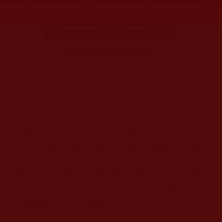
發文時間：2012年06月03日 星期日
瀏覽次數：98
國際佛教僧尼總會公告
公告字第
2012029
號
收到傳聞求證，今予答覆：
善良的修行者，必須明白，根據《解脫大手
印》，有聖德在，必須懸掛聖德證才能上台，其懸
掛之聖德證以供行人自由閱讀鑒審是必須的！凡有
故意不掛證者，必是邪師！凡持有聖德證不掛證上
台之師，說明已經有不軌行為或犯戒，處在退聖轉
凡的過程中，其含心懷叵測之成份較濃，不掛證登
台是為了採取以防失道之遮蓋準備。我們絕不允許
假聖德遍地滋生，欺騙世人！！