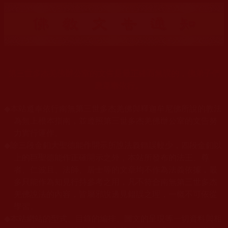
第三世多杰羌佛辦公室的文告是最正確而無誤的，佛弟子們
應遵奉依行。
◆
本站遵奉依行南無第三世多杰羌佛與釋迦牟尼佛所說的教法
為無上根本指南，並遵照第三世多杰羌佛辦公室的文告努
力實行運作。
◆
除三段金釦大聖德能作開示所說法義錯誤較少，四段金釦以
上的巨聖德能作正確開示之外，本站所發布的法王、尊
者、仁波且、法師、居士等的文章均不作為法義依據，最
多只能作為知見行持參考之用，凡不符合南無第三世多杰
羌佛說法的內容，皆屬邪說邊見錯誤之理，一概不可依從
學習。
◆
本站網站的型式、目錄的編排、圖文的呈現等一切資料與相