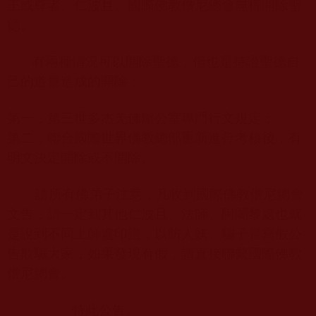
王或尊者、仁波且。國際佛教僧尼總會無權開除聖
德。
有兩種情況可以開除聖德，但也是持證聖德自
己的道量造成的開除：
第一，第三世多杰羌佛辦公室專門行文規定；
第二，聯合國際世界佛教總部重新進行考核後，有
明文決定開除或不開除。
請所有佛弟子注意，凡收到國際佛教僧尼總會
文告，請一定到其他仁波且、法師、阿闍黎處也就
是說到不同上師處印證，以防人妖、騙子冒寫假公
告欺騙大家，如果發現有假，請直接聯繫國際佛教
僧尼總會。
特此公告。