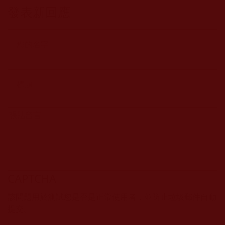
修行」一書之省
發表新回應
悟[燭光子]
CAPTCHA
該問題用於測試您是否是正常使用者，並防止垃圾郵件自動
提交。