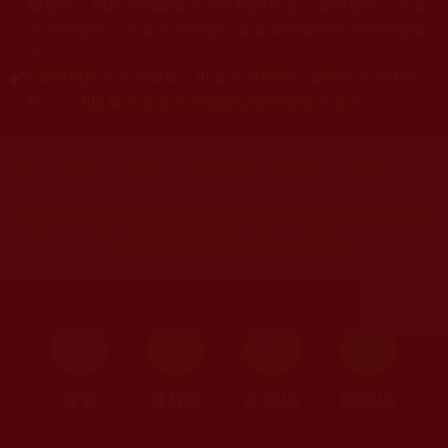
關規劃，均為本站建置人員自我的意思，非南無第三世多
杰羌佛或第三世多杰羌佛辦公室等其他機構單位所指使派
令。
當其他機構之文告與第三世多杰羌佛辦公室的文告相衝突
◆
時，一切以第三世多杰羌佛辦公室的文告為依準。
您在這裡
首頁
»
佛教文告通知
»
國際佛教僧尼總會公告與通知
»
公
國際佛教僧尼總會公告字第2012029
號(2012年06月02日)
首頁
圖片區
影視區
檔案區