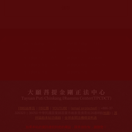
網站文章總數：
7195
網站圖片總數：
17882
網站影視總數：
1658
網站檔案總數：
1118
今日瀏覽人次：
1257
總瀏覽人次：
3093988
今日瀏覽文章數：
978
總瀏覽文章數：
2355166
今日瀏覽影視數：
101
總瀏覽影視數：
91007
FB粉絲專頁
|
FB社團
|
YOUTUBE
|
[email protected]
| +886-37-
326323 | 36050 中華民國苗栗縣苗栗市維新里僑育街26巷8號(
地圖
) |
護
持協助本站功德錄
|
全球各聞法機構資料表
如果本站的資訊侵犯到您的權益，請來信告知，謝謝您！