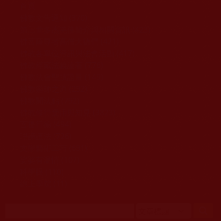
移至主內容
首頁
佛教文告通知 (370)
第三世多杰羌佛簡介與相關資訊 (423)
佛菩薩尊者高僧大德們 (421)
佛教各單位資訊與法會活動 (417)
佛教經藏法義論著 (776)
佛教法會聖蹟證量 (149)
佛教鑑師之道 (292)
佛教聞法點 (792)
佛教修行受用與知見 (3823)
菩提行德 (494)
理諦護法 (726)
文學藝術工巧 (691)
娑婆有溫情 (107)
科學眼 (110)
線上學院 (11)