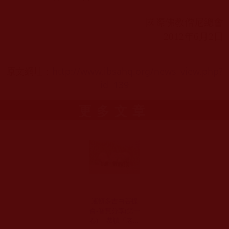
國際佛教僧尼總會
2012
年
6
月
2
日
原文網址：
http://www.ibsahq.org/news_view.php?
id=139
更多文章
運頓多吉白菩提
會-智慧分享(第一
卷)----恭讀「老實