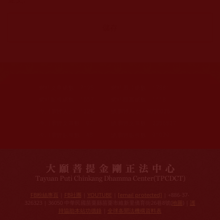
網站文章總數：
7195
網站圖片總數：
17881
網站影視總數：
1657
網站檔案總數：
1118
今日瀏覽人次：
1228
總瀏覽人次：
3096026
今日瀏覽文章數：
971
總瀏覽文章數：
2356827
今日瀏覽影視數：
48
總瀏覽影視數：
91029
FB粉絲專頁
|
FB社團
|
YOUTUBE
|
[email protected]
| +886-37-
326323 | 36050 中華民國苗栗縣苗栗市維新里僑育街26巷8號(
地圖
) |
護
持協助本站功德錄
|
全球各聞法機構資料表