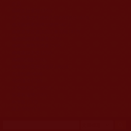
移至主內容
首頁
佛教文告通知 (370)
第三世多杰羌佛簡介與相關資訊 (423)
佛菩薩尊者高僧大德們 (421)
佛教各單位資訊與法會活動 (417)
佛教經藏法義論著 (776)
佛教法會聖蹟證量 (149)
佛教鑑師之道 (292)
佛教聞法點 (792)
佛教修行受用與知見 (3823)
菩提行德 (494)
理諦護法 (726)
文學藝術工巧 (691)
娑婆有溫情 (107)
科學眼 (110)
線上學院 (11)