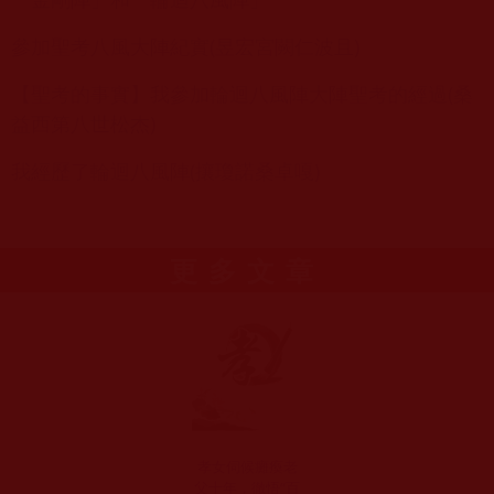
參加聖考八風大陣紀實(昱宏宮闕仁波且)
【聖考的事實】我參加輪迴八風陣大陣聖考的經過(桑
益西第八世松杰)
我經歷了輪迴八風陣(攘瓊諾桑卓嘎)
更多文章
孝女伺候癱瘓老
父十年，徹悟“百