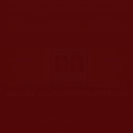
關規劃，均為本站建置人員自我的意思，非南無第三世多
杰羌佛或第三世多杰羌佛辦公室等其他機構單位所指使派
令。
◆
本站盡最大努力，避免所刊載文章落入“認不實虛幻圖形是
聖跡”，一旦發現本站文章有誤，敬請聯繫本站法務人員
[e
mail protected]
。
南無第三世多杰羌佛代眾生擔黑業與返老回春對比法相
您在這裡
首頁
»
佛教法會聖蹟證量
»
佛教聖密法會、擇決、灌頂、聖
您在這裡
首頁
»
佛教鑑師之道
»
佛教聖德考試與段位法裝
»
聖考紀