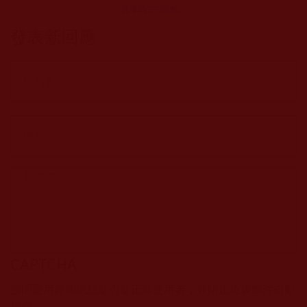
善孝為先”的奧秘
(晴冕)
發表新回應
CAPTCHA
該問題用於測試您是否是正常使用者，並防止垃圾郵件自動
提交。