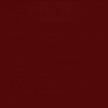
聖蹟唯表正法在，外道邪說不能沾，佛子依行羌佛法，勿認
虛幻圖形影。
◆
本站遵奉依行南無第三世多杰羌佛與釋迦牟尼佛所說的教法
為無上根本指南，並遵照第三世多杰羌佛辦公室的文告努
力實行運作
。
◆
除三段金釦大聖德能作開示所說法義錯誤較少，四段金釦以
上的巨聖德能作正確開示之外，本站所發布的法王、尊
者、仁波且、法師、居士等的文章均不作為法義依據，最
多只能作為知見行持參考之用，凡不符合南無第三世多杰
羌佛說法的內容，皆屬邪說邊見錯誤之理，一概不可依從
學習
。
本站網站的型式、目錄的編排、圖文的呈現等一切資料與相
◆