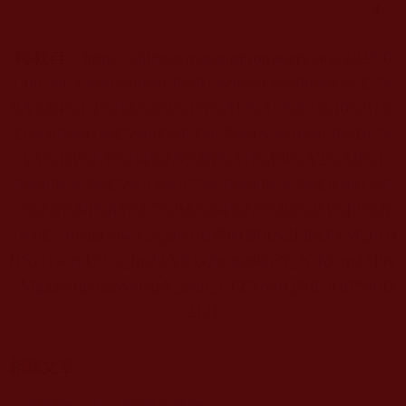
轉載自：
https://chinese.macangmonastery.org/2025/0
1/06/%E3%80%90%E8%81%96%E8%80%83%E7%
9A%84%E4%BA%8B%E5%AF%A6%E3%80%91%
E6%88%91%E5%8F%83%E5%8A%A0%E8%BC%
AA%E8%BF%B4%E5%85%AB%E9%A2%A8%E
9%99%A3%E5%A4%A7%E9%99%A3%E8%81%9
6%E8%80%83%E7%9A%84%E7%B6%93%E9%8
1%8E/?fbclid=IwY2xjawHsrl5leHRuA2FlbQIxMQAB
HSxHw-ntUiCe_ImJRXBxQhOpe9keN_X-KCm31I9y
_MgaascIlp4aaWeUqA_aem_yTZYobrQNlF3cdP5roD
2LQ
相關文章
「金剛陣」和「輪迴八風陣」