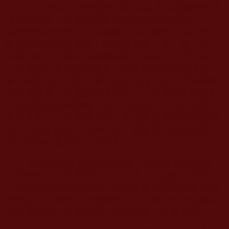
位於舊金山米慎區的華藏寺以其莊嚴建築與清
淨道風聞名，是北加州具代表性的
佛教
寺院之一。
若慧孺尊率領僧眾莊嚴進殿，大雄寶殿中央設置以
鮮花環繞的浴佛蓮池，四周供奉花、香、燈、果，
香氣清雅，壇場布置隆重殊勝。隨著《心經》與
《浴佛讚》梵音悠揚響起，現場氛圍愈顯清淨莊
重。與會信眾依序浴佛，法會現場可見不同年齡民
眾共襄盛會，有家庭攜手同行，也有首次接觸佛教
文化的來賓前來體驗。眾人以恭敬之心舀起香湯，
為悉達多法王子佛像沐浴，在花香與梵音交織的儀
式中，緬懷佛恩、洗滌心垢，匯聚眾人的至誠願
力，祈願社會祥和、世界和平。
華藏寺住持若慧孺尊指出，大眾在虔敬唱誦
《浴佛偈》、依序灌沐法王子時，正如偈文所示，
一心祈求佛陀除障增福，願眾生於五濁惡世中皆能
獲得成就，將來往升極樂淨土。浴佛法會功德將迴
向世界吉祥、災難消弭、國泰民安、世界和平。