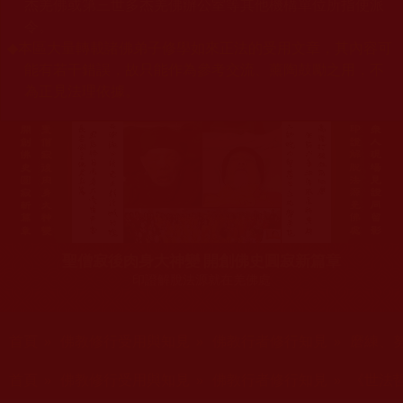
杰羌佛或第三世多杰羌佛辦公室等其他機構單位所指使派
令。
◆
本區大量轉載諸佛弟子修學如來正法的受用文章，其內容可
能有若干錯誤，故只能作為參考交流、薰陶鼓勵之用，不
為正見法理依據。
聖僧寂後肉身大神變 開創佛史圓寂新篇章
印證解脫法源就在羌佛處
您在這裡
首頁
»
佛教修行受用與知見
»
佛教行者修行知見
»
磨練、
您在這裡
首頁
»
佛教修行受用與知見
»
佛教行者修行知見
»
《世法