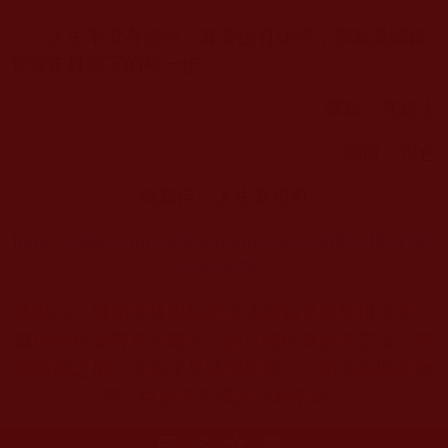
人生本沒有捷徑，非要說有捷徑，那就是踏踏
實實走好當下的每一步。
撰稿：在路上
編輯：悅色
轉載自：人生新視野
https://weibo.com/ttarticle/p/show?id=2309404864749
824245783
本站註：佛弟子修學如來正法的知見與受用文章，
其內容可能有若干錯誤，故只能作為參考交流、薰
陶鼓勵之用，不為正見法理依據，一切法義以南無
第三世多杰羌佛說法為依歸。
更多文章