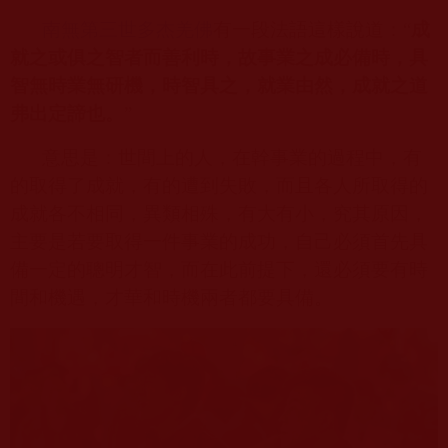
南無第三世多杰羌佛
有一段法語這樣說道：“
成
就之或俱之智者而善利時，故事業之成必備時，具
智無時業無研機，時智具之，就業由然，成就之道
弗出定諦也。
”
意思是：世間上的人，在幹事業的過程中，有
的取得了成就，有的遭到失敗，而且各人所取得的
成就各不相同，異類相殊，有大有小，究其原因，
主要是若要取得一件事業的成功，自己必須首先具
備一定的聰明才智，而在此前提下，還必須要有時
間和機遇，才華和時機兩者都要具備。