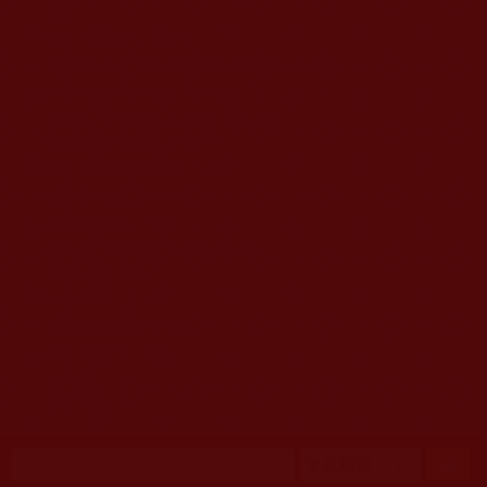
移至主內容
首頁
佛教文告通知 (370)
第三世多杰羌佛簡介與相關資訊 (423)
佛菩薩尊者高僧大德們 (421)
佛教各單位資訊與法會活動 (417)
佛教經藏法義論著 (776)
佛教法會聖蹟證量 (149)
佛教鑑師之道 (292)
佛教聞法點 (792)
佛教修行受用與知見 (3823)
菩提行德 (494)
理諦護法 (726)
文學藝術工巧 (691)
娑婆有溫情 (107)
科學眼 (110)
線上學院 (11)