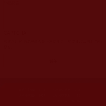
CAPTCHA
該問題用於測試您是否是正常使用者，並防止垃圾郵件自動
提交。
網站文章總數：
7195
網站圖片總數：
17881
網站影視總數：
1657
網站檔案總數：
1118
今日瀏覽人次：
1228
總瀏覽人次：
3096026