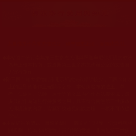
大量佛弟子恭聞羌佛法音，修學如來正法，而獲諸受用。
◆
本站遵奉依行南無第三世多杰羌佛與釋迦牟尼佛所說的教法
為無上根本指南，並遵照第三世多杰羌佛辦公室的文告努
力實行運作。
◆
除三段金釦大聖德能作開示所說法義錯誤較少，四段金釦以
上的巨聖德能作正確開示之外，本站所發布的法王、尊
者、仁波且、法師、居士等的文章均不作為法義依據，最
多只能作為知見行持參考之用，凡不符合南無第三世多杰
羌佛說法的內容，皆屬邪說邊見錯誤之理，一概不可依從
學習。
◆
本站網站的型式、目錄的編排、圖文的呈現等一切資料與相
關規劃，均為本站建置人員自我的意思，非南無第三世多