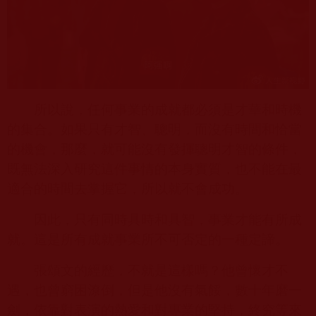
所以說，任何事業的成就都必須是才華和時機
的集合。如果只有才智、聰明，而沒有時間和恰當
的機會，那麼，就可能沒有發揮聰明才智的條件，
既無法深入研究這件事情的本身實質，也不能在最
適合的時間去掌握它，所以就不會成功。
因此，只有同時具時和具智，事業才能有所成
就。這是所有成就事業所不可否定的一種定諦。
張頌文的經歷，不就是這樣嗎？他曾懷才不
遇，也曾窮困潦倒，但是他沒有氣餒，數十年磨一
劍，依靠對表演的熱愛和對專業的堅持，終究等來