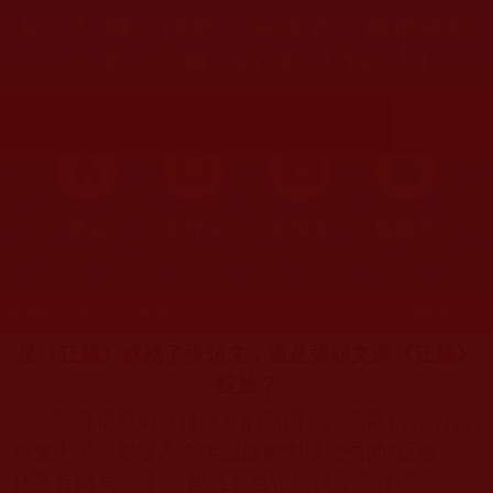
是《狂飆》成就了張頌文，還是張頌
文讓《狂飆》綻放？(在路上)
首頁
圖片區
影視區
檔案區
發文時間：2023年02月02日 星期四
瀏覽次數：121
是《狂飆》成就了張頌文，還是張頌文讓《狂飆》
綻放？
隨著電視劇《狂飆》的熱播，飾演高啟強的張
頌文火了，被譽為今年國產劇中最優秀的“反派”。
甚至有網友評論：“建議查查張頌文，不像演