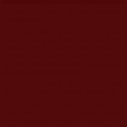
羅馬不是一天建成的。好演員是在時間與角色
之間不斷打磨而成。
《狂飆》開機前，每天早上四五點鐘，張頌文
就會待在一家水產市場看魚檔老闆們怎麼批發魚產
品和賣魚。在劇中，高啟強在魚缸裡洗手的動作，
就是張頌文看到魚檔老闆都這樣做而設計出來的。
高啟強用右手遮擋銀鏈子的小動作，也是張頌文根
據高啟強的人物特點而琢磨出來的。
張頌文對每一個鏡頭、每一個場景都一絲不苟
地對待，對每一個微小的細節都拿捏得恰到好處。
在一次採訪時，張頌文說起自己的經歷。他是
2
5
歲那年才考進北京電影學院。儘管畢業時專業成績
第一，但是在隨後的三年時間裡，只能背著一個