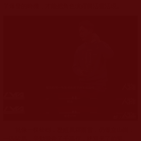
了爆發的時機，才能把角色演繹得活靈活現。
就像一棵松樹，歷經風霜雨雪，仍傲立山崗；
一匹駿馬，辛勤飛奔了千萬裡，終迎來了伯樂。