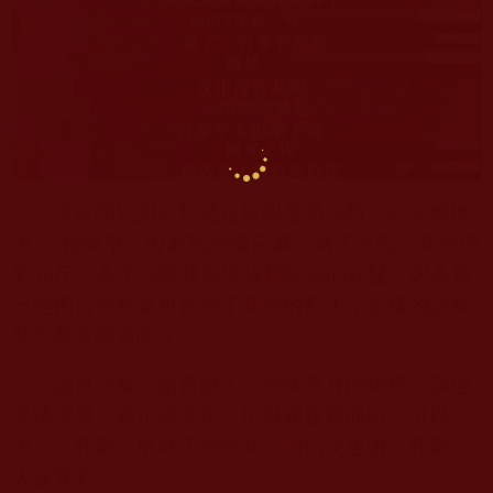
當被問到如何扛過這段艱苦時光時，他淡然地
說：“很簡單，因為我熱愛它嘛！為了演戲，我曾增
肥
30
斤，為了演戲我曾拔掉我額頭的頭髮，因為我
已經把這個事業規劃到了我死的那天，這樣的話我
又怎麼會著急呢？”
認真演戲，踏實做人。長年累月的錘煉，讓他
厚積薄發，雖沉寂多年，但最終脫穎而出。可以
說，《狂飆》成就了張頌文，張頌文也讓《狂飆》
大放異彩。