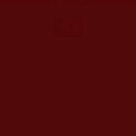
好姐妹，你出家
真是今生註定的
嗎？(黃秀萍、波
美)
發表新回應