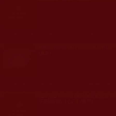
發文時間： 2017年07月17日 星期一
瀏覽人次: 48人
佛教正法中心-佛陀住世，眾生有福
(莫名)
發文時間： 2017年07月15日 星期六
瀏覽人次: 109人
我不是誰！——回應【陳恆寶生弟
子要說的話（七）】(建平)