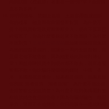
尚的話說《楞嚴經》著重在一個
“
淫
”
字？你淫得
還不夠多嗎？
10.
你明明強暴、禁錮王嘉容，王嘉容用血淚控訴
你的殘暴，願意和你當面發誓對質，為什麼不
提？你既然歡迎政府和警察介入，現在王嘉容已
經報案了，你為什麼要躲起來不敢應訴？為什麼
不敢對質？
王嘉蓉公開視頻
說如果你陳恒寶生認
為她的控告是假的，就讓你一周內去提告她，而
且量定你不敢告她，因為她要藉此與你對簿公
堂！果然你陳恒寶生到現在都不敢去，甚至連發
誓都不敢！你詐騙好幾個億的錢財，中國、香
港、美國都在追捕你，如果都是假的，如果真如
你所說
“
清者自清，濁者自濁
”
，為什麼不敢出面
去跟警察公安說清楚？為什麼不敢到美國面對警
察說洪鐵生教授誣告你？因為你騙財騙色、殘忍
暴力，警察正在追捕你，你只能躲在一邊說點假