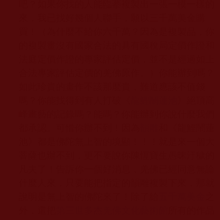
吧？如果你找的人能臨摹複製出一張一模一樣的
來，我已找好幾個人聯手，願以三千萬美金購
買！（為什麼不給你六千萬？因為是複製品，你
的複製畫沒有國家合法的具有國稅局定價作證和
法庭定價作證的專家評估定價，並不是經過如上
合法專家評估定價的羌佛原作。）你能辦到嗎？
如此珍貴的畫作不該那麼貴，難道應該不值錢
嗎？你能找得到有人打破《
龍鯉鬧蓮池
》絕頂高
峰畫藝的記錄嗎？能嗎？你能辦到你說什麼我們
都承認。可惜你辦不到！因為
韻雕
和《龍鯉鬧蓮
池》都是佛陀無上智的境顯！！！就是來一個大
菩薩也辦不到，更不要說你陳恆寶生愚昧汙穢的
凡夫了！告訴你一個好消息，羌佛已經同意無論
什麼人來，只要能把指定的韻雕複製下來，那就
說明是無上智的佛陀來了！除了給
五千萬美金
之
外，還把
第三世多杰羌佛文化藝術館
所有的作品