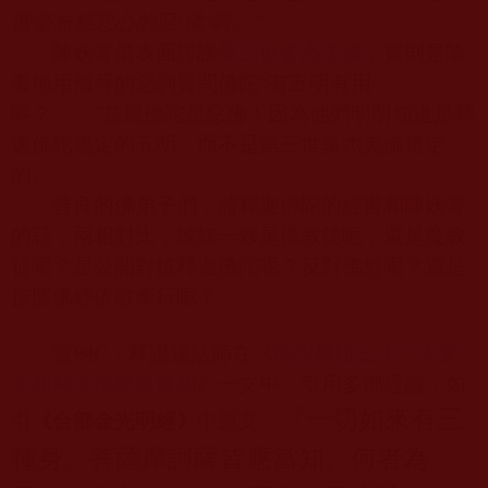
個毫無慈悲心的惡
‘
佛
’
啊。
”
陳妖等借表面誹謗
第三世多杰羌佛
，實則是陰
毒地用侮辱的惡詞質問佛陀
“
有五明有用
嗎？……
”
並罵佛陀是惡佛！因為他們明明知道是釋
迦佛陀規定的五明，而不是第三世多杰羌佛規定
的。
善良的佛弟子們，將釋迦佛陀的經書和陳妖等
的話，兩相對比，陳妖一夥是佛教徒呢，還是魔教
徒呢？是公開對抗釋迦佛陀呢？反對佛經呢？還是
按照佛經依教奉行呢？
實例
C
：釋證達法師在《
略說佛陀三十二大丈
夫相和羌佛然何於相
》一文中，引用多部經論，如
『一切如來有三
引
《合部金光明經》
中原文：
種身。菩薩摩訶薩皆應當知。何者為