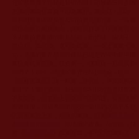
定的那麼貴？這就是藝術市場！南無第三世多杰
羌佛的畫為什麼貴？因為畫好，畫太好！
2000
年台灣甄藏國際拍賣公司拍賣羌佛的畫，一張畫
就拍出兩百多萬美金，當時就打破了中國畫古今
名人畫拍賣畫價的最高紀錄，而那時，張大千、
齊白石、徐悲鴻、李可染的畫，一張才賣幾十萬
元，羌佛的畫在那個時候就已經是古今中外中國
畫拍賣的最高價，排名第一。僅就這一點就回答
你們了！並且，羌佛的畫實在精妙絕倫，僅就
《龍鯉鬧蓮池》這一幅畫，任何人，連複製都複
製不了！陳恆寶生，我知道你和你的愚蠢妖孽們
不是聖者，沒有沾上妙諳工巧明的邊，藝術境界
羞澀得很，但如果你們能找一個你們認為了不起
的藝術家也上算，用他的畫技，到美國
第三世多
杰羌佛文化藝術館
，現場用中國畫、用宣紙，按
照《
龍鯉鬧蓮池
》臨摹複製，半年時間總夠了