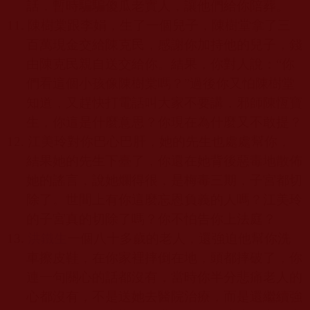
話，暫時騙騙傻瓜老實人，讓他們給你陪葬。
11.
陳樹棠跟李娟，生了一個兒子，陳樹堂拿了三
百萬現金交給陳克民，感謝你加持他的兒子，錢
由陳克民親自送交給你。結果，你對人說：
“
你
們看這個小孩像陳樹棠嗎？
”
過後你又怕陳樹堂
知道，又趕快打電話叫大家不要講，邪師陳恆寶
生，你這是什麼意思？你現在為什麼又不敢提？
12.
江美玲對你巴心巴肝，她的先生也處處幫你，
結果她的先生下臺了，你還在她背後惡毒地散佈
她的謠言，說她爛得很，是梅毒三期，子宮都切
除了。世間上有你這麼忘恩負義的人嗎？江美玲
的子宮真的切除了嗎？你不怕告你上法庭？
13.
洪鐵生
一個八十多歲的老人，還強迫他幫你洗
車擦皮鞋，在你家裡摔倒在地，頭都摔破了，你
連一句關心的話都沒有，當時你半分悲痛老人的
心都沒有，不是送她去醫院治療，而是還繼續強