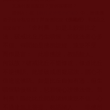
又為什麼這麼說？實例在哪裡？
實例
A
：在《
兩月見分曉的回顧
》中，慚愧佛
弟子拉珍我引用了釋迦佛陀說
《佛藏經》
凈戒品之
『舍利弗，如是上妙無比之
原文如下：
法，破戒比丘乃生嗔恨，於說法者心多
不信。得聞如是佛所說經，違逆不受，
而作是言：「此非佛說，教語餘人。」
何以故？破戒比丘不樂修道，修道比丘
不逆佛語。此皆破戒愚癡惡法，謂心不
信違逆佛語。如是比丘自知有過，但生
嗔恨驕慢狠戾，惡邪慢心謗佛法僧。舊
利弗！隨此比丘聞是諸經違逆不信，心
不通達無上菩提，教語諸人：「非佛所