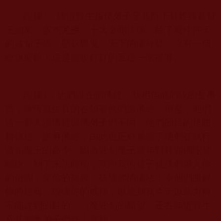
證據
2
：陳恆寶生指使弟子惡意拆下並絞毀普賢
王如來、多杰羌佛、十大金剛法像。除了魔性沖天
的波旬子孫、惡妖厲鬼，天下的佛教徒，沒有一個
敢這麼幹！這是鐵板釘釘的五逆一闡提罪。
證據
3
：他們說在讀佛經，我相信他們說的是事
實，陳恆寶生真的在領著他們讀佛經。但是，他們
這一群人讀佛經與佛弟子們不同，他們的目的是曲
解佛經、謗辱佛經，由此也正好暴露了他們在執行
波旬魔王的命令，因為波旬魔王當年對釋迦佛陀發
願說：到了末法時期，我叫我的徒子徒孫們滲入你
的僧團，穿你的袈裟，破壞你的佛法！令他們曲解
你的經典，毀壞你的戒律，以達到我今天以武力所
不能達到的目的……魔波旬的願望，正在陳恆寶生
及其邪教弟子們身上實施。