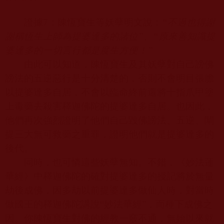
證據
7
：陳恆寶生等妖孽明文說：
“
不過也得謝
謝稱恆生上師為提婆達多的諸位
”
、
“
原來善知識提
婆達多的一切言行都是度生方便！
”
由此可以知道，陳恆寶生及其妖孽對自己謗佛
謗法的五逆惡行是十分清楚的，否則不會明目張膽
以提婆達多自居，不會以臨命終前還將十指爪甲塗
上毒藥去殺害釋迦佛陀的提婆達多自居。也因此，
他們再次強烈證明了他們自己毀佛謗法、五逆、闡
提三大無可救藥之重罪，證明他們就是提婆達多的
後代。
同時，也可憐這些妖孽無知。不錯，《妙法蓮
華經》中釋迦佛陀的確對提婆達多的授記將於無量
劫後成佛，因多劫以前提婆達多做仙人時，對當時
做國王的釋迦佛陀講說
“
妙法華經
”
，而種下成佛之
因。你陳恆寶生對佛的經教一竅不通，無始以來就