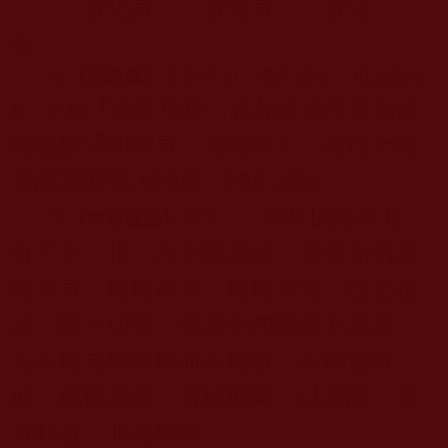
三。一者化身。二者應身。三者法
身。』
引
《宗鏡錄》
原文告知，佛陀應身，也就是報
『
他受用身，諸如來由平等智示
身，亦稱
現微妙凈功德身，居純淨土，為住十地
菩薩眾顯現大神通，轉正法輪。』
『佛外因緣具足，
引
《大智度論》
原文：
有三十二相、八十隨形好，無量光明莊
嚴其身，種種神力，種種音聲，隨意說
法，斷一切疑。但眾生內因緣不具足，
先不種見佛善根而不信敬，不精進持
戒，鈍根深厚，著於世樂。以是故，無
有利益，非為佛咎。』