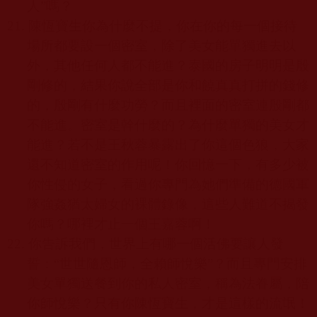
人
”
嗎？
21.
陳恆寶生你為什麼不提，你在你的每一個接待
場所都要設一個密室，除了美女能單獨進去以
外，其他任何人都不能進？泰國的房子明明是殷
剛修的，結果你說全部是你和饒真真打拼的錢修
的，殷剛有什麼功勞？而且裡面的密室連殷剛都
不能進。密室是幹什麼的？為什麼單獨的美女才
能進？若不是王秋蓉暴露出了你這個色狼，大家
還不知道密室的作用呢！你回憶一下，有多少被
你性侵的女子，看過你專門為她們準備的德國軍
隊強姦猶太婦女的裸體錄像，這些人難道不揭發
你嗎？哪裡才止一個王嘉蓉啊！
22.
你告訴我們，世界上有哪一個活佛要讓人發
誓：
“
世世隨恩師，全賴師悅樂
”
？而且專門安排
美女單獨送餐到你的私人密室，稱為法眷屬，陪
你師悅樂？只有你陳恆寶生，才是這樣的流氓！