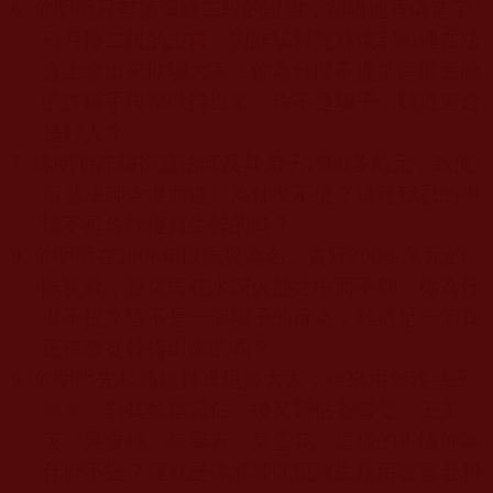
6.
你明明只有須彌輪二段的證書，卻暗地裡偽造了
日月輪二段的證書，與詐騙幫兇林燦利串通在法
會上拿出來欺騙大家，你為什麼不提？這麼丟臉
的詐騙手段都做得出來，你不是騙子，難道還會
是好人？
7.
你明明詐騙衍慧法師及其弟子
1500
多萬元，致使
衍慧法師含恨而逝，為什麼不提？這種殘忍的事
情不是你陳恆寶生幹的嗎？
8.
你明明在
2008
年以賑災為名，貪汙
200
多萬元的
賑災款，置災民在水深火熱之中而不顧，你為什
麼不提？這不是一個騙子的行為，難道是一個真
正佛教徒幹得出來的嗎？
9.
你明明先私通饒真真甩掉太太，後來用藥迷惑
王
嘉蓉
，對其禁錮霸佔，後又霸佔谷雪瑩、王美
英、吳愛桃、張翠芳、莫雪花。這樣的事情你為
什麼不提？這就是你邪師陳恆寶生藉用虛雲老和