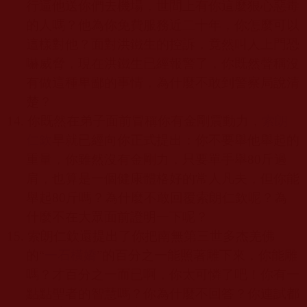
行逼他送你們去機場，世間上有你這麼狠心惡毒
的人嗎？他為你免費服務近二十年，你怎麼可以
這樣對他？面對洪鐵生的控訴，竟然叫人上門恐
嚇威脅，現在洪鐵生已經報警了，你既然聲稱沒
有做這種卑鄙的事情，為什麼不敢到警察局說清
楚？
14.
你既然在弟子面前冒稱你有金剛震動力，
索朗
仁欽
早就已經向你正式提出：你不要舉他舉起的
重量，你雖然沒有金剛力，只要單手舉
80
斤過
肩，也算是一個健康體格好的常人凡夫，但你能
舉起
80
斤嗎？為什麼不敢回覆索朗仁欽呢？為
什麼不在大眾面前證明一下呢？
15.
索朗仁欽還提出了你把南無第三世多杰羌佛
的
“
一石橫嬌
”
的百分之一能照著雕下來，你能雕
嗎？才百分之一而已啊，你太可憐了吧！你有一
點點聖者的智慧嗎？你為什麼不回答？你連試都