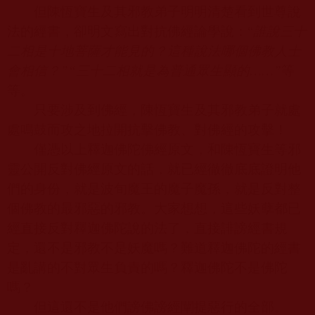
但陳恆寶生及其邪教弟子明明清楚看到世尊說
法的經書，卻明文寫出對抗佛經論學說：
“
誰說三十
二相是十地菩薩才能見的？這種說法哪個佛教人士
會相信？
”“
三十二相就是為普通眾生顯的……
”
等
等。
只要涉及到佛經，陳恆寶生及其邪教弟子就處
處鳴鼓而攻之地拉開抗擊佛教、對佛經的攻擊！
僅憑以上釋迦佛陀佛經原文，和陳恆寶生等邪
靈公開反對佛經原文的話，就已經徹徹底底證明他
們的身份，就是波旬魔王的魔子魔孫，就是反對整
個佛教的最邪惡的邪教。大家想想，這些妖孽都已
經直接反對釋迦佛陀說的法了，直接誹謗經書規
定，還不是邪教不是妖魔嗎？難道釋迦佛陀的經書
是亂講的不對眾生負責的嗎？釋迦佛陀不是佛陀
嗎？
但這還不是他們謗佛謗經闡提惡行的全部。