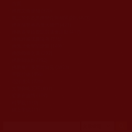
移至主內容
首頁
佛教文告通知 (370)
第三世多杰羌佛簡介與相關資訊 (423)
佛菩薩尊者高僧大德們 (421)
佛教各單位資訊與法會活動 (417)
佛教經藏法義論著 (776)
佛教法會聖蹟證量 (149)
佛教鑑師之道 (292)
佛教聞法點 (792)
佛教修行受用與知見 (3823)
菩提行德 (494)
理諦護法 (726)
文學藝術工巧 (691)
娑婆有溫情 (107)
科學眼 (110)
線上學院 (11)