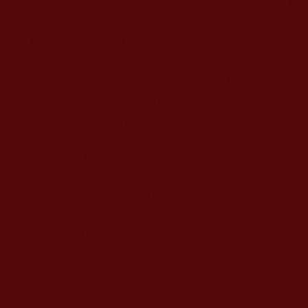
全部贈送給複製者，一件不留！你陳恆寶生等想
要得很啊，可惜你們找不到一個有佛陀智慧的
人，菩薩智慧的人也沒有一個啊！現在看來，塞
尚、高更、梵古他們的畫已經是三四個億美金一
張，相比之下，羌佛的畫價現在還太低了。再告
訴你，羌佛的畫價來源於三個方面：一、畫得太
好。二、
2000
年拍賣就是水墨畫古今第一。
三、畫價是評估專家評估的價。這些本來不必對
你等愚癡人說，但看你們太可憐才對你們多說幾
句。
20.
陳恆寶生，你再告訴我們，世界上有哪一個活
佛，
62
歲了還燙一個阿飛頭髮，穿長尖頭皮
鞋，非時裝不穿，非名牌不用，坐飛機非頭等艙
不坐，講究的是吃活的大閘蟹、大連活鮮鮑、活
鮮龍蝦？只有你陳恆寶生殺盜淫妄酒犯五戒的典
型！你這樣的人還是真的
“
救度眾生的再來