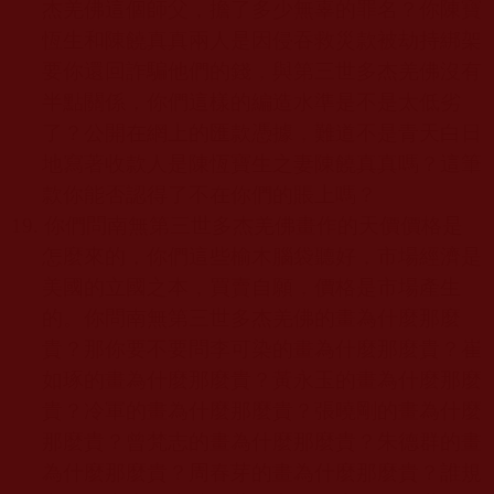
杰羌佛這個師父，擔了多少無辜的罪名？你陳寶
恆生和陳饒真真兩人是因侵吞救災款被劫持綁架
要你還回詐騙他們的錢，與第三世多杰羌佛沒有
半點關係，你們這樣的編造水準是不是太低劣
了？公開在網上的匯款憑據，難道不是青天白日
地寫著收款人是陳恆寶生之妻陳饒真真嗎？這筆
款你能否認得了不在你們的賬上嗎？
19.
你們問南無第三世多杰羌佛畫作的天價價格是
怎麼來的，你們這些榆木腦袋聽好，市場經濟是
美國的立國之本，買賣自願，價格是市場產生
的。你問南無第三世多杰羌佛的畫為什麼那麼
貴？那你要不要問李可染的畫為什麼那麼貴？崔
如琢的畫為什麼那麼貴？黃永玉的畫為什麼那麼
貴？冷軍的畫為什麼那麼貴？張曉剛的畫為什麼
那麼貴？曾梵志的畫為什麼那麼貴？朱德群的畫
為什麼那麼貴？周春芽的畫為什麼那麼貴？誰規