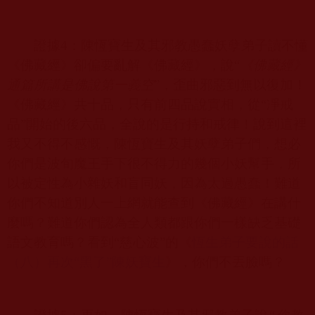
證據
4
：陳恆寶生及其邪教愚蠢妖孽弟子讀不懂
《佛藏經》卻偏要亂解《佛藏經》，說
“
《佛藏經》
通篇所講是佛說第一義空
”
，歪曲邪惡到無以復加！
《佛藏經》共十品，只有前四品說實相，從
“
凈戒
品
”
開始的後六品，全說的是行持和戒律！說到這裡
我又不得不感慨，陳恆寶生及其妖孽弟子們，想必
你們是波旬魔王手下很不得力的幾個小妖幫手，所
以被定性為小雜妖和盲同妖，因為太過愚蠢！難道
你們不知道別人一上網就能查到《佛藏經》在講什
麼嗎？難道你們認為全人類都跟你們一樣缺乏基礎
語文教育嗎？看到
“
慈心波
”
的《
恆生弟子要說的話
（八）再次
“
黑了
”
陳妖寶生
》，你們不丟臉嗎？