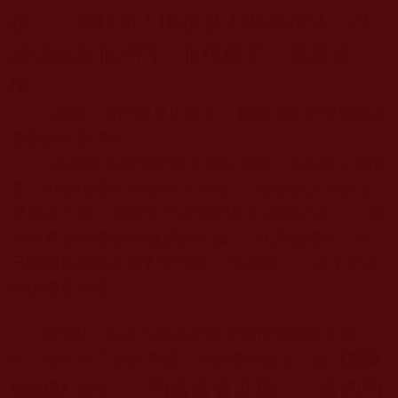
說」。舍利弗！佛說是人則為謗法。以
謗法故為非沙門、非釋種子、應當滅
擯』。
註解：沙門即是出家人，釋種子即是學習釋迦
佛教的七眾弟子。
白紙黑字的佛經原文擺在面前，請大家上網查
實。但陳恆寶生等卻在文中說：
“
我佛慈悲無量智
慧無量方便，哪裡有什麼讓把眾生滅擯之說？
”“
哪
裡有釋迦世尊讓你滅擯的依據
”
？
就憑這幾句，就
已經明目張膽公開對抗佛說《佛藏經》。這不是誹
經抗佛是什麼？
實例
B
：在多位佛弟子駁斥陳恆寶生的文章
中，都引用了諸多有關
五明
的佛經原文。如
《菩薩
『明處者有五種。一者內明
地持經》
原文：