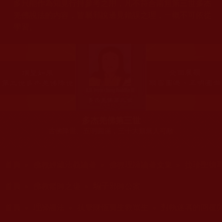
多只能作為知見行持參考之用，凡不符合南無第三世多杰
羌佛說法的內容，皆屬邪說邊見錯誤之理，一概不可依從
學習。
多杰羌佛第三世
古佛降世、五明圓滿，三十大類無人可敵
您在這裡
首頁
»
佛教經藏法義論著
»
佛教理諦論著文集
»
拉珍聖德
您在這裡
首頁
»
佛教鑑師之道
»
騙子邪師公案
您在這裡
首頁
»
理諦護法
»
抗擊陳恆寶生救眾生
»
對執迷者的回覆
您在這裡