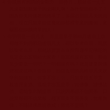
4.
你既然有所謂的金剛力、加持力，那就在一丈五
尺遠處顫動弟子的金剛丸啊！為什麼顫動不了？
因為你失掉佛教的傳承了，暴露出邪惡凡夫的真
相，現在只能拿些從魔術師那裡學來的魔術，來
騙那些頭腦簡單的人！
5.
你明明是一個凡夫，而且是單手舉
80
斤過肩上供
都做不到的邪惡虛弱凡夫，卻以聖者自居，既然
以聖者自居，那就該實實在在按釋迦牟尼佛陀的
規定拿出五明給大家看！你當然沒有五明，那你
至少要拿一明吧？一明都沒有嗎？就是硬要與佛
經相違抗嗎？告訴你，妙諳五明的高峰非凡夫妖
孽所能擁有，你拿不出
五明
，只能拿出五罪業：
殺盜淫妄酒。還能拿出五逆罪：毀佛像、謗佛法
僧。還能拿出闡提罪：口說因果卻不信因果，口
說業報卻不信業報，殘害眾生不親善友，無慚無
愧，不隨諸佛所說教戒！難道不是嗎？