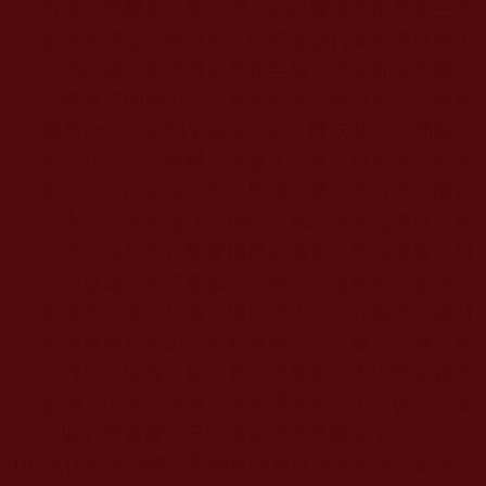
有過。那麼多公開在網上的證據證明南無第三世
多杰羌佛從不收供養，你們卻強行編造羌佛收了
你們的錢，簡直潑皮無賴至極！從成都到美國，
羌佛發下的願力一直都是終生不收供養，只義務
服務大眾，說到了做到了的。陳妖和你的那些弱
智小妖，你們叫喊得太遲了，可以這麼說，
南無
第三世多杰羌佛
的清白聖潔，是惡濁貪慾的陳恆
寶生等妖孽所無法想像的，第三世多杰羌佛已經
並將永遠經得起國家機構的徹查，無論誰查，無
論怎麼查，都只會查出一個聖潔無私的南無第三
世多杰羌佛！只有你陳恒寶生，你詐騙眾生錢財
的證據堆積如山，你私吞救災款，威脅恐嚇、姦
淫殘忍，沒有一樣的是空穴來風，人證物證鋪天
蓋地，中國、香港、美國員警都在追拿你，你還
沒聽到警笛響就已經逃竄得不見蹤影了！
18.
說什麼搶劫案，是因為陳寶恆生恭敬第三世多