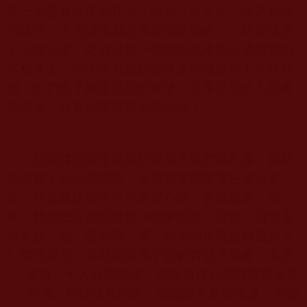
是一個愚癡極度的凡夫，而
第三世多杰羌佛
乃始祖
佛降世，十方諸佛都沒有為他講過經，一切菩薩更
不可能沾邊，更何況你一個無始以來就不通經教的
劣根凡夫，根本沒有如提婆達多的機會種下這種聖
因，你們造下殘害眾生的罪孽、引導眾生步入邪教
的罪孽，只有永墮阿鼻地獄的份！
如果陳恆寶生及其妖孽弟子你們還不服，那就
請回答下列
30
個問題，其實很多問題早已提出多
次，只是陳妖你等見之膽寒心顫，必須迴避。現
在，我要把這些問題提
30
個來問你，讓你、讓大家
都來想一想，這
30
問，哪一條你陳恆寶生敢面對？
1.
陳恆寶生，你明明讓弟子絞碎普賢王如來、多杰
羌佛、十大金剛法相，你做這種公開對抗釋迦牟
尼佛、對抗
佛教
的事，你能說不是毀佛像、不是