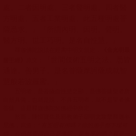
處。二者因明處。三者聲明處。四者醫
方明處。五者工業明處。此五種明處菩
薩悉求。』『所謂內明。因明。聲明。
醫方明。世工巧明。是名自性慧。』
釋迦佛陀說法在經書中明文規定，
《金光明最
『世間伎術五明之法。悉皆
勝王經》
原文：
通達。善男子。是名菩薩摩訶薩成就智
慧般若波羅蜜。』
五明者，是菩薩自性慧之顯，是佛菩薩聖者所
自然具備，也就是說，不具五明者，就不是聖者佛
菩薩。這是釋迦佛陀於佛經中所定。
然而，陳恒寶生及邪教弟子卻明文攻擊釋迦牟
尼佛，寫道：
“
有五明有用嗎？你的弟子都下場可
憐，你仍然覺得自己是佛陀，是無辜的嗎？真是一