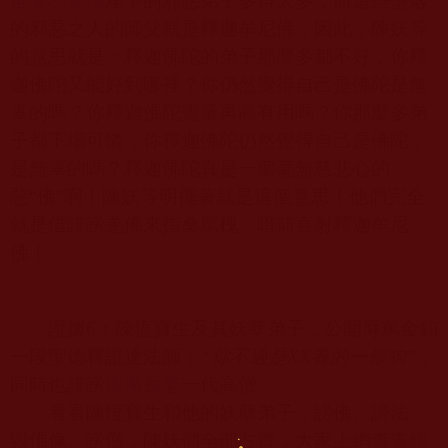
世多杰羌佛
座下的邪惡弟子多得太多，而這些墮落
的邪惡之人的師父就是釋迦牟尼佛，因此，陳妖等
的意思就是：釋迦佛陀的弟子那麼多都不好，你釋
迦佛陀又能好到哪裡？你仍然覺得自己是佛陀是無
辜的嗎？你釋迦佛陀覺量再高有用嗎？你那麼多弟
子都下場可憐，你釋迦佛陀仍然覺得自己是佛陀，
是無辜的嗎？釋迦佛陀真是一個毫無慈悲心的
惡
“
佛
”
啊！陳妖等明擺著就是這個意思！他們完全
就是借誹謗羌佛來指桑罵槐、暗箭直射釋迦牟尼
佛！
證據
6
：陳恆寶生及其妖孽弟子，公開辱罵金釦
一段聖德釋證達法師：
“
你不過是
XX
養的一條狗
”
，
同時也誹謗
因海長老
一代高僧。
看看陳恆寶生和他的妖孽弟子，謗佛、謗法、
毀佛像、謗僧，陳妖們全部占齊，大家上網查查經