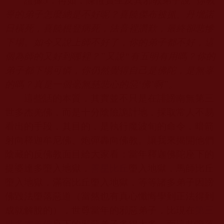
證據
5
：再如，陳恆寶生及其邪教弟子說
“
你教
導的弟子怎麼總是不好呢？喜饒傑布被抓、丹增諾
日橫死，喜饒根登病死，法音裡讚歎，最終卻悲慘
下場。如今又說上師不好了，你的弟子都不好，這
個為師的又好到哪裡？
”
又說
“
有五明有用嗎？你的
弟子都下場可憐，你仍然覺得自己是佛陀，是無辜
的嗎？真是一個毫無慈悲心的惡
‘
佛
’
啊
”
。
這些話的本質，其實並不只是在誹謗南無第三
世多杰羌佛，而是十分陰險詭計地，採取常人不易
看出的手段，其目的，是執行魔波旬的命令，暗箭
射向釋迦牟尼佛、炮彈轟向佛教。讓我來揭開他們
陰藏的反佛教面目給大家看：當年釋迦佛陀座下的
提婆達多墮入地獄，
善星比丘
墮入地獄，馬師比丘
墮入地獄，滿宿比丘墮入地獄，等等諸多弟子因謗
佛毀法墮落惡道（當然也有真心懺悔學到正法得到
成就解脫的），世尊當年的邪惡弟子，比現在
第三