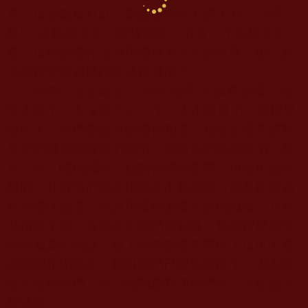
書，這是鐵板釘釘、實實在在的五逆大罪、一闡
提
”
，這樣的五逆一闡提惡妖，可有一丁點無辜之
處？這種謗佛誹法辱罵僧寶害眾生的妖孽，哪一點
不該按照釋迦佛陀的法旨滅擯？
你們一定認為這一次的
“
謾罵
”
比以前更重，拉
珍太笨了，太沒有
菩提心
了，太不善良了，哪裡是
修行人？你們愚蠢過頭哪裡知道，拉珍多麼希望對
你們的謾罵能讓你們醒悟，能將你們的黑業消一些
算一些，哪怕減輕一點點你們的罪業，拉珍也是欣
慰的。其實你們應該接受的不是謾罵，而是按釋迦
牟尼佛法旨進行比謾罵重得太多太多的滅擯。乃至
滅擯還不夠，看完本文你們就知道，如果按釋迦佛
陀經藏實行的話，殺了你們都是無罪的！這可不是
謾罵能相比重的。我對你們已經夠輕的了，因為拉
珍不會殺你們，唯一能制裁判決你們的，只能是法
律法庭。