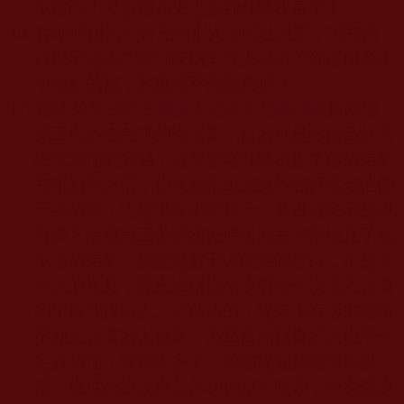
不敢試！可想你凡夫愚蠢到什麼程度了！
16.
你明明用黑釩冒充為別人消障吐黑業，現在為
什麼不提呢？聽說陳樹棠等人就上了你這個魔術
小把戲的當，難道這不是事實嗎？
17.
你讓弟子在
第三世多杰羌佛文化藝術館
買南無
第三世多杰羌佛的複製畫，目的就是你自己好乘
機拿走他們的錢，這個你為什麼不提？你的弟子
在未買畫之前，你就先讓王美英等強行拿走他們
一半的錢，說是供養上師第一，難道這又不是事
實嗎？南無第三世多杰羌佛這麼多年來接見了數
不清的弟子，無論是數千人的團體接待，還是幾
個人的接見，歷史上就從來沒有過一次是憑買畫
的單據才接待人、才傳法的，從來沒有過主動讓
不願意買畫的人買畫，乃至自願買畫的人也不一
定賣給他，實例太多了。羌佛從開始為大眾說
法，也從來沒設過任何功德箱來收錢，一次也沒