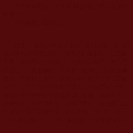
憑什麼這麼說？沒有依據亂扣帽子嗎？證據在
哪裡？
證據確鑿，鐵證如山。
證據
1
：這篇文中延續他們一貫的自稱，他們自
居的身份是
“
恆生弟子
”
，而不是稱佛弟子。在這個
世界，
佛教
只有一個派別，無論何宗何門，無論是
師是徒，只要是佛教，只能有一種稱呼，性質是佛
教徒，身份是佛弟子，從來沒有什麼師弟子。正如
南無第三世多杰羌佛
多次公開說：
“
佛教只有一個，
這個世界的佛教教主就是釋迦牟尼佛，這個世界只
有佛教徒，沒有師教徒，凡稱師教徒，或任何巧立
的稱號，均不是佛教徒，就是邪教。
”
立
“
恆生弟
子
”
招牌公諸於世，只有一個含義：自立邪教派別。