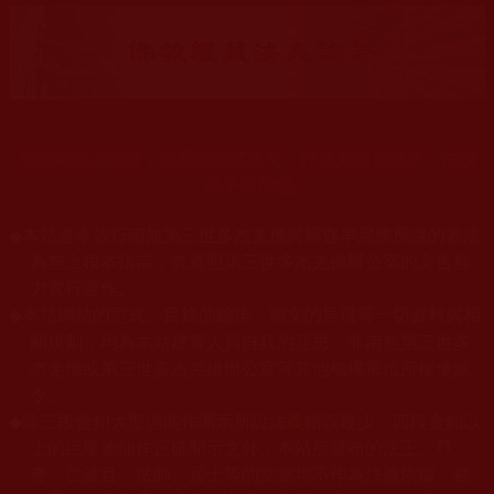
末法時期正法衰，海量佛法娑婆失，祥慶羌佛住世來，法授
佛子興佛幢。
◆
本站遵奉依行南無第三世多杰羌佛與釋迦牟尼佛所說的教法
為無上根本指南，並遵照第三世多杰羌佛辦公室的文告努
力實行運作。
本站網站的型式、目錄的編排、圖文的呈現等一切資料與相
◆
關規劃，均為本站建置人員自我的意思，非南無第三世多
杰羌佛或第三世多杰羌佛辦公室等其他機構單位所指使派
令。
◆
除三段金釦大聖德能作開示所說法義錯誤較少，四段金釦以
上的巨聖德能作正確開示之外，本站所發布的法王、尊
者、仁波且、法師、居士等的文章均不作為法義依據，最