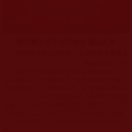
陳恆寶生脫不掉邪教妖魔的真身
——
誹謗佛法僧五戒全犯，五逆惡罪非釋種子
慚愧佛弟子：拉珍
邪教恒生派創始人陳恆寶生及其邪惡弟子，已
經赤裸裸暴露了邪教的本質。他們為了對波旬魔王
表明效忠的立場，又特別寫了一篇
“
恆生弟子要說的
話（八）
”
，讓大家更清楚地知道，他們效忠的是波
旬魔王，是公開對抗佛教的獨立的邪教恆生派，而
不是佛教，以證明自己是不折不扣的邪教
“
非釋種
子
”
。但他們卻忘了，非釋種子是
“
應當滅擯
”
的對
象。