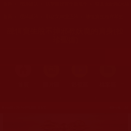
首頁
»
理諦護法
»
抗擊陳恆寶生救眾生
»
駁文全紀錄(未篩
您在這裡
首頁
»
理諦護法
»
邪惡集團擾正法
»
陳恆寶生殘害眾生
陳恆寶生脫不掉邪教妖魔的真身(拉
珍聖德)
首頁
圖片區
影視區
檔案區
發文時間：2017年07月28日 星期五
瀏覽次數：154