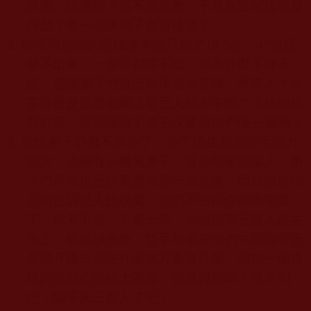
謗佛、抗佛嗎？這不是邪教、不是五逆闡提罪是
什麼？哪一個佛弟子會這樣做？
2.
你明明自己的經律論考試只得了
18.5
分，
47
道題
做不出來，一個字都答不出，你為什麼不僅不
提，還讓弟子把自己吹捧成大菩薩、再來人？大
菩薩會是這麼低爛這麼丟人的水準嗎？這樣的經
教外行，還能騙得了弟子說要教他們懂三藏嗎？
3.
你怕弟子們都不跟你了，為了穩住局面表示勢力
強大，謊稱有十幾萬弟子，這是明確的騙人。弟
子們再笨也已經看透你是一個妖魔，而且是自己
公開告訴世人的妖魔，他們不會跟你同擔罪業
了。你若不服，不要十萬，你就招來三百人跪在
地上，你頭頂佛像，雙手舉著在他們中間說今天
是幾月幾日你在什麼地方要做什麼，你拍一個這
樣的視頻公開給大家看，你做得到嗎？做不到
吧！騙不來三百人了吧！