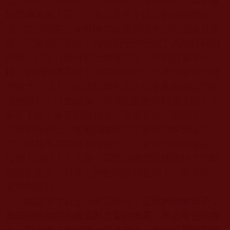
七八糟的，無非就是一兩個不入流的地痞，出來矇
騙恐嚇老實人罷了，實則是見不得正氣的無能混
混，聽到警察公安就嚇得屁滾尿流夾起尾巴逃竄躲
藏，大氣都不敢出！是你把他們變成了為你送葬的
幫兇！拉珍只覺得你太幼稚可笑，不屑對爾等一
顧！他們敢傷害誰？不信你試試，只要你敢指使他
們傷害一個人，你陳恆寶生馬上就會被抓進監牢變
成死囚犯！什麼破爛，到墳山亂葬崗騙鬼去吧！大
家要了解，事實的真相是：香港警方、美國警方、
中國警方都已立案追捕陳寶恆生和他的幫兇嘍啰
們，現在不是揭發者怕他們，而是他們怕揭發者，
是壞人怕好人！大家一當發現哪些是陳寶恒生詐騙
集團的爪牙，就馬上把他們公開在網上，提供給公
安和警察局！
陳寶恒生就是個邪靈雜碎，
正規的
佛教
弟子，
應該按照佛陀的教戒對之聲討揭露，不必有任何擔