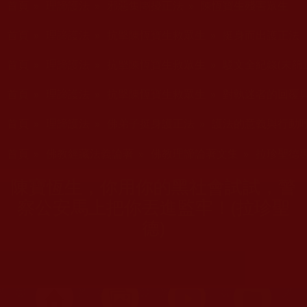
首頁
»
理諦護法
»
邪惡集團擾正法
»
陳恆寶生殘害眾生
您在這裡
首頁
»
理諦護法
»
抗擊陳恆寶生救眾生
»
挺身而出護正法
您在這裡
首頁
»
理諦護法
»
抗擊陳恆寶生救眾生
»
駁文全紀錄(未篩
您在這裡
首頁
»
理諦護法
»
抗擊陳恆寶生救眾生
»
對執迷者的回覆
您在這裡
首頁
»
理諦護法
»
佛弟子挺身護正法
»
護法的意義與行動
您在這裡
首頁
»
佛教經藏法義論著
»
佛教理諦論著文集
»
拉珍聖德
陳寶恆生，你用你的黑社會試試，警
察公安馬上把你丟進監牢！(拉珍​聖
德)