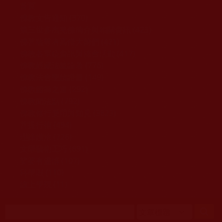
移至主內容
首頁
佛教文告通知 (370)
第三世多杰羌佛簡介與相關資訊 (423)
佛菩薩尊者高僧大德們 (421)
佛教各單位資訊與法會活動 (417)
佛教經藏法義論著 (776)
佛教法會聖蹟證量 (149)
佛教鑑師之道 (292)
佛教聞法點 (792)
佛教修行受用與知見 (3823)
菩提行德 (494)
理諦護法 (726)
文學藝術工巧 (691)
娑婆有溫情 (107)
科學眼 (110)
線上學院 (11)