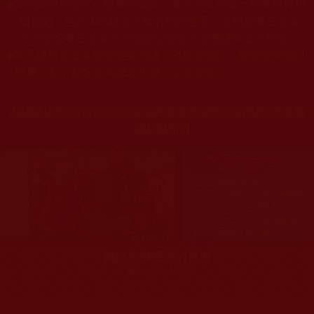
本站網站的型式、目錄的編排、圖文的呈現等一切資料與相
◆
關規劃，均為本站建置人員自我的意思，非南無第三世多
杰羌佛或第三世多杰羌佛辦公室等其他機構單位所指使。
◆
本區護法言論文章非顯柔和語，為摧邪顯正，故顯金剛相以
除魔，起心動念皆為慈悲出發，以救迷情。
系統護法文：
H.H.第三世多杰羌佛佛陀覺量全面展顯 事實真
相普照光明
揭開羌佛隱深的秘密
關珠作證全文
您在這裡