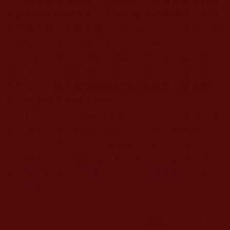
心，龍天護法會保護一切佛弟子。所有發露陳寶恒
生妖邪惡行的佛弟子，不僅不會有任何問題，反而
會平安大吉，幸福安康
，請相信拉珍！陳寶恒生弄
的那些跳出來搞威脅的小丑，在正義、在警察、在
公安面前，無非是老鼠見到貓，只會嚇得魂不附
體！邪惡在正義的面前，骯髒弱小得很，會迅速銷
聲匿跡。
大家大膽發露陳寶恒生等妖孽，將會吉
祥，將會積累無量的功德！
拉珍本來不准備在此時說話，見到陳寶恒生讓
潑皮威脅洪鐵生教授，幼稚可笑至極，你嚇唬
誰？！反而激起我不可原諒此等妖孽，即刻撰文，
揭穿陳寶恒生邪靈之流的無能可憐，標題為《
兩月
見分曉的回顧——愚蠢邪惡之人幫陳寶恒生快速挖
掘了墳墓
》。
慚愧佛弟子：拉珍