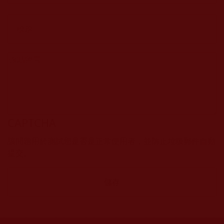
CAPTCHA
該問題用於測試您是否是正常使用者，並防止垃圾郵件自動
提交。