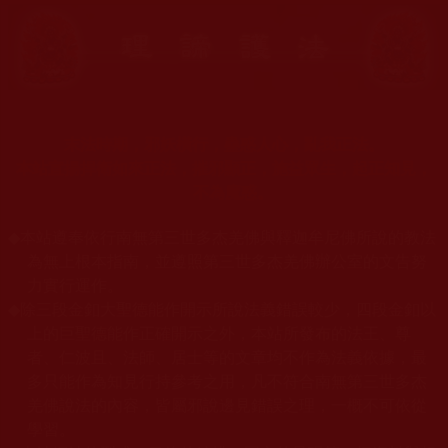
末法時期，邪妖橫行，蠱惑人心，亂我正法。
本站宣揚捍衛如來正法，摧邪顯正，施益眾生，起正知見，
不為魔惑。
◆
本站遵奉依行南無第三世多杰羌佛與釋迦牟尼佛所說的教法
為無上根本指南，並遵照第三世多杰羌佛辦公室的文告努
力實行運作。
◆
除三段金釦大聖德能作開示所說法義錯誤較少，四段金釦以
上的巨聖德能作正確開示之外，本站所發布的法王、尊
者、仁波且、法師、居士等的文章均不作為法義依據，最
多只能作為知見行持參考之用，凡不符合南無第三世多杰
羌佛說法的內容，皆屬邪說邊見錯誤之理，一概不可依從
學習。