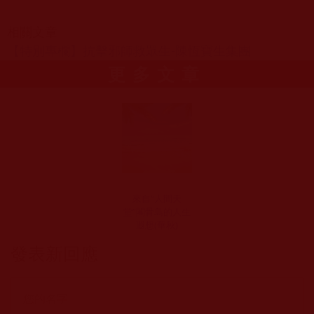
相關文章
【特別專欄】抗擊邪師救眾生-陳恆寶生集團
更多文章
來自“人間天
堂”閣骨島的人生
遐想(華秋)
發表新回應