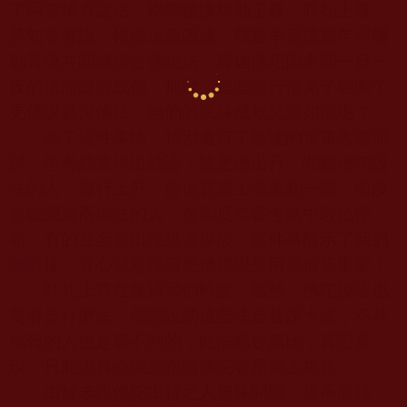
了兩堂稀有之法。格蘭德謙釋勒玉尊、旺扎上尊、
莫知尊者說：根據法義因緣，釋迦牟尼佛當年與彌
勒菩薩共聞燃燈古佛說法，釋迦佛陀因多聞一日一
夜的法而提前成佛，那麼，這些隨行佛弟子聽聞了
羌佛說甚深佛法，他們的法緣成就又當如何呢？
為了這件事情，特別進行了急速的年審考證測
試，聖考結果得出結論：隨羌佛出行、聞聽佛陀說
法的人，道行上升，段位普遍上漲黑釦一段，而沒
有聽聞這兩場法的人，在測度年審考試中段位停
頓，有的甚至還出現退道掉段。這件事醒示了我們
佛教
徒：真心誠意跟隨羌佛體學受用是何等重要！
旺扎上尊在接待我們時說：當然，佛陀說法也
要看是什麼法，佛陀說的這些法是甚深大法，不具
福報的人也是聽不到的，此法精妙無比，實證實
現，只能說真心誠意跟隨佛陀者是無上福報。
由於未跟佛陀出行之人無緣聞聽，故不能錄