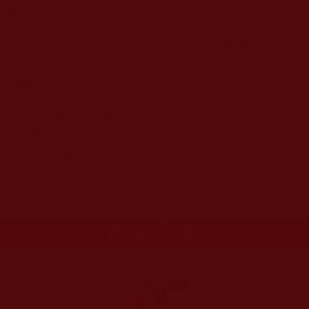
音。
——佛弟子：宗正
相關文章
聞法的重要與受用
聞法的重要
(文章集)
初基聞受法音目錄
學佛聞法受用心得集
更多文章