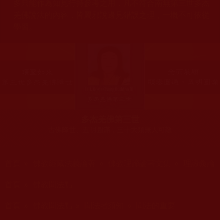
多只能作為知見行持參考之用，凡不符合南無第三世多杰
羌佛說法的內容，皆屬邪說邊見錯誤之理，一概不可依從
學習。
多杰羌佛第三世
古佛降世、五明圓滿，三十大類無人可敵
您在這裡
首頁
»
佛教經藏法義論著
»
佛教理諦論著文集
»
理諦義論
您在這裡
首頁
»
佛教聞法點
您在這裡
首頁
»
佛教聞法點
»
聞法者須知
»
聞法的重要