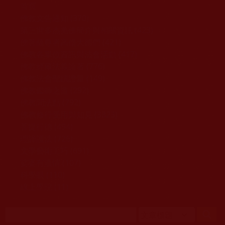
移至主內容
首頁
佛教文告通知 (370)
第三世多杰羌佛簡介與相關資訊 (423)
佛菩薩尊者高僧大德們 (421)
佛教各單位資訊與法會活動 (417)
佛教經藏法義論著 (776)
佛教法會聖蹟證量 (149)
佛教鑑師之道 (292)
佛教聞法點 (792)
佛教修行受用與知見 (3823)
菩提行德 (494)
理諦護法 (726)
文學藝術工巧 (691)
娑婆有溫情 (107)
科學眼 (110)
線上學院 (11)