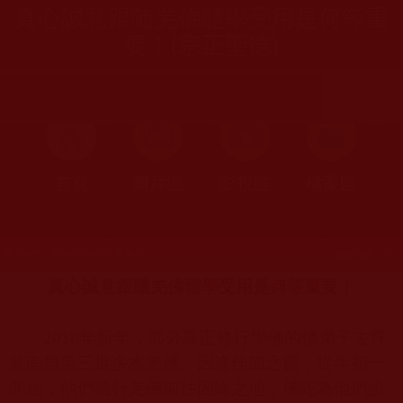
真心誠意跟隨羌佛體學受用是何等重
要！(宗正聖德)
首頁
圖片區
影視區
檔案區
發文時間：2018年03月03日 星期六
瀏覽次數：572
真心誠意跟隨羌佛體學受用是何等重要！
2018
年新年，部分真正修行學佛的佛弟子去拜
見南無第三世多杰羌佛。因逢佳節之慶，從年初一
開始，他們隨行羌佛前往因緣之地，佛陀為他們說