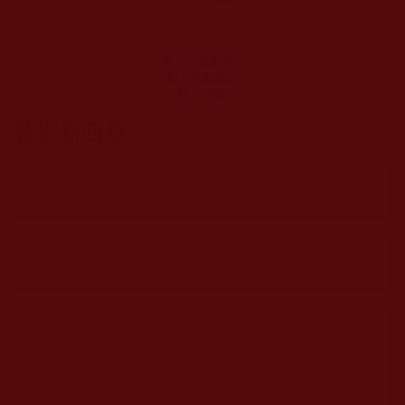
男人幹家務時，
女人不要叨(慈
敏、慧明)
發表新回應