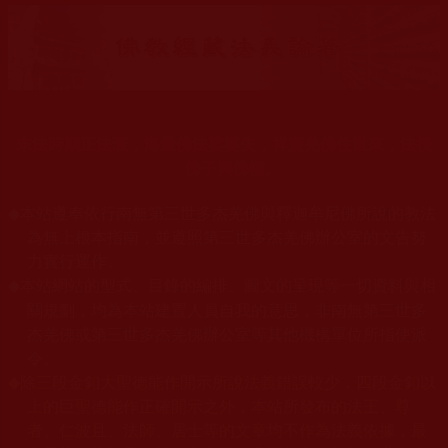
末法時期正法衰，海量佛法娑婆失，祥慶羌佛住世來，法授
佛子興佛幢。
◆
本站遵奉依行南無第三世多杰羌佛與釋迦牟尼佛所說的教法
為無上根本指南，並遵照第三世多杰羌佛辦公室的文告努
力實行運作。
本站網站的型式、目錄的編排、圖文的呈現等一切資料與相
◆
關規劃，均為本站建置人員自我的意思，非南無第三世多
杰羌佛或第三世多杰羌佛辦公室等其他機構單位所指使派
令。
◆
除三段金釦大聖德能作開示所說法義錯誤較少，四段金釦以
上的巨聖德能作正確開示之外，本站所發布的法王、尊
者、仁波且、法師、居士等的文章均不作為法義依據，最