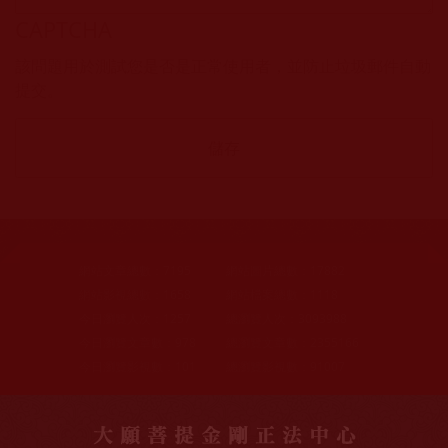
CAPTCHA
該問題用於測試您是否是正常使用者，並防止垃圾郵件自動
提交。
網站文章總數：
7195
網站圖片總數：
17882
網站影視總數：
1658
網站檔案總數：
1118
今日瀏覽人次：
1257
總瀏覽人次：
3093988
今日瀏覽文章數：
978
總瀏覽文章數：
2355166
今日瀏覽影視數：
101
總瀏覽影視數：
91007