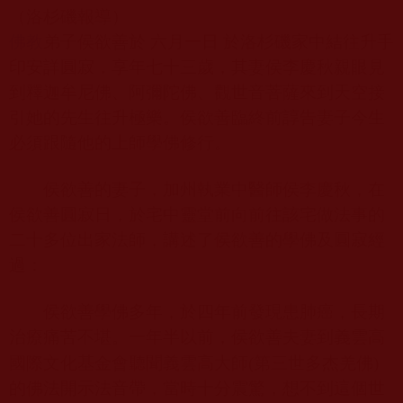
（洛杉磯報導）
佛教
弟子侯欲善於
六月一日
於洛杉磯家中結往升手
印安詳圓寂，享年七十三歲，其妻侯李慶秋親眼見
到釋迦牟尼佛、阿彌陀佛、觀世音菩薩來到天空接
引她的先生往升極樂。侯欲善臨終前諄告妻子今生
必須跟隨他的上師學佛修行。
侯欲善的妻子，加州執業中醫師侯李慶秋，在
侯欲善圓寂日，於宅中靈堂前向前往該宅做法事的
二十多位出家法師，講述了侯欲善的學佛及圓寂經
過：
侯欲善學佛多年，於四年前發現患肺癌，長期
治療痛苦不堪。一年半以前，侯欲善夫妻到義雲高
國際文化基金會聽聞義雲高大師
(第三世多杰羌佛)
的佛法開示法音帶，當時十分震驚，想不到這個世