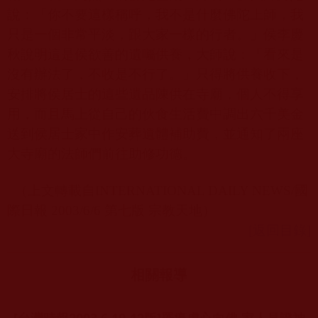
說：「你不要這樣稱呼，我不是什
麼
佛陀上師，我
只是一個非常平淡，跟大家一樣的行者。」侯李慶
秋
說
明這是侯欲善的遺囑供養，大師說：「看來是
沒有辦法了，不收是不行了。」只得將供養收下，
安排將侯居士的這些遺品陳供在寺廟，個人不得享
用，而且馬上從自己的伙食生活費中調出六千美金
送到侯居士家中作
安葬遺體補助費，並通知了兩座
大寺廟的法師們前往助修功德。
（上文轉載自
INTERNATIONAL DAILY NEWS/
國
際日報
2003/6/6
第七版
宗教天地）
[返回目錄]
相關報導