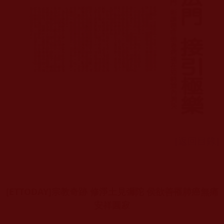
[返回目錄]
[ETTODAY]宗教奇跡 修淨土見彌陀 侯欲善罹肺癌無痛
安祥圓寂