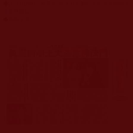
◆
[ETTODAY]宗教奇跡 修淨土見彌陀 侯欲善罹肺癌無
痛安祥圓寂
◆
相關文章