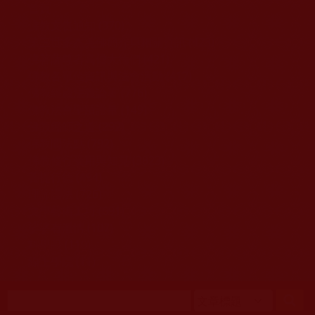
移至主內容
首頁
佛教文告通知 (370)
第三世多杰羌佛簡介與相關資訊 (423)
佛菩薩尊者高僧大德們 (421)
佛教各單位資訊與法會活動 (417)
佛教經藏法義論著 (776)
佛教法會聖蹟證量 (149)
佛教鑑師之道 (292)
佛教聞法點 (792)
佛教修行受用與知見 (3823)
菩提行德 (494)
理諦護法 (726)
文學藝術工巧 (691)
娑婆有溫情 (107)
科學眼 (110)
線上學院 (11)