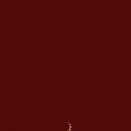
師！南無阿彌陀佛！」侯欲善接起義雲高大師
(第三
世多杰羌佛)
傳授給他的秘密手印。這時，侯李慶秋
突然聽到天樂響起，侯欲善身體發出越來越強盛的
金光，她看到釋迦牟尼佛、阿彌陀佛、觀世音菩薩
等諸佛菩薩出現在海邊天空，佛菩薩的光芒與侯欲
善的光芒融匯在一起，愈來愈強盛，時間約五分鐘
後，佛菩薩消失，天樂也消失了，這時她才想起趕
快摸侯欲善的脈搏，侯欲善的脈搏、心跳都已經停
止了。
美國義雲高大師國際文化基金會會長張天佑，
在侯欲善圓寂後，第一個趕到侯居士家，他看到侯
欲善斜靠在床上好像睡著了一樣，毫無痛苦的表
情，雙手接著往升秘密手印，臉色十分安詳。
國際佛教僧尼總會主席、華藏寺住持隆慧導師
對此事感慨不已，不停讚頌義雲高大師
(第三世多杰