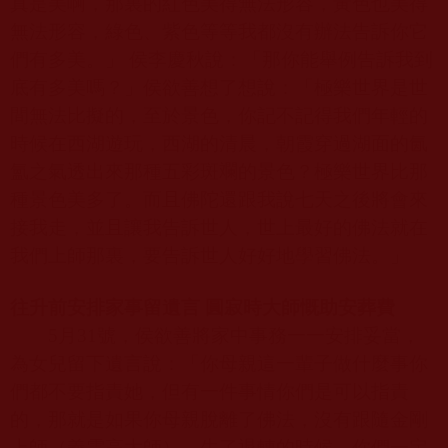
真是美啊，那裏的紅色美得無法形容，黃色也美得
無法形容，綠色、紫色等等我都沒有辦法告訴你它
們有多美。」
侯李慶秋說：「那你能舉例告訴我到
底有多美嗎？」侯欲善想了想說：「極樂世界
是世
間無法比擬的，至於景色，你記不記得我們年輕的
時候在西湖遊玩，西湖的清晨，朝霞穿過湖面的氤
氳之氣透出來那種五彩斑斕的景色？極樂世界比那
種景色美多了。而且佛陀還跟我說七天之後將會來
接我走，並且讓我告訴世人，世上最好的佛法就在
我們上師那裏，要告訴世人好好地學習佛法。」
往升前安排家事留遺言
圓寂時大師慨助安葬費
5
月
31
號，侯欲善將家中事務一一安排妥當，
為女兒留下遺言說：「你母親這一輩子做什
麼
事你
們都不要指責她，但有一件事情你們是可以指責
的，那就是如果你母親脫離了佛法，沒有跟隨金剛
上師（義雲高大師），生了退轉的時候，你們一定