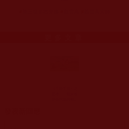
#
第三世多杰羌佛
#
義雲高
#
義雲高大師
更多文章
《千與千尋》之
思考：一顆未被
世俗污染的初心
(拈花一笑)
發表新回應