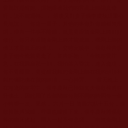
要批評提醒她，讓她跟著我們的雲高上師認真修
行，決不能退轉。」
然後又對妻子侯李慶秋語重心
長地說：「你這一輩子，其他的事做對做錯都無所
謂，但有一件事不能錯，就是要跟隨金剛上師好好
修行，你只有跟隨金剛上師才能成就，機剛上師的
佛法才是真正的佛法。」交待完後事，侯欲善告訴
妻子他今晚就要走了，並告訴她：「今晚你要注
意，在我圓寂那一刻，我怕落入昏沈，進入魔境，
你不要睡覺，要提醒我觀想金剛上師在我的頭頂和
觀想彌陀佛在我的頭頂，一心持咒。」
當天晚上，
在海邊的家宅中，侯李慶秋已預知丈夫侯欲善將往
升佛土
，因此用了四個鬧鐘分別不同的時間每一個
小時
響一次。果然，
六月一日
清晨六點十五分，侯
欲善脈搏減緩，呼吸也緩慢下來，侯李慶秋將侯欲
善的病床搖起，兩人一起不停念誦：「南無金剛上