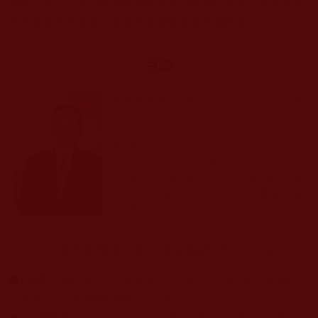
身份，所以，為了尊重歷史的真實，我們在部分文章資訊中
仍然保留未法定第三世多杰羌佛稱號前所用的名字。
目錄
《多杰羌佛第三世》渡生成就:459-527頁
◆
[國際日報]真正的淨土大法念佛法門 修淨土見彌陀
侯欲善居士罹肺癌無痛安祥圓寂