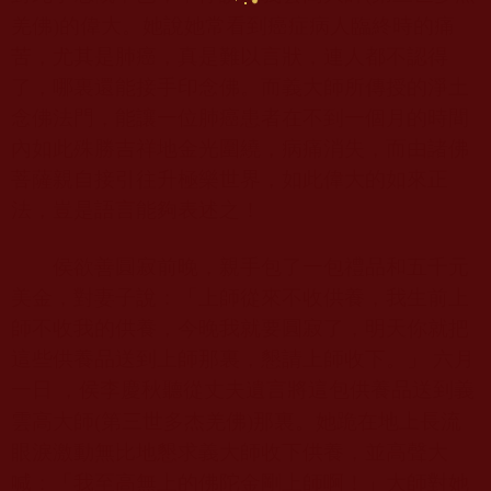
羌佛)
的偉大。她說她常看到癌症病人臨終時的痛
苦，尤其是肺癌，真是難以言狀，連人都不認得
了，哪裏還能接手印念佛。而義大師所傳授的淨土
念佛法門，能讓一位肺癌患者在不到一個月的時間
內如此殊勝吉祥地金光圍繞，病痛消失，而由諸佛
菩薩親自接引往升極樂世界，如此偉大的如來正
法，豈是語言能夠表述之！
侯欲善圓寂前晚，親手包了一包禮品和五千元
美金，對妻子說：「上師從來不收供養，我生前上
師不收我的供養，今晚我就要圓寂了，明天你就把
這些供養品送到上師那裏，懇請上師收下。」
六月
一日
，侯李慶秋聽從丈夫遺言將這包供養品送到義
雲高大師
(第三世多杰羌佛)
那裏。她跪在地上長流
眼淚激動無比地懇求義大師收下供養，並高聲大
喊：「我至高無上的佛陀金剛上師啊！」大師對她