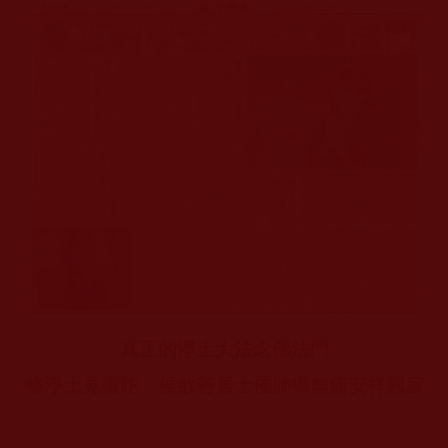
真正的淨土大法念佛法門
修淨土見彌陀
侯欲善
居士罹肺癌無痛安祥圓寂