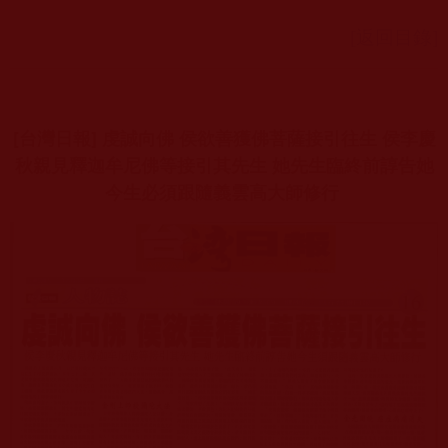
[返回目錄]
[台灣日報] 虔誠向佛 侯欲善獲佛菩薩接引往生 侯李慶
秋親見釋迦牟尼佛等接引其先生 她先生臨終前諄告她
今生必須跟隨義雲高大師修行