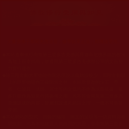
大量佛弟子恭聞羌佛法音，修學如來正法，而獲諸受用。
◆
本站遵奉依行南無第三世多杰羌佛與釋迦牟尼佛所說的教法
為無上根本指南，並遵照第三世多杰羌佛辦公室的文告努
力實行運作。
◆
除三段金釦大聖德能作開示所說法義錯誤較少，四段金釦以
上的巨聖德能作正確開示之外，本站所發布的法王、尊
者、仁波且、法師、居士等的文章均不作為法義依據，最
多只能作為知見行持參考之用，凡不符合南無第三世多杰
羌佛說法的內容，皆屬邪說邊見錯誤之理，一概不可依從
學習。
◆
本站網站的型式、目錄的編排、圖文的呈現等一切資料與相
關規劃，均為本站建置人員自我的意思，非南無第三世多