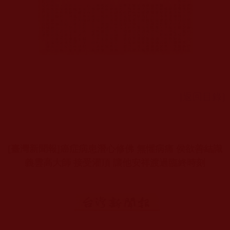
[返回目錄]
[臺灣新聞報]癌症病患潛心修佛 無懼病痛 侯欲善結識
義雲高大師 接受灌頂 讓他安祥渡過臨終時刻