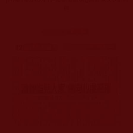
[台灣時報2003.6.19-12版]
罹癌虔心向佛 家人見證神
蹟