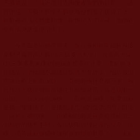
不看就說：「我不能開先例接收你們的供養。」正
言謝絕。但義大師毫不猶地為他們灌了頂傳了法。
侯欲善得法後精進勤修，很快深入了境界，他的癌
症疼痛突然全部消失了。
今年五月浴佛節那天，侯欲善和侯李慶秋再度
見到了義雲高大師
(第三世多杰羌佛)
。義雲高大師
(第三世多杰羌佛)
問他這次想要求什麼，侯欲善身
患絕症，但他絕不為絕症病痛而有所求，他恭敬誠
求其金剛上師義大師：「其他的我什麼都不求，我
只想求怎樣能很穩當地往升極樂世界，這是我唯一
心願。」義大師告訴他：「既然是這樣，那麼你就
要換一種修法了，要換成淨土宗的念佛法門，口唸
『南無阿彌陀佛』。但最關鍵的是我要傳授給你一
個秘密的往升手印，你很快即能得見彌陀境界。這
樣，佛菩薩就會儘快接引你到極樂世界了。」大師