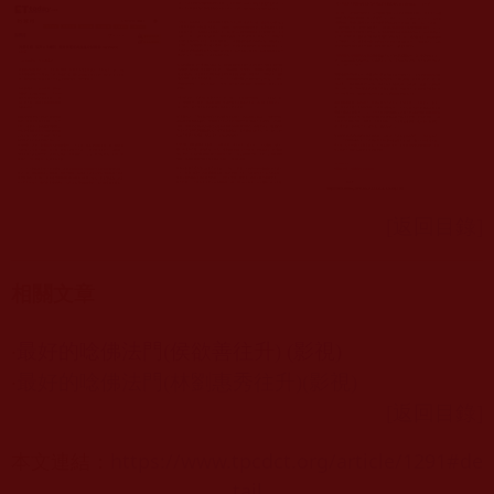
[返回目錄]
相關文章
‧
最好的唸佛法門(侯欲善往升) (影視)
‧
最好的唸佛法門(林劉惠秀往升)(影視)
[返回目錄]
本文連結：
https://www.tpcdct.org/article/1291#de
tail