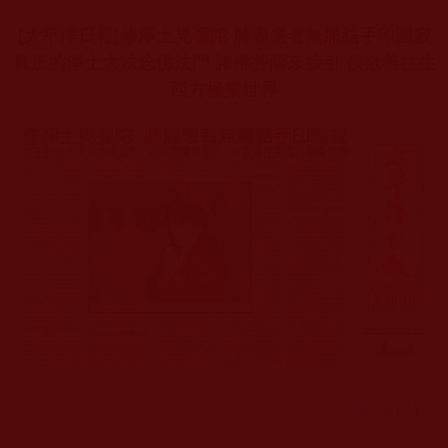
[太平洋日報]修淨土見彌陀 肺癌患者無痛結手印圓寂
真正的淨土大法念佛法門 諸佛菩薩來接引 侯欲善往生
西方極樂世界
[返回目錄]