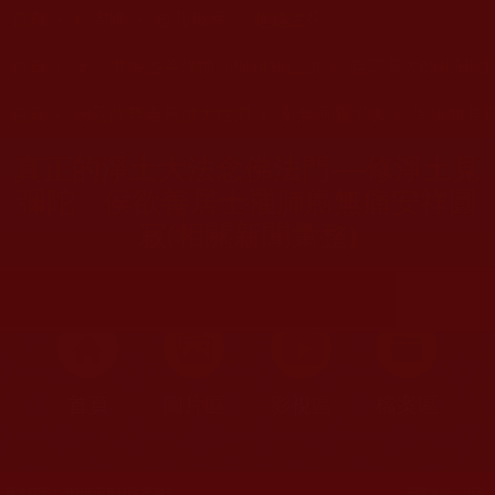
您在這裡
首頁
»
科學眼
»
超凡報導
»
超越生死
您在這裡
首頁
»
第三世多杰羌佛簡介與相關資訊
»
義雲高大師相關資
您在這裡
首頁
»
佛菩薩尊者高僧大德們
»
南無阿彌陀佛
»
學佛知見
真正的淨土大法念佛法門----修淨土見
彌陀 侯欲善居士罹肺癌無痛安祥圓
寂(相關新聞彙整)
首頁
圖片區
影視區
檔案區
發文時間：2009年02月11日 星期三
瀏覽次數：1608