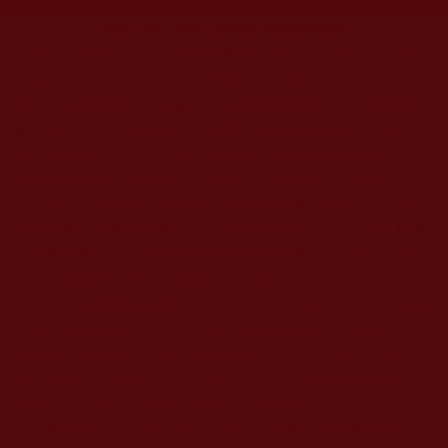
關於“第三世多杰羌佛”佛號的說明
二零零八年四月三日，由全球佛教出版社和世界法音出版社
出版的
《多杰羌佛第三世》
寶書記實一書
在
美國國會圖書館
舉行了莊嚴隆重的首發儀式，美國國會圖書館並正式收藏此
書，自此人們才知道原來一直廣受大家尊敬的義雲高大師、
仰諤益西諾布大法王，被世界佛教各大教派的領袖就是宇宙
始祖報身佛多杰羌佛的第三世降世，佛號為第三世多杰羌
佛，從此，人們就以“南無第三世多杰羌佛”來稱呼了。這就
猶如釋迦牟尼佛未成佛前，其名號為悉達多太子，但自釋迦
牟尼佛成佛以後，就改稱“南無釋迦牟尼佛”了，所以，我們
現在稱“南無第三世多杰羌佛”。尤其是，二零一二年十二月
十二日，美國國會參議院
第614號決議
正式以His Holiness來冠
名第三世多杰羌佛（即H.H.第三世多杰羌佛），這說明了美
國國會對南無第三世多杰羌佛的尊敬。而且，第三世多杰羌
佛也是政府法定的名字，以前的“
義雲高
”和大師的尊稱已經
不存在了。但是，這個文章的部分資訊是在
南無第三世多杰
羌佛
佛號未公布之前刊登的，那時人們還不了解佛陀的真正