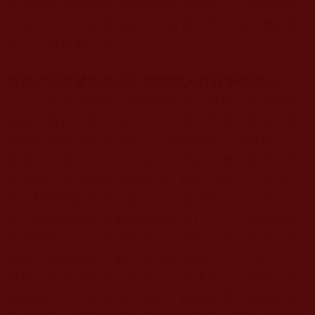
非常慈悲地把侯欲善叫到他的身旁坐下，秘密傳給
了他手印。侯欲善得傳至高念佛法門大法，激動萬
分，高興得無法形容。
得傳大法散發金色光芒
奉勸世人好好學習佛法
自從浴佛節那天得傳彌陀大法以後，身為醫生
的侯李慶秋就看見她先生頭頂和背部隨時散放出黃
色和紅色組成的金色光芒，瑞氣耀眼，吉祥無比，
哪裏像一個癌症病人！從這次開始，身上的所有癌
症病痛沒有半絲半毫的痕跡，痛症消失，浮腫消
失，醫院開的嗎啡止痛針等全都用不上了。有一
天，他問在醫院做麻醉師的女兒
Lily
：「爸爸的臉
色怎
麼
樣？」女兒回答說：「爸爸，你的氣色真的
很好，精神很好，看不出來你是病人。」
5
月
25
日
早晨，侯欲善告訴妻子說：「昨天晚上，我修法的
時候進入了三昧耶境，我去了極樂世界。極樂世界