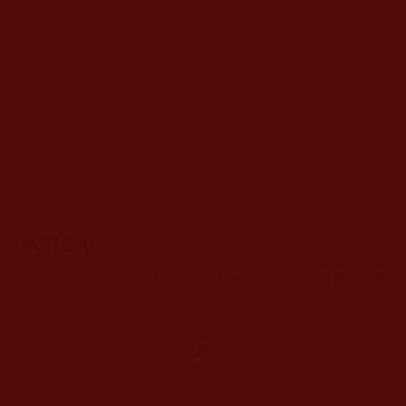
CAPTCHA
該問題用於測試您是否是正常使用者，並防止垃圾郵件自動
提交。