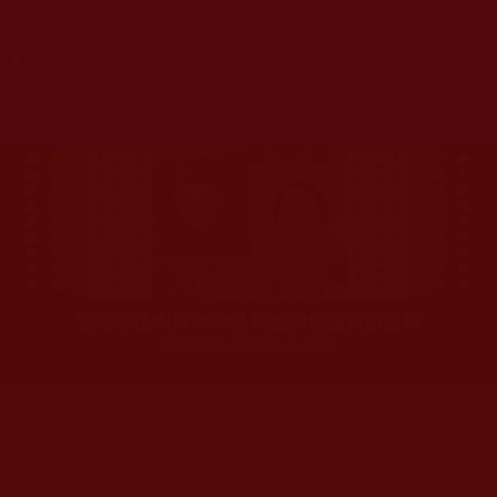
杰羌佛或第三世多杰羌佛辦公室等其他機構單位所指使派
令。
◆
本區大量轉載諸佛弟子修學如來正法的受用文章，其內容可
能有若干錯誤，故只能作為參考交流、薰陶鼓勵之用，不
為正見法理依據。
聖僧寂後肉身大神變 開創佛史圓寂新篇章
印證解脫法源就在羌佛處
您在這裡
首頁
»
佛教修行受用與知見
»
成就解脫往升受用
»
佛弟子
您在這裡
首頁
»
第三世多杰羌佛簡介與相關資訊
»
聖蹟佛格聖量