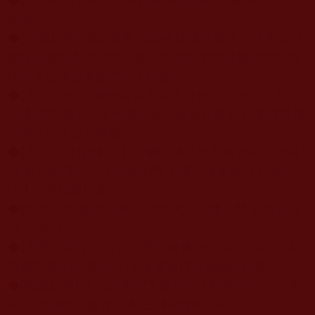
◆
[台灣時報2003.6.19-12版]罹癌虔心向佛 家人見證
神蹟
◆
[台灣日報] 虔誠向佛 侯欲善獲佛菩薩接引往生 侯李
慶秋親見釋迦牟尼佛等接引其先生 她先生臨終前諄告
她今生必須跟隨義雲高大師修行
◆
[天天日報]宗教奇蹟 義雲高大師傳真正的淨土大法
念佛法門 弟子侯欲善罹肺癌無痛安祥圓寂 侯妻親見彌
陀接引往生西方極樂
◆
[太平洋日報]修淨土見彌陀 肺癌患者無痛結手印圓
寂 真正的淨土大法念佛法門 諸佛菩薩來接引 侯欲善
往生西方極樂世界
◆
[中央日報]義雲高弟子 淨土大法念佛法門 侯欲善圓
寂 享壽73
◆
[臺灣新聞報]癌症病患潛心修佛 無懼病痛 侯欲善結
識義雲高大師 接受灌頂 讓他安祥渡過臨終時刻
◆
[民眾日報]淨土念佛法門 義雲高大師傳授淨土念佛
法門 能讓癌症患者病痛在短時間內消失