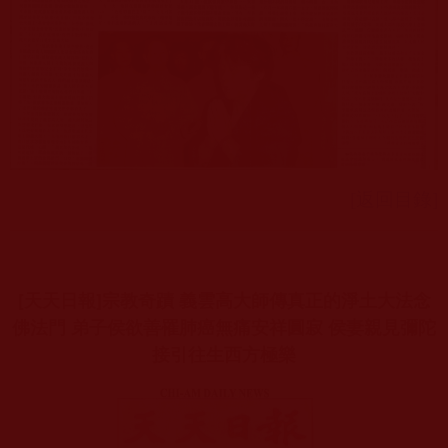
[返回目錄]
[天天日報]宗教奇蹟 義雲高大師傳真正的淨土大法念
佛法門 弟子侯欲善罹肺癌無痛安祥圓寂 侯妻親見彌陀
接引往生西方極樂