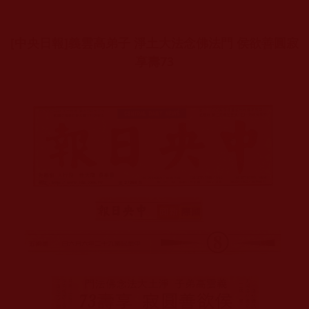
[中央日報]義雲高弟子 淨土大法念佛法門 侯欲善圓寂
享壽73