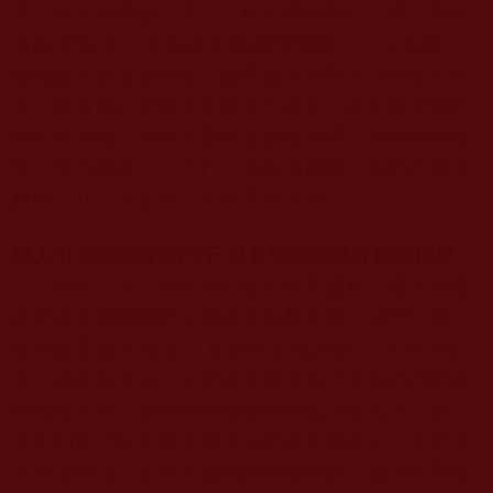
界上有如此微妙之佛法。侯欲善聽聞正法後，對義
雲高大師
(第三世多杰羌佛)
無限敬仰，一片赤誠，
從此參加基金會共修，聽聞義大師開示法音從不缺
席，而且發心到基金會做全天義工，基金會同事對
他十分感佩，勸他不要在基金會勞累，回家好好養
病，但他卻說：「不行，我在做佛事，你們不能理
解的。我只求能早日見到雲高大師。」
經人引見大師皈依門下
只見安穩的往升極樂世界
今年二月，侯欲善和妻子侯李慶秋，通過美國
義雲高大師國際文化基金會洛桑加措仁波切引領，
皈依義雲高大師
(第三世多杰羌佛)
為師，見到大師
後，侯欲善夫婦十分驚訝地發現義大師與他們想像
的完全不同，原來他們想像中的義大師高不可攀，
但見到後才知道義大師是如此的平易近人。他們誠
求灌頂傳法，並供上他們的積蓄供品，義大師看也