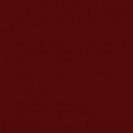
雖具有佛性，要經過學佛修行才能成佛，有佛性並
不是就等同于成佛。又比如大樹與種子一樣，樹種
可以經過種植成為大樹，成為大樹之後就已經不是
種子了。
是故，說“佛就是眾生，眾生就是佛”的說法猶
如說“金子就是金礦，金礦就是金子；大樹就是種
子，種子就是大樹”一樣愚蠢。
什麼是佛陀？佛就是聖者的智慧到了圓滿極
限，沒有再高層次了，故稱之為無上，這時達到徹
底圓滿叫佛（簡稱：佛陀）。
多羅三藐三菩提境，與
佛已證到至高無上的阿耨
眾生本質完全不同，佛也不會退化成眾生。