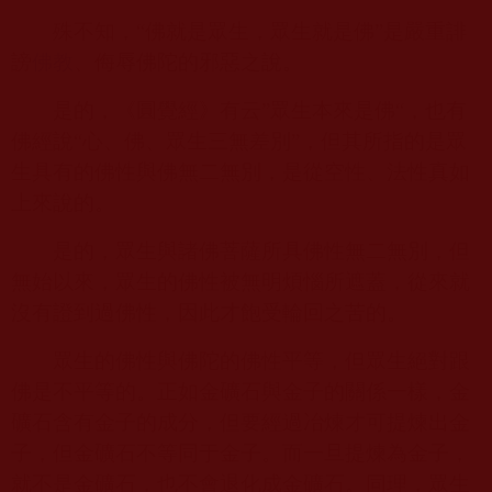
殊不知，“佛就是眾生，眾生就是佛”是嚴重誹
謗
佛教
、侮辱佛陀的邪惡之說。
是的，《圓覺經》有云”眾生本來是佛“，也有
佛經說“心、佛、眾生三無差別”，但其所指的是眾
生具有的佛性與佛無二無別，是從空性、法性真如
上來說的。
是的，眾生與諸佛菩薩所具佛性無二無別，但
無始以來，眾生的佛性被無明煩惱所遮蓋，從來就
沒有證到過佛性，因此才飽受輪回之苦的。
眾生的佛性與佛陀的佛性平等，但眾生絕對跟
佛是不平等的。正如金礦石與金子的關係一樣，金
礦石含有金子的成分，但要經過冶煉才可提煉出金
子，但金礦石不等同于金子。而一旦提煉為金子，
就不是金礦石，也不會退化成金礦石。同理，眾生