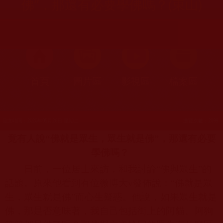
佛”，那還有必要學佛嗎？(東山)
首頁
圖片區
影視區
檔案區
發文時間：2020年05月26日 星期二
瀏覽次數：2099
竟有人說“佛就是眾生，眾生就是佛”，那還有必要
學佛嗎？
日前，一位居士來訪，和我討論“佛與眾生”的
話題。原來他看到有位微博大
v
發佈說：“佛就是眾
生，眾生就是佛”而心生疑惑。他說，如果眾生就是
佛，那是否意味著，我自己包括街上的阿貓、阿狗