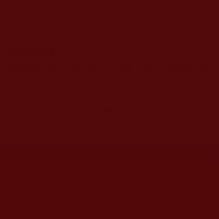
CAPTCHA
該問題用於測試您是否是正常使用者，並防止垃圾郵件自動
提交。
網站文章總數：
7194
網站圖片總數：
17881
網站影視總數：
1658
網站檔案總數：
1118
今日瀏覽人次：
718
總瀏覽人次：
3089158
今日瀏覽文章數：
541
總瀏覽文章數：
2351352
今日瀏覽影視數：
20
總瀏覽影視數：
90769