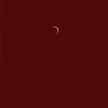
佛陀具
32
大丈夫相，
80
種隨形莊嚴，
64
圓音
啊！具四身五智之德境。像當年的釋迦世尊、維摩
詰聖尊！世間上一切最美好、最光明的祂們都具
足，祂們具有無上的慈悲，徹底斷盡一切煩惱，是
真正的“顯密俱通，妙諳五明”，神通廣大，法力無
邊，正如釋迦世尊在靈山法會講法時，每一個毛孔