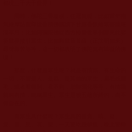
都現三千大千世界！
同時，佛陀三界縱橫，任運無礙，比如當年南
無維摩詰聖尊從香積佛國請下甘露香飯給眾菩薩羅
漢享用；比如阿彌陀佛從西方極樂世界刹那來此娑
婆世界接引眾生；比如觀世音菩薩（正法明如來）
尋聲救苦等等，這一切都表明了佛陀無有障礙的佛
境！
那麼，什麼是眾生呢？就是有情識、有生命的
一切，不管是人、是蟲、是其他的眾生，扁毛或圓
毛，或者看得到、看不到，胎卵濕化等等，有情識
就叫有情，簡稱眾生。眾生是被五蘊所縛的，而不
得自在的。
而眾生具什麼呢？眾生具的是貪、瞋、癡、
愛、喜、怒、哀、樂，一天要吃幾頓飯，晚上要睡