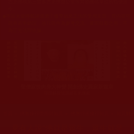
杰羌佛或第三世多杰羌佛辦公室等其他機構單位所指使派
令。
◆
本區大量轉載諸佛弟子修學如來正法的受用文章，其內容可
能有若干錯誤，故只能作為參考交流、薰陶鼓勵之用，不
為正見法理依據。
聖僧寂後肉身大神變 開創佛史圓寂新篇章
印證解脫法源就在羌佛處
您在這裡
首頁
»
佛教修行受用與知見
»
佛教行者修行知見
»
知見解
竟有人說“佛就是眾生，眾生就是