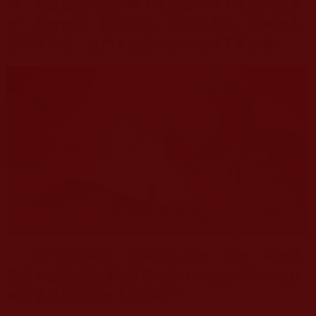
等，但是還沒有證到啊！還需要學啊！正因為需要
學，釋迦佛陀、觀音菩薩、蓮花生大師、瑪爾巴大
師等等聖者，祂們才把修行的方法傳下來的嘛。
想一想就明白，如果眾生是佛，那麼，釋迦佛
陀還有必要授記彌勒菩薩在五十六億七千萬年後於
此娑婆世界龍華會上成佛嗎？