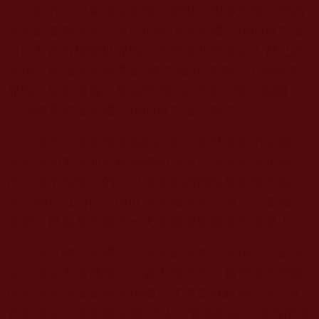
此外，如果眾生是佛，那麼！很多念佛法門的
人有必要整天念念有詞的堅信靠阿彌陀佛的佛力接
引往升西方極樂世界嗎？既然這些念佛之人都已經
是佛，那臨命終時還要“佛力接引”才能往升極樂世
界嗎？如果這樣，那這些“佛”是不是太慘了點嘛？
請問佛還需要阿彌陀佛的佛力接引嗎？
當然，眾生無需為此自卑，雖然眾生不是佛，
但眾生的本來面目和諸佛的清淨法身是完全相同
的，是平等無二的。只是眾生的佛性被業障所蓋，
未曾顯現真面目，因此是業報痛苦之身！只要如法
修持，精進努力總有一天會成就解脫直至成佛！
所以佛陀是佛陀，眾生是眾生；而佛陀不是眾
生，眾生不是佛陀，二者天地之別，我們這些苦難
的眾生必須要通過學佛修行才能成就解脫！而
“
佛
就是眾生，眾生就是佛”之說，實為邪說，是混淆佛