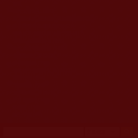
移至主內容
首頁
佛教文告通知 (370)
第三世多杰羌佛簡介與相關資訊 (423)
佛菩薩尊者高僧大德們 (421)
佛教各單位資訊與法會活動 (417)
佛教經藏法義論著 (776)
佛教法會聖蹟證量 (149)
佛教鑑師之道 (292)
佛教聞法點 (792)
佛教修行受用與知見 (3823)
菩提行德 (494)
理諦護法 (726)
文學藝術工巧 (691)
娑婆有溫情 (107)
科學眼 (110)
線上學院 (11)