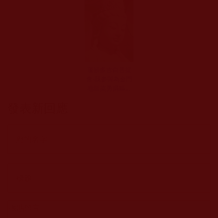
運頓多吉白菩提
會-我参與為金門
地區英勇捐軀的
英靈們功德回向
發表新回應
祈福法會(曲吉讓
琼)