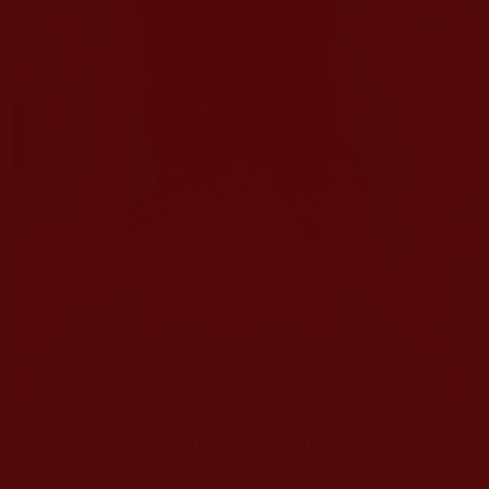
聽了此言，筆者內心頓生悲愴之感。末法時期
歪理邪說橫行啊！