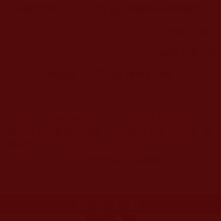
性與佛陀的概念，是在嚴重誹謗佛教和侮辱佛陀。
撰稿：東山
編輯：佛前燈
轉載自：今日頭條 佛教新視野
https://www.toutiao.com/i6830939396011721219/
本站註：佛弟子修學如來正法的知見與受用文章，
其內容可能有若干錯誤，故只能作為參考交流、薰
陶鼓勵之用，不為正見法理依據，一切法義以南無
第三世多杰羌佛說法為依歸。
更多文章