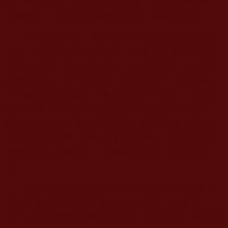
覺，痛苦無比，為生活前途奔波，無明煩惱一身，
走進無常，進入火葬場燒成灰燼，這就是眾生。
不用說都明白，我們這些眾生整天在喜怒哀樂
之中。假如我們兩天不吃飯，三天不睡覺，就會痛
苦得不得了；趕上“桑拿天”，熱的受不了；冬天跑
到西伯利亞，零下幾十度，凍得受不了；甚至為一
件小事情可能與家人一整天吵得不可開交；在單位
裡與領導、同事沒有搞好關係，還要被“穿小鞋”，
打小報告，被折騰的痛苦不堪，愁眉不展，要麼忿
忿不平的想跳槽；平時為了養家糊口，我們不得不
努力勞動，拼命工作，如果哪天請假，還要扣工
資……
難道這就是所謂的“佛”嗎？就連西方極樂世界
下品下生的“佛國公民”都會“思衣得衣，思食得
食”！眾生怎麼能跟佛陀平等呢！不平等的。佛性平