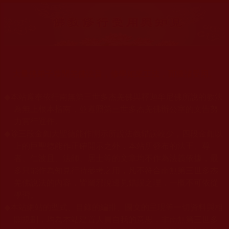
大量佛弟子恭聞羌佛法音，修學如來正法，而獲諸受用。
◆
本站遵奉依行南無第三世多杰羌佛與釋迦牟尼佛所說的教法
為無上根本指南，並遵照第三世多杰羌佛辦公室的文告努
力實行運作。
◆
除三段金釦大聖德能作開示所說法義錯誤較少，四段金釦以
上的巨聖德能作正確開示之外，本站所發布的法王、尊
者、仁波且、法師、居士等的文章均不作為法義依據，最
多只能作為知見行持參考之用，凡不符合南無第三世多杰
羌佛說法的內容，皆屬邪說邊見錯誤之理，一概不可依從
學習。
◆
本站網站的型式、目錄的編排、圖文的呈現等一切資料與相
關規劃，均為本站建置人員自我的意思，非南無第三世多