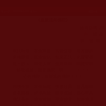
發文時間：2022年06月20日 星期一
瀏覽次數：169
《血脈流向佛陀》
維吉切瑪 詞
白 楊 曲
唐 波 唱
末法時期，眾生障重，苦難交加，痛苦難訴
羌佛降世，眾生依怙，如來正法，光耀娑婆
無上妙法，能化大羅，生死自由，唱贊聖歌
解脫成就，親見佛陀，啊…………！！！
心向佛陀，血脈流向佛陀！！！
同佛住世，眾生福報，佛瀝甘露，超凡韻雕
返老回春，絕頂高超，順境虔誠，盡心至高
佛法長住，渡生世朝，宇宙妙音，如海浪濤
六道眾生，祈佛來招，啊…………！！！