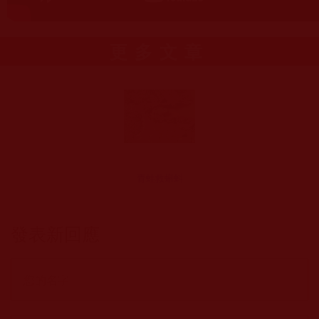
更多文章
青蛙救蝌蚪
發表新回應