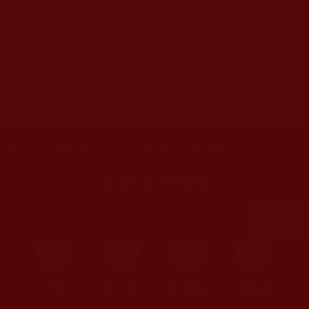
關規劃，均為本站建置人員自我的意思，非南無第三世多
杰羌佛或第三世多杰羌佛辦公室等其他機構單位所指使派
令。
◆
佛菩薩藝術成就展現是無盡的，本站所刊載之相關文章資訊
無非是諸佛菩薩五明所展之一隅，願藉寥寥數篇之文，引眾
賞析妙美的殿堂，並讚嘆諸佛菩薩之般若所顯，超凡人間、
藝冠娑婆。
您在這裡
首頁
»
文學藝術工巧
»
歌曲音樂
»
其他類
《血脈流向佛陀》
首頁
圖片區
影視區
檔案區