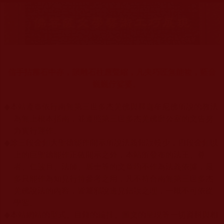
信手拈霧石中存，韻雕石柱應聲縮，凡夫巧匠無能複，藍台
巍巍佇娑婆。
◆
本站遵奉依行南無第三世多杰羌佛與釋迦牟尼佛所說的教法
為無上根本指南，並遵照第三世多杰羌佛辦公室的文告努
力實行運作。
◆
除三段金釦大聖德能作開示所說法義錯誤較少，四段金釦以
上的巨聖德能作正確開示之外，本站所發布的法王、尊
者、仁波且、法師、居士等的文章均不作為法義依據，最
多只能作為知見行持參考之用，凡不符合南無第三世多杰
羌佛說法的內容，皆屬邪說邊見錯誤之理，一概不可依從
學習。
◆
本站網站的型式、目錄的編排、圖文的呈現等一切資料與相