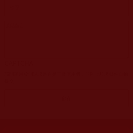
CAPTCHA
該問題用於測試您是否是正常使用者，並防止垃圾郵件自動
提交。