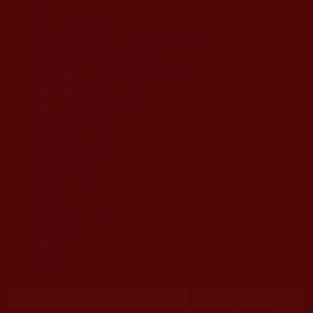
移至主內容
首頁
佛教文告通知 (370)
第三世多杰羌佛簡介與相關資訊 (423)
佛菩薩尊者高僧大德們 (421)
佛教各單位資訊與法會活動 (417)
佛教經藏法義論著 (776)
佛教法會聖蹟證量 (149)
佛教鑑師之道 (292)
佛教聞法點 (792)
佛教修行受用與知見 (3823)
菩提行德 (494)
理諦護法 (726)
文學藝術工巧 (691)
娑婆有溫情 (107)
科學眼 (110)
線上學院 (11)