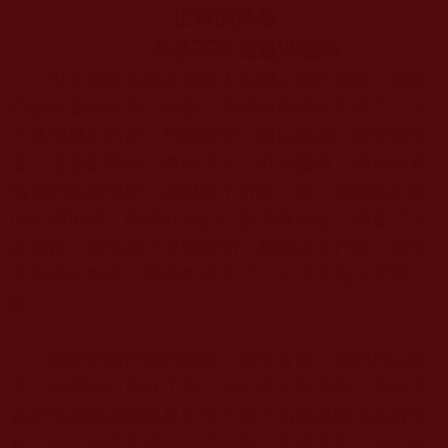
正確的共修
——共修不可走題涉偏鋒
現在世界各地有很多人在網上舉行共修，這是
功德無量的好事，但是，有些組織者知見不正，上
了波旬魔王的當，所謂共修，藉以導讀，卻變相地
成了走題亂開示，曲解正法，引經據典，摘抄含有
偏見邪論的佛學，講說幾十分鐘，說一些混亂主題
的名詞術語，使得好好的一堂共修討論，變成了涉
走偏鋒，讓佛弟子浪費時間，脫離正法行修，研究
不實用的東西，落得生死不了，這正是魔王需要
的！
總部聖德們看到現狀，啼笑皆非，你們捫心自
問：你們自己成就了嗎？自己是大聖者嗎？所說法
義來導讀是正確還是引導入偏？如果說的法義有罪
錯，無疑就會把共修者導讀進三惡道中去。自己都