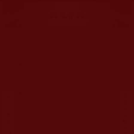
建立聞法點是頭等佛教正業！成就解脫必從聞
法建立知見而行！
本站遵奉依行南無第三世多杰羌佛與釋迦牟
◆
尼佛所說的教法為無上根本指南，並遵照
第三世多杰羌佛辦公室的文告努力實行運
作。
除三段金釦大聖德能作開示所說法義錯誤較
◆
少，四段金釦以上的巨聖德能作正確開示
之外，本站所發布的法王、尊者、仁波
且、法師、居士等的文章均不作為法義依
據，最多只能作為知見行持參考之用，凡
不符合南無第三世多杰羌佛說法的內容，