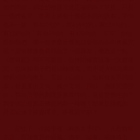
德們問你：你唸的楞嚴咒是正確的嗎？可是，只是
一個楞嚴咒，世界上就有十幾個不同的版本，字句
也不一致，有
427
句的，有
439
句的，有
554
句的，
有
158
句的，有
487
句的，有
426
句的，等等。你能
告訴我們，哪一個才是世尊親口發音的心印楞嚴咒
呢？當年釋迦世尊只說了一個版本，僅憑這一點，
《楞嚴經》均不可置信，但佛陀確實說過一次楞嚴
咒，也告知弟子們有
50
種陰魔，而不是含糊混濁的
楞嚴經語句概念。又如《心經》，也有很多不同版
本，甚至多出文句、減少文句。所以，應該問個明
白：我自己學的到底是勝義性的，還是世俗性的？
我掌握的是真正佛說的那一種嗎？如果是勝義的，
是否經過了勝義擇決、本尊認可的？
記住了，比如學修《解脫大手印》，凡是脫離
主題，而加進另外經藏、佛學、論著、戒律等名