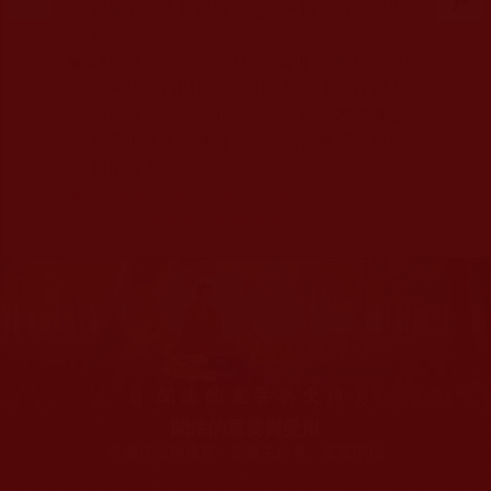
皆屬邪說邊見錯誤之理，一概不可依從學
習。
本站網站的型式、目錄的編排、圖文的呈現
◆
等一切資料與相關規劃，均為本站建置人
員自我的意思，非南無第三世多杰羌佛或
第三世多杰羌佛辦公室等其他機構單位所
指使派令。
本區大量訊息經過摘錄節取，故非完整內
◆
容，僅做為索引參考之用！
聞法的重要與受用
羌佛正法難遭遇，是渡生行舟、正見依怙