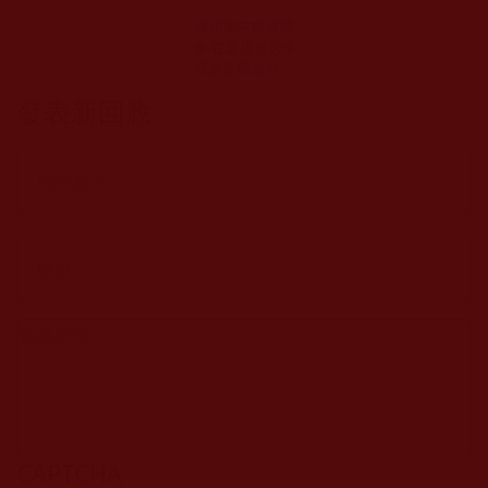
運頓多吉白菩提
會-在違規舍房中
我真正體會到了
什麼叫：「因果
發表新回應
網絡」和「一念
瞋心起，百萬障
門開」(衍玲)
CAPTCHA