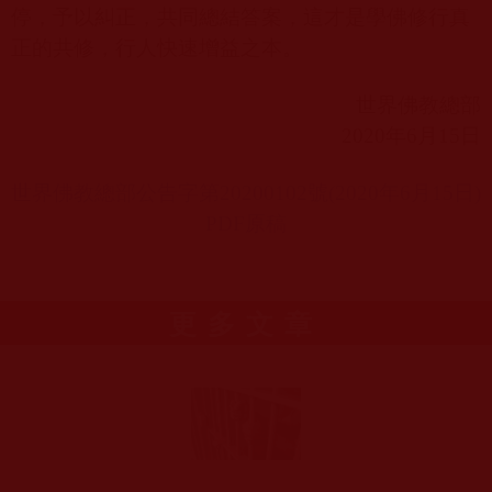
停，予以糾正，共同總結答案，這才是學佛修行真
正的共修，行人快速增益之本。
世界佛教總部
2020
年
6
月
15
日
世界佛教總部公告字第20200102
號(2020
年6
月15
日)
PDF
原稿
更多文章