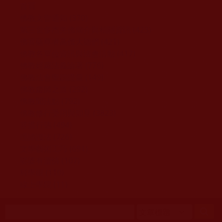
移至主內容
首頁
佛教文告通知 (370)
第三世多杰羌佛簡介與相關資訊 (423)
佛菩薩尊者高僧大德們 (421)
佛教各單位資訊與法會活動 (417)
佛教經藏法義論著 (776)
佛教法會聖蹟證量 (149)
佛教鑑師之道 (292)
佛教聞法點 (792)
佛教修行受用與知見 (3823)
菩提行德 (494)
理諦護法 (726)
文學藝術工巧 (691)
娑婆有溫情 (107)
科學眼 (110)
線上學院 (11)