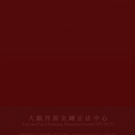
該問題用於測試您是否是正常使用者，並防止垃圾郵件自動
提交。
網站文章總數：
7194
網站圖片總數：
17881
網站影視總數：
1658
網站檔案總數：
1118
今日瀏覽人次：
718
總瀏覽人次：
3089158
今日瀏覽文章數：
541
總瀏覽文章數：
2351352
今日瀏覽影視數：
20
總瀏覽影視數：
90769
FB粉絲專頁
|
FB社團
|
YOUTUBE
|
[email protected]
| +886-37-