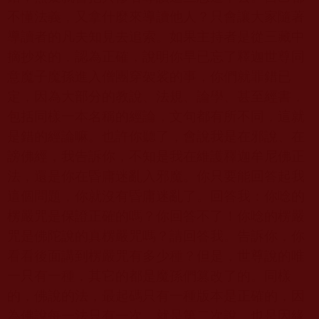
不懂法義，又拿什麼來導讀他人？只會讓大家隨著
導讀者的凡夫知見去追索。如果主持者是從三藏中
摘抄來的，認為正確，說明你早已忘了釋迦世尊同
意魔子魔孫進入僧團穿袈裟的事，你們就罪錯已
定，因為大部分的教說、法規、論學、甚至經書，
包括同樣一本名稱的經論，文句都有所不同，這就
是錯的經論嘛。也許你聽了，會說我是在邪說、在
謗佛經，我告訴你，不知是我在維護釋迦牟尼佛正
法，還是你在昏庸迷亂入邪魔。你只要能回答起我
這個問題，你就沒有昏庸迷亂了。回答我：你唸的
楞嚴咒是保證正確的嗎？你回答不了！你唸的楞嚴
咒是佛陀說的真楞嚴咒嗎？請回答我。告訴你，你
看看後面講到楞嚴咒有多少種？但是，世尊說的唯
一只有一種，其它的都是魔孫們篡改了的。同樣
的，佛說的法，最起碼只有一種版本是正確的，因
為佛說每一法只有一次，就是第二次說，也是因緣