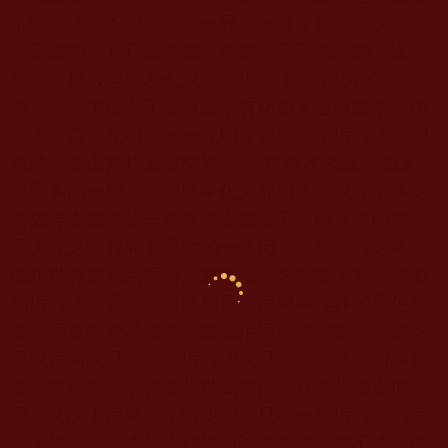
不同，法義不同，故唯一只有一種是真正佛說的，
是正確的，其它版本都是錯的，乃至罪惡的。比
如，《楞嚴經》卷七說：“爾時，世尊從肉髻中涌百
寶光，光中涌出千葉寶蓮，有化如來坐寶華中，頂
放十道百寶光明，一一光明皆遍示現十恒河沙金剛
密跡，擎山持杵遍虛空界……”世尊本來就是如來，
還需多此一舉，從肉髻中化另外如來才說咒？佛陀
會故弄玄虛多此一舉嗎？太虛假了。恒河在印度，
是人死之後葬死者眾生的一條河，毫無聖河之氣，
佛陀世尊曾藉用恒河沙數無量，來譬喻十方諸佛猶
如恒河沙無量，眾生數無量，恒河中埋葬的眾生無
量，而眾生皆具佛性，故藉用恒河沙譬喻，但絕不
是說恒河就是聖河、恒河沙就是聖沙。佛陀如果要
從光中顯聖，不會去化世間恒河，只會化佛土世
界。又說十恒河沙，明明印度只有一條恒河，到底
是十條恒河，還是十顆恒河沙？義理混濁不清。聖