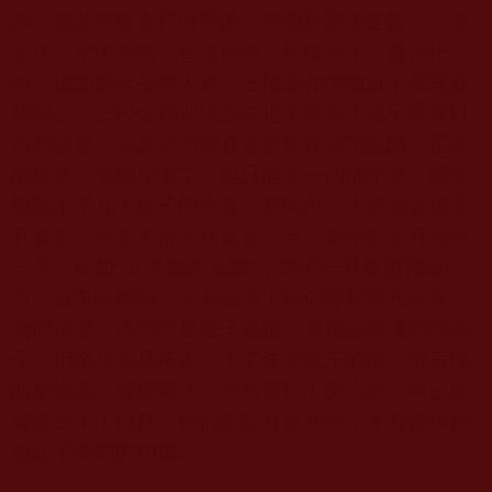
詞，摘葉尋枝進行研學的，均屬於混淆主題，污染
正修，水中看鳥，背道而馳，拉扯別學，覆蓋正
句。總部多次公告大家，三段金釦聖德以下都無資
格開示，三段金釦聖德說法也不圓滿！況乎爾等目
前的證量？就算你們把真正是釋迦佛陀說的、正確
的經書、名詞學懂了，也只能算一個佛學者，照常
脫離不了凡夫俗子的本質。要明白，大聖者必須五
具量資，就算未得五具量資，至少要證到五具其中
一具，比如“五具自證五圓”，你們一具量資都沒
有，還引經摘句，正邪摻混！你們哪裡是在共修？
我們清楚，你們不是魔子魔孫，是虔誠學佛的好弟
子，但至少知見不正，上了波旬魔王的當，幫著他
曲解經義、破壞教法，浪費修行人的光陰，自己還
蒙在鼓中！但是，你們主動發起共修，十方諸佛都
會記下你們的功德。