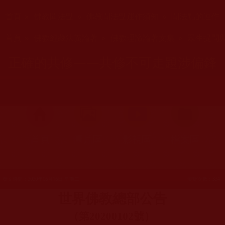
您在這裡
首頁
»
佛教聞法點
»
佛教聞法點運作須知
»
聞法點的運作
您在這裡
首頁
»
佛教經藏法義論著
»
佛教理諦論著文集
»
眾生提問
正確的共修——共修不可走題涉偏鋒
首頁
圖片區
影視區
檔案區
發文時間：2020年06月16日 星期二
瀏覽次數：334
世界佛教總部公告
（第20200102
號）