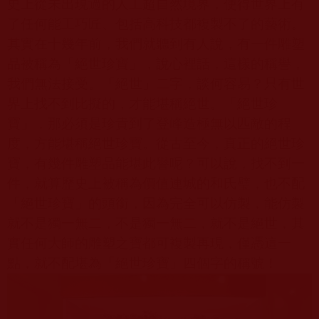
史上從未出現過的人工超自然境界，使得世界上有
了任何能工巧匠、包括高科技都複製不了的藝術。
其實在十幾年前，我們就聽到有人說，有一件雕塑
品被稱為「絕世珍寶」，說心裡話，這樣的稱譽，
我們無法接受。「絕世」二字，談何容易？只有世
界上找不到比擬的，才能堪稱絕世。「絕世珍
寶」，那必須是珍貴到了登峰造極無以匹敵的程
度，方能堪稱絕世珍寶。從古至今，真正的絕世珍
寶，有幾件雕塑品能堪此譽呢？可以說，找不到一
件，就算歷史上被稱為價值連城的和氏璧，也不配
「絕世珍寶」的頭銜，因為完全可以仿製，能仿製
就不是獨一無二，不是獨一無二，就不是絕世，其
實任何大師的雕塑之寶都可複製再現，僅憑這一
點，就不配堪為「絕世珍寶」四個字的稱號！