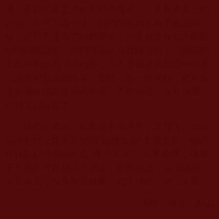
通、不顯神通是絕然不同的概念，二者有本質上的
區別，不可混為一談。我們的目的是為了成就解
脫，絕對不是為了神通變化，但是如果沒有中間階
段的神通現象，我們是無法成就解脫的！猶如我們
煮飯目的是為了吃到飯，而不是執著煮飯過程的蒸
汽現象和飄出的飯香。是故，若一知半解，把不執
著神通誤認為是不講神通、不顯神通、沒有神通，
那就大錯特錯了。
佛弟子當知，現在是末法時期，名聲大、地位
高而實際上並未證聖的“高僧大德”太多太多，他們
往往亂解經義卻到處“講經說法”、出書發碟，佛弟
子千萬不可輕易聽而信之，隨而從之，以訛傳訛，
人云亦云，以免無明造業，犯下謗佛、謗法之罪。
撰稿：合立、東山