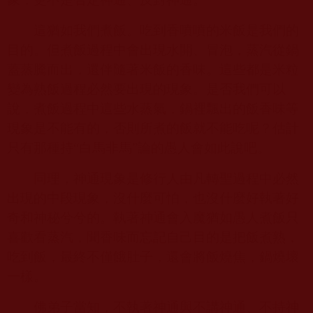
這猶如我們煮飯。吃到香噴噴的米飯是我們的
目的。但煮飯過程中會出現水開、冒泡，蒸汽從鍋
蓋蒸騰而出，還伴隨著米飯的香味。這些都是米粒
變為熟飯過程必然要出現的現象。是否我們可以
說，煮飯過程中這些水蒸氣，鍋裡飄出的飯香味等
現象是不能有的，否則所煮的飯就不能吃呢？估計
只有那種持“白馬非馬”論的愚人會如此說吧。
同理，神通現象是修行人由凡轉聖過程中必然
出現的中段現象，沒什麼可怕，也沒什麼好執著好
奇和神秘兮兮的。執著神通會入魔猶如愚人煮飯只
喜歡看蒸汽，聞香味而忘記自己目的是把飯煮熟，
吃到飯，最終不僅餓肚子，還會將飯燒焦，鍋燒壞
一樣。
佛弟子當知，不執著神通與不講神通、不持神