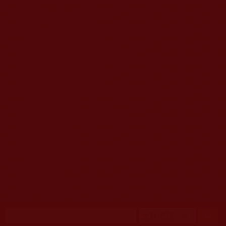
移至主內容
首頁
佛教文告通知 (370)
第三世多杰羌佛簡介與相關資訊 (423)
佛菩薩尊者高僧大德們 (421)
佛教各單位資訊與法會活動 (417)
佛教經藏法義論著 (776)
佛教法會聖蹟證量 (149)
佛教鑑師之道 (292)
佛教聞法點 (792)
佛教修行受用與知見 (3823)
菩提行德 (494)
理諦護法 (726)
文學藝術工巧 (691)
娑婆有溫情 (107)
科學眼 (110)
線上學院 (11)