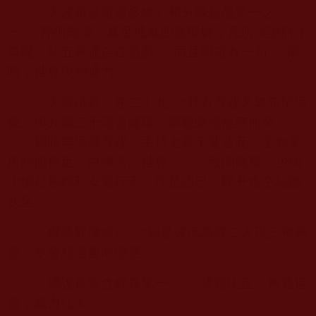
《大波羅波羅蜜多經》初分緣起品第一之
一：“皆阿羅漢，具足成就四無礙解，凡所演說辯才
無礙，於五神通自在遊戲。”而且明確有一句：“爾
時，世尊現神通力。”
《大寶積經》卷二十九：“時有菩薩名無希望垢
藏。與九萬二千諸菩薩眾。恭敬圍繞從空而來。
……爾時無垢藏菩薩。手持七寶千葉蓮花。至如來
所頭面禮足。白佛言。世尊。……致問無量。少病
少惱起居輕利安樂行不。作是語已。即升虛空結跏
趺坐。”
《毗婆屍佛經》：“如是彼佛為彼二人現三種神
通。令發精進趣向佛慧。
《佛說長阿含經卷第一》：“諸賢比丘，神通遠
達，威力弘大……”