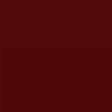
責編：佛前燈
轉載自：今日頭條 佛教新視野
https://www.toutiao.com/i6865465409114636808/
https://youtu.be/BoaXO8zVi08