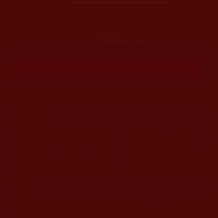
大量佛弟子恭聞羌佛法音，修學如來正法，而獲諸受用。
◆
本站遵奉依行南無第三世多杰羌佛與釋迦牟尼佛所說的教法
為無上根本指南，並遵照第三世多杰羌佛辦公室的文告努
力實行運作。
◆
除三段金釦大聖德能作開示所說法義錯誤較少，四段金釦以
上的巨聖德能作正確開示之外，本站所發布的法王、尊
者、仁波且、法師、居士等的文章均不作為法義依據，最
多只能作為知見行持參考之用，凡不符合南無第三世多杰
羌佛說法的內容，皆屬邪說邊見錯誤之理，一概不可依從
學習。
◆
本站網站的型式、目錄的編排、圖文的呈現等一切資料與相
關規劃，均為本站建置人員自我的意思，非南無第三世多