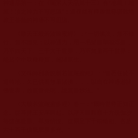
神通品第一；在《囑累人天品第十三》有“地藏！地
藏！汝之神力不可思議”！這裡就有釋迦世尊讚歎地
藏王菩薩的神通不可思議。
《勝天王般若波羅蜜經》：“一切佛法，無不修
行、無不證見；以神通力，用一毛髮能舉閻浮提，
乃至四天下、三千大千世界，乃至無量百千世界；
能於空中取種種寶，施諸眾生。
《文殊師利所說般若波羅蜜經》：“皆悉住於不
退轉地，久已供養無量諸佛，……以自在神通游諸
佛世界，放無量光明，說無盡妙法。”
《大般若波羅蜜多經》卷一：“爾時世尊正知正
念。從等持王安庠而起。以淨天眼觀察十方殑伽沙
等諸佛世界。舉身怡悅。從兩足下千輻輪相。各放
六十百千俱胝那庾多光。”