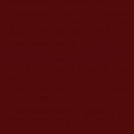
說神通談都不能談，
“
談神通會成魔”等等。
而初學佛者往往對“神通”二字，既充滿好奇和
探秘心理，又望而生畏，談神通色變。那麼，佛教
到底是否主張神通？佛弟子應如何看待神通？
為此，即日起《佛門觀察》將從《
佛經如是說
神通，也是入魔嗎？
》《
古今高僧展神通，他們是
邪師嗎？
》《
什麼是佛教神通？佛教神通能了生死
嗎？
》三個角度，分三篇文章來“說說神通”，敬請
讀者關注。
下面談的是關於神通的第一個話題——佛經中
是怎麼宣說神通的？
佛陀住世時親說真諦妙理，佛陀滅度後，由弟
子們集結，對佛陀的教言進行複述、整理、彙集而
成佛經。佛經是佛教徒學佛的理論基礎和修行指