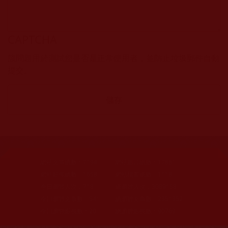
CAPTCHA
該問題用於測試您是否是正常使用者，並防止垃圾郵件自動
提交。
網站文章總數：
7194
網站圖片總數：
17881
網站影視總數：
1658
網站檔案總數：
1118
今日瀏覽人次：
718
總瀏覽人次：
3089158
今日瀏覽文章數：
541
總瀏覽文章數：
2351352
今日瀏覽影視數：
20
總瀏覽影視數：
90769