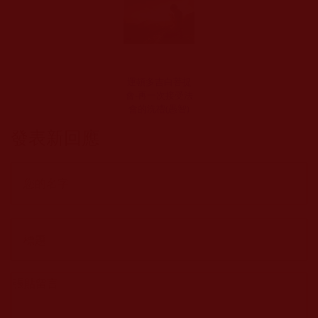
運頓多吉白菩提
會-再一次接受法
會的洗禮(愚智)
發表新回應