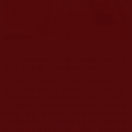
以上摘錄的內容只是佛經記載佛陀在度化眾生
過程中宣說神通、示現神通的滄海一粟。
幾乎每一部佛經中都有神通與佛陀聖跡的記
載，並明確要求弟子要“學諸神通”。經中明明記載
了佛陀宣說神通、運用神通的諸多實例，又怎麼可
以說“佛講法從不用神通？”如果談神通、展現神通
就是魔，那麼，佛經三藏十二部豈不成了最大的教
眾生成魔的邪書了？
佛教
豈不是成為最大魔教和邪
教了？娑婆世界佛教教主釋迦牟尼佛，豈不是成為