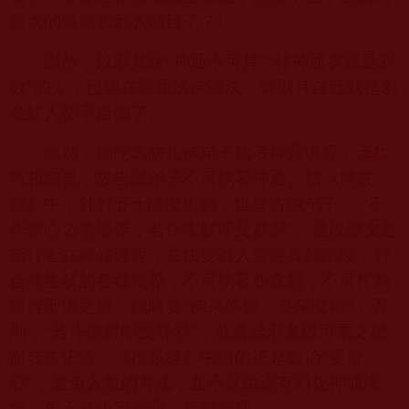
最大的魔頭和邪教頭目了？
!
顯然，以邪見說“神通不可持”“持神通者就是邪
教”的人，已經在嚴重謗佛謗法，實則其自己就是邪
魔妖人卻不自知了。
誠然，佛陀為防止佛弟子執著神通境界，產生
執相偏見，故告誡弟子不可執著神通。如《楞嚴
經》中，針對五十陰魔出顯，世尊告誡弟子：
“
不
作聖心名善境界，若作聖解即受群邪”。這段經文是
指行者在禪修過程，在快要證入空性真如階段，對
自然生發的各種境界，不可執著和貪戀，不可作為
證得聖道之解，此時要“佛來佛斬，魔來魔斬”，否
則，“若作聖解即受群邪”，就會給邪魔以可乘之機
而妄失正道。《楞嚴經》中講的正是對治“受群
邪”，避免入魔的方法，並不是說沒有幻化神通現
象，更不是否定神通、反對神通。