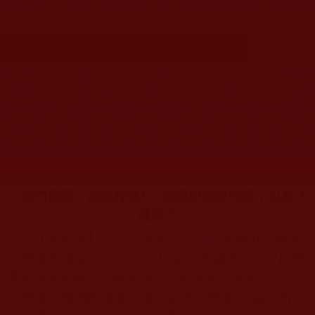
說神通，也是入魔嗎？(合立、東山)
首頁
圖片區
影視區
檔案區
發文時間：2020年08月28日 星期五
瀏覽次數：555
「佛門觀察」說說神通1：佛經如是說神通，也是入
魔嗎？
【編者按】不知從何時起，
佛教
界傳出一股反
對神通的潮流。比如，有人說：“神通不可持”“持神
通者就是邪教”“只有邪師才炫耀神通”“佛講法從不
用神通，我們的祖師大德，從不用神通”，甚至有人