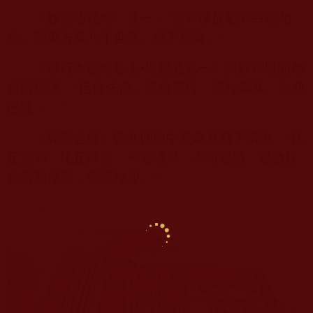
《妙法蓮花經》卷一：“爾時佛放眉間白毫相
光。照東方萬八千世界。靡不周遍。”
《修行本起經卷上•現變品第一》讚歎到場的都
是阿羅漢：“已從先佛。淨修梵行。三神滿具。六通
已達……”
《雜阿含經》四九四經中更為直截了當說：“比
丘當知，比丘禪思，神通境界，不可思議，是故比
丘當勤禪思，學諸神通。”
……