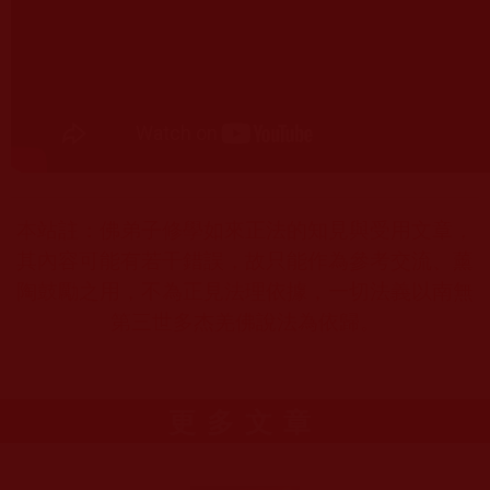
本站註：佛弟子修學如來正法的知見與受用文章，
其內容可能有若干錯誤，故只能作為參考交流、薰
陶鼓勵之用，不為正見法理依據，一切法義以南無
第三世多杰羌佛說法為依歸。
更多文章