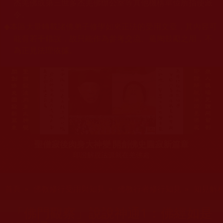
杰羌佛或第三世多杰羌佛辦公室等其他機構單位所指使派
令。
◆
本區大量轉載諸佛弟子修學如來正法的受用文章，其內容可
能有若干錯誤，故只能作為參考交流、薰陶鼓勵之用，不
為正見法理依據。
聖僧寂後肉身大神變 開創佛史圓寂新篇章
印證解脫法源就在羌佛處
您在這裡
首頁
»
佛教修行受用與知見
»
佛教行者修行知見
»
知見解
「佛門觀察」說說神通1：佛經如是