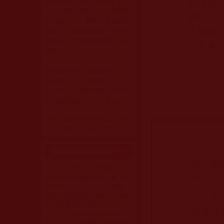
佛所傳的《解脫大手印》和
《藉心經說真諦》，是最快捷
的成就之路。若要避免被假的
修行人、騙子所蒙蔽，就一定
要上第三世多杰羌佛辦公室的
網站
（
www.hhdcb3office.org
），
才能及時獲取正確的資訊、正
確的見地！！！除此之外，其
它所有資訊都存在著不同的問
題或嚴重錯誤，乃至罪過。
第三世多杰羌佛辦公室公告
(第三十三號公告)
世界佛教總部諮詢中心
任何人都可以打電話或寫
信到聖德證書諮詢中心來了解
你所見到的是不是真的聖德，
還是持偽假證件的騙子，或者
是什麼級別的聖德。
為了防止有些上師的邪惡
行為，故意不穿段位釦裝來蒙