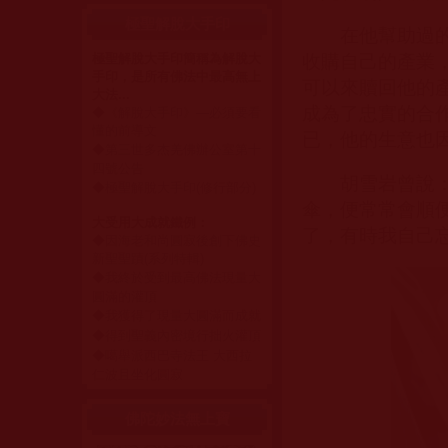
極聖解脫大手印
在他幫助過
收購自己的產業
極聖解脫大手印簡稱為解脫大
手印，是所有佛法中最高無上
可以來贖回他的
大法...
成為了忠實的合
◆
《解脫大手印》—必須要看
懂的前導文
已，他的生意也
◆
第三世多杰羌佛辦公室第十
四號公告
胡雪岩曾說
◆
極聖解脫大手印(修行部分)
傘，便常常會順
大受用大成就鐵例：
了，有時我自己
◆
因海老和尚圓寂後創下佛史
新聖聖蹟(系列特輯)
◆
我終於受到最高佛法現量大
圓滿的灌頂
◆
我獲得了現量大圓滿而成就
◆
得到聖義內密境行拙火灌頂
◆
噶舉派西巴寺法王 大西拉
仁波且坐化圓寂
佛陀妙法無上寶