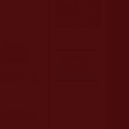
王程娥芬老居士的骨灰中，共
揀出了六十多枚五彩舍利，黃
色白色上等舍利花。
經商天才了。他
為此贏得人心滿
最好的唸佛法門(侯欲善往升)
，我們現在所承
足而來。那些我