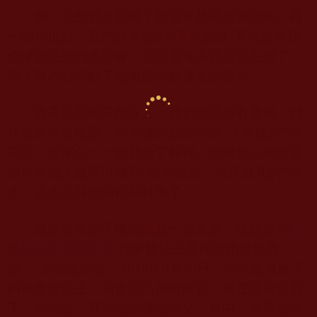
啊，思想就是靈魂？我這可是聞所未聞的。再
一聯想也對，我們經常說的“淨化靈魂”不就是要我
們淨化思想的意思嘛。否定靈魂不就否定思想了
嗎？我內心萌動了想繼續瞭解佛教的欲望。
隨著話題的不斷深入，我們從是否有靈魂，到
什麼是六道輪回，到學佛的最終目的“了生脫死”等
問題，親家公一一給我做了解釋。但我無法相信這
個世界的人還可以修到“想生就生，想死就死的”地
步。這太不符合邏輯和科學了。
親家公拿出手機轉給我一篇文章，標題是“
至高
佛法再次震撼世界
祿東贊法王生死自由坐化圓
寂”。文章說的是，
2018
年
9
月
20
日，南無羌佛座下
的祿東贊法王，知道自己何時圓寂，就在圓寂前寫
下一個偈語，拜別他的佛陀師父。其中一句震撼住