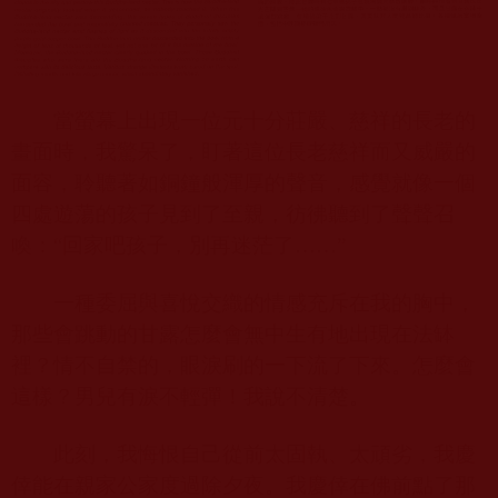
當螢幕上出現一位元十分莊嚴、慈祥的長老的
畫面時，我驚呆了，盯著這位長老慈祥而又威嚴的
面容，聆聽著如銅鐘般渾厚的聲音，感覺就像一個
四處遊蕩的孩子見到了至親，
彷彿
聽到了聲聲召
喚：“回家吧孩子，別再迷茫了……”
一種委屈與喜悅交織的情感充斥在我的胸中，
那些會跳動的甘露怎麼會無中生有地出現在法缽
裡？情不自禁的，眼淚刷的一下流了下來。怎麼會
這樣？男兒有淚不輕彈！我說不清楚。
此刻，我悔恨自己從前太固執、太頑劣，我慶
倖能在親家公家度過除夕夜。我慶倖在佛前點了那