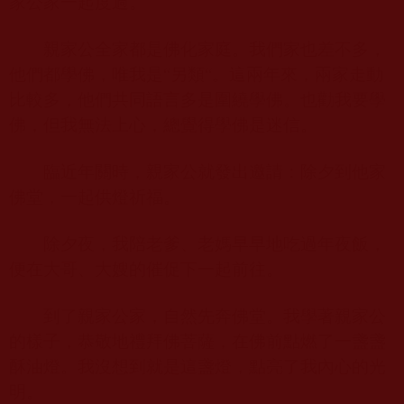
家公家一起度過。
親家公全家都是佛化家庭。我們家也差不多，
他們都學佛，唯我是“另類“。這兩年來，兩家走動
比較多，他們共同語言多是圍繞學佛。也勸我要學
佛，但我無法上心，總覺得學佛是迷信。
臨近年關時，親家公就發出邀請：除夕到他家
佛堂，一起供燈祈福。
除夕夜，我陪老爹、老媽早早地吃過年夜飯，
便在大哥、大嫂的催促下一起前往。
到了親家公家，自然先奔佛堂。我學著親家公
的樣子，恭敬地禮拜佛菩薩，在佛前點燃了一盞盞
酥油燈。我沒想到就是這盞燈，點亮了我內心的光
明。