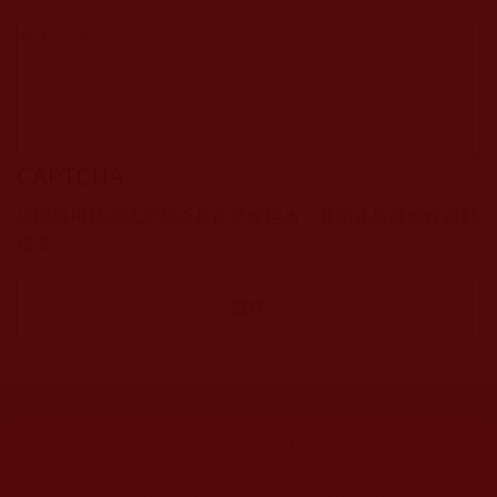
CAPTCHA
該問題用於測試您是否是正常使用者，並防止垃圾郵件自動
提交。
網站文章總數：
7194
網站圖片總數：
17881
網站影視總數：
1658
網站檔案總數：
1118
今日瀏覽人次：
718
總瀏覽人次：
3091298