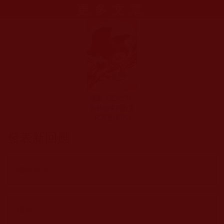
更多文章
國畫《鷹蛇鬥》
承載的東西方文
化寓意(韜光)
發表新回應