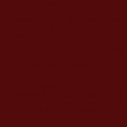
盞酥油燈，點亮了我內心的光明。
除夕除夕，除去了我往昔的“自以為是”，除去
了我的“逆反心理”，除去了我的“所知障”。決心已
定，我要開始學佛了。
紅山枝代筆
轉載自：今日頭條 佛教新視野
https://www.toutiao.com/i6788905181045064196/
本站註：佛弟子修學如來正法的知見與受用文章，
其內容可能有若干錯誤，故只能作為參考交流、薰
陶鼓勵之用，不為正見法理依據，一切法義以南無
第三世多杰羌佛說法為依歸。