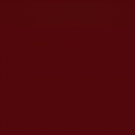
大量佛弟子恭聞羌佛法音，修學如來正法，而獲諸受用。
◆
本站遵奉依行南無第三世多杰羌佛與釋迦牟尼佛所說的教法
為無上根本指南，並遵照第三世多杰羌佛辦公室的文告努
力實行運作。
◆
除三段金釦大聖德能作開示所說法義錯誤較少，四段金釦以
上的巨聖德能作正確開示之外，本站所發布的法王、尊
者、仁波且、法師、居士等的文章均不作為法義依據，最
多只能作為知見行持參考之用，凡不符合南無第三世多杰
羌佛說法的內容，皆屬邪說邊見錯誤之理，一概不可依從
學習。
◆
本站網站的型式、目錄的編排、圖文的呈現等一切資料與相
關規劃，均為本站建置人員自我的意思，非南無第三世多