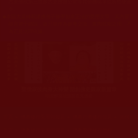
杰羌佛或第三世多杰羌佛辦公室等其他機構單位所指使派
令。
◆
本區大量轉載諸佛弟子修學如來正法的受用文章，其內容可
能有若干錯誤，故只能作為參考交流、薰陶鼓勵之用，不
為正見法理依據。
聖僧寂後肉身大神變 開創佛史圓寂新篇章
印證解脫法源就在羌佛處
您在這裡
首頁
»
佛教修行受用與知見
»
佛教行者修行知見
»
如何利
您在這裡
首頁
»
佛教修行受用與知見
»
佛教學佛修行歷程