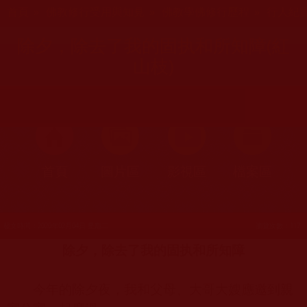
您在這裡
首頁
»
佛教修行受用與知見
»
佛教學佛修行歷程
»
行人紀
除夕，除去了我的固执和所知障(紅
山枝)
首頁
圖片區
影視區
檔案區
發文時間：2020年02月04日 星期二
瀏覽次數：117
除夕，除去了我的固执和所知障
今年的除夕夜，我和父母、大哥大嫂應邀到親