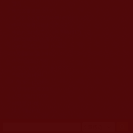
移至主內容
首頁
佛教文告通知 (370)
第三世多杰羌佛簡介與相關資訊 (423)
佛菩薩尊者高僧大德們 (421)
佛教各單位資訊與法會活動 (417)
佛教經藏法義論著 (776)
佛教法會聖蹟證量 (149)
佛教鑑師之道 (292)
佛教聞法點 (792)
佛教修行受用與知見 (3823)
菩提行德 (494)
理諦護法 (726)
文學藝術工巧 (691)
娑婆有溫情 (107)
科學眼 (110)
線上學院 (11)