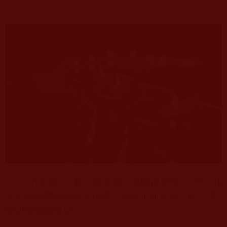
“不全信。” 我一邊答道一邊暗自思忖，“哼，我
才不給他機會勸我學佛呢。免得也和爸媽一樣，老
嘮叨學佛的事兒”。