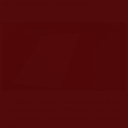
我，“就此落筆離世，墨蹟未乾圓寂”。
親家公說，這個法王早在此圓寂前幾天參加法
會的時候就公開宣佈自己何時圓寂了，那天果然就
是“墨蹟未乾圓寂”，坐椅子上圓寂的，許多在場的
人證明。