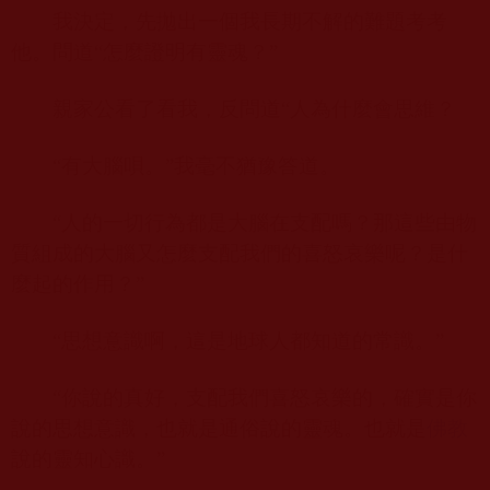
我決定，先拋出一個我長期不解的難題考考
他。問道“怎麼證明有靈魂？”
親家公看了看我，反問道“人為什麼會思維？
“有大腦唄。”我毫不猶豫答道。
“人的一切行為都是大腦在支配嗎？那這些由物
質組成的大腦又怎麼支配我們的喜怒哀樂呢？是什
麼起的作用？”
“思想意識啊，這是地球人都知道的常識。”
“你說的真好，支配我們喜怒哀樂的，確實是你
說的思想意識，也就是通俗說的靈魂。也就是
佛教
說的靈知心識。”