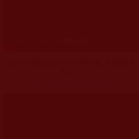
[北美中旺電視]聖蹟寺2026年新春送暖，物資捐助溫
暖人心
https://youtu.be/BqFy4H2RX_M