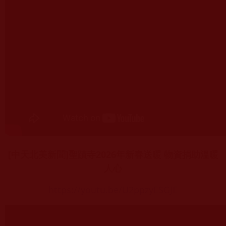
[中天北美新聞]聖蹟寺2026年新春送暖 物資捐助溫暖
人心
https://youtu.be/U2ppzyESGJE