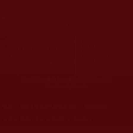
杰羌佛或第三世多杰羌佛辦公室等其他機構單位所指使派
令。
◆
各組織單位所發文告、文章論述與法會活動均表各自立場，
不代表南無第三世多杰羌佛的觀點。
巨大聖跡在將建立的佛教城聖天湖上展示
龍天護法歡慶讚歎之舉
您在這裡
首頁
»
佛教各單位資訊與法會活動
»
美國聖蹟寺
您在這裡
首頁
»
菩提行德
»
公益關懷
»
其他單位