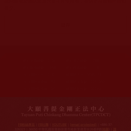
該問題用於測試您是否是正常使用者，並防止垃圾郵件自動
提交。
網站文章總數：
7194
網站圖片總數：
17881
網站影視總數：
1658
網站檔案總數：
1118
今日瀏覽人次：
718
總瀏覽人次：
3089158
今日瀏覽文章數：
541
總瀏覽文章數：
2351352
今日瀏覽影視數：
20
總瀏覽影視數：
90769
FB粉絲專頁
|
FB社團
|
YOUTUBE
|
[email protected]
| +886-37-
326323 | 36050 中華民國苗栗縣苗栗市維新里僑育街26巷8號(
地圖
) |
護