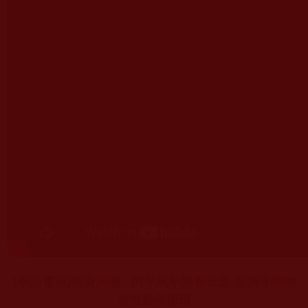
[華語電視]物資捐贈 - 丙午馬年開春送暖 聖蹟寺贈物
資推動善循環