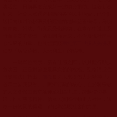
濟活動，日前再度完成新一波物資捐助。隨著新春
到來，社會大眾踴躍捐贈的各項民生物資，已全數
送抵南加州洛杉磯及帕薩迪納地區慈善機構，為弱
勢家庭、婦幼、街友及受傷動物，在寒冬中送上及
時而實質的關懷。活動圓滿達成，不僅展現社區善
心匯聚的力量，也具體實踐
所
南無第三世多杰羌佛
倡導『廣愛萬物、大悲利生』的精神。
主辦單位表示，新春佳節之際，以具體行動扶
危濟困，正是對節慶最具意義的祝福。聖格講堂住
持覺慧法師指出，
長久以來提倡大悲精神『六
佛教
道眾生皆我親眷』。賑濟行動的核心，在於將宗教
的人文關懷由殿堂延伸至社區街道，跨越信仰界
線，推動慈悲精神。信眾以實際行動走入社區，讓
每一份物資的傳遞，都化為溫暖社會的力量。