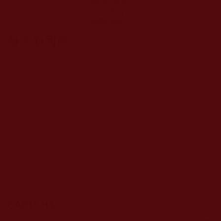
運頓多吉白菩提
會-「老實修行」
讀書心得報告
──[劉秀溫]
發表新回應
CAPTCHA