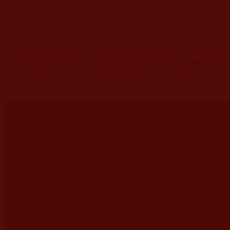
轉載自：
http://www.chinesenewsusa.com/news/
show-42431.html
|
網頁快照
一路同行 與溫暖並肩 —2026年世界佛教總部、聖蹟寺
和聖格講堂「共襄善舉 溫暖人心」捐物活動
https://youtu.be/4RfdmrPbrkw