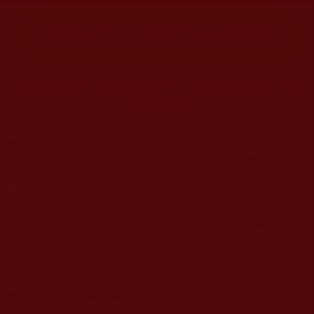
羌佛駐世救迷情，聖德佛子弘正法，行人當依諸教戒，菩提
心行救群情。
◆
本站遵奉依行南無第三世多杰羌佛與釋迦牟尼佛所說的教法
為無上根本指南，並遵照第三世多杰羌佛辦公室的文告努
力實行運作。
◆
除三段金釦大聖德能作開示所說法義錯誤較少，四段金釦以
上的巨聖德能作正確開示之外，本站所發布的法王、尊
者、仁波且、法師、居士等的文章均不作為法義依據，最
多只能作為知見行持參考之用，凡不符合南無第三世多杰
羌佛說法的內容，皆屬邪說邊見錯誤之理，一概不可依從
學習。
本站網站的型式、目錄的編排、圖文的呈現等一切資料與相
◆
關規劃，均為本站建置人員自我的意思，非南無第三世多