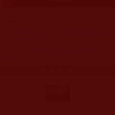
相關新聞
[LV
新聞網]
溫暖南加：聖蹟寺馬年開春送暖，精準
物資援贈社區
|
網頁快照
[華人今日網]聖蹟寺開春送暖 贈物資開啟善循環
|
網
頁快照
更多文章