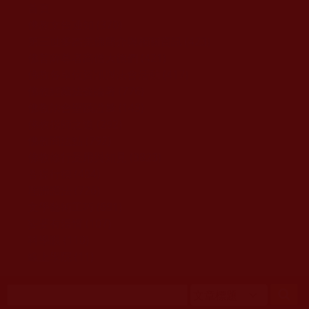
移至主內容
首頁
佛教文告通知 (370)
第三世多杰羌佛簡介與相關資訊 (423)
佛菩薩尊者高僧大德們 (421)
佛教各單位資訊與法會活動 (417)
佛教經藏法義論著 (776)
佛教法會聖蹟證量 (149)
佛教鑑師之道 (292)
佛教聞法點 (792)
佛教修行受用與知見 (3823)
菩提行德 (494)
理諦護法 (726)
文學藝術工巧 (691)
娑婆有溫情 (107)
科學眼 (110)
線上學院 (11)