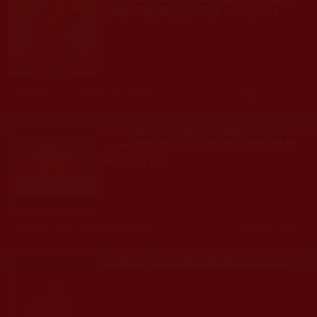
佛能不能成就的問題！(super)
發文時間： 2019年01月17日 星期四
瀏覽人次: 430人
決定能否成就解脫的關鍵一環！
——兼述護持正法需要理清的幾個
概念(合立)
發文時間： 2017年10月26日 星期四
瀏覽人次: 318人
你將因不維護佛法而墮落(聞法者)