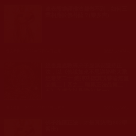
連表態維護佛法都做不到，如何三
業相應於佛菩薩？(黎多吉)
發文時間： 2022年07月04日 星期一
瀏覽人次: 434人
經書處處教導弟子應無畏護持正
法，以《佛說如來不思議祕密大乘
經卷第二十 總持功德讚說譬喻無盡
品第二十四之二 囑累正法品第二十
五》之經文以爲證(江如云)
發文時間： 2022年05月15日 星期日
瀏覽人次: 366人
佛子維護正法，才是真慈悲(802學
習班)