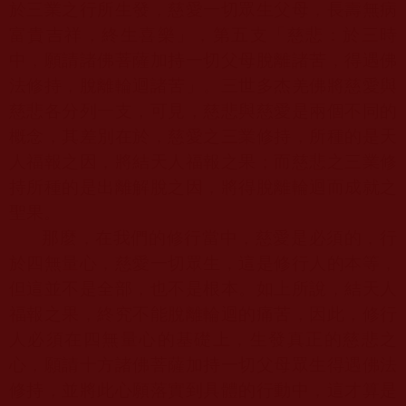
於三業之行所生發，慈愛一切眾生父母，長壽無病
富貴吉祥，終生喜樂」，第五支「慈悲：於三時
中，願請諸佛菩薩加持一切父母脫離諸苦，得遇佛
法修持，脫離輪迴諸苦」。三世多杰羌佛將慈愛與
慈悲各分列一支，可見，慈悲與慈愛是兩個不同的
概念，其差別在於，慈愛之三業修持，所種的是天
人福報之因，將結天人福報之果；而慈悲之三業修
持所種的是出離解脫之因，將得脫離輪迴而成就之
聖果。
那麼，在我們的修行當中，慈愛是必須的，行
於四無量心，慈愛一切眾生，這是修行人的本等，
但這並不是全部，也不是根本。如上所說，結天人
福報之果，終究不能脫離輪迴的痛苦，因此，修行
人必須在四無量心的基礎上，生發真正的慈悲之
心，願請十方諸佛菩薩加持一切父母眾生得遇佛法
修持，並將此心願落實到具體的行動中，這才算是