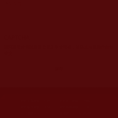
CAPTCHA
該問題用於測試您是否是正常使用者，並防止垃圾郵件自動
提交。
網站文章總數：
7195
網站圖片總數：
17882
網站影視總數：
1658
網站檔案總數：
1118
今日瀏覽人次：
1257
總瀏覽人次：
3093988