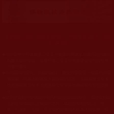
末法時期正法衰，海量佛法娑婆失，祥慶羌佛住世來，法授
佛子興佛幢。
◆
本站遵奉依行南無第三世多杰羌佛與釋迦牟尼佛所說的教法
為無上根本指南，並遵照第三世多杰羌佛辦公室的文告努
力實行運作。
本站網站的型式、目錄的編排、圖文的呈現等一切資料與相
◆
關規劃，均為本站建置人員自我的意思，非南無第三世多
杰羌佛或第三世多杰羌佛辦公室等其他機構單位所指使派
令。
◆
除三段金釦大聖德能作開示所說法義錯誤較少，四段金釦以
上的巨聖德能作正確開示之外，本站所發布的法王、尊
者、仁波且、法師、居士等的文章均不作為法義依據，最