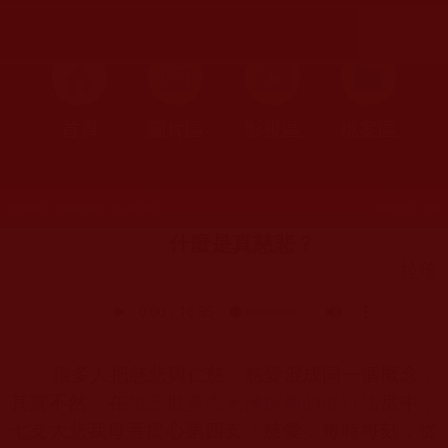
首頁
圖片區
影視區
檔案區
發文時間：2008年08月17日 星期日
瀏覽次數：789
什麼是真慈悲？
拉珍
很多人把慈悲與仁慈、慈愛混成同一個概念，
其實不然。在
第三世多杰羌佛所傳的修行法
當中，
七支大悲我母菩提心第四支「慈愛：每時每刻，從