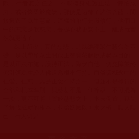
際，行者聽之任之，不能挺身維護正法，懼怕魔
力，或者懷柔於魔妖，那便是遠離了諸佛菩薩，間
接損毀了眾生慧命，這樣的修行是假修行，他們口
中的慈悲是假慈悲，菩提心就更談不上，離成就當
然就更遠了。
綜上所說，真的慈悲，是以維護眾生慧命為基
礎，是以帶領眾生開啟正智寶藏解脫成就為目的，
是以正法布施，護持正法，降伏自他一切魔障並終
究引領眾生證入佛道為根本行持。而俗諦概念中的
仁愛、仁慈，雖是正念行持之一，但並不是修行的
全部和根本準則，與慈悲不是一個等級，不可混為
一談，更不可將其置於慈悲之上，本末倒置，喪失
了解脫成就的根本，並給妖魔以可乘之機，誤人誤
己，行人切記。