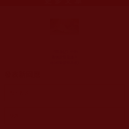
更多文章
《西遊記》中的
唐僧原型是誰？
(桂棹蘭槳明月夜)
發表新回應