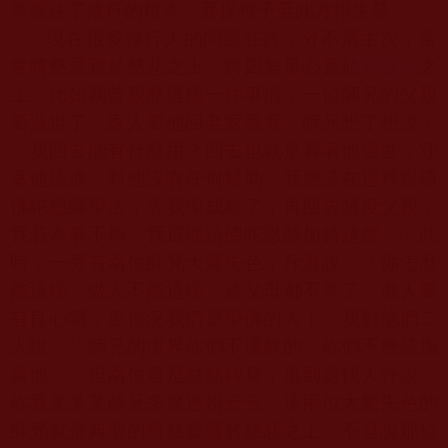
掌握住了修行的根本，菩提種子至此方得生發。
現在很多修行人的問題在於，分不清主次，常
常將慈愛置於慈悲之上，將四無量心置於
菩提心
之
上。比如我曾親歷這樣一件事情，一位師兄的父親
要過世了，家人要他回老家看看，師兄想了想說：
「我回去能有什麼用？回去也就是看著他過世，守
著他流淚，對他沒有任何幫助，我應該在這裡跟隨
佛陀恩師學法，等我學成就了，再回去超度父親，
我若本事不夠，我還能請佛陀恩師加持超度。」此
時，一旁有兩位師兄大驚失色，斥責說：「你怎麼
能這樣，做人不能這樣，連父母都不管了，做人要
有良心啊，更何況我們是學佛的人！」我對他們二
人說：「師兄的境界你們不理解的，你們不應該指
責他。」但兩位還是忿然轉身，還到處找人評說：
你看某某某師兄多麼過份云云。這兩位大驚失色的
師兄就是典型的將慈愛置於慈悲之上。不是說那位