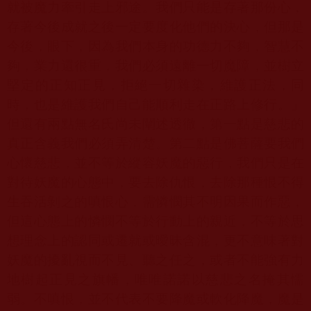
就被魔力牽引走上邪途。我們只能是存著那份心，
存著今後成就之後一定要度化他們的決心，但那是
今後，眼下，因為我們本身的功德力不夠，智慧不
夠，業力還很重，我們必須遠離一切魔障，並樹立
堅定的正知正見，拒絕一切雜染，維護正法，同
時，也是維護我們自己能順利走在正路上修行。」
但還有兩點無名氏尚未闡述透徹，第一點是慈悲的
真正含義我們必須弄清楚。第二點是佛菩薩要我們
心懷慈悲，並不等於縱容妖魔的惡行，我們只是在
對待妖魔的心態中，要去除仇恨，去除那種恨不得
生吞活剝之的嗔恨心，需憐憫其不明因果而作惡，
但這心態上的憐憫不等於行動上的親近，不等於思
想理念上的認同或遷就或曖昧含混，更不意味著對
妖魔的擾亂視而不見、聽之任之，或者不能強有力
地樹起正見之旗幡，唯唯諾諾以慈悲之名掩其懦
弱。不嗔恨，並不代表不要降魔或軟化降魔，魔是