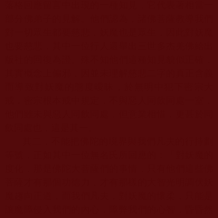
落格回應留言中出現的一種知見，它代表著相當一
部分佛弟子的見解。他們認為，諸佛菩薩教導我們
對一切眾生都要慈悲，妖魔也是眾生，因此對妖魔
也要慈悲，其中一位行人還舉出三世多杰羌佛給出
版社的回復為證。殊不知他們這種知見貌似正確，
其實概念上偏邪，因並未理解慈悲二字的真正含義
而導致對妖魔的態度曖昧，於無明中犯下密宗大
戒，密宗根本戒中規定，不與惡人同飲同處一室，
他們雖未與惡人同飲同處，但意業相惜，更甚於同
飲同處也，這是其一。
其二，不能把佛陀的境界與我們凡夫的行持劃
等號，正如其中一位無名氏所回應的：「對妖魔的
度化，那是佛陀大菩薩們的事情，只有他們這些佛
菩薩才有那個功德力，才有那樣的大智光明調伏妖
魔趨向正道，而我們凡夫，對妖魔的懷柔，只能是
讓魔障侵入我們的內心，障弊我們的心智，昏昏然