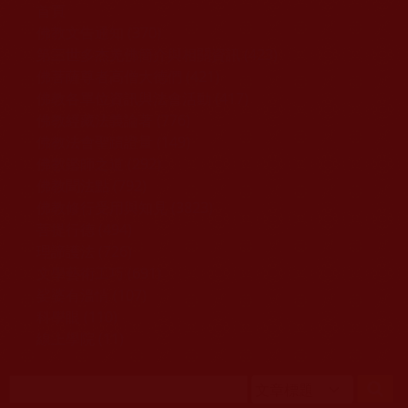
移至主內容
首頁
佛教文告通知 (370)
第三世多杰羌佛簡介與相關資訊 (423)
佛菩薩尊者高僧大德們 (421)
佛教各單位資訊與法會活動 (417)
佛教經藏法義論著 (776)
佛教法會聖蹟證量 (149)
佛教鑑師之道 (292)
佛教聞法點 (792)
佛教修行受用與知見 (3823)
菩提行德 (494)
理諦護法 (726)
文學藝術工巧 (691)
娑婆有溫情 (107)
科學眼 (110)
線上學院 (11)