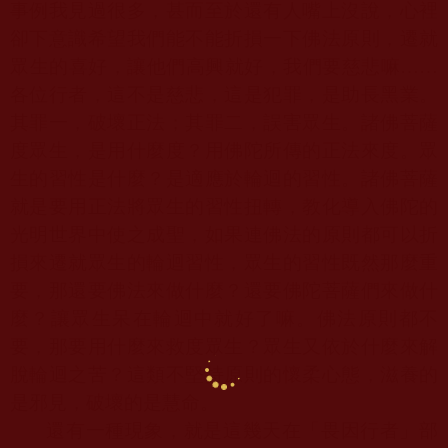
事例我見過很多，甚而至於還有人嘴上沒說，心裡
卻下意識希望我們能不能折損一下佛法原則，遷就
眾生的喜好，讓他們高興就好，我們要慈悲嘛
……
各位行者，這不是慈悲，這是犯罪，是助長黑業。
其罪一，破壞正法；其罪二，誤害眾生。諸佛菩薩
度眾生，是用什麼度？用佛陀所傳的正法來度。眾
生的習性是什麼？是適應於輪迴的習性。諸佛菩薩
就是要用正法將眾生的習性扭轉，教化導入佛陀的
光明世界中使之成聖，如果連佛法的原則都可以折
損來遷就眾生的輪迴習性，眾生的習性既然那麼重
要，那還要佛法來做什麼？還要佛陀菩薩們來做什
麼？讓眾生呆在輪迴中就好了嘛。佛法原則都不
要，那要用什麼來救度眾生？眾生又依於什麼來解
脫輪迴之苦？這類不堅持原則的懷柔心態，滋養的
是邪見，破壞的是慧命。
還有一種現象，就是這幾天在「畏因行者」部