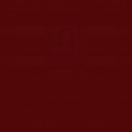
多只能作為知見行持參考之用，凡不符合南無第三世多杰
羌佛說法的內容，皆屬邪說邊見錯誤之理，一概不可依從
學習。
多杰羌佛第三世
古佛降世、五明圓滿，三十大類無人可敵
您在這裡
首頁
»
佛教經藏法義論著
»
佛教理諦論著文集
»
拉珍聖德
您在這裡
首頁
»
理諦護法
»
佛弟子挺身護正法
»
護法的意義與行動
什麼是真慈悲？(拉珍聖德)