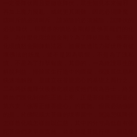
一定要降伏而且要徹底降伏，眾生知見本來偏邪，
再加上魔力擾亂，成就更其困難，因此必須降魔，
該呵斥的必須呵斥，該滅除的必須滅除，該降伏的
必須降伏，那麼多的憤怒金剛都是佛菩薩們的化
身，為什麼化現憤怒金剛？為了降妖除魔。佛菩薩
化現憤怒金剛揮動法器，施展無邊法力摧伏所有破
壞佛法的妖魔，並不是因為嗔恨，不是為了洩私
憤，不是為了打擊報復，其目的，一為維護眾生的
解脫利益，掃除眾生行途中的障礙，保護眾生順利
快速地解脫，是建立在菩提悲心的基礎上而行之。
二為將妖魔降伏後教化或超度他們成為善士，終究
將他們度化到佛陀正道上來，正是菩薩應照菩提心
第六支「強導正修菩提心」的實施。但我必須強調
的是，於佛陀或大菩薩的境界當中，無論怎樣降伏
怎樣教化或怎樣施以仁慈，其中的分寸高低自有佛
陀菩薩們來掌握實施，並全都是菩提行舉，但這樣