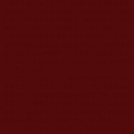
的境界不是凡夫行者所能達到的，凡夫們自身的邪
知邪見一日三省都難以去除，再稀里糊涂對妖魔亂
仁慈，只能讓魔力侵襲得更快，墮落得更快，著了
魔的道尚不能自知，還滿以為自己在行慈悲。凡夫
行者必須於三業中徹底劃清與妖魔的界線，並盡一
切可能幫助其他眾生認清妖魔的嘴臉，同時精進加
強正知正見的自我熏陶，方才有能力維護住自己的
修行正道，自覺爾後覺他，這樣才不會違背佛菩薩
的「慈悲」真意。
其三，第三世多杰羌佛於菩薩應照菩提心法中
所傳第五支「無畏護法菩提心：一切妖孽惡魔施以
破壞佛法，導致破戒殘害眾生讓其痛苦時，我將持
以正見，不懼魔之惡力而挺身保護佛法，維護眾生
慧命。」維護正法，便是維護諸佛菩薩，維護眾生
解脫的依怙，維護了眾生的慧命，這是真慈悲，是
菩提心
的真正落實。那麼反之，當妖魔破壞正法之