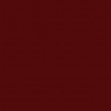
師兄不該回去看望父親，他回去也是應該的，但回
去或不回去不是重點，重點在於師兄所生的心是真
慈悲心，是基於菩提的真孝心，是可貴的。密勒日
巴祖師當年忍痛將母親獨自留在家中外出求法，多
年不歸，最後母親餓死在家中。但密勒日巴祖師學
到佛法成就了，他回到家鄉，親自將母親超度到了
極樂世界。祖師這才是真孝，真慈悲，因為祖師了
解，俗世的守候只是一時，且結果並不美好，父母
還是會在輪迴中受苦，只有讓父母得到佛法，從輪
迴中解脫出去，才是真正為他們著想，給他們真幸
福。
再比如有的佛弟子弄不清慈悲的真意，認為佛
菩薩教導我們對一切眾生都要慈悲，那意思就是不
能惹惱眾生，要隨順隨喜，遷就他們的習性，甚至
他們出言詆毀佛法，我們不與他們計較就是了，不
要跟他們起矛盾，忍辱，我們饒著走就是了。這種