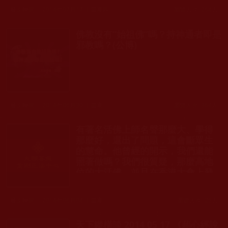
發文時間： 2014年07月17日 星期四
瀏覽人次: 264人
佛教沒有“始祖佛”嗎？持神通者即是
邪教嗎？(公博)
發文時間： 2014年06月30日 星期一
瀏覽人次: 364人
有著名活佛上師名聲那麼大、學得
那麼好，還出了問題，這會斷眾生
的慧命。他曾經的開示，我們還能
照著做嗎？我們很質疑，那麼高地
位的大活佛，並且在香港大會上發
過言，怎麼可能不如法呢？
發文時間： 2014年06月04日 星期三
瀏覽人次: 25人
天下縱橫談 2014 05 17 《藉心經說