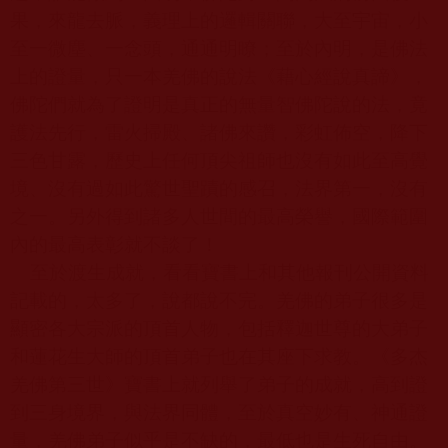
果，來龍去脈，義理上的邏輯關聯，大至宇宙，小
至一微塵、一念頭，通通明瞭；至於內明，是佛法
上的證量，只一本羌佛的說法《藉心經說真諦》，
佛陀們就為了證明是真正的無量智佛陀說的法，竟
護法先行，雷火掃殿、諸佛來讚，彩虹佈空，降下
三色甘露，歷史上任何頂尖祖師也沒有如此至高覺
境、沒有過如此驚世聖蹟的感召，法界第一，沒有
之一。另外得到諸多人世間的最高榮譽，國際範圍
內的最高表彰就不談了！
至於渡生成就，看看寶書上和其他報刊公開資料
記載的，太多了，說都說不完。羌佛的弟子很多是
顯密各大宗派的頂首人物，包括釋迦世尊的大弟子
和蓮花生大師的頂首弟子也在其座下求教。《多杰
羌佛第三世》寶書上就列舉了弟子的成就，高到證
到三身境界，與法界同體，至於真空妙有、神通證
量，羌佛弟子似乎是不缺的，最低也是生死自由。