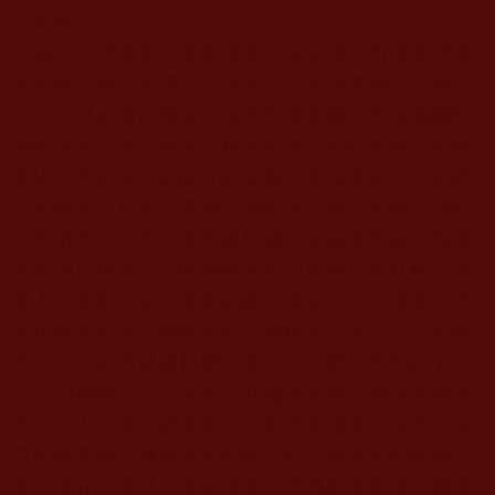
在害他。
如一日羌佛與一尊者開車行於路途，有眾生現怖
畏大難之相，羌佛告之尊者：「此生遭難，當救
之。」可是這位眾生，反視羌佛為敵，想法逃離對
他的護佑，拼命奔跑，根本不停。此時突有一妖物
風快向他追去，就在此刻惡毒妖物快要追上，正將
撲食他的一剎那，羌佛一聲吼出，很是奇怪，頓時
平地出水，妖孽大驚奪路橫逃，朝高坡奔命，而這
個眾生反而停下，轉過彎來緊跟妖物，把妖物當成
親人，將自己送向魔鬼的死亡血盆大口。當初叫他
儘快離開危險、脫離邪師，他根本不聽，不但不離
邪歸正，反而越跟越緊。死亡現前時，他明白了，
但一切都晚了，已經成了妖魔的美食。爾後靈魂痛
苦，刀山火海。這是第三世多杰羌佛辦公室的一位
尊者與羌佛親身經歷大約兩小時之內發生的鐵事公
案。就在此慘狀之事結束後，羌佛對尊者說：我算