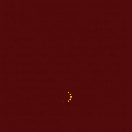
法音，第二天簽合同都無比順利，他說真是神奇，
筆者只是笑，心想要是佛陀聽到了，祂一定會說
法，什麼神奇古怪，封建迷信，一切都是因果，因
你聞法，受用於三業，也可說是得到佛法加持，明
白因果的道理，人心裡會向善，也會開智慧，見到
眾生必會和藹，利他表顯，會站在人家的角度想問
題，會很好的溝通，也有足夠的溝通言行，所以人
家發現你人又好，又有智慧，又不自私，所以當然
願意和你交往做事，達成共同意向的機會自然就
大，不要說得神乎其神，流於迷信、怪力亂神，人
就在因果網中，轉輪六道，大小諸事，起心動念落
入因果，因果遷至如影隨形，別報方終，這些都是
因果的道理。當然這是筆者自己推出來的認知，幾
乎可以想像到佛陀說法的模樣，呵呵，不知道筆者
想的，可否對祂的脾氣。
至於筆者自己的親身經歷，自然有，就不在這裡