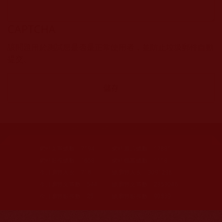
CAPTCHA
該問題用於測試您是否是正常使用者，並防止垃圾郵件自動
提交。
網站文章總數：
7194
網站圖片總數：
17881
網站影視總數：
1658
網站檔案總數：
1118
今日瀏覽人次：
718
總瀏覽人次：
3091298
今日瀏覽文章數：
544
總瀏覽文章數：
2353046
今日瀏覽影視數：
25
總瀏覽影視數：
90839