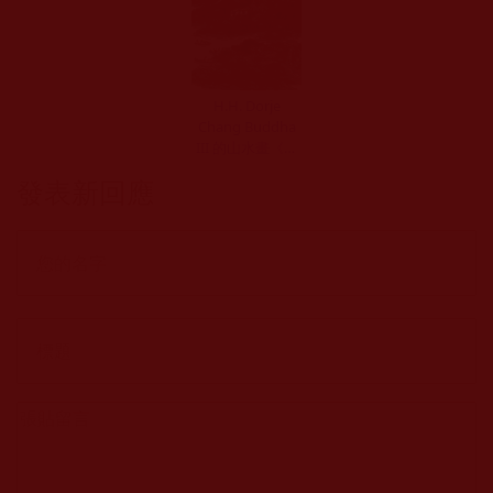
H.H. Dorje
Chang Buddha
III 的山水畫《春
江待渡》充滿悲
發表新回應
憫(魯鳴)