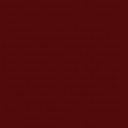
個什麼啊，連一個眾生都救不了！我有什麼資格戴
上佛號？我就是一個可憐的慚愧者，連眾生的服務
員都當不好。
還是那麼一句話：任憑哪一位佛陀都滅不了因
果，釋迦牟尼佛也無法救脫釋迦族的滅族之難。因
此佛陀們教我們修行，眾生學佛修行自己才能轉換
因果，不令惡業提前成熟，但太多眾生不聽正法教
化行持。可是佛陀絕對百分之百能，而且也只有佛
陀才能，為眾生作依怙，免災難，賜福慧，一旦眾
生願聽佛陀教法行持時，罪業就會依於修行轉換，
善業就會依法提前成熟，就會免災免難，得到救
渡，獲福慧，關鍵在於是不是按照佛陀教導去行
持！！！比如前面所說那一個眾生，當時如果聽羌
佛的話，停下來，到羌佛的車上，輕而易舉就得救
了，怎奈他根本不聽羌佛之教化。
唯一能轉換因果的是眾生自己，依修行、依持