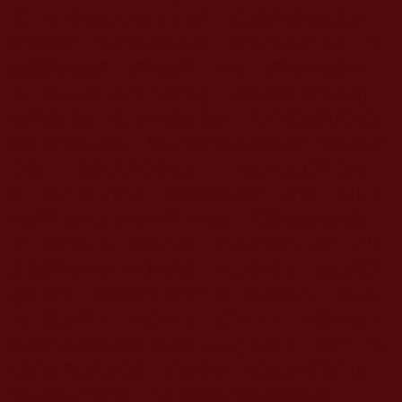
戒、依佛陀之教化如法行持，自然離惡因生善果。
末法時期，魔子魔孫的破壞，又眾生不具法緣，所
以在無緣之處，佛陀渡不了眾生，佛陀不住無緣
處，原在於對眾生勞而無益，眾生不聽佛陀教化，
故無法得救。如果不依教修行，只靠佛陀的覺量就
能主動救拔眾生，那這個娑婆世界早就一個眾生都
沒有了，全都是解脫聖人了。但實際上並不是這
樣，因為必須修行，才能如法受用。所以，靈山法
會才只有一個善財童子得救渡，重在他能依因起
果、依行得法、依法成道、依因行道而證聖。所以
才有無量眾生不瞭解佛法，還沒有修行，也還在無
盡痛苦中。原因還是那麼一個，佛緣未熟，無緣不
渡。是渡不了，不是不渡；是救不了，不是不救！
佛陀只得離開無緣處到有法緣之土去了。因此，我
們眾生要諸惡莫作，眾善奉行，積累善業功德山，
修築受法菩提路，這樣佛陀就會與我們有緣了。