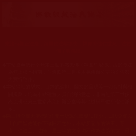
末法時期正法衰，海量佛法娑婆失，祥慶羌佛住世來，法授
佛子興佛幢。
◆
本站遵奉依行南無第三世多杰羌佛與釋迦牟尼佛所說的教法
為無上根本指南，並遵照第三世多杰羌佛辦公室的文告努
力實行運作。
本站網站的型式、目錄的編排、圖文的呈現等一切資料與相
◆
關規劃，均為本站建置人員自我的意思，非南無第三世多
杰羌佛或第三世多杰羌佛辦公室等其他機構單位所指使派
令。
◆
除三段金釦大聖德能作開示所說法義錯誤較少，四段金釦以
上的巨聖德能作正確開示之外，本站所發布的法王、尊
者、仁波且、法師、居士等的文章均不作為法義依據，最