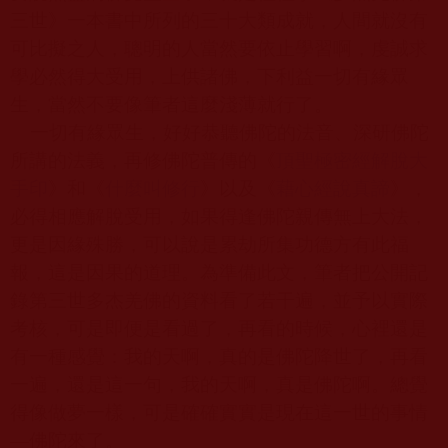
三世》一本書中所列的三十大類成就，人間就沒有
可比擬之人，聰明的人當然要依止學習啊，虔誠求
學必然得大受用，上供諸佛，下利益一切有緣眾
生，當然不要像筆者這麼淺薄就行了。
一切有緣眾生，好好恭聽佛陀的法音、深研佛陀
所講的法義，再修佛陀普傳的《
頂聖極密經解脫大
手印
》和《
什麼叫修行
》以及《
藉心經說真諦
》，
必得相應解脫受用，如果得逢佛陀親傳無上大法，
更是因緣殊勝，可以說是累劫所集功德方有此福
報，這是因果的道理。為準備此文，筆者把公開記
錄第三世多杰羌佛的資料看了若干遍，並予以實際
考核，可是即便是看過了，再看的時候，心裡還是
有一種感覺：我的天啊，真的是佛陀降世了，再看
一遍，還是這一句，我的天啊，真是佛陀啊。總覺
得像做夢一樣，可是確確實實是現在這一世的事情
—
佛陀來了。