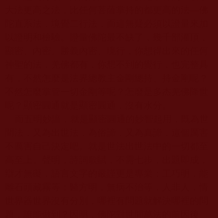
大法更高之法，比任何菩薩掌持的都更高的法
—
佛
陀直系法，境覺二行法，而這無疑必須以證量來加
以證明和檢驗。證量佛陀最不缺了，幾千部灌頂，
顯密、內密、勝義內密、境行，你想得出來的任何
神聖的法，羌佛都有，你想不到的覺行，也完整具
有，不然怎麼是法界總教主金剛總持、持金剛呢？
不然怎麼掌管一切金剛等呢？怎麼是多杰羌佛降世
呢？顯密圓通就是顯密圓通，沒有水分。
而五明妙諳，就是顯密圓通的妙智起用，既為世
間法，又為出世法，為俗諦，又為真諦，這個厲害
不厲害自己決定吧。就是世法出世法中的一切都至
高至上。聲明，詩詞歌賦，不需七步，出題即成，
辯才無礙，語言文字的嚴謹更是專業；工巧明，能
雕石頭藏霧等；醫方明，無病不治等，人非人，情
世界器世界沒有分別，哪裡有問題就解決哪裡的問
題，誰能做到？因明，佛陀對世間萬法的前因後