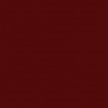
若實相也演說了，甚至佛陀的法報化三身四智也直
接說明了。總之，不怕你讀三藏經典，顯密論著，
讀得越多，你越明白，就越知道羌佛所講道理的高
度，微妙至寶；反過來，如果你聽聞了羌佛的法
音，聽得越多、越好，就越容易明白世尊三藏裡所
講的內容，相輔相成，妙不可言。
就像羌佛在給座下聖德弟子講《
藉心經說真諦
》
之前，令弟子遍參古德祖師所著般若論著。當時有
大聖德請問羌佛：般若乃出諸佛之母，有六百卷大
部，我們應從何論幫助參學，以資見悟？羌佛答：
從其古聖祖師所著諸有涉獵般若空性之論，對比研
學，加之聽聞我說法音。自此後，大聖德們便依教
奉行，深讀諸家古論，得到正理知見後，此時羌佛
讓他們開始聽聞《藉心經說真諦》，大德們聽完第
一遍後，大為震驚，讚為精妙絕世法寶，從而繼續
聽聞，對比祖師古論與諸家開示研學，個個皆證悟