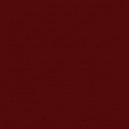
表現了，只分享一個真實的事情，筆者的辦公室裡
有一個小同事，有時她不在房間，筆者會打開《多
杰羌佛第三世》寶書恭讀，等到她回來，就會說，
這個房間怎麼那麼香啊，確實如此，若干次，一恭
讀寶書，異香撲鼻，整個房間都是香的，其他時間
則沒有這樣的香味。當然這是當時的因緣，是佛陀
的功德。
寫到此處，筆者不禁想到，有幸得遇佛陀住世，
並聽到其教法，為其座下，唉，就是落入凡夫知
見，炫耀起來都是底氣十足的。這個請佛陀見諒，
不是故意為之，確實忍不住，就像一個人，有了天
下最好的寶貝，忍一天，忍兩天，最終還是要跟人
炫耀，嘚瑟嘚瑟的。當然佛陀是為渡生，筆者此處
只是為了滿足自己凡夫的心願。說這些終究是要告
訴有緣人，羌佛無上正等正覺的成就真實不虛，不
要說無盡的佛覺聖量了，就是僅僅拿《多杰羌佛第