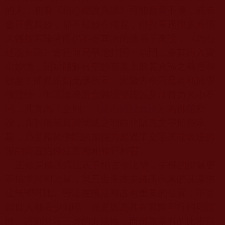
的人，初看《藉心經說真諦》可能會看不懂，或者
會只覺其妙，卻不知妙在何處；但對看過很多高僧
大德般若論著而仍不得其法的佛弟子來說，《藉心
經說真諦》會輕而易舉地打開一扇門，令其得入寶
山妙境，開始體解真空妙有無上般若真諦之義理和
妙趣！雖然正如羌佛所示，比鑒古今只是為利於學
佛證悟，但因論著所含義理深淺以及加持力大小不
同，其實高下立判。《
藉心經說真諦
》為佛陀所
說，其對般若真諦闡述之明白非語言文字所能承
載，乃是藉於佛陀的加持力超過了文字所能表達的
限制而直指佛法實相和修行利害。
正如羌佛所講法義不怕古今比鑒，羌佛的證量更
不怕求證和比量，第三世多杰羌佛所執掌的甚深佛
法無聖可比。密法在佛法裡占有重要的位置，不是
以世人都甚少知曉，而是因為具有實際可行的可證
性、證到分段三身的方法性，而佛陀掌有的比密宗