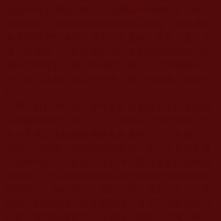
無論何時，佛陀的弟子，羌佛讓什麼時間走，就什
麼時間走，說觀音菩薩接就觀音菩薩接，說阿彌陀
佛接就阿彌陀佛接，弟子往升之時，萬里之遙，羌
佛人在美國，可是遠在四川的人們可以憑空聽到羌
佛持咒的聲音，看到羌佛的法相，這是怎麼做到
的？這只是萬法裡其中一例，剩下的有緣人隨便求
證。
而且對於佛陀是法界尊主多杰羌佛再來的事實也
有各種的證明。有法王、仁波切在定中親見第三世
多杰羌佛是金剛總持佛降世再來第三世；有佛弟子
們在不同的場合和因緣親眼看見，第三世多杰羌佛
現藍色的第一世多杰羌佛真身，證實是多杰羌佛真
身降世！公眾還見到羌佛從高空雲團中兩秒鐘快速
降到樹尖，身穿彩衣，化虹消失。還要說多少，要
世間法和出世法，有五明圓滿，有至高法義和至高
證量；要慈悲有世間不分地域、國家、宗教、種