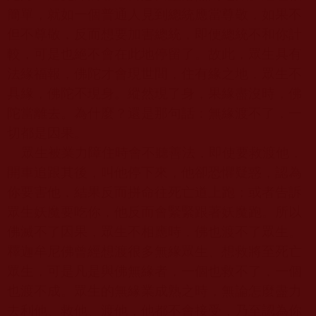
簡單，就如一個普通人見到總統應當尊敬，如果不
但不尊敬，反而想要加害總統，即便總統不和你計
較，可是也絕不會在此地停留了。故此，眾生具有
法緣福報，佛陀才會現世間，住有緣之地，眾生不
具緣，佛陀不現身。縱然現了身，果緣盡沒時，佛
陀當離去。為什麼？還是那句話：無緣渡不了，一
切都是因果。
眾生被業力障住時會不聽善法，即使要救渡他，
開車追跟其後，叫他停下來，他卻恐懼疑惑，認為
你要害他，結果反而拼命往死亡道上跑；或者告訴
眾生妖魔要吃你，他反而會緊緊跟著妖魔跑。所以
佛滅不了因果，眾生不相應時，佛也渡不了眾生。
釋迦牟尼佛曾經想渡很多無緣眾生、想救將至死亡
眾生，可是凡是與佛無緣者，一個也救不了，一個
也渡不成。眾生的無緣業成熟之時，無論怎麼盡力
去利他、救他、渡他，他都不會接受，乃至認為你