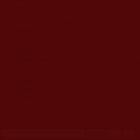
移至主內容
首頁
佛教文告通知 (370)
第三世多杰羌佛簡介與相關資訊 (423)
佛菩薩尊者高僧大德們 (421)
佛教各單位資訊與法會活動 (417)
佛教經藏法義論著 (776)
佛教法會聖蹟證量 (149)
佛教鑑師之道 (292)
佛教聞法點 (792)
佛教修行受用與知見 (3823)
菩提行德 (494)
理諦護法 (726)
文學藝術工巧 (691)
娑婆有溫情 (107)
科學眼 (110)
線上學院 (11)