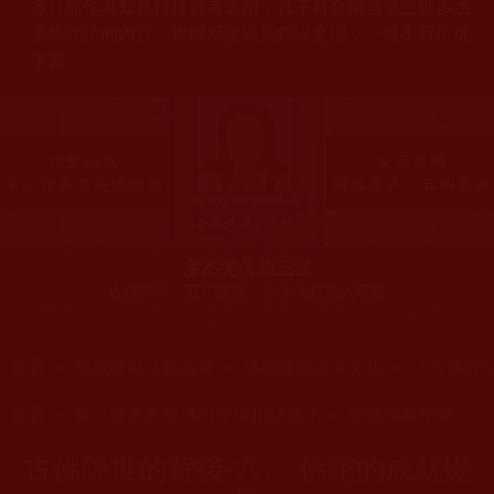
多只能作為知見行持參考之用，凡不符合南無第三世多杰
羌佛說法的內容，皆屬邪說邊見錯誤之理，一概不可依從
學習。
多杰羌佛第三世
古佛降世、五明圓滿，三十大類無人可敵
您在這裡
首頁
»
佛教經藏法義論著
»
佛教理諦論著文集
»
《古佛降
您在這裡
首頁
»
第三世多杰羌佛簡介與相關資訊
»
聖蹟佛格聖量
古佛降世的背後-六、 佛陀的成就覺