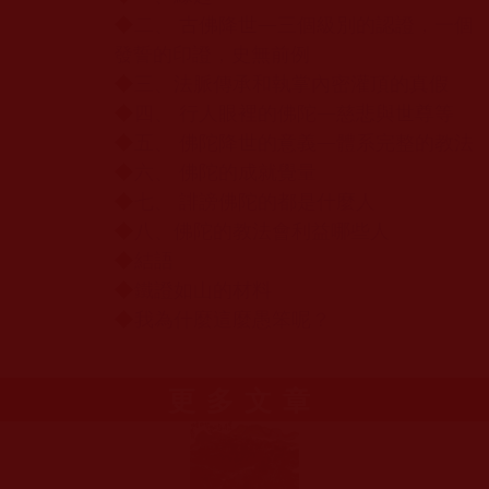
◆
二、 古佛降世—三個級別的認證，一個
發誓的印證，史無前例
◆
三、法脈傳承和執掌內密灌頂的真假
◆
四、 行人眼裡的佛陀—慈悲與世尊等
◆
五、 佛陀降世的意義—體系完整的教法
◆
六、 佛陀的成就覺量
◆
七、 誹謗佛陀的都是什麼人
◆
八、佛陀的教法會利益哪些人
◆
結語
◆
鐵證如山的材料
◆
我為什麼這麼愚笨呢？
更多文章