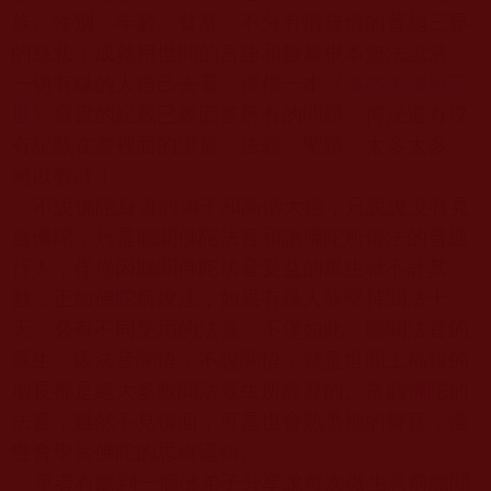
族、性別、年齡、貧富，不分有情無情的普施三界
的慈悲；成就用世間的言語和數量根本無法說清。
一切有緣的人自己去看，僅僅一本《
多杰羌佛第三
世
》寶書的記載已經回答所有的問題，何況還有沒
有記載在書裡面的證量、法義、聖蹟，太多太多，
無以數計！
不說佛陀身邊的弟子和高僧大德，只說說沒有見
過佛陀，只是聽聞佛陀法音和讀佛陀所傳法的普通
行人，僅僅因聽聞佛陀法音受益的眾生就不計其
數，正如佛陀所說法，如果有緣人能堅持聞法十
天，必有不同受用的法喜。不僅如此，聽聞法音的
眾生，因法音開悟，不說開悟，就是世間上福報的
增長都是絕大多數聞法眾生所經歷的。常聽佛陀的
法音，雖然不見佛面，可是也會熟悉祂的聲音，慢
慢會學習佛陀的思維邏輯。
筆者有聽到一個佛弟子分享說每次做生意前聽聞