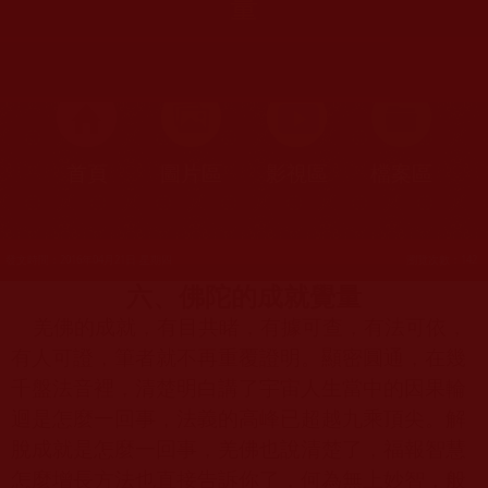
量
首頁
圖片區
影視區
檔案區
發文時間：2016年04月21日 星期四
瀏覽次數：142
六、佛陀的成就覺量
羌佛的成就，有目共睹，有據可查，有法可依，
有人可證，筆者就不再重覆證明。顯密圓通，在幾
千盤法音裡，清楚明白講了宇宙人生當中的因果輪
迴是怎麼一回事，法義的高峰已超越九乘頂尖。解
脫成就是怎麼一回事，羌佛也說清楚了，福報智慧
怎麼增長方法也直接告訴你了，何為無上妙智，般