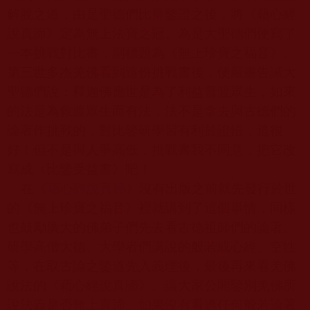
解脫之道，由是聖德們比量鑒證之後，將《藉心經
說真諦》定為無上法寶之冠。為是大聖德們便寫了
一本挑戰對比書，副標題為《無上珍寶之福音》。
第三世多杰羌佛看到這份挑戰書後，便嚴肅告誡大
聖德們說：釋迦佛應世是為了利益普渡眾生，如來
的法是為救渡眾生而有法，法不是拿去與古德們的
論著作挑戰的，對比鑒研學習有利於證悟，這很
好！但不是與人爭高低，挑戰書我不同意，把它改
寫成《比鑒受益書》吧！
在《
藉心經說真諦
》沒有出版之前就先發行於世
的《無上珍寶之福音》裡就講到了這個事情，同樣
也鼓勵廣大的佛弟子們先去看古德祖師們的論著、
研學高僧大德、大學者們講說的般若或心經、空性
等，在取古論之鑒道先入義理後，最後再來看羌佛
說法的《藉心經說真諦》。讓大家公開鑒別羌佛所
說法義是否無上真諦。如果沒有看過任何般若論著