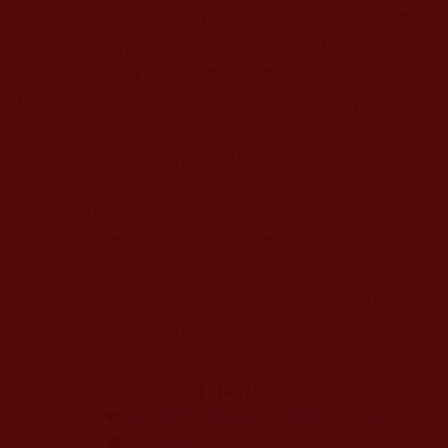
一旦明瞭佛法因果之理，一當知曉此生得遇佛陀
的無上福報，自然不難想像，會有多少眾生想要跟
隨佛陀學習成就，多少佛子想要證到無上菩提，多
少眾生想要被無上加持而解脫困苦？法界頂聖不可
思議地降臨，可是是誰陷害佛陀使得佛陀不能回轉
中土？是誰無中生有誹謗佛陀，使原本幾千年的佛
國竟然迎請不到法駕光臨？中華眾生念佛千年，拜
佛千年，求佛千年，如今佛現真身，又是誰造成佛
陀離開了，佛駕西居，而使得佛陀無始劫以來的親
人們與佛不能相見？
中國何幸，佛誕華夏，中國何傷，佛渡西居，當
為華夏無數佛子和有緣眾生一哭！
【目錄】
◆
查核鐵證事實真相 擔當因果行筆
◆
一、緣起