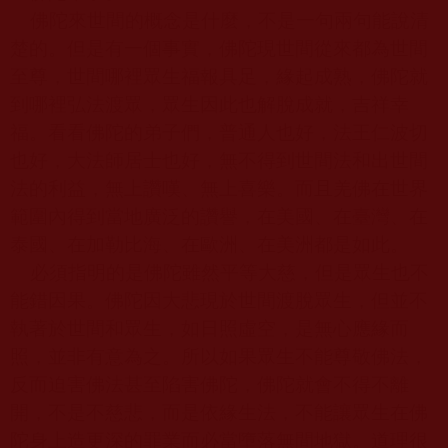
佛陀來世間的概念是什麼，不是一句兩句能說清
楚的。但是有一個事實，佛陀現世間從來都為世間
至尊，世間哪裡眾生福報具足，緣起成熟，佛陀就
到哪裡弘法渡眾，眾生因此也解脫成就，吉祥幸
福。看看佛陀的弟子們，普通人也好，法王仁波切
也好，大法師居士也好，無不得到世間法和出世間
法的利益，無上讚嘆、無上喜樂。而且羌佛在世界
範圍內得到當地廣泛的讚譽，在美國、在臺灣、在
泰國、在加勒比海、在歐洲、在美洲都是如此。
必須指明的是佛陀雖然平等大慈，但是眾生也不
能錯因果。佛陀因大悲現於世間渡脫眾生，但並不
執著於世間和眾生，如日照虛空，是無心應緣而
照，並非有意為之。所以如果眾生不能尊敬佛法，
反而迫害佛法甚至陷害佛陀，佛陀就會不得不離
開，不是不慈悲，而是依緣生法，不能讓眾生在佛
陀身上造更深的罪業而必當墮落無間地獄。道理很