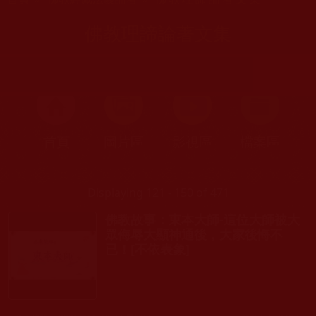
佛教理諦論著文集
首頁
圖片區
影視區
檔案區
Displaying 121 - 150 of 471
佛教故事：東本大師-這位大師被大
眾侮辱大顯神通後，大家後悔不
已！[不依表象]