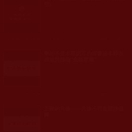
空)
發文時間： 2020年07月13日 星期一
瀏覽人次: 865人
學的不是本尊認可的經書法本難以
成就與勝義“金瓶掣籤”
發文時間： 2020年06月18日 星期四
瀏覽人次: 320人
正確的共修——共修不可走題涉偏
鋒