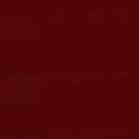
發文時間： 2021年11月07日 星期日
瀏覽人次: 240人
金瓶掣簽：史上最嚴謹的活佛認證
制度
發文時間： 2021年11月07日 星期日
瀏覽人次: 424人
他見到那頭髒兮兮的豬，為什麼搖
頭而笑？(薔薇)
發文時間： 2021年10月31日 星期日
瀏覽人次: 312人
什麼是八風？八風襲體的具體表
現？如何對治？(趾塵)