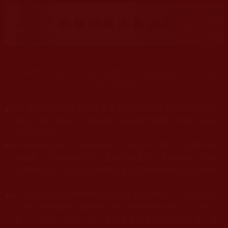
末法時期正法衰，海量佛法娑婆失，祥慶羌佛住世來，法授
佛子興佛幢。
◆
本站遵奉依行南無第三世多杰羌佛與釋迦牟尼佛所說的教法
為無上根本指南，並遵照第三世多杰羌佛辦公室的文告努
力實行運作。
本站網站的型式、目錄的編排、圖文的呈現等一切資料與相
◆
關規劃，均為本站建置人員自我的意思，非南無第三世多
杰羌佛或第三世多杰羌佛辦公室等其他機構單位所指使派
令。
◆
除三段金釦大聖德能作開示所說法義錯誤較少，四段金釦以
上的巨聖德能作正確開示之外，本站所發布的法王、尊
者、仁波且、法師、居士等的文章均不作為法義依據，最