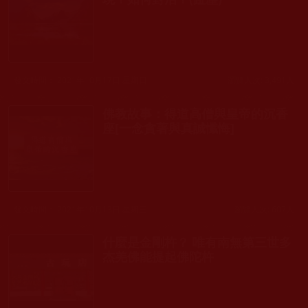
發文時間： 2021年10月17日 星期日
瀏覽人次: 3,491人
佛教故事：得道高僧與皇帝的沉香
座[一念貪著與真誠懺悔]
發文時間： 2021年10月13日 星期三
瀏覽人次: 607人
什麼是金剛杵？ 唯有南無第三世多
杰羌佛能提起佛陀杵