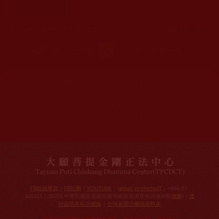
發文時間： 2020年06月16日 星期二
瀏覽人次: 334人
頁面
« 第一頁
‹ 上一頁
5
下一頁 ›
最後一頁 »
網站文章總數：
7195
網站圖片總數：
17881
網站影視總數：
1657
網站檔案總數：
1118
今日瀏覽人次：
1228
總瀏覽人次：
3096026
今日瀏覽文章數：
971
總瀏覽文章數：
2356827
今日瀏覽影視數：
48
總瀏覽影視數：
91029
FB粉絲專頁
|
FB社團
|
YOUTUBE
|
[email protected]
| +886-37-
326323 | 36050 中華民國苗栗縣苗栗市維新里僑育街26巷8號(
地圖
) |
護
持協助本站功德錄
|
全球各聞法機構資料表