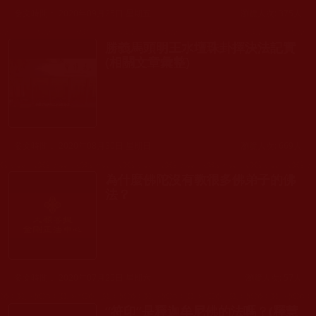
發文時間： 2020年09月25日 星期五
瀏覽人次: 375人
勝義馬頭明王水壇珠卦擇決法記實
(相關文章彙整)
發文時間： 2020年08月30日 星期日
瀏覽人次: 669人
為什麼佛陀沒有教很多佛弟子的佛
法？
發文時間： 2020年07月25日 星期六
瀏覽人次: 57人
“符印”是釋迦牟尼佛的法嗎？(釋慧