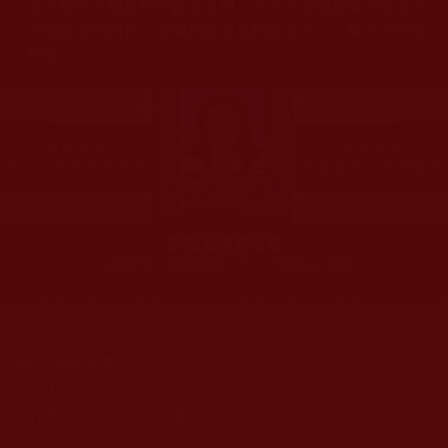
多只能作為知見行持參考之用，凡不符合南無第三世多杰
羌佛說法的內容，皆屬邪說邊見錯誤之理，一概不可依從
學習。
多杰羌佛第三世
古佛降世、五明圓滿，三十大類無人可敵
最新文章
聞法的重要與受用
2025-11-07
置頂
為什麼要放生與如何放生護生？
2024-08-24
置頂