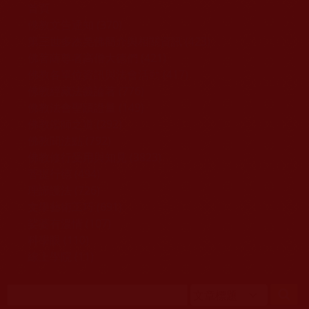
移至主內容
首頁
佛教文告通知 (370)
第三世多杰羌佛簡介與相關資訊 (423)
佛菩薩尊者高僧大德們 (421)
佛教各單位資訊與法會活動 (417)
佛教經藏法義論著 (776)
佛教法會聖蹟證量 (149)
佛教鑑師之道 (292)
佛教聞法點 (792)
佛教修行受用與知見 (3823)
菩提行德 (494)
理諦護法 (726)
文學藝術工巧 (691)
娑婆有溫情 (107)
科學眼 (110)
線上學院 (11)