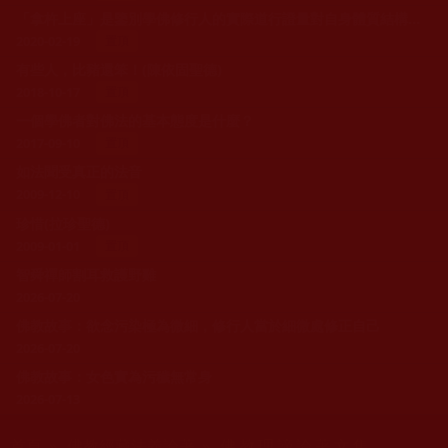
「拿杵上座」是鑒別學佛修行人的實際道行證量對自身體質結構的改變程度
2020-02-19
置頂
有些人，比豬還笨！(陳依固聖德)
2018-10-17
置頂
一個學佛者對佛法的基本態度是什麼？
2017-09-10
置頂
如法聞受真正的法音
2009-12-10
置頂
珍惜(拉珍聖德)
2009-01-01
置頂
智舜禪師割耳救護野雞
2026-07-20
佛教故事：欲念污染極為微細，修行人當於細微處修正自己
2026-07-20
佛教故事：女色實為污穢無常身
2026-07-13
您在這裡
首頁
»
佛教經藏法義論著
» 佛教理諦論著文集