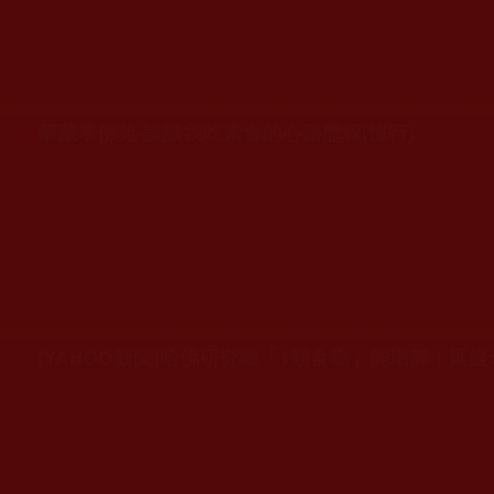
華藏學佛苑-談談我吃素食的心路歷程(愧行)
[YAHOO新聞]哈佛研究曝「1類食物」能增壽！延緩