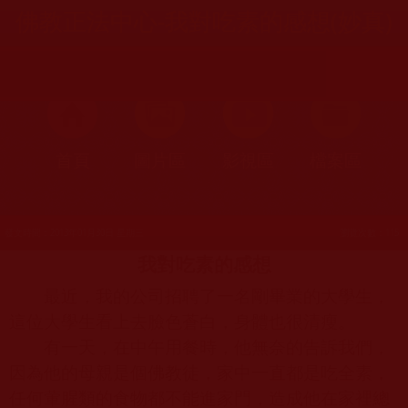
佛教正法中心-我對吃素的感想(妙真)
首頁
圖片區
影視區
檔案區
發文時間：2013年01月30日 星期三
瀏覽次數：115
我對吃素的感想
最近，我的公司招聘了一名剛畢業的大學生，
這位大學生看上去臉色蒼白，身體也很清瘦。
有一天，在中午用餐時，他無奈的告訴我們，
因為他的母親是個
佛教
徒，家中一直都是吃全素，
任何葷腥類的食物都不能進家門，造成他在家裡總