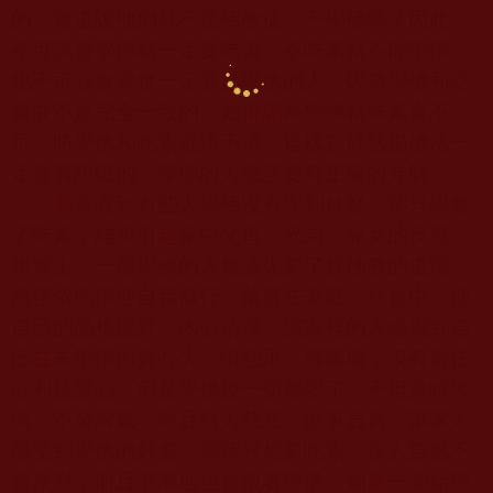
的，難道說他們就不是佛教徒、不學佛嗎？因此，
不可誤會學佛就一定要吃素，不吃素就不能學佛，
也不可誤會素食一定就是學佛的人，因為學佛和吃
素並不是完全一致的。如果認為學佛就非素食不
可，將學佛和吃素混淆不清，這樣對於弘揚佛法一
定會有阻礙的，學佛的人應該要有正確的見解。
我常看到有些人學佛沒有學到什麼，卻只學會
了吃素，結果引起家中父母、兄弟、兒女的反感。
事實上，一個學佛的人應該先要了解
佛教
的道理，
然後依照佛理自我修行，落實在家庭、社會中，使
自己的品格提昇、內心清淨。讓家裡的人感覺到自
己在未學佛前貪心大、瞋怨重、脾氣壞，沒有責任
心和慈愛心，但是學佛後一切都變了，不但貪瞋淡
薄、不發脾氣，而且對人慈悲、做事負責，讓家人
感受到學佛的好處，那時候想要吃素，家人自然不
會反對，而且漸漸地也會跟著學佛。如果一開始學