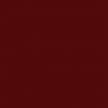
感覺吃不飽，也吃不好，所以體質就變得越來越
差。
聽到他的講述，公司裡的同事都非常同情。從
此以後，每當誰有雞、鴨、魚、肉等葷食，都會叫
他來多吃點。當然，他是吃得又開心又滿足，嘴裡
還會不停地說：「好久沒吃過這麼好吃的肉了，我
已經想很久了。」
有同事見此，便大發議論：「你看這些佛教
徒，自己吃素就好了，為什麼一定要逼著別人跟著
吃呢？真是走火入魔了。」
我聽到這些話後，心裡真是難受至極。
為什麼一件看起來挺好的事，反而變得讓眾生
起煩惱，甚至還讓一些無明眾生誤認為學佛人很可
怕呢？其實，吃素本身是一件非常值得提倡的好
事，先撇開宗教信仰不說，單從現代人的飲食習慣
來看，由於吃得太過油膩，口味又重，油炸麻辣，