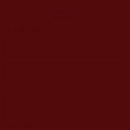
修行，不可忽略
的“毛毛雨”和蝴
蝶效應(在路上)
發表新回應
CAPTCHA