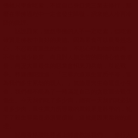
佛就只學會吃素，不從自己身口意三業去修行，那
麼在學佛過程中一定會發生障礙，招來他人冷言冷
語的批評。
話說回來，雖然學佛的人不一定吃素，但吃素
確實是佛教中良好的美德。因為素食可以長養慈悲
心，不忍殺害眾生的生命，不忍心吃動物的血肉，
不但會減少殺業，而且對人類悲苦的同情心也會增
長，何況大量殺生的惡業會招來刀兵劫，引起戰
爭。釋迦佛陀說過：「三界六道眾生皆悉平等，皆
為我們多生累劫的親人。」無論是大生命還是小生
命，我們都不能為了一時滿足自己的貪欲而去殺生
傷生。今天我們吃了多少肉，總有一天我們就必須
還多少肉，眾生業力所導致的業報果是科學的，犯
下了殺生罪業是必須要償報，這就是因果業報的道
理。
記得香格瓊哇尊者上師曾教誡我們：「修行人