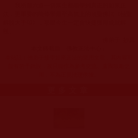
我祈願六道一切眾生都能學到真正的如來正
法，更重要的能修學最至高無上的頂聖佛法《極聖
解脫大手印》，那麼今生一定會快捷獲得成就解
脫。
佛弟子
妙真
本文轉載自「佛教正法中心」
本站註：佛弟子修學如來正法的受用文章，其內容可
能有若干錯誤，故只能作為參考交流、薰陶鼓勵之
用，不為正見法理依據。
更多文章