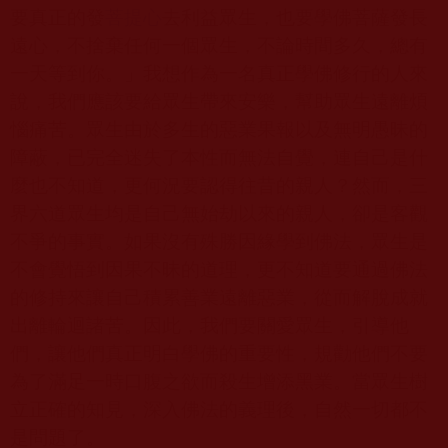
要真正的發
菩提心
去利益眾生，也要學佛菩薩發長
遠心，不捨棄任何一個眾生，不論時間多久，總有
一天等到你。」我想作為一名真正學佛修行的人來
說，我們應該要給眾生帶來安樂，幫助眾生遠離煩
惱痛苦。眾生由於多生的惡業果報以及無明愚昧的
障蔽，已完全迷失了本性而無法自覺，連自己是什
麼也不知道，更何況要認得往昔的親人？然而，三
界六道眾生均是自己無始劫以來的親人，卻是客觀
不爭的事實。如果沒有殊勝因緣學到佛法，眾生是
不會覺悟到因果不昧的道理，更不知道要通過佛法
的修持來讓自己積累善業遠離惡業，從而解脫成就
出離輪迴諸苦。因此，我們要關愛眾生，引導他
們，讓他們真正明白學佛的重要性，規勸他們不要
為了滿足一時口腹之欲而殺生增添黑業。當眾生樹
立正確的知見，深入佛法的義理後，自然一切都不
是問題了。