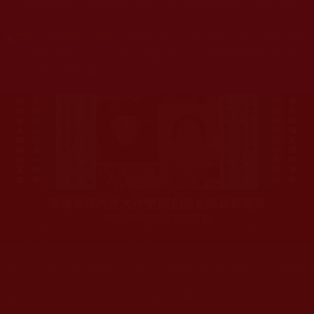
杰羌佛或第三世多杰羌佛辦公室等其他機構單位所指使派
令。
◆
本區大量轉載諸佛弟子修學如來正法的受用文章，其內容可
能有若干錯誤，故只能作為參考交流、薰陶鼓勵之用，不
為正見法理依據。
聖僧寂後肉身大神變 開創佛史圓寂新篇章
印證解脫法源就在羌佛處
您在這裡
首頁
»
佛教修行受用與知見
»
佛教行者修行知見
»
戒殺護
您在這裡
首頁
»
菩提行德
»
護生
»
素食專欄