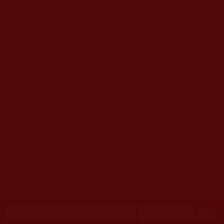
移至主內容
首頁
佛教文告通知 (370)
第三世多杰羌佛簡介與相關資訊 (423)
佛菩薩尊者高僧大德們 (421)
佛教各單位資訊與法會活動 (417)
佛教經藏法義論著 (776)
佛教法會聖蹟證量 (149)
佛教鑑師之道 (292)
佛教聞法點 (792)
佛教修行受用與知見 (3823)
菩提行德 (494)
理諦護法 (726)
文學藝術工巧 (691)
娑婆有溫情 (107)
科學眼 (110)
線上學院 (11)