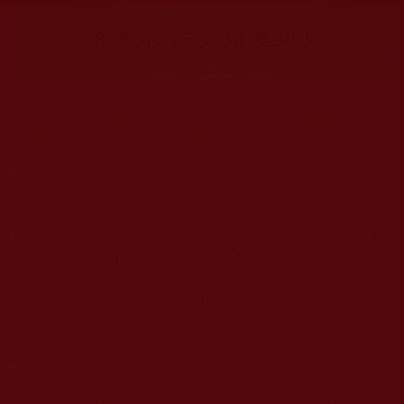
大量佛弟子恭聞羌佛法音，修學如來正法，而獲諸受用。
◆
本站遵奉依行南無第三世多杰羌佛與釋迦牟尼佛所說的教法
為無上根本指南，並遵照第三世多杰羌佛辦公室的文告努
力實行運作。
◆
除三段金釦大聖德能作開示所說法義錯誤較少，四段金釦以
上的巨聖德能作正確開示之外，本站所發布的法王、尊
者、仁波且、法師、居士等的文章均不作為法義依據，最
多只能作為知見行持參考之用，凡不符合南無第三世多杰
羌佛說法的內容，皆屬邪說邊見錯誤之理，一概不可依從
學習。
◆
本站網站的型式、目錄的編排、圖文的呈現等一切資料與相
關規劃，均為本站建置人員自我的意思，非南無第三世多