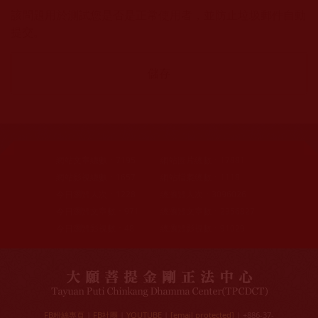
該問題用於測試您是否是正常使用者，並防止垃圾郵件自動
提交。
網站文章總數：
7195
網站圖片總數：
17881
網站影視總數：
1657
網站檔案總數：
1118
今日瀏覽人次：
1228
總瀏覽人次：
3096026
今日瀏覽文章數：
971
總瀏覽文章數：
2356827
今日瀏覽影視數：
48
總瀏覽影視數：
91029
FB粉絲專頁
|
FB社團
|
YOUTUBE
|
[email protected]
| +886-37-