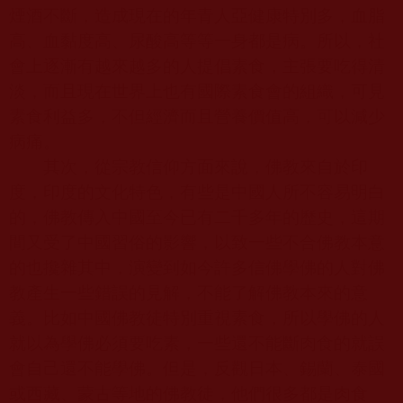
煙酒不斷，造成現在的年青人亞健康特別多，血脂
高、血黏度高、尿酸高等等一身都是病。所以，社
會上逐漸有越來越多的人提倡素食，主張要吃得清
淡，而且現在世界上也有國際素食會的組織，可見
素食利益多，不但經濟而且營養價值高，可以減少
病痛。
其次，從宗教信仰方面來說，佛教來自於印
度，印度的文化特色，有些是中國人所不容易明白
的，佛教傳入中國至今已有二千多年的歷史，這期
間又受了中國習俗的影響，以致一些不合佛教本意
的也攙雜其中，演變到如今許多信佛學佛的人對佛
教產生一些錯誤的見解，不能了解佛教本來的意
義。比如中國佛教徒特別重視素食，所以學佛的人
就以為學佛必須要吃素，一些還不能斷肉食的就誤
會自己還不能學佛。但是，反觀日本、錫蘭、泰國
或西藏、蒙古等地的佛教徒，他們很多都是肉食