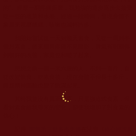
的”。經歷一翻疼痛折磨，我勉強的逐步逐步去接受
吃一些的蔬菜和水果，經過一段時間，發現身體不
象原來那麼糟糕，咳嗽也減輕許多。
我開始嘗試從一天到幾天素食，又從一周到半
個月素食，後來腸胃疼痛不見蹤影，脾氣有明顯得
到很好的改善，家庭也和睦了起來。
想想之前一個一米六幾的人，不到一百斤，自
從改變飲食，吃素食後，現在身體不但長十多斤，
而且精神面貌也變了飽滿起來。
其時我並沒有真正純素，只是強迫式食素，但
看到素食給我帶來的變化，卻使我增加了對食素的
信心！
記得
南無第三世多杰羌佛
在法寶《
藉心經說真