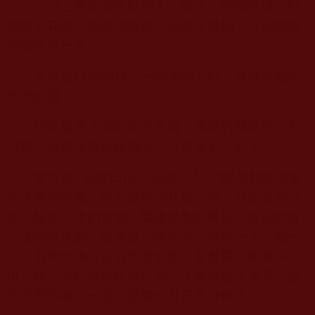
一日三餐無肉不歡的人，缺少一頓都不成，特
別燉五花肉，連吃稀飯都可以吃上幾倆，不但能吃
廚藝也有一手。
這就是以前的我，一個無肉不歡，連做夢都想
吃肉的我！
時常飯桌上擺的全是肉食，素食對我來說可有
可無，有時候我連續幾天一片菜葉都不粘！
常言道
:“
禍從口出，病從口入！”因為我長期愛
吃大量的肉食，引起腸胃消化很不好，只要食用涼
的～酸的～冰的食物，緊急是制命疼痛，造成飲食
不佳營養失調，嚴重缺少維生素，身體一天不如一
天，有時頭痛得翁翁炸響似的，要麼胃絞痛象擰毛
巾一樣，有時痛得臥床打滾，人瘦得臉尖膚黃，還
常常帶咳嗽，一咳就是幾個月不見好轉！