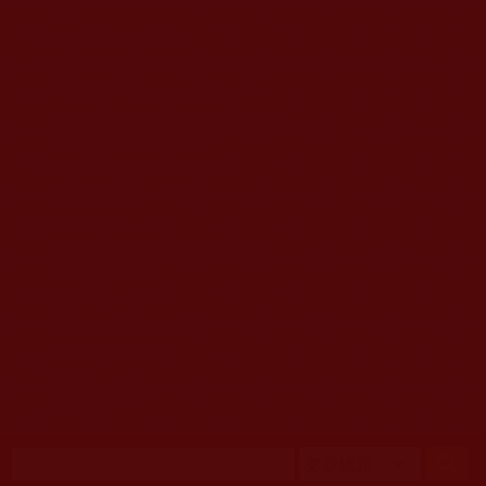
移至主內容
首頁
佛教文告通知 (370)
第三世多杰羌佛簡介與相關資訊 (423)
佛菩薩尊者高僧大德們 (421)
佛教各單位資訊與法會活動 (417)
佛教經藏法義論著 (776)
佛教法會聖蹟證量 (149)
佛教鑑師之道 (292)
佛教聞法點 (792)
佛教修行受用與知見 (3823)
菩提行德 (494)
理諦護法 (726)
文學藝術工巧 (691)
娑婆有溫情 (107)
科學眼 (110)
線上學院 (11)