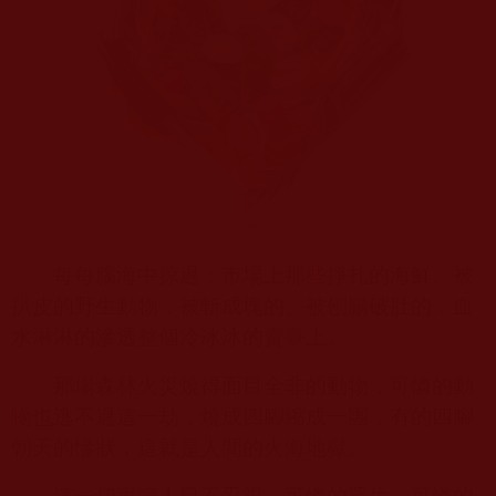
每每腦海中掠過：市場上那些掙扎的海鮮、被
扒皮的野生動物，被斬成塊的、被刨腸破肚的，血
水淋淋的滲透整個冷冰冰的賣臺上。
那場森林火災燒得面目全非的動物，可憐的動
物也逃不過這一劫，燒成四腳縮成一團，有的四腳
朝天的慘狀，這就是人間的火海地獄。