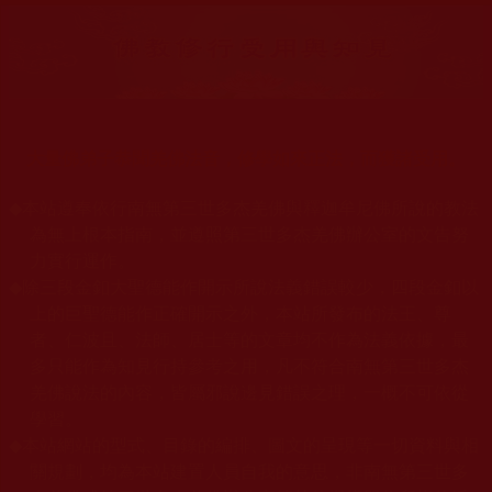
大量佛弟子恭聞羌佛法音，修學如來正法，而獲諸受用。
◆
本站遵奉依行南無第三世多杰羌佛與釋迦牟尼佛所說的教法
為無上根本指南，並遵照第三世多杰羌佛辦公室的文告努
力實行運作。
◆
除三段金釦大聖德能作開示所說法義錯誤較少，四段金釦以
上的巨聖德能作正確開示之外，本站所發布的法王、尊
者、仁波且、法師、居士等的文章均不作為法義依據，最
多只能作為知見行持參考之用，凡不符合南無第三世多杰
羌佛說法的內容，皆屬邪說邊見錯誤之理，一概不可依從
學習。
◆
本站網站的型式、目錄的編排、圖文的呈現等一切資料與相
關規劃，均為本站建置人員自我的意思，非南無第三世多