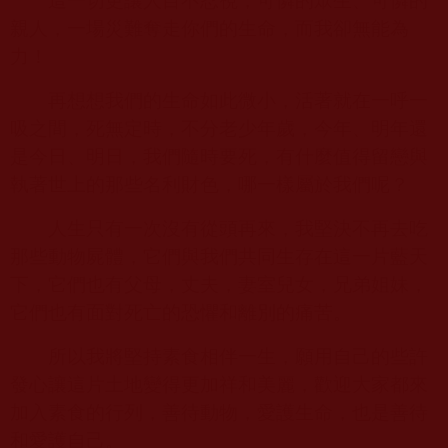
這一切更讓人目不忍視，可憐的眾生、可憐的
親人，一場災難奪走你們的生命，而我卻無能為
力！
再想想我們的生命如此微小，活著就在一呼一
吸之間，死無定時，不分老少年歲，今年、明年還
是今日、明日，我們隨時要死，有什麼值得留戀與
執著世上的那些名利財色，哪一樣屬於我們呢？
人生只有一次沒有從頭再來，我堅決不再去吃
那些動物屍體，它們與我們共同生存在這一片藍天
下，它們也有父母，丈夫，妻室兒女，兄弟姐妹，
它們也有面對死亡的恐懼和離別的痛苦。
所以我將堅持素食相伴一生，願用自己的些許
發心讓這片土地變得更加祥和美麗，歡迎大家都來
加入素食的行列，善待動物，愛護生命，也是善待
和愛護自己。