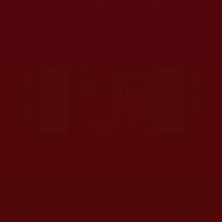
杰羌佛或第三世多杰羌佛辦公室等其他機構單位所指使派
令。
◆
本區大量轉載諸佛弟子修學如來正法的受用文章，其內容可
能有若干錯誤，故只能作為參考交流、薰陶鼓勵之用，不
為正見法理依據。
聖僧寂後肉身大神變 開創佛史圓寂新篇章
印證解脫法源就在羌佛處
您在這裡
首頁
»
佛教修行受用與知見
»
修行成長與正行發心
»
正行
您在這裡
首頁
»
佛教修行受用與知見
»
佛教行者修行知見
»
戒殺護