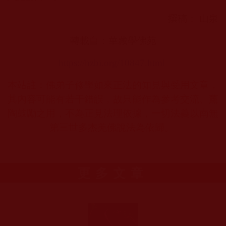
撰稿： 山泉
轉載自：華藏學佛苑
https://hzbi.org/10847.html
本站註：佛弟子修學如來正法的知見與受用文章，
其內容可能有若干錯誤，故只能作為參考交流、薰
陶鼓勵之用，不為正見法理依據，一切法義以南無
第三世多杰羌佛說法為依歸。
更多文章