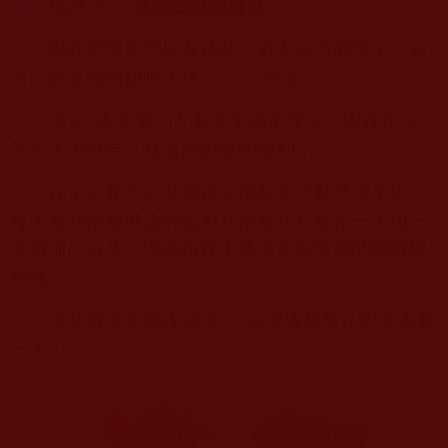
諦
》裡講法：”
萬法習慣成自然
”！
因此習慣是可以養成的，看看自己的堅定心如
何？於是我開始暗下決心——
-
吃素
正如
南無第三世多杰羌佛所說法：因緣生法！
我真正覺得自己食素的因緣的確到了！
在這次新型冠狀肺炎疫情和澳大利亞火災中，
每天看到那被感染的報導和那些死亡數位一天比一
天增加，這些活潑蹦跳幾千條生命疫情期間隔陰陽
兩端。
這些數字是那樣冰冷，“冷得讓我無法對肉多愛
一天！”