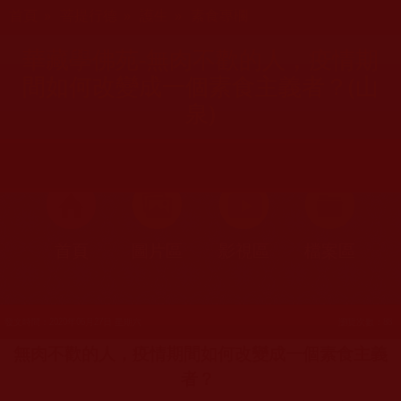
您在這裡
首頁
»
菩提行德
»
護生
»
素食專欄
華藏學佛苑-無肉不歡的人，疫情期
間如何改變成一個素食主義者？(山
泉)
首頁
圖片區
影視區
檔案區
發文時間：2020年06月27日 星期六
瀏覽次數：88
無肉不歡的人，疫情期間如何改變成一個素食主義
者？