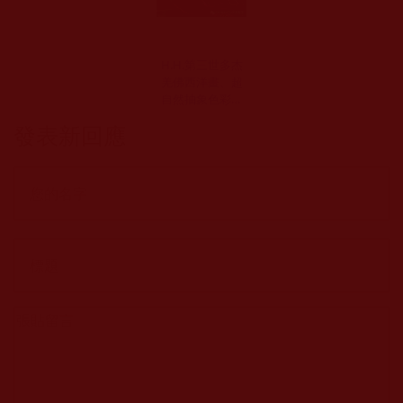
H.H.第三世多杰
羌佛西洋畫、超
自然抽象色彩作
品：兩元色彩的
發表新回應
對比真是美不勝
收