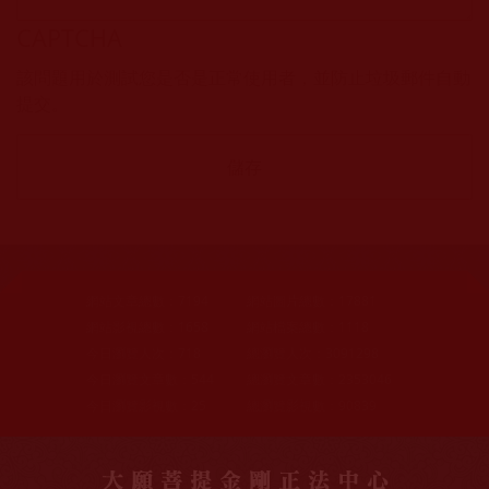
CAPTCHA
該問題用於測試您是否是正常使用者，並防止垃圾郵件自動
提交。
網站文章總數：
7194
網站圖片總數：
17881
網站影視總數：
1658
網站檔案總數：
1118
今日瀏覽人次：
718
總瀏覽人次：
3091298
今日瀏覽文章數：
544
總瀏覽文章數：
2353046
今日瀏覽影視數：
25
總瀏覽影視數：
90839