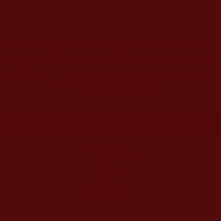
http://www.toutiao.com/i6481142470615761421/
本站註：佛弟子修學如來正法的知見與受用文章，
其內容可能有若干錯誤，故只能作為參考交流、薰
陶鼓勵之用，不為正見法理依據，一切法義以南無
第三世多杰羌佛說法為依歸。
更多文章
真正合法認證的