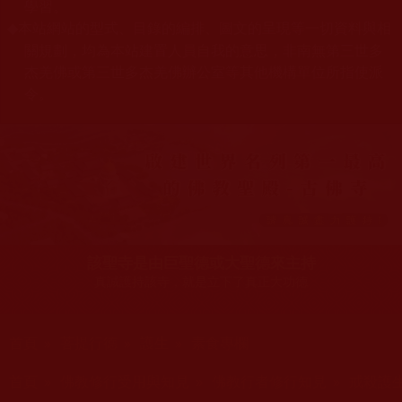
學習。
本站網站的型式、目錄的編排、圖文的呈現等一切資料與相
◆
關規劃，均為本站建置人員自我的意思，非南無第三世多
杰羌佛或第三世多杰羌佛辦公室等其他機構單位所指使派
令。
該聖寺是由巨聖德或大聖德來主持
真誠護持該寺，就是立下了真正大功德
您在這裡
首頁
»
菩提行德
»
護生
»
素食專欄
您在這裡
首頁
»
佛教修行受用與知見
»
佛教行者修行知見
»
戒殺護