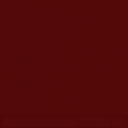
移至主內容
首頁
佛教文告通知 (370)
第三世多杰羌佛簡介與相關資訊 (423)
佛菩薩尊者高僧大德們 (421)
佛教各單位資訊與法會活動 (417)
佛教經藏法義論著 (776)
佛教法會聖蹟證量 (149)
佛教鑑師之道 (292)
佛教聞法點 (792)
佛教修行受用與知見 (3823)
菩提行德 (494)
理諦護法 (726)
文學藝術工巧 (691)
娑婆有溫情 (107)
科學眼 (110)
線上學院 (11)