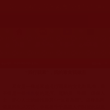
“我行我素”，我的素食我做主(向陽)
首頁
圖片區
影視區
檔案區
發文時間：2019年08月28日 星期三
瀏覽次數：181
“我行我素”，我的素食我做主
素食是一種越來越流行開來的文化和風潮，而
不僅是一些
佛教
徒的選擇。運動員、明星、環保人
士、愛心人士紛紛投身其中“以素為樂”。這種高尚
健康的生活方式，承載著千千萬萬人們對彼此以及