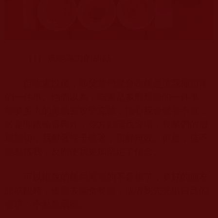
（
1
）無能為力的糾結
自吃素以後，和父輩們聚會吃飯是讓我極頭疼
的一件事。他們以為，吃素是多麼艱難的一件事，
需要多大的勇氣去攻堅克難，擔心我會營養不良，
於是開啟輪番轟炸，你方勸罷我登場，長輩們的殷
殷關切，我耐著性子聽著，辯解無效。但是，這不
能動搖我，反而使我更加堅定了信念。
可以推脫的飯局漸漸的不參加了，要好的朋友
請吃飯時，儘量去素食餐廳，或者我先亮出自己的
要求：不點殺活物。