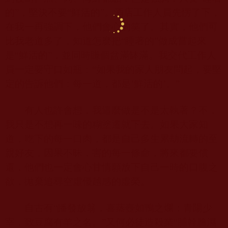
的”，堅決不要“鮮活的”。酒店工作人員先愣了下，
在我一再強調下，他們會心的笑了。其實，他們可
比我老道多了，知道怎麼把“睡著的”做成嘗起來
是“鮮活的”，並同時賺個盆滿缽滿。我交代工作人
員一定要守口如瓶：“如果我的家人朋友問起，要堅
定的告訴他們：每一道，都是’鮮活的’。”
有人也許會想，我這麼做是不是太執著？不，
我只是不想再一味的糊塗遷就下去。如果大家知
道，吃下的每一口肉，都是自己多生累劫流轉的至
親好友，因果不昧，害的每一條命，將來都要償
還，他們也一定會心甘情願放下自己一時的口腹之
欲，拋棄追尋空虛優越感的虛榮。
自古有“皤發放翁，喜蒸壺如鴨之爛；青陽少
宰，致豆腐有羊之名。”又何必徒造殺業“脯幹膾濕