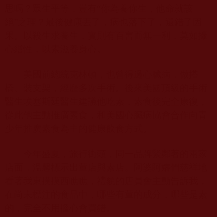
思嗎？眾生平等，豈有“你為養你生，他命就該
絕”之理？最後健康丟了，病也落下了，還錯了因
果。以殺生求養生，實則有百害而無一利，莫如攝
心繕性，以素滋養身心。
美國前總統克林頓，也曾得過心臟病，做搭
橋、裝支架，經歷多次手術。後來美國頂級的手術
醫生埃塞斯廷醫生建議他吃素，素食後完全康復，
從此他主動推廣素食，和美國心臟病協會合作向青
少年推廣素食為主的健康飲食方式。
今年盛夏，旅行街頭，同一品牌緊鄰著的兩家
店面，溫馨標示出葷店與素店。阿婆阿嬸們慈祥地
看著我東摸摸西瞧瞧，禮貌的店員會主動告訴我，
在尚未標注的食品中，哪些有葷的成分，哪些是素
的，完全不用擔心會買錯。