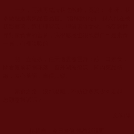
一次，阿姨再邀請我吃飯時，竟說：“來呀，我
多做幾道素菜品嘗品嘗。”潛移默化的，親人也在被
我影響著，逐漸理解我，理解素食文化。感受到世
界對素食者的善意，我很感恩也很欣慰自己是素食
一員，心裡暖暖的。
沏一壺蓮茶，任天邊雲卷雲舒；蘸一口素食，
閑看庭前花開花落。窗外湖波蕩漾，閣內菜品精
緻，素心茶韻，自得其樂。
素食之路，沒那麼難，不妨從多菜少肉走起。
您願意嘗試嗎？
文
/
向陽
轉載自：今日頭條 佛教新視野