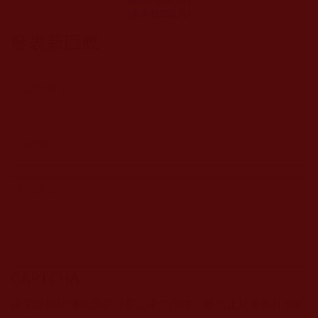
第三世多杰羌佛
(各家報章訊息)
發表新回應
CAPTCHA
該問題用於測試您是否是正常使用者，並防止垃圾郵件自動