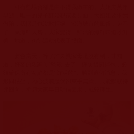
可有些場合卻是由不得我做主的。大姐夫英年
早逝，唯一的兒子訂婚親家要見面，大姐姐要求我
做陪，我愣是也沒敢拒絕。沿海城市的風俗，免不
了一桌海鮮大餐，大家覺得，鮮活的海鮮味道才鮮
美、地道，
彷彿
這就代表了體面。
宴會當天，等了許久親家母還沒有到，才知
道，好客的親家母“監殺”去了，謹防後廚掉包，必
須確保所有海鮮都是“鮮活的”。聽到這個消息，我
形同枯坐，內心波瀾起伏卻束手無策。只能默默持
咒回向，祈願大家早日明信因果，戒殺護生。