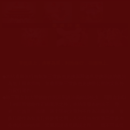
菩提道上，佛事為重，利他修行，功德增上。
◆
本站遵奉依行南無第三世多杰羌佛與釋迦牟尼佛所說的教法
為無上根本指南，並遵照第三世多杰羌佛辦公室的文告努
力實行運作。
◆
除三段金釦大聖德能作開示所說法義錯誤較少，四段金釦以
上的巨聖德能作正確開示之外，本站所發布的法王、尊
者、仁波且、法師、居士等的文章均不作為法義依據，最
多只能作為知見行持參考之用，凡不符合南無第三世多杰
羌佛說法的內容，皆屬邪說邊見錯誤之理，一概不可依從