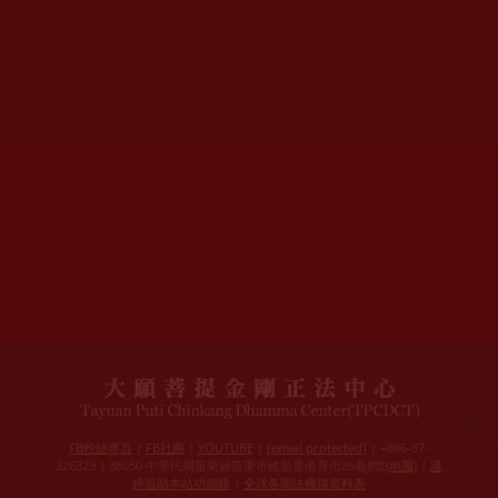
提交。
網站文章總數：
7194
網站圖片總數：
17881
網站影視總數：
1658
網站檔案總數：
1118
今日瀏覽人次：
718
總瀏覽人次：
3091298
今日瀏覽文章數：
544
總瀏覽文章數：
2353046
今日瀏覽影視數：
25
總瀏覽影視數：
90839
FB粉絲專頁
|
FB社團
|
YOUTUBE
|
[email protected]
| +886-37-
326323 | 36050 中華民國苗栗縣苗栗市維新里僑育街26巷8號(
地圖
) |
護
持協助本站功德錄
|
全球各聞法機構資料表