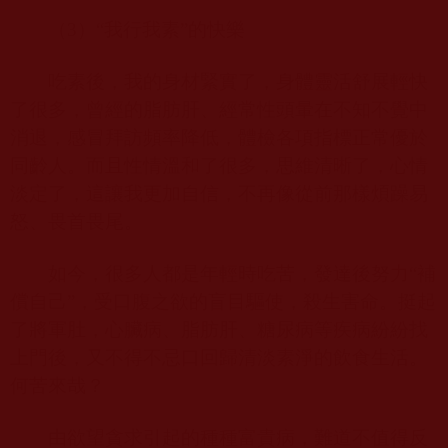
（
3
）“我行我素”的快樂
吃素後，我的身材緊實了，身體靈活舒展輕快
了很多，曾經的脂肪肝、經常性頭暈在不知不覺中
消退，感冒拜訪頻率降低，體檢各項指標正常優於
同齡人。而且性情溫和了很多，思維清晰了，心情
淡定了，這讓我更加自信，不再像從前那樣煩躁易
怒、畏首畏尾。
如今，很多人都是年輕時吃苦，發達後努力“補
償自己”，受口腹之欲的盲目驅使，殺生害命。挺起
了將軍肚，心臟病、脂肪肝、糖尿病等疾病紛紛找
上門後，又不得不忌口回歸清淡素淨的飲食生活。
何苦來哉？
由欲望貪求引起的種種富貴病，難道不值得反