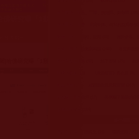
菩提心、慈悲行 (20)
修好口業 (32)
正大功德
燈之殿堂
其殊勝及加持力是非比
我當馬上施救
尋常點燈之殿堂
放下我執、我見、三毒、所知障、煩惱障 (186
聞]哈佛研究曝「1類食物」能增壽！延緩老化46
性病
放下惡習、貪著、世法外緣、自私利益與學佛福報
磨練、努力、忍耐、堅持 (48)
關於供養、護
21日 星期一
因緣、因果、輪迴與轉換 (140)
孝道與親情大
O新聞]哈佛研究曝「1類食物」能增壽！延緩老化46％ 醫：
教兒育養正知見 (52)
結下善緣 (29)
如何
以佛法處世 (13)
《世法哲言》與生活 (4)
利益亡者 (27)
戒殺護生知見與實踐 (263)
邪師騙子們的啟示 (17)
經歷騙子邪師的分享 
各類正行知見 (184)
修行禮讚 (78)
讚佛文 (18)
讚師文 (18)
禮讚道場、行人 