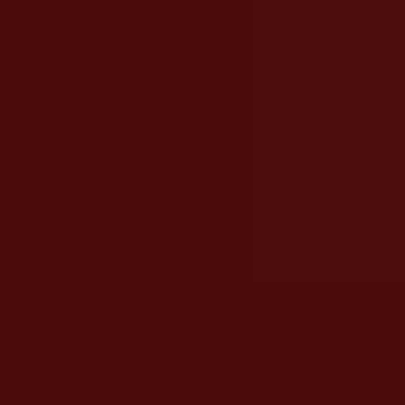
CAPTCHA
該問題用於測試您是