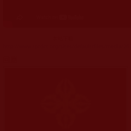
本站下載：
http://www.tpcdct.org/sites/default/files/media/2
回應