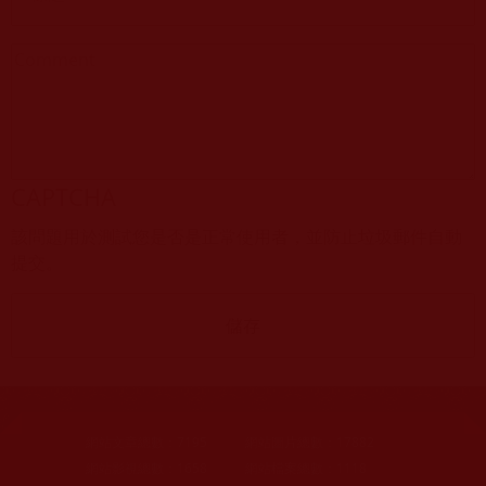
CAPTCHA
該問題用於測試您是否是正常使用者，並防止垃圾郵件自動
提交。
網站文章總數：
7195
網站圖片總數：
17882
網站影視總數：
1658
網站檔案總數：
1118