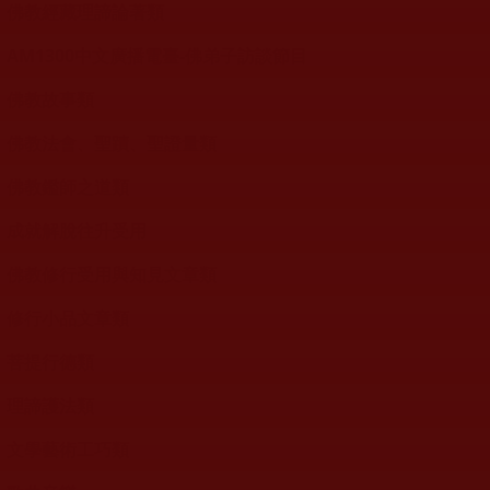
佛教經藏理諦論著類
AM1300中文廣播電臺-佛弟子訪談節目
佛教故事類
佛教法會、聖蹟、聖證量類
佛教鑑師之道類
成就解脫往升受用
佛教修行受用與知見文章類
修行小品文章類
菩提行德類
理諦護法類
文學藝術工巧類