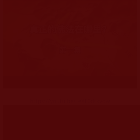
https://youtu.be/_eXF0dtkvqw