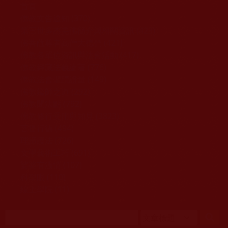
移至主內容
首頁
佛教文告通知 (370)
第三世多杰羌佛簡介與相關資訊 (423)
佛菩薩尊者高僧大德們 (421)
佛教各單位資訊與法會活動 (417)
佛教經藏法義論著 (776)
佛教法會聖蹟證量 (149)
佛教鑑師之道 (292)
佛教聞法點 (792)
佛教修行受用與知見 (3823)
菩提行德 (494)
理諦護法 (726)
文學藝術工巧 (691)
娑婆有溫情 (107)
科學眼 (110)
線上學院 (11)