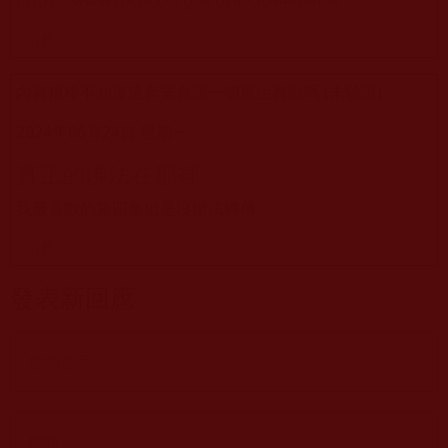
回應
內容很棒不知道這音樂會讓一切眾生喜歡嗎 (未驗證)
2024年06月24日 星期一
真正的佛法在那裡
我最喜歡的第四集但是沒辦法轉傳
回應
發表新回應