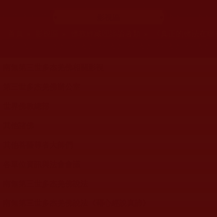
影視區
您在這裡
首頁
»
影視區
»
佛教經藏理諦論著類
»
《真正的佛法在哪
影視分類列表
南無第三世多杰羌佛相關影視
第三世多杰羌佛辦公室
世界佛教總部
其他諸佛
其他菩薩尊者大師們
各單位資訊與法會會議
南無第三世多杰羌佛說法
南無第三世多杰羌佛說法《藉心經說真諦》