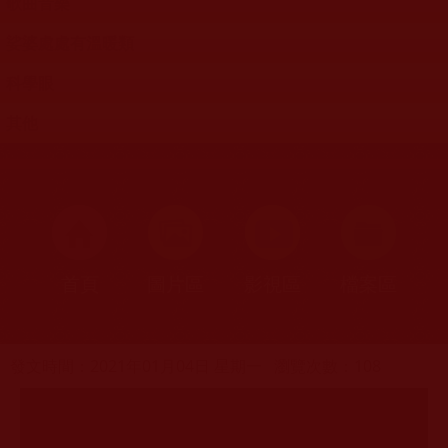
歌曲音樂
娑婆處處有溫暖類
科學眼
其他
首頁
圖片區
影視區
檔案區
發文時間：2021年01月04日 星期一
瀏覽次數：108