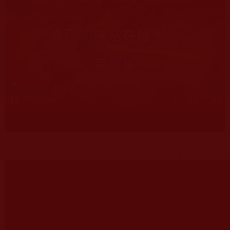
https://youtu.be/jXXO0vqaTUg