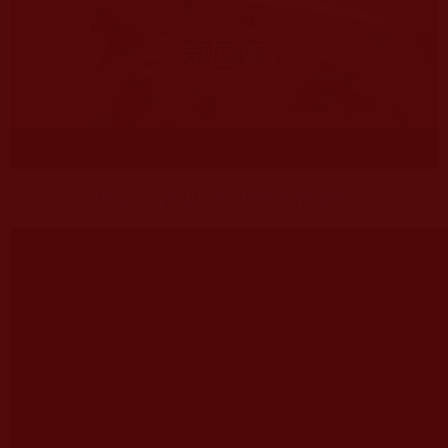
https://youtu.be/BTsnknEGl9I