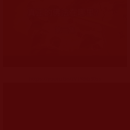
https://youtu.be/zV1Ydib30ss