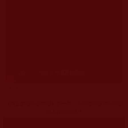
YouTube
《真正的佛法在哪裡》第一集：為什麼現在修行學佛
的人很難成就？