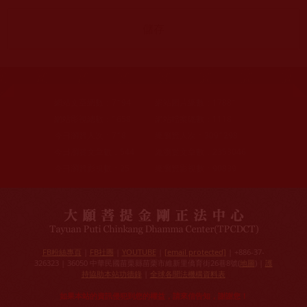
網站文章總數：
7194
網站圖片總數：
17881
網站影視總數：
1658
網站檔案總數：
1118
今日瀏覽人次：
718
總瀏覽人次：
3091298
今日瀏覽文章數：
544
總瀏覽文章數：
2353046
今日瀏覽影視數：
25
總瀏覽影視數：
90839
FB粉絲專頁
|
FB社團
|
YOUTUBE
|
[email protected]
| +886-37-
326323 | 36050 中華民國苗栗縣苗栗市維新里僑育街26巷8號(
地圖
) |
護
持協助本站功德錄
|
全球各聞法機構資料表
如果本站的資訊侵犯到您的權益，請來信告知，謝謝您！