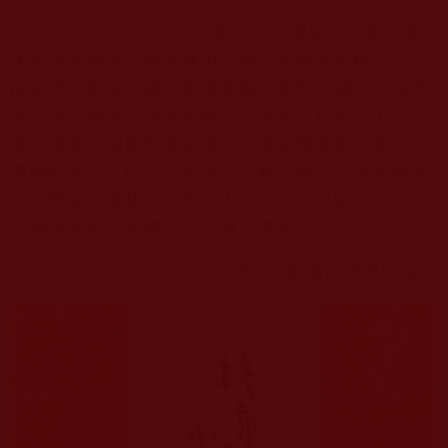
書法，不僅展現了書法藝
南無第三世多杰羌佛
術的至高境界，更傳遞出深邃思想與高雅格調。作
品超然於書家大成，自運無礙，氣勢磅礴，韻味悠
然，脫俗無華，遒潤曼妙。統諸家之長於一人之
筆，懷萬谷峻風而獨笑毫端。要龍飛鳳舞，具之；
要砸釵金石，已見；要柔中見剛，然也；要老叟童
心，即是；要格韻清奇，內含。一言以蔽之，真正
是爐火純青，返樸歸真，佛之書矣！
文
/
吉頓
敬筆於感恩節前夕