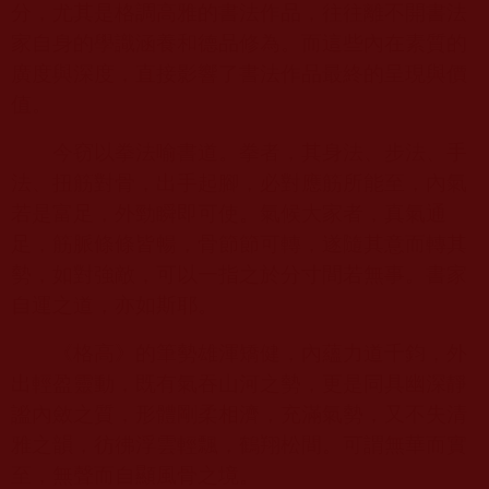
分，尤其是格調高雅的書法作品，往往離不開書法
家自身的學識涵養和德品修為。而這些內在素質的
廣度與深度，直接影響了書法作品最終的呈現與價
值。
今窃以拳法喻書道。拳者，其身法、步法、手
法、扭筋對骨，出手起腳，必對應筋所能至，內氣
若是富足，外勁瞬即可使。氣候大家者，真氣通
足，筋脈條條皆暢，骨節節可轉，遂隨其意而轉其
勢，如對強敵，可以一指之於分寸間若無事。書家
自運之道，亦如斯耶。
《格高》的筆勢雄渾矯健，內蘊力道千鈞，外
出輕盈靈動，既有氣吞山河之勢，更是同具幽深靜
謐內斂之質，形體剛柔相濟，充滿氣勢，又不失清
雅之韻，彷彿浮雲輕飄，鶴翔松間。可謂無華而實
至，無聲而自顯風骨之境。