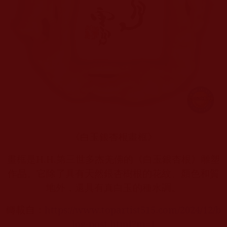
《白玉銀杏根畫框》
畫框是
H.H.
第三世多杰羌佛的《白玉銀杏根》雕塑
作品。它除了具有天然銀杏樹根的花紋、顏色和質
地外，還具有真白玉的種水調。
轉載自：
https://www.topartist515.com/2024/12/b
log-post.html?m=1