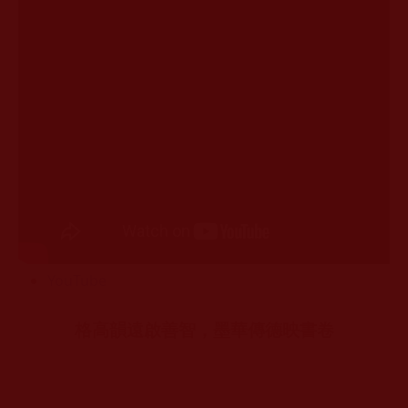
YouTube
格高韻遠啟善智，墨華傳德映書卷