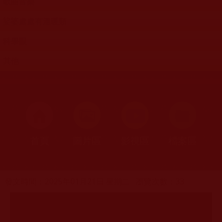
歌曲音樂
娑婆處處有溫暖類
科學眼
其他
首頁
圖片區
影視區
檔案區
發文時間：2025年01月21日 星期二
瀏覽次數：33