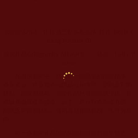
藝術家
Artist
：
H.H.
第三世多杰羌佛
H.H. Dorje C
hang Buddha III
書法作品
Calligraphy Artwork
：《格高》
Lofty V
irtue
在書法藝術中，格調是一個重要的衡量標準。
簡單來說，格是指作品的品位和境界，調則是它的
特點、韻味和風格。如果作品只有調而缺少格，就
難以具備深度和價值；反之，若只有格而沒有調，
則缺乏神韻和特點。這兩者是相輔相成、不可分割
的。
每一件藝術作品的格與調都有高雅與平俗之