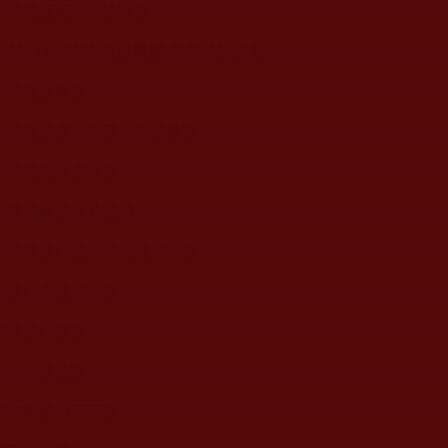
佛教經藏理諦論著類
AM1300中文廣播電臺-佛弟子訪談節目
佛教故事類
佛教法會、聖蹟、聖證量類
佛教鑑師之道類
成就解脫往升受用
佛教修行受用與知見文章類
修行小品文章類
菩提行德類
理諦護法類
文學藝術工巧類