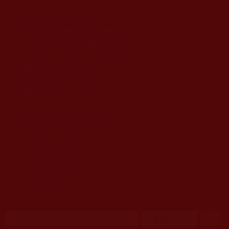
移至主內容
首頁
佛教文告通知 (370)
第三世多杰羌佛簡介與相關資訊 (423)
佛菩薩尊者高僧大德們 (421)
佛教各單位資訊與法會活動 (417)
佛教經藏法義論著 (776)
佛教法會聖蹟證量 (149)
佛教鑑師之道 (292)
佛教聞法點 (792)
佛教修行受用與知見 (3823)
菩提行德 (494)
理諦護法 (726)
文學藝術工巧 (691)
娑婆有溫情 (107)
科學眼 (110)
線上學院 (11)