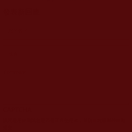
發表新回應
CAPTCHA
該問題用於測試您是否是正常使用者，並防止垃圾郵件自動
提交。