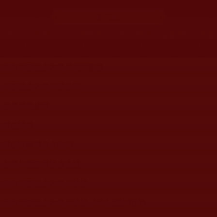
影視區
您在這裡
首頁
»
影視區
»
文學藝術工巧類
»
格高韻遠啟善智，墨華
影視分類列表
南無第三世多杰羌佛相關影視
第三世多杰羌佛辦公室
世界佛教總部
其他諸佛
其他菩薩尊者大師們
各單位資訊與法會會議
南無第三世多杰羌佛說法
南無第三世多杰羌佛說法《藉心經說真諦》