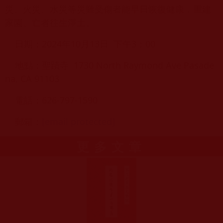
災、火災、水災等災難受傷者能早日恢復健康，重建
家園、亡者往生淨土。
日期：2024年10月13日 下午3：00
地點：聖蹟寺 1730 North Raymond Ave Pasade
na, CA 91103
電話：626-797-1590
郵箱：
[email protected]
更多文章