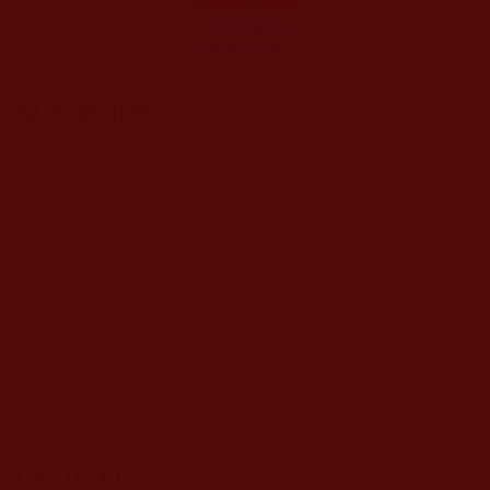
《般若波羅密多
心經講義》簡介
發表新回應
CAPTCHA