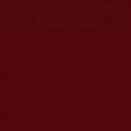
大量佛弟子恭聞羌佛法音，修學如來正法，而獲諸受用。
◆
本站遵奉依行南無第三世多杰羌佛與釋迦牟尼佛所說的教法
為無上根本指南，並遵照第三世多杰羌佛辦公室的文告努
力實行運作。
◆
除三段金釦大聖德能作開示所說法義錯誤較少，四段金釦以
上的巨聖德能作正確開示之外，本站所發布的法王、尊
者、仁波且、法師、居士等的文章均不作為法義依據，最
多只能作為知見行持參考之用，凡不符合南無第三世多杰
羌佛說法的內容，皆屬邪說邊見錯誤之理，一概不可依從
學習。
◆
本站網站的型式、目錄的編排、圖文的呈現等一切資料與相
關規劃，均為本站建置人員自我的意思，非南無第三世多