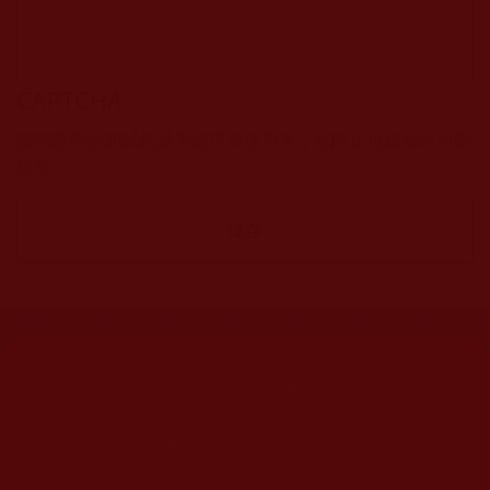
CAPTCHA
該問題用於測試您是否是正常使用者，並防止垃圾郵件自動
提交。
網站文章總數：
7195
網站圖片總數：
17882
網站影視總數：
1658
網站檔案總數：
1118
今日瀏覽人次：
1257
總瀏覽人次：
3093988
今日瀏覽文章數：
978
總瀏覽文章數：
2355166
今日瀏覽影視數：
101
總瀏覽影視數：
91007