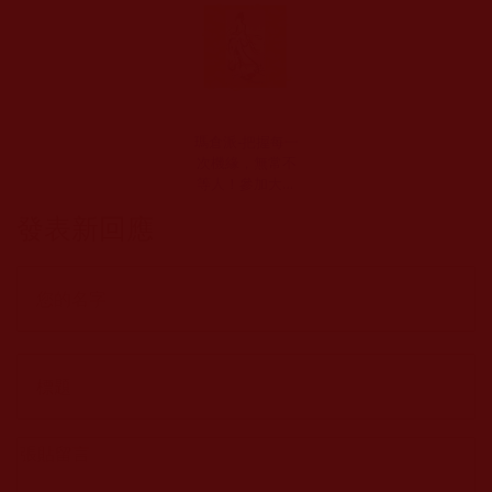
瑪倉派-把握每一
次機緣，無常不
等人！參加大悲
觀音加持法會心
發表新回應
得(初日)