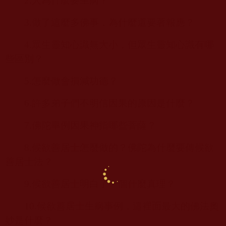
2.
人為什麼要生病？
3.
做了這麼多佛事，為什麼還要著報應？
4.
眾生靈知心識無大小，但眾生靈知心識有哪
些區別？
5.
怎麼做會損減功德？
6.
許多弟子們不明信因果的原因是什麼？
7.
佛陀舉例因果神指哪些菩薩？
8.
候欲善居士怎麼做的？佛陀為什麼要傳候欲
善居士法？
9.
候欲善居士明白了一個什麼真理？
10.
候欲善居士生病事例，這裡面最大的佛法奧
妙是什麼？