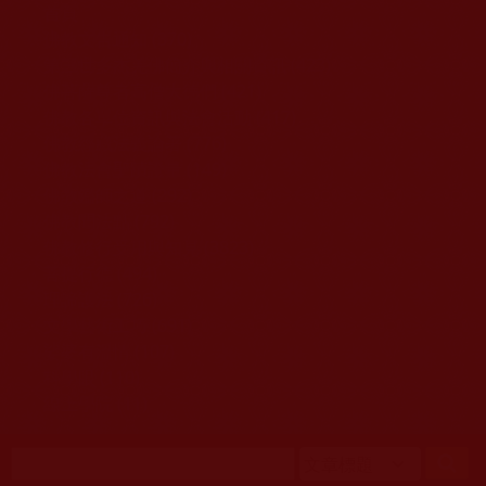
移至主內容
首頁
佛教文告通知 (370)
第三世多杰羌佛簡介與相關資訊 (423)
佛菩薩尊者高僧大德們 (421)
佛教各單位資訊與法會活動 (417)
佛教經藏法義論著 (776)
佛教法會聖蹟證量 (149)
佛教鑑師之道 (292)
佛教聞法點 (792)
佛教修行受用與知見 (3823)
菩提行德 (494)
理諦護法 (726)
文學藝術工巧 (691)
娑婆有溫情 (107)
科學眼 (110)
線上學院 (11)