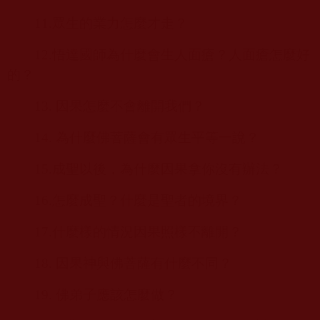
11.
眾生的業力怎麼才走？
12.
悟達國師為什麼會生人面瘡？人面瘡怎麼好
的？
13.
因果怎麼不會離開我們？
14.
為什麼佛菩薩會有眾生平等一說？
15.
成聖以後，為什麼因果拿你沒有辦法？
16.
怎麼成聖？什麼是聖者的境界？
17.
什麼樣的情況因果照樣不離開？
18.
因果神與佛菩薩有什麼不同？
19.
佛弟子應該怎麼做？