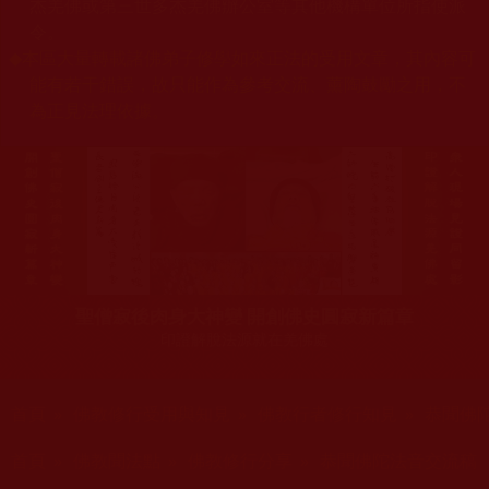
杰羌佛或第三世多杰羌佛辦公室等其他機構單位所指使派
令。
◆
本區大量轉載諸佛弟子修學如來正法的受用文章，其內容可
能有若干錯誤，故只能作為參考交流、薰陶鼓勵之用，不
為正見法理依據。
聖僧寂後肉身大神變 開創佛史圓寂新篇章
印證解脫法源就在羌佛處
您在這裡
首頁
»
佛教修行受用與知見
»
佛教行者修行知見
»
恭聞佛
您在這裡
首頁
»
佛教聞法點
»
佛教修行分享
»
恭聞佛陀法音交流稿