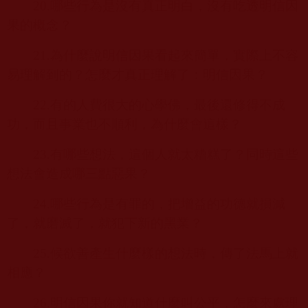
20.
哪些行為是沒有真正明白，沒有吃透明信因
果的概念？
21.
為什麼說明信因果看起來簡單，實際上不容
易理解到的？怎麼才真正理解了：明信因果？
22.
有的人費很大的心學佛，最後還修得不成
功，而且事業也不順利，為什麼會這樣？
23.
有哪些想法，這個人就太糟糕了？同時這些
想法會造成哪三點惡果？
24.
哪些行為是有罪的，把增益的功德就損減
了，就磨滅了，就犯下新的黑業？
25.
候欲善產生什麼樣的想法時，傳了法馬上就
相應？
26.
明信因果你就知道什麼叫公平，怎麼來處理