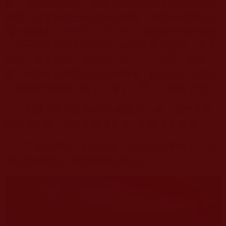
提。佛陀完完全全、徹徹底底的證到了人生宇宙的
真諦，衪本身就已經是與天同壽，與宇宙同體的這
樣一個概念。
南無第三世多杰羌佛
是幾千年的佛史
上第一位不收供養的佛陀，祂說法通俗易懂，深者
見深，淺者見淺；佛陀的一盤
法音
，就是一部經
書，我們不把佛陀說的法音聽懂，就白活了；聞法
不是那麼簡單的，聽了、懂了、用了、受益了嗎
?
那麼一盤法音恭聞了
7
遍甚至
21
遍，我們又真
的聽懂了嗎？也許才聽懂那麼一點點佛學概念。
下面我們就一起來回答《你明信因果嗎？》這
盤法音的問題，看我們能回答多少？