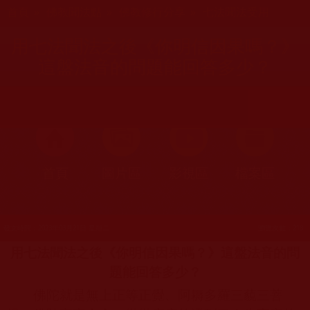
您在這裡
首頁
»
佛教聞法點
»
佛教修行分享
»
七法聞法受用
用七法聞法之後《你明信因果嗎？》
這盤法音的問題能回答多少？
首頁
圖片區
影視區
檔案區
發文時間：2023年03月21日 星期二
瀏覽次數：218
用七法聞法之後《你明信因果嗎？》這盤法音的問
題能回答多少？
佛陀就是無上正等正覺、阿耨多羅三藐三菩