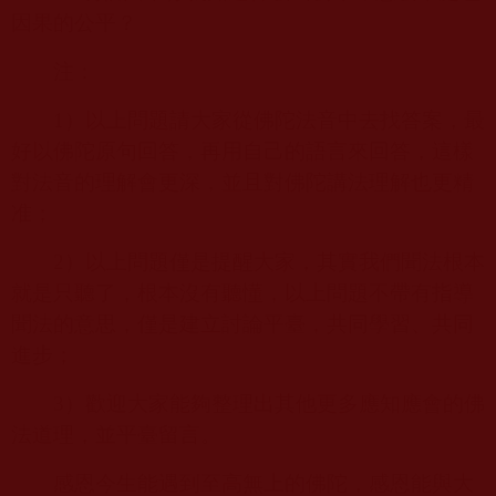
因果的公平？
注：
1
）以上問題請大家從佛陀法音中去找答案，最
好以佛陀原句回答，再用自己的語言來回答，這樣
對法音的理解會更深，並且對佛陀講法理解也更精
准；
2
）以上問題僅是提醒大家，其實我們聞法根本
就是只聽了，根本沒有聽懂，以上問題不帶有指導
聞法的意思，僅是建立討論平臺，共同學習、共同
進步；
3
）歡迎大家能夠整理出其他更多應知應會的佛
法道理，並平臺留言。
感恩今生能遇到至高無上的佛陀，感恩能與大