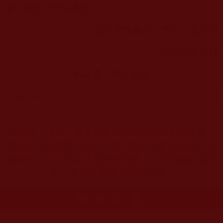
家一起共同學習進步！
正法網路書苑（學習）義工組
2023
年
3
月
20
日
轉載自：佛陀正法
https://mp.weixin.qq.com/s/2W609j2qBLWob6p1YY0
suw
本站註：佛弟子修學如來正法的知見與受用文章，
其內容可能有若干錯誤，故只能作為參考交流、薰
陶鼓勵之用，不為正見法理依據，一切法義以南無
第三世多杰羌佛說法為依歸。
更多文章