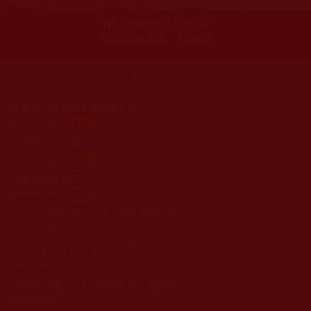
HKS香港衛視紀錄片
《走近南無羌佛》系列節目
最新文章
南無第三世多杰羌佛娑婆足跡
2024-04-11
置頂
《認識南無羌佛》
2023-02-04
置頂
《多杰羌佛第三世》
2009-02-08
置頂
當今世界誰能真正代表十方諸佛說法？
2025-08-25
祂是什麼人？到底有多偉大？
2024-02-01
香港衛視播出《走近南無羌佛》系列節目
2023-03-06