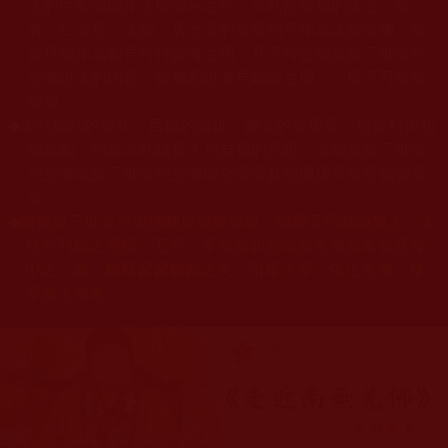
上的巨聖德能作正確開示之外，本站所發布的法王、尊
者、仁波且、法師、居士等的文章均不作為法義依據，最
多只能作為知見行持參考之用，凡不符合南無第三世多杰
羌佛說法的內容，皆屬邪說邊見錯誤之理，一概不可依從
學習。
◆
本站網站的型式、目錄的編排、圖文的呈現等一切資料與相
關規劃，均為本站建置人員自我的意思，非南無第三世多
杰羌佛或第三世多杰羌佛辦公室等其他機構單位所指使派
令。
◆
南無第三世多杰羌佛圓展無量智境，體顯五明圓滿無上，本
站所刊載之聖蹟、五明、事例無非是南無羌佛無量智慧海
中之一粟，願藉寥寥數篇之文，引眾入學，依止羌佛，修
學無上佛道。