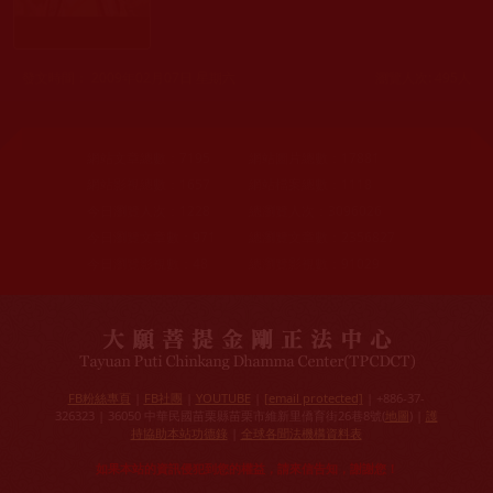
發文時間： 2009年02月07日 星期六
瀏覽人次: 495人
網站文章總數：
7195
網站圖片總數：
17881
網站影視總數：
1657
網站檔案總數：
1118
今日瀏覽人次：
1228
總瀏覽人次：
3096026
今日瀏覽文章數：
971
總瀏覽文章數：
2356827
今日瀏覽影視數：
48
總瀏覽影視數：
91029
FB粉絲專頁
|
FB社團
|
YOUTUBE
|
[email protected]
| +886-37-
326323 | 36050 中華民國苗栗縣苗栗市維新里僑育街26巷8號(
地圖
) |
護
持協助本站功德錄
|
全球各聞法機構資料表
如果本站的資訊侵犯到您的權益，請來信告知，謝謝您！