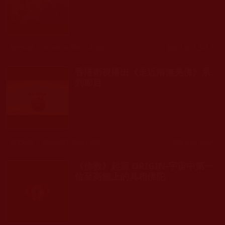
發文時間： 2024年02月01日 星期四
瀏覽人次: 1,311人
香港衛視播出《走近南無羌佛》系
列節目
發文時間： 2023年03月06日 星期一
瀏覽人次: 966人
《佛教》起源 ORIGIN-宇宙中第一
位至高無上的具相佛陀