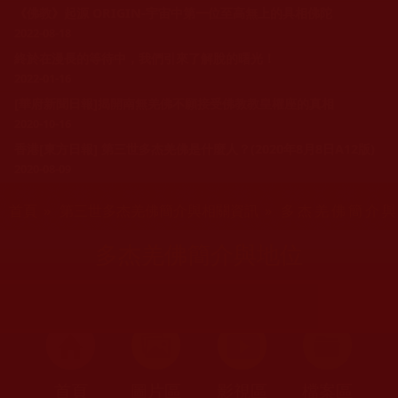
《佛教》起源 ORIGIN-宇宙中第一位至高無上的具相佛陀
2022-08-18
終於在漫長的等待中，我們引來了解脫的曙光！
2022-01-16
[華府新聞日報]揭開南無羌佛不願接受佛教教皇權座的真相
2020-10-16
香港[東方日報] 第三世多杰羌佛是什麼人？(2020年8月8日A12版)
2020-08-09
您在這裡
首頁
»
第三世多杰羌佛簡介與相關資訊
» 多杰羌佛簡介
多杰羌佛簡介與地位
首頁
圖片區
影視區
檔案區