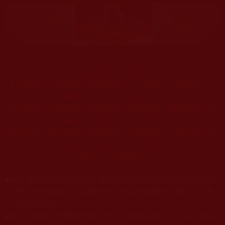
大日如來尊勝法王賦授記曰：
多杰羌佛，三世來到。維摩尊聖，二下雲霄。法藏通達，四
智圓妙。眾生怙主，無師可教。
神玄雕寶，奇端絕妙。能取霧氣，雕品定持。展顯證量，高
峰絕技。當世諸人，無聖可複。
若仿不異，我言欺世。維摩雲高，金剛總持。佛降甘露，眾
見空施。最益有情，古佛悲智。
今說示言，以證授記。
◆
本站遵奉依行南無第三世多杰羌佛與釋迦牟尼佛所說的教法
為無上根本指南，並遵照第三世多杰羌佛辦公室的文告努
力實行運作。
◆
除三段金釦大聖德能作開示所說法義錯誤較少，四段金釦以