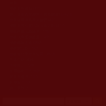
移至主內容
首頁
佛教文告通知 (370)
第三世多杰羌佛簡介與相關資訊 (423)
佛菩薩尊者高僧大德們 (421)
佛教各單位資訊與法會活動 (417)
佛教經藏法義論著 (776)
佛教法會聖蹟證量 (149)
佛教鑑師之道 (292)
佛教聞法點 (792)
佛教修行受用與知見 (3823)
菩提行德 (494)
理諦護法 (726)
文學藝術工巧 (691)
娑婆有溫情 (107)
科學眼 (110)
線上學院 (11)